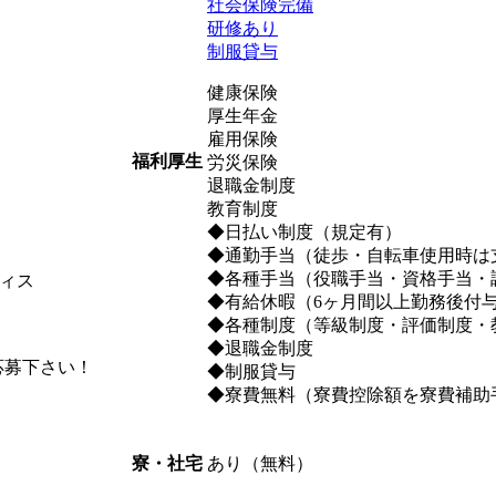
社会保険完備
研修あり
制服貸与
健康保険
厚生年金
雇用保険
福利厚生
労災保険
退職金制度
教育制度
◆日払い制度（規定有）
◆通勤手当（徒歩・自転車使用時は
◆各種手当（役職手当・資格手当・
ィス
◆有給休暇（6ヶ月間以上勤務後付
◆各種制度（等級制度・評価制度・
◆退職金制度
応募下さい！
◆制服貸与
◆寮費無料（寮費控除額を寮費補助
あり（無料）
寮・社宅