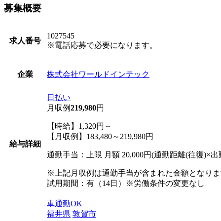
募集概要
1027545
求人番号
※電話応募で必要になります。
株式会社ワールドインテック
企業
日払い
月収例
219,980
円
【時給】1,320円～
【月収例】183,480～219,980円
給与詳細
通勤手当：上限 月額 20,000円(通勤距離(往復)×出勤
※上記月収例は通勤手当が含まれた金額となりま
試用期間：有（14日）※労働条件の変更なし
車通勤OK
福井県
敦賀市