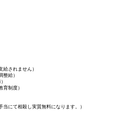
支給されません）
調整給）
与）
教育制度）
手当にて相殺し実質無料になります。）