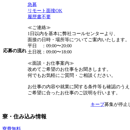
急募
リモート面接OK
履歴書不要
≪ご連絡≫
1日以内を基本に弊社コールセンターより、
面接の日時・場所等についてご案内いたします。
平日 ：09:00〜20:00
応募の流れ
土日祝：09:00〜18:00
≪面談・お仕事案内≫
改めてご希望のお仕事をお聞きします。
何でもお気軽にご質問・ご相談ください。
お仕事の内容や就業に関する条件等も確認のうえ
ご希望に合ったお仕事のご説明を行います。
キープ
募集が停止
寮・住み込み情報
寮費無料