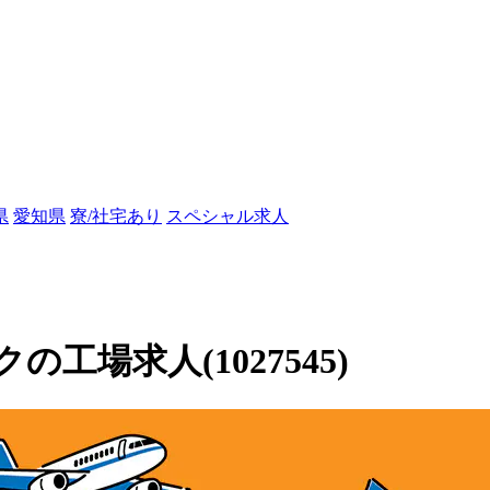
県
愛知県
寮/社宅あり
スペシャル求人
場求人(1027545)