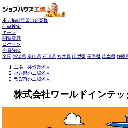
求人掲載希望の企業様
仕事検索
キープ
閲覧履歴
ログイン
会員登録
全国
新潟県
富山県
石川県
福井県
山梨県
長野県
岐阜県
静岡
工場・製造業求人
福井県の工場求人
敦賀市の工場求人
株式会社ワールドインテックの工