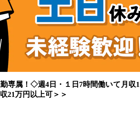
】夜勤専属！◇週4日・１日7時間働いて月
収21万円以上可＞＞