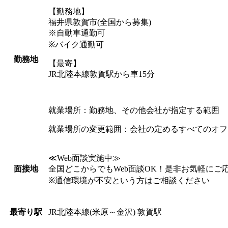
【勤務地】
福井県敦賀市(全国から募集)
※自動車通勤可
※バイク通勤可
勤務地
【最寄】
JR北陸本線敦賀駅から車15分
就業場所：勤務地、その他会社が指定する範囲
就業場所の変更範囲：会社の定めるすべてのオフ
≪Web面談実施中≫
全国どこからでもWeb面談OK！是非お気軽にご
面接地
※通信環境が不安という方はご相談ください
JR北陸本線(米原～金沢) 敦賀駅
最寄り駅