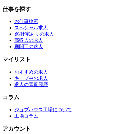
仕事を探す
お仕事検索
スペシャル求人
寮/社宅ありの求人
高収入の求人
期間工の求人
マイリスト
おすすめの求人
キープ中の求人
求人の閲覧履歴
コラム
ジョブハウス工場について
工場コラム
アカウント