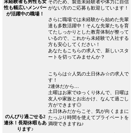
未経験者も男性も女
そのため、製造未経験者や体力に自信
性も幅広いメンバー
がない方のご応募も歓迎しています！
が活躍中の職場！
さらに職場では未経験から始めた先輩
達も多数活躍中！そんな先輩たちを育
てたしっかりとした教育体制が整って
いるので、これから未経験で入社する
方も安心してください！
あなたもこちらの求人で、新しいスタ
ートを切ってみませんか？
こちらは☆人気の土日休み☆の求人で
す！
2連休だから…
土曜はお家でゆっくり休んで、日曜は
友人や家族とお出かけ、なんて過ごし
方ができます◎
土日休みだからこそ、気が向くままに
のんびり過ごせる2
たっぷり時間を使えてプライベートを
連休！長期休暇もあ
満喫できますね♪
ります♪