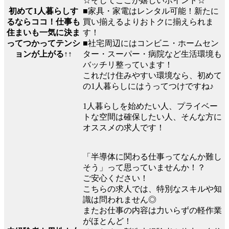
☆そしてここが嬉しいポイント☆
初めて1人暮らしす
■家具・家電はレンタル可能！新たに
るならココ！仕事も
買い揃えるよりおトクに揃えられま
住まいも一気に決ま
す！
ってつかってテンシ
■社宅周辺にはコンビニ・ホームセン
ョンが上がる↑↑
ター・スーパー・病院など生活環境も
バッチリ整っています！
これだけ住みやすい環境なら、初めて
の1人暮らしにはうってつけですね♪
1人暮らしを始めたい人、プライベー
トな空間は確保したい人、そんな方に
オススメの求人です！
「半導体に関わる仕事ってなんか難し
そう」って思っていませんか！？
ご安心ください！
こちらの求人では、特別なスキルや知
識は問われません◎
またお仕事の内容は力いらずの軽作業
がほとんど！