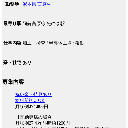
熊本県
西原村
勤務地
阿蘇高原線 光の森駅
最寄り駅
加工・検査 / 半導体工場 / 夜勤
仕事内容
あり
寮・社宅
募集内容
祝い金・特典あり
給料前払いOK
月収例
274,000
円
【夜勤専属の場合】
月収例27.4万円/時給1200円