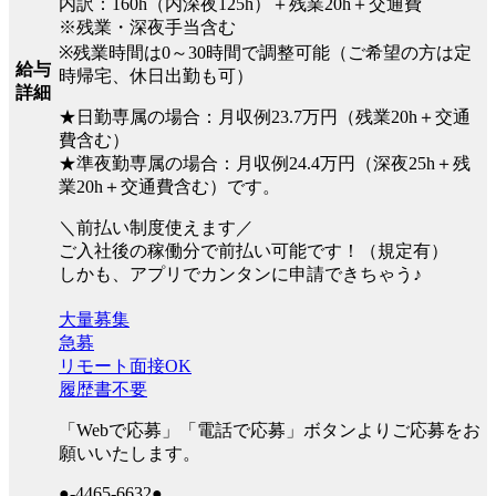
内訳：160h（内深夜125h）＋残業20h＋交通費
※残業・深夜手当含む
※残業時間は0～30時間で調整可能（ご希望の方は定
給与
時帰宅、休日出勤も可）
詳細
★日勤専属の場合：月収例23.7万円（残業20h＋交通
費含む）
★準夜勤専属の場合：月収例24.4万円（深夜25h＋残
業20h＋交通費含む）です。
＼前払い制度使えます／
ご入社後の稼働分で前払い可能です！（規定有）
しかも、アプリでカンタンに申請できちゃう♪
大量募集
急募
リモート面接OK
履歴書不要
「Webで応募」「電話で応募」ボタンよりご応募をお
願いいたします。
●-4465-6632●