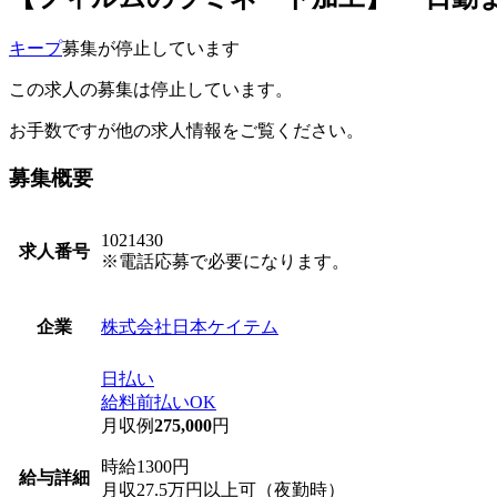
キープ
募集が停止しています
この求人の募集は停止しています。
お手数ですが他の求人情報をご覧ください。
募集概要
1021430
求人番号
※電話応募で必要になります。
株式会社日本ケイテム
企業
日払い
給料前払いOK
月収例
275,000
円
時給1300円
給与詳細
月収27.5万円以上可（夜勤時）