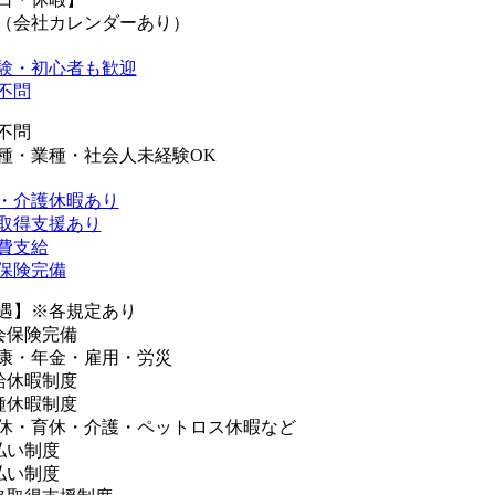
（会社カレンダーあり）
験・初心者も歓迎
不問
不問
種・業種・社会人未経験OK
・介護休暇あり
取得支援あり
費支給
保険完備
遇】※各規定あり
会保険完備
康・年金・雇用・労災
給休暇制度
種休暇制度
休・育休・介護・ペットロス休暇など
払い制度
払い制度