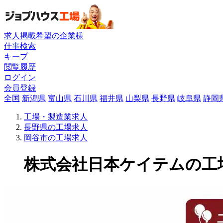
求人掲載希望の企業様
仕事検索
キープ
閲覧履歴
ログイン
会員登録
全国
新潟県
富山県
石川県
福井県
山梨県
長野県
岐阜県
静岡
工場・製造業求人
長野県の工場求人
岡谷市の工場求人
株式会社日本ケイテムの工場求人