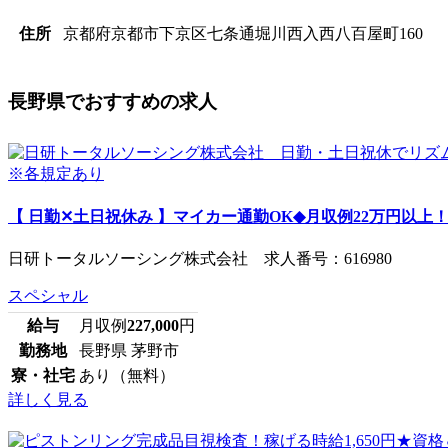
京都府京都市下京区七条通堀川西入西八百屋町160
住所
長野県でおすすめの求人
【 日勤✕土日祝休み 】マイカー通勤OK◆月収例22万円以上！◆
日研トータルソーシング株式会社 求人番号：616980
スペシャル
給与
月収例
227,000
円
勤務地
長野県 茅野市
寮・社宅
あり（無料）
詳しく見る