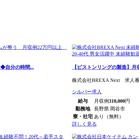
自分の時間...
【ピストンリングの製造】月収
株式会社BREXA Next 求人番号
シルバー求人
給与
月収例
310,000
円
勤務地
長野県 岡谷市
寮・社宅
あり（無料）
詳しく見る