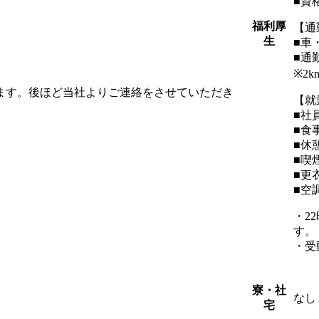
■資
福利厚
【通
生
■車
■通
※2
します。後ほど当社よりご連絡をさせていただき
【就
■社
■食
■休
■喫
■更
■空
・2
す。
・受
寮・社
なし
宅