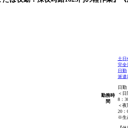
土日
完全
日勤
派遣
日勤
＜日
勤務時
8：3
間
＜夜
20：
※生
【休