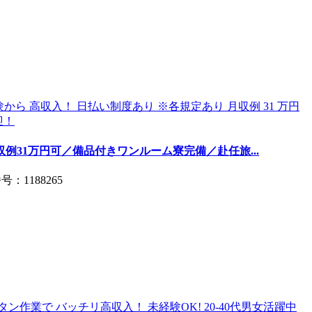
例31万円可／備品付きワンルーム寮完備／赴任旅...
：1188265