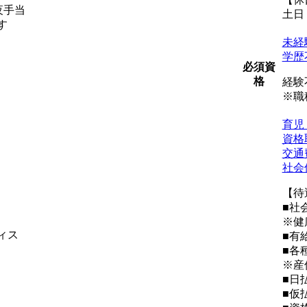
夜手当
土日
す
未経
学歴
必須資
格
経験
※職
育児
資格
交通
社会
【待
■社
※健
ィス
■有
■各
※産
■日
■仮