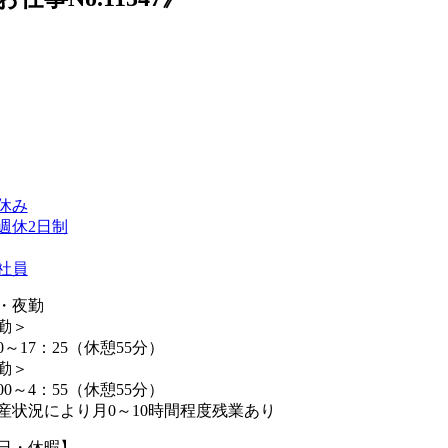
休み
週休2日制
社員
・夜勤
勤＞
0～17：25（休憩55分）
勤＞
00～4：55（休憩55分）
産状況により月0～10時間程度残業あり
日・休暇】