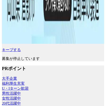
キープする
募集が停止しています
PRポイント
大手企業
福利厚生充実
U・Iターン歓迎
男性活躍中
女性活躍中
20代活躍中