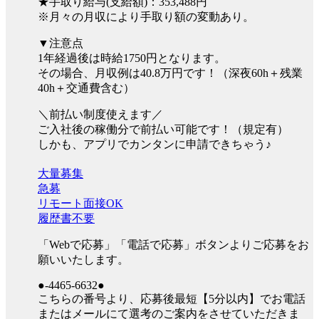
★手取り給与(支給額)：353,488円
※月々の月収により手取り額の変動あり。
▼注意点
1年経過後は時給1750円となります。
その場合、月収例は40.8万円です！（深夜60h＋残業
40h＋交通費含む）
＼前払い制度使えます／
ご入社後の稼働分で前払い可能です！（規定有）
しかも、アプリでカンタンに申請できちゃう♪
大量募集
急募
リモート面接OK
履歴書不要
「Webで応募」「電話で応募」ボタンよりご応募をお
願いいたします。
●-4465-6632●
こちらの番号より、応募後最短【5分以内】でお電話
またはメールにて選考のご案内をさせていただきま