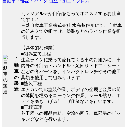
自動車・部品・バイク
組立・加工・プレス
＼フジアルテが自信をもってオススメするお仕事
です！／
三菱自動車工業株式会社 水島製作所にて、自動車
の組み立てや組付け、塗装などのライン作業を担
当します。
【具体的な作業】
■組み立て工程
自
生産ラインに乗って流れてくる車の骨組みに、車
動
内外の各部品・ハンドル・足回り・ドア・シート
車
などの各パーツを、インパクトレンチやその他工
の
具類を使用して組み付けます。
製
■塗装工程
造
エアガンでの塗装作業、ボディの金属と金属の間
の隙間を埋めるコーキング作業、シール貼り、ボ
ディを磨き上げる仕上げ作業などを行います。
■工程管理
各工程への部品供給、空箱の回収、車部品のピッ
キングなどを行います。