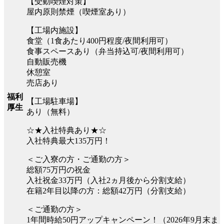
【受動喫煙対策】
屋内原則禁煙（喫煙室あり）
【工場内施設】
食堂（1食あたり400円程度/夜間利用可）
食事スペースあり（弁当持込可/夜間利用可）
自動販売機
休憩室
売店あり
福利
【工場駐車場】
厚生
あり（無料）
☆★入社特典あり★☆
入社特典最大135万円！
＜ご入寮の方・ご通勤の方＞
総額75万円の祝金
入社祝金33万円（入社2ヵ月後から分割支給）
在籍2年目以降の方：総額42万円（分割支給）
＜ご通勤の方＞
1年間時給50円アップキャンペーン！（2026年9月末ま