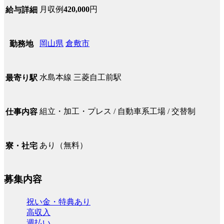
月収例
420,000
円
給与詳細
岡山県
倉敷市
勤務地
水島本線 三菱自工前駅
最寄り駅
組立・加工・プレス / 自動車系工場 / 交替制
仕事内容
あり（無料）
寮・社宅
募集内容
祝い金・特典あり
高収入
週払い