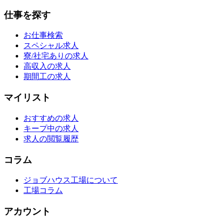
仕事を探す
お仕事検索
スペシャル求人
寮/社宅ありの求人
高収入の求人
期間工の求人
マイリスト
おすすめの求人
キープ中の求人
求人の閲覧履歴
コラム
ジョブハウス工場について
工場コラム
アカウント