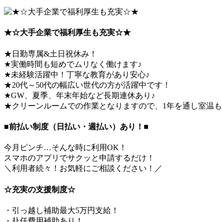
★☆大手企業で福利厚生も充実☆★
★日勤専属&土日祝休み！
★実働時間も短めでムリなく働けます♪
★未経験活躍中！丁寧な教育があり安心♪
★20代～50代の幅広い世代の方が活躍中です！
★GW、夏季、年末年始など長期連休あり♪
★クリーンルームでの作業となりますので、1年を通し室温
■前払い制度（日払い・週払い）あり！■
今月ピンチ…そんな時に利用OK！
スマホのアプリでサクッと申請するだけ！
＼利用者続々！お気軽にご相談ください！／
☆充実の支援制度☆
・引っ越し補助最大5万円支給！
・赴任費用補助あり！