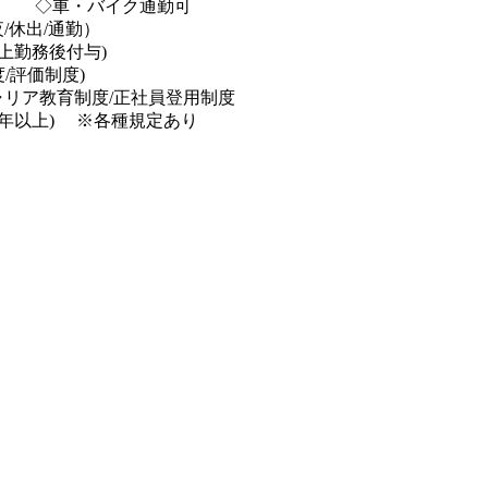
◇車・バイク通勤可
/休出/通勤）
上勤務後付与)
/評価制度)
ャリア教育制度/正社員登用制度
3年以上) ※各種規定あり