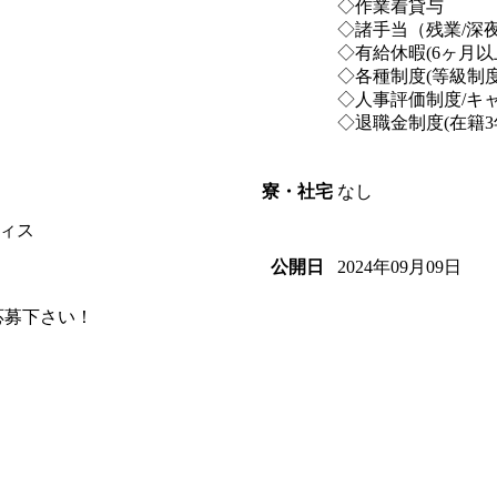
◇作業着貸与 
◇諸手当（残業/深夜
◇有給休暇(6ヶ月以
◇各種制度(等級制度
◇人事評価制度/キ
◇退職金制度(在籍
なし
寮・社宅
ィス
2024年09月09日
公開日
応募下さい！