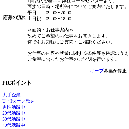
1日以内を基本に弊社コールセンターより、
面接の日時・場所等についてご案内いたします。
平日 ：09:00〜20:00
応募の流れ
土日祝：09:00〜18:00
≪面談・お仕事案内≫
改めてご希望のお仕事をお聞きします。
何でもお気軽にご質問・ご相談ください。
お仕事の内容や就業に関する条件等も確認のうえ
ご希望に合ったお仕事のご説明を行います。
キープ
募集が停止
PRポイント
大手企業
U・Iターン歓迎
男性活躍中
20代活躍中
30代活躍中
40代活躍中