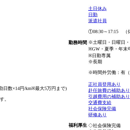
土日休み
日勤
派遣社員
①08:30～17:15 （休
※土曜日・日曜日・
勤務時間
※GW・夏季・年末
※日勤専属
※長期
※時間外労働：有（
正社員登用あり
勤日数×14円/km※最大5万円まで)
赴任旅費の補助あり
引越費用の補助あり
す。
交通費支給
社会保険完備
研修あり
福利厚生
◇社会保険完備