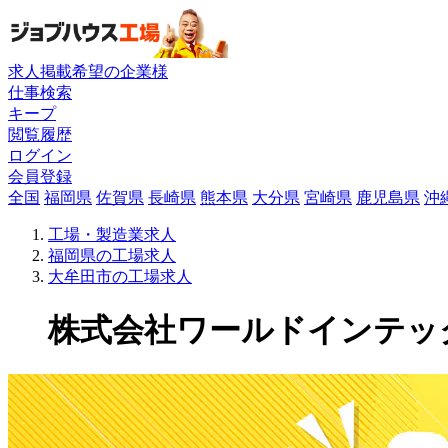
求人掲載希望の企業様
仕事検索
キープ
閲覧履歴
ログイン
会員登録
全国
福岡県
佐賀県
長崎県
熊本県
大分県
宮崎県
鹿児島県
沖
工場・製造業求人
福岡県の工場求人
大牟田市の工場求人
株式会社ワールドインテックの工