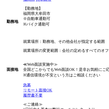
【勤務地】
福岡県大牟田市
※自動車通勤可
勤務地
※バイク通勤可
就業場所：勤務地、その他会社が指定する範囲
就業場所の変更範囲：会社の定めるすべてのオフ
≪Web面談実施中≫
全国どこからでもWeb面談OK！是非お気軽にご
面接地
※通信環境が不安という方はご相談ください
急募
リモート面接OK
履歴書不要
≪ご連絡≫