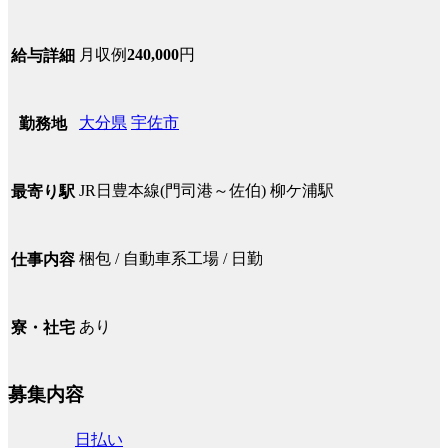
月収例
240,000
円
給与詳細
大分県
宇佐市
勤務地
JR日豊本線(門司港～佐伯) 柳ケ浦駅
最寄り駅
梱包 / 自動車系工場 / 日勤
仕事内容
あり
寮・社宅
募集内容
日払い