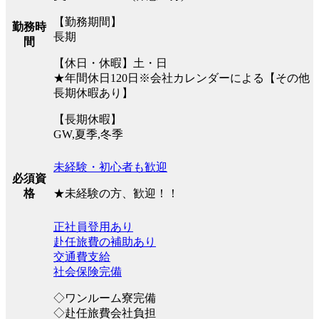
【勤務期間】
勤務時
長期
間
【休日・休暇】土・日
★年間休日120日※会社カレンダーによる【その他
長期休暇あり】
【長期休暇】
GW,夏季,冬季
未経験・初心者も歓迎
必須資
★未経験の方、歓迎！！
格
正社員登用あり
赴任旅費の補助あり
交通費支給
社会保険完備
◇ワンルーム寮完備
◇赴任旅費会社負担