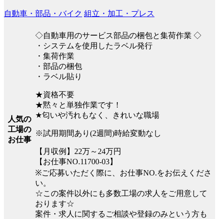
自動車・部品・バイク
組立・加工・プレス
◇自動車用のサービス部品の梱包と集荷作業 ◇
・システムを使用したラベル発行
・集荷作業
・部品の梱包
・ラベル貼り
★資格不要
★黙々と単独作業です！
★匂いや汚れもなく、きれいな職場
人気の
工場の
※試用期間あり(2週間)時給変動なし
お仕事
【月収例】22万～24万円
【お仕事NO.11700-03】
※ご応募いただく際に、お仕事NO.をお伝えくださ
い。
☆この案件以外にも多数工場の求人をご用意して
おります☆
案件・求人に関するご相談や登録のみという方も