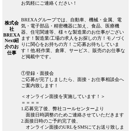
お気軽にご連絡ください！
BREXAグループでは、自動車、機械・金属、電
株式会
気・電子部品・精密機器に加え、食品、医療機
社
器、住宅関連等、様々な製造業のお仕事がござい
BREXA
ます！製造業/工場の求人をお探しの方！モノづく
Next紹
りに関心をお持ちの方！ご応募お待ちしていま
介のお
す！他.軽作業、倉庫、サービス、販売のお仕事な
仕事
ど掲載中です。
①登録・面接会
ご応募が完了しましたら、面接・お仕事相談会へ
ご案内致します！
＜オンライン面接を実施しています！＞
＝＝＝＝
1.応募完了後、弊社コールセンターより
面接日時調整のためご連絡させていただきます
2.面接日時のご予約完了後、
オンライン面接のURLをSMSにてお送り致しま