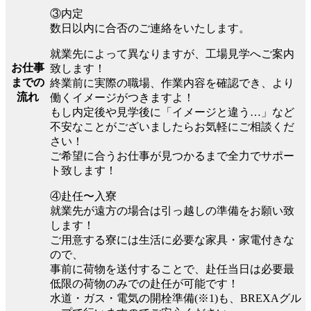
③内定
数日以内に合否のご連絡をいたします。
就業先によって異なりますが、工場見学へご案内
お仕事
致します！
までの
終業前に実際の職場、作業内容を確認でき、より
流れ
働くイメージがつきますよ！
もし内定後や見学後に「イメージと違う…」など
不安なことがございましたらお気軽にご相談くだ
さい！
ご希望に合うお仕事が見つかるまで全力でサポー
ト致します！
④赴任〜入寮
就業先が遠方の場合は引っ越しの準備をお願い致
します！
ご用意する寮には生活に必要な家具・家電付きな
ので、
事前に荷物を送付することで、赴任当日は必要最
低限の荷物のみでの赴任が可能です！
水道・ガス・電気の開栓準備(※1)も、BREXAグル