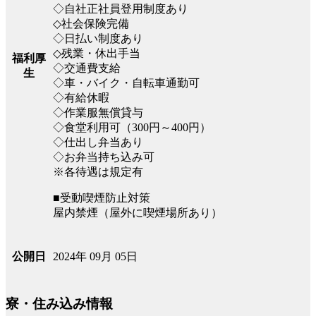
◇自社正社員登用制度あり
◇社会保険完備
◇日払い制度あり
◇残業・休出手当
福利厚
◇交通費支給
生
◇車・バイク・自転車通勤可
◇有給休暇
◇作業服無償貸与
◇食堂利用可（300円～400円）
◇仕出し弁当あり
◇お弁当持ち込み可
※各待遇は規定有
■受動喫煙防止対策
屋内禁煙（屋外に喫煙場所あり）
2024年 09月 05日
公開日
寮・住み込み情報