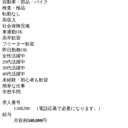
自動車・部品・バイク
検査・検品
転勤なし
高収入
社会保険完備
車通勤OK
高卒歓迎
フリーター歓迎
即日勤務OK
女性活躍中
20代活躍中
30代活躍中
40代活躍中
未経験・初心者も歓迎
簡単な仕事
学歴不問
求人番号
1188298 （電話応募で必要になります。）
給与
月収例
340,000
円