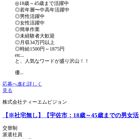
◎18歳～45歳まで活躍中
◎若年層〜中高年活躍中
◎男性活躍中
◎女性活躍中
◎簡単作業
◎未経験者大歓迎
◎月収34万円以上
◎時給1500円～1875円
etc...
と、人気なワードが盛り沢山！！
優...
応募へ進む
詳しく
見る
株式会社ティーエムビジョン
【※社宅無し】【宇佐市：18歳～45歳までの男女
交替制
派遣社員