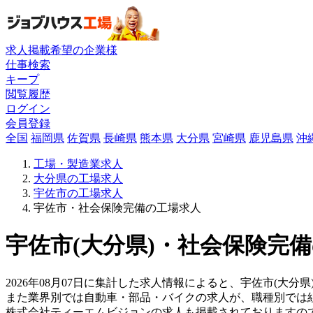
求人掲載希望の企業様
仕事検索
キープ
閲覧履歴
ログイン
会員登録
全国
福岡県
佐賀県
長崎県
熊本県
大分県
宮崎県
鹿児島県
沖
工場・製造業求人
大分県の工場求人
宇佐市の工場求人
宇佐市・社会保険完備の工場求人
宇佐市(大分県)・社会保険完備
2026年08月07日に集計した求人情報によると、宇佐市(大分
また業界別では自動車・部品・バイクの求人が、職種別では
株式会社ティーエムビジョンの求人も掲載されておりますの