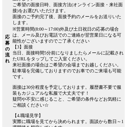
ご希望の面接日時、面接方法(オンライン面接・来社面
接)をお選びいただけます。
面接のご予約完了後、面接予約のメールをお送りいた
します。
※営業時間(8:00～17:00)外及び土日祝日の応募の場合
は、メール及びお電話でのご連絡が翌営業日になる可
応
能性がございますのでご了承ください
募
【3】面接
の
当日、面接時間5分前になりましたらメールに記載され
流
たURLをタップしてご入室ください。
れ
来社面接の場合はご希望の会場までお越しください。
駐車場を完備しておりますのでお車でのご来場も可能
です。
面接は30分程度を予定しております。履歴書不要で服
装もカジュアルな私服で大丈夫です！
疑問や不安に感じること、ご希望の条件などお気軽に
ご相談ください☆
【4.職場見学】
実際に職場を見てから決められます。面談から数日～1