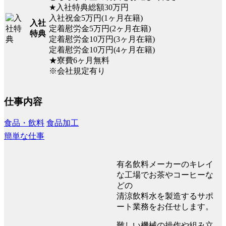
★入社特典総額30万円
入社祝金5万円(1ヶ月在籍)
入社
定着慰労金5万円(2ヶ月在籍)
特典
定着慰労金10万円(3ヶ月在籍)
定着慰労金10万円(4ヶ月在籍)
★寮費6ヶ月無料
※会社規定有り
仕事内容
食品・飲料
食品加工
簡単な仕事
有名飲料メーカーのキレイ
な工場でお茶やコーヒーな
どの
清涼飲料水を製造するサポ
ート業務をお任せします。
難しい機械の操作や組み立