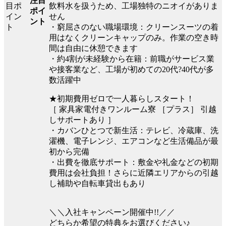
注目
飲料水を扱うため、工場独特のニオイがありま
ポイ
せん
ント
・窮屈さのない職場環境：クリーンスーツの着
用はなくクリーンキャップのみ。作業の空き時
間は自由に休憩できます
・約4割が未経験から在籍：前職がサービス業
や接客業など、工場が初めての20代?40代が多
数活躍中
★初期費用ゼロで一人暮らしスタート！
［ 家具家電付きワンルーム寮 ［プラス］ 引越
しサポートあり ］
・カバンひとつで新生活：テレビ、冷蔵庫、洗
濯機、電子レンジ、エアコンなど生活備品が最
初から完備
・出費を徹底サポート：敷金や礼金などの初期
費用は会社負担！さらに近隣エリアからの引越
し補助や自転車貸出もあり
＼＼入社キャンペーン開催中!!／／
どちらか希望の特典をお選びください♪