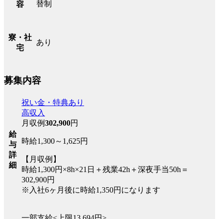
替制
容
寮・社
あり
宅
募集内容
祝い金・特典あり
高収入
月収例
302,900
円
給
時給1,300～1,625円
与
詳
【月収例】
細
時給1,300円×8h×21日＋残業42h＋深夜手当50h＝
302,900円
※入社6ヶ月後に時給1,350円になります
一部支給<上限13,694円>