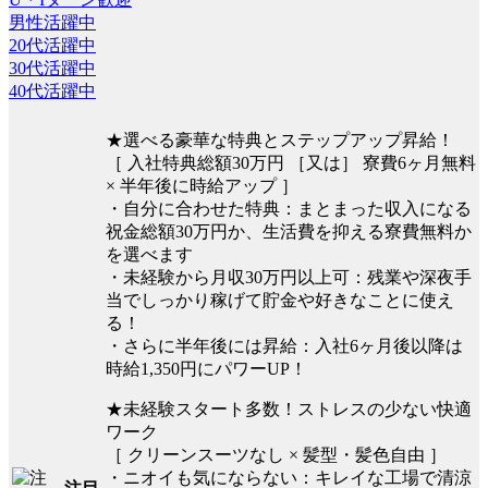
男性活躍中
20代活躍中
30代活躍中
40代活躍中
★選べる豪華な特典とステップアップ昇給！
［ 入社特典総額30万円 ［又は］ 寮費6ヶ月無料
× 半年後に時給アップ ］
・自分に合わせた特典：まとまった収入になる
祝金総額30万円か、生活費を抑える寮費無料か
を選べます
・未経験から月収30万円以上可：残業や深夜手
当でしっかり稼げて貯金や好きなことに使え
る！
・さらに半年後には昇給：入社6ヶ月後以降は
時給1,350円にパワーUP！
★未経験スタート多数！ストレスの少ない快適
ワーク
［ クリーンスーツなし × 髪型・髪色自由 ］
・ニオイも気にならない：キレイな工場で清涼