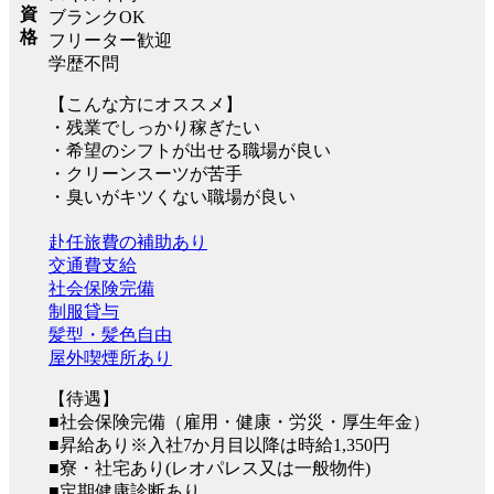
資
ブランクOK
格
フリーター歓迎
学歴不問
【こんな方にオススメ】
・残業でしっかり稼ぎたい
・希望のシフトが出せる職場が良い
・クリーンスーツが苦手
・臭いがキツくない職場が良い
赴任旅費の補助あり
交通費支給
社会保険完備
制服貸与
髪型・髪色自由
屋外喫煙所あり
【待遇】
■社会保険完備（雇用・健康・労災・厚生年金）
■昇給あり※入社7か月目以降は時給1,350円
■寮・社宅あり(レオパレス又は一般物件)
■定期健康診断あり