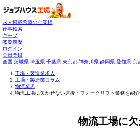
求人掲載希望の企業様
仕事検索
キープ
閲覧履歴
ログイン
会員登録
全国
茨城県
埼玉県
千葉県
東京都
神奈川県
静岡県
愛知県
京
工場・製造業求人
工場・製造業コラム
物流業界
物流工場に欠かせない運搬・フォークリフト業務を紹介
物流工場に欠