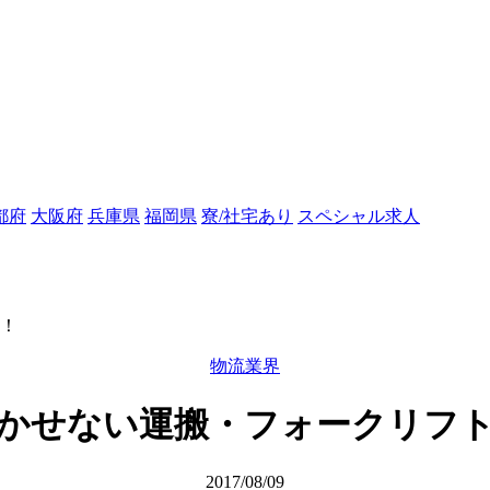
都府
大阪府
兵庫県
福岡県
寮/社宅あり
スペシャル求人
！
物流業界
かせない運搬・フォークリフ
2017/08/09