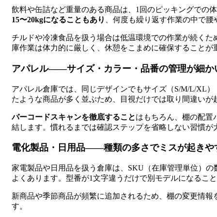
飲料や缶詰など重量のある商品は、1回のピッキングでの
15〜20kgになることもあり
、何度も繰り返す作業の中で腰
チルドや冷凍食品を扱う場合は低温環境での作業が続くた
庫作業は体力的に厳しく、休憩をこまめに確保することが
アパレル——サイズ・カラー・品番の管理が細か
アパレル倉庫では、同じデザインでもサイズ（S/M/L/X
たような商品が多く並ぶため、目視だけでは取り間違いが
バーコードスキャンを徹底すること
はもちろん、棚の配置
結します。慣れるまでは確認ステップを省略しない習慣が
電化製品・日用品——種類の多さでミスが起きや
家電製品や日用品を扱う倉庫は、SKU（在庫管理単位）の
よくあります。型番が1文字違うだけで別モデルになるこ
新商品や季節商品が頻繁に追加されるため、棚の変更情報
す。