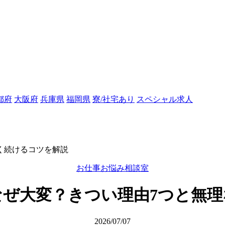
都府
大阪府
兵庫県
福岡県
寮/社宅あり
スペシャル求人
く続けるコツを解説
お仕事お悩み相談室
ぜ大変？きつい理由7つと無
2026/07/07