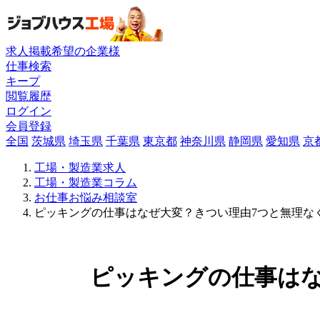
求人掲載希望の企業様
仕事検索
キープ
閲覧履歴
ログイン
会員登録
全国
茨城県
埼玉県
千葉県
東京都
神奈川県
静岡県
愛知県
京
工場・製造業求人
工場・製造業コラム
お仕事お悩み相談室
ピッキングの仕事はなぜ大変？きつい理由7つと無理な
ピッキングの仕事はな