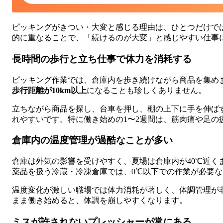
ピッキングがきつい・大変と感じる理由は、ひとつだけで
的に重なることで、「続けるのが大変」と感じやすい仕事
長時間の歩行と立ち仕事で体力を消耗する
ピッキング作業では、倉庫内を歩き続けながら商品を集め
歩行距離が10km以上
になることも珍しくありません。
立ちながら商品を探し、台車を押し、棚の上下に手を伸ば
れやすいです。特に働き始めの1〜2週間は、筋肉痛や足の
倉庫内の温度管理が過酷なことが多い
倉庫は外気の影響を受けやすく、夏場は倉庫内が40℃近く
薬品を扱う冷蔵・冷凍倉庫では、0℃以下での作業が必要
温度変化が激しい職場では体力消耗が著しく、体調管理が
まま働き始めると、体調を崩しやすくなります。
ミスが許されないプレッシャーが常にある