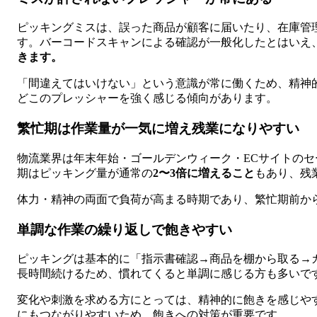
ピッキングミスは、誤った商品が顧客に届いたり、在庫管
す。バーコードスキャンによる確認が一般化したとはいえ
きます。
「間違えてはいけない」という意識が常に働くため、精神
どこのプレッシャーを強く感じる傾向があります。
繁忙期は作業量が一気に増え残業になりやすい
物流業界は年末年始・ゴールデンウィーク・ECサイトの
期はピッキング量が通常の
2〜3倍に増えること
もあり、残
体力・精神の両面で負荷が高まる時期であり、繁忙期前か
単調な作業の繰り返しで飽きやすい
ピッキングは基本的に「指示書確認→商品を棚から取る→
長時間続けるため、慣れてくると単調に感じる方も多いで
変化や刺激を求める方にとっては、精神的に飽きを感じや
にもつながりやすいため、飽きへの対策が重要です。