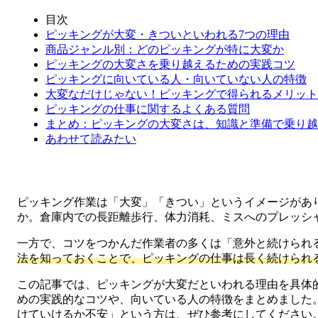
目次
ピッキングが大変・きついといわれる7つの理由
商品ジャンル別：どのピッキングが特に大変か
ピッキングの大変さを乗り越えるための実践コツ
ピッキングに向いている人・向いていない人の特徴
大変なだけじゃない！ピッキングで得られるメリット
ピッキングの仕事に関するよくある質問
まとめ：ピッキングの大変さは、知識と準備で乗り越
あわせて読みたい
ピッキング作業は「大変」「きつい」というイメージがあ
か。倉庫内での長距離歩行、体力消耗、ミスへのプレッシ
一方で、コツをつかんだ作業者の多くは「意外と続けられ
法を知っておくことで、ピッキングの仕事は長く続けられ
この記事では、ピッキングが大変だといわれる理由を具体
めの実践的なコツや、向いている人の特徴をまとめました
けていけるか不安」という方は、ぜひ参考にしてください