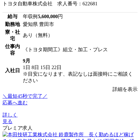
トヨタ自動車株式会社 求人番号：622681
給与
年収例
5,600,000
円
勤務地
愛知県 豊田市
寮・社
あり（無料）
宅
仕事内
《トヨタ期間工》組立・加工・プレス
容
9月
1日
8日
15日
22日
入社日
※目安になります、表記なしは面接時にご相談く
ださい
詳細を表示
＼最短45秒で完了／
応募へ進む
詳しく
見る
プレミア求人