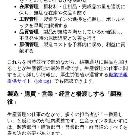
を・どのくらい作るかを決める
在庫管理
：原材料・仕掛品・完成品の量を適切に
保ち、無駄な在庫や欠品を防ぐ
工程管理
：製造ラインの進捗を把握し、ボトルネ
ックを早期に解消する
品質管理
：製品が規格を満たしているか確認し、
不良発生時の原因追究と改善を行う
原価管理
：製造コストを予算内に収め、利益に貢
献する
これらを同時並行で進めながら、納期通りに製品を届け
ることが生産管理の最終目標です。生産管理の仕事に関
するより詳しい情報は、厚生労働省が運営する
職業情報
提供サイト（job tag）
でも確認できます。
製造・購買・営業・経営と橋渡しする「調整
役」
生産管理の仕事のなかで、多くの担当者が「一番難し
い」と感じるのが社内調整です。生産ラインを動かすに
は、製造部門・購買部門・営業部門・経営陣のすべてを
巻き込む必要があります。