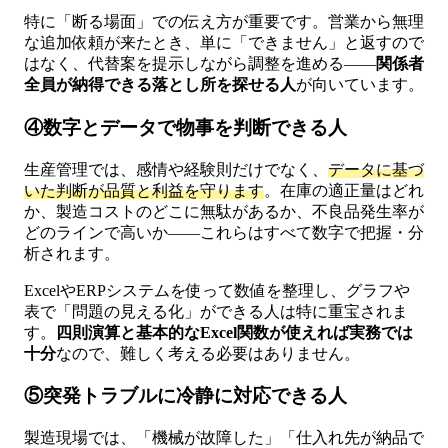
特に「断る場面」での伝え方が重要です。営業から無理
な追加依頼が来たとき、単に「できません」と返すので
はなく、代替案を提示しながら調整を進める——
関係者
全員が納得できる落とし所を探せる人
が向いています。
④数字とデータで物事を判断できる人
生産管理では、感情や経験則だけでなく、
データに基づ
いた判断が品質と利益を守ります
。在庫の適正量はどれ
か、製造コストのどこに無駄があるか、不良品発生率が
どのラインで高いか——これらはすべて数字で把握・分
析されます。
ExcelやERPシステムを使って数値を整理し、グラフや
表で「問題の見える化」ができる人は特に重宝されま
す。
四則演算と基本的なExcel関数が使えれば実務では
十分
なので、難しく考える必要はありません。
⑤突発トラブルに冷静に対応できる人
製造現場では、「機械が故障した」「仕入れ先が納品で