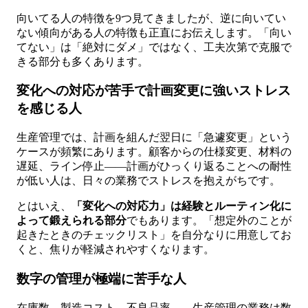
向いてる人の特徴を9つ見てきましたが、逆に向いてい
ない傾向がある人の特徴も正直にお伝えします。「向い
てない」は「絶対にダメ」ではなく、工夫次第で克服で
きる部分も多くあります。
変化への対応が苦手で計画変更に強いストレス
を感じる人
生産管理では、計画を組んだ翌日に「急遽変更」という
ケースが頻繁にあります。顧客からの仕様変更、材料の
遅延、ライン停止——計画がひっくり返ることへの耐性
が低い人は、日々の業務でストレスを抱えがちです。
とはいえ、
「変化への対応力」は経験とルーティン化に
よって鍛えられる部分
でもあります。「想定外のことが
起きたときのチェックリスト」を自分なりに用意してお
くと、焦りが軽減されやすくなります。
数字の管理が極端に苦手な人
在庫数、製造コスト、不良品率——生産管理の業務は数