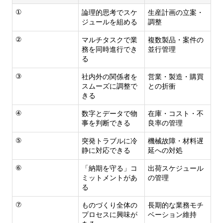
①
論理的思考でスケ
生産計画の立案・
ジュールを組める
調整
②
マルチタスクで業
複数製品・案件の
務を同時進行でき
並行管理
る
③
社内外の関係者を
営業・製造・購買
スムーズに調整で
との折衝
きる
④
数字とデータで物
在庫・コスト・不
事を判断できる
良率の管理
⑤
突発トラブルに冷
機械故障・材料遅
静に対応できる
延への対処
⑥
「納期を守る」コ
出荷スケジュール
ミットメントがあ
の管理
る
⑦
ものづくり全体の
長期的な業務モチ
プロセスに興味が
ベーション維持