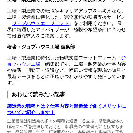
工場・製造業での転職やキャリアアップをお考えなら、
工場・製造業に特化した、完全無料の転職支援サービス
「
ジョブハウスエージェント
」をご利用ください。 業
界に精通したアドバイザーが、経験や希望条件に合わせ
て最適な求人をご提案します。
著者：ジョブハウス工場 編集部
工場・製造業に特化した転職支援プラットフォーム「
ジ
ョブハウス工場
」編集部です。工場・製造業の仕事内容
や待遇、期間工・派遣など、幅広い情報を現場の知見と
最新データをもとに正確かつわかりやすく発信していま
す。
あわせて読みたい記事
製造業の職種とは？仕事内容と製造業で働くメリットに
ついてご紹介します！
生産管理は製造業の多くの職種と連携する立場。製造業全体の
職種マップを把握しておくと、転職先の企業研究にも役立ちま
す。品質管理・営業・研究開発など、各職種の仕事内容と平均