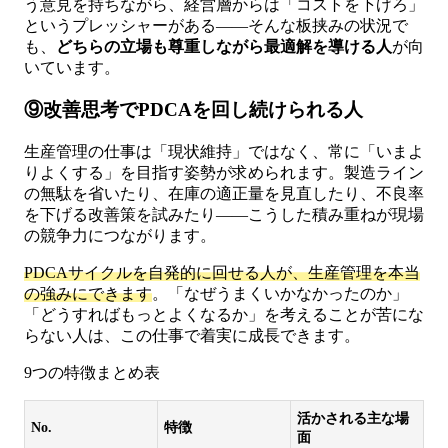
う意見を持ちながら、経営層からは「コストを下げろ」
というプレッシャーがある——そんな板挟みの状況で
も、
どちらの立場も尊重しながら最適解を導ける人
が向
いています。
⑨改善思考でPDCAを回し続けられる人
生産管理の仕事は「現状維持」ではなく、常に「いまよ
りよくする」を目指す姿勢が求められます。製造ライン
の無駄を省いたり、在庫の適正量を見直したり、不良率
を下げる改善策を試みたり——こうした積み重ねが現場
の競争力につながります。
PDCAサイクルを自発的に回せる人が、生産管理を本当
の強みにできます
。「なぜうまくいかなかったのか」
「どうすればもっとよくなるか」を考えることが苦にな
らない人は、この仕事で着実に成長できます。
9つの特徴まとめ表
活かされる主な場
No.
特徴
面