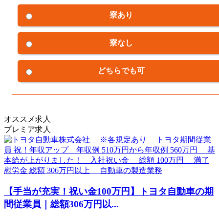
寮あり
寮なし
どちらでも可
オススメ求人
プレミア求人
【手当が充実！祝い金100万円】トヨタ自動車の期
間従業員｜総額306万円以...