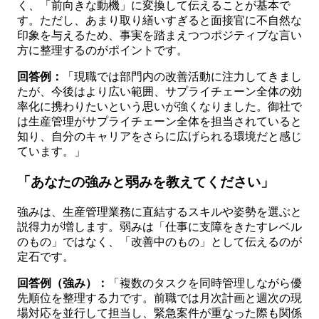
く、「前向きな動機」に変換して伝えることが基本で
す。ただし、あまり取り繕いすぎると面接官に不自然な
印象を与えるため、事実を踏まえつつポジティブな言い
方に整理するのがポイントです。
回答例：
「現職では部門内の改善活動に注力してきまし
たが、今後はより広い範囲、サプライチェーン全体の効
率化に携わりたいという思いが強くなりました。御社で
は生産管理がサプライチェーン全体を担当されていると
知り、自分のキャリアをさらに広げられる環境だと感じ
ています。」
「あなたの強みと弱みを教えてください」
強みは、生産管理業務に直結するスキルや姿勢を選ぶと
説得力が増します。弱みは「仕事に支障をきたすレベル
のもの」ではなく、「改善中のもの」として伝えるのが
定石です。
回答例（強み）：
「複数のタスクを同時管理しながら優
先順位を整理する力です。前職では月次計画と週次の現
場対応を並行して担当し、緊急案件が重なった際も関係