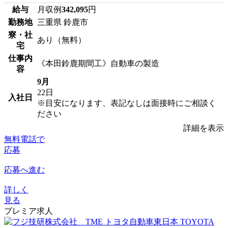
給与
月収例
342,095
円
勤務地
三重県 鈴鹿市
寮・社
あり（無料）
宅
仕事内
《本田鈴鹿期間工》自動車の製造
容
9月
22日
入社日
※目安になります、表記なしは面接時にご相談く
ださい
詳細を表示
無料電話で
応募
応募へ進む
詳しく
見る
プレミア求人