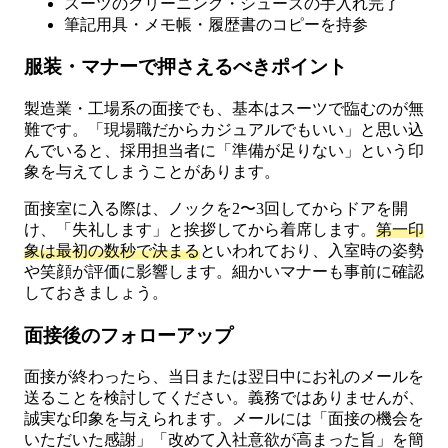
スーツのクリーニング・シューズの手入れ完了
筆記用具・メモ帳・履歴書のコピーを持参
服装・マナーで押さえるべきポイント
製造業・工場系の面接でも、基本はスーツで臨むのが無
難です。「現場職だからカジュアルでもいい」と思い込
んでいると、採用担当者に「準備が足りない」という印
象を与えてしまうことがあります。
面接室に入る際は、ノックを2〜3回してからドアを開
け、「失礼します」と挨拶してから着席します。
第一印
象は最初の数秒で決まる
といわれており、入室時の姿勢
や笑顔が評価に影響します。細かいマナーも事前に確認
しておきましょう。
面接後のフォローアップ
面接が終わったら、当日または翌日中にお礼のメールを
送ることを検討してください。義務ではありませんが、
誠実な印象を与えられます。メールには「面接の機会を
いただいた感謝」「改めて入社意欲が高まった旨」を簡