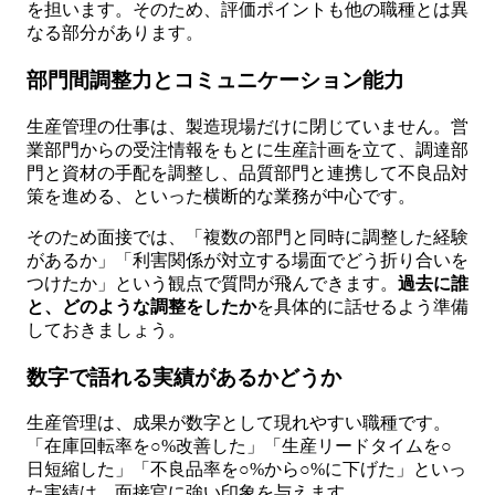
を担います。そのため、評価ポイントも他の職種とは異
なる部分があります。
部門間調整力とコミュニケーション能力
生産管理の仕事は、製造現場だけに閉じていません。営
業部門からの受注情報をもとに生産計画を立て、調達部
門と資材の手配を調整し、品質部門と連携して不良品対
策を進める、といった横断的な業務が中心です。
そのため面接では、「複数の部門と同時に調整した経験
があるか」「利害関係が対立する場面でどう折り合いを
つけたか」という観点で質問が飛んできます。
過去に誰
と、どのような調整をしたか
を具体的に話せるよう準備
しておきましょう。
数字で語れる実績があるかどうか
生産管理は、成果が数字として現れやすい職種です。
「在庫回転率を○%改善した」「生産リードタイムを○
日短縮した」「不良品率を○%から○%に下げた」といっ
た実績は、面接官に強い印象を与えます。