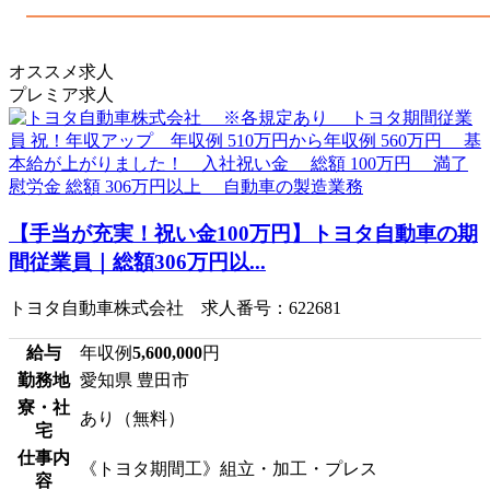
オススメ求人
プレミア求人
【手当が充実！祝い金100万円】トヨタ自動車の期
間従業員｜総額306万円以...
トヨタ自動車株式会社 求人番号：622681
給与
年収例
5,600,000
円
勤務地
愛知県 豊田市
寮・社
あり（無料）
宅
仕事内
《トヨタ期間工》組立・加工・プレス
容