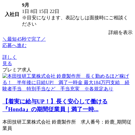
9月
1日
8日
15日
22日
入社日
※目安になります、表記なしは面接時にご相談く
ださい
詳細を表示
＼最短45秒で完了／
応募へ進む
詳しく
見る
プレミア求人
【着実に給与UP！】長く安心して働ける
『Honda』の期間従業員｜満了一時...
本田技研工業株式会社 鈴鹿製作所 求人番号：鈴鹿_期間従
業員