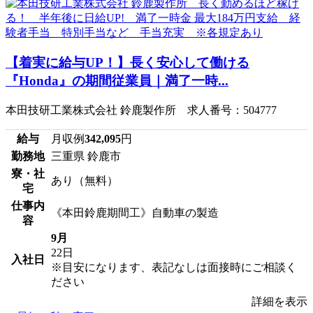
【着実に給与UP！】長く安心して働ける
『Honda』の期間従業員｜満了一時...
本田技研工業株式会社 鈴鹿製作所 求人番号：504777
給与
月収例
342,095
円
勤務地
三重県 鈴鹿市
寮・社
あり（無料）
宅
仕事内
《本田鈴鹿期間工》自動車の製造
容
9月
22日
入社日
※目安になります、表記なしは面接時にご相談く
ださい
詳細を表示