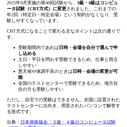
2025年9月実施の第40回試験から、
3級・4級はコンピュ
ータ試験（CBT方式）に変更
されました。これまでの
年2回（特定日・特定会場）という制約がなくなり、受
験しやすくなっています。
CBT方式になることで変わる主なポイントは次の通りで
す。
受験期間内であれば
日時・会場を自分で選んで申
し込める
土日・平日を問わず受験できるため、仕事と両立
しやすい
悪天候や体調不良のときは
日時・会場の変更が可
能
全国のテストセンターで受験できるため、地方在
住の方も受験しやすい
ただし、自宅での受験はできません。全国に設置された
テストセンターに出向き、用意されたパソコンで解答す
る形式です。
出典：
日本規格協会「３級・４級のコンピュータ試験