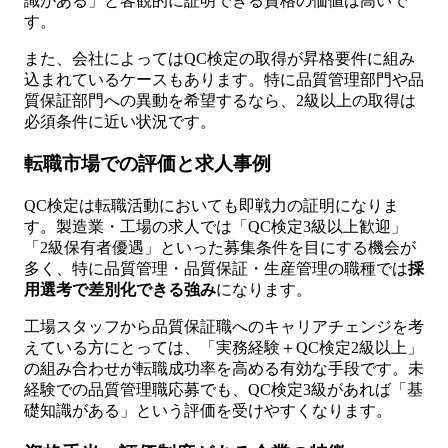
識がある」と客観的に証明できる資格の価値は高いで
す。
また、会社によってはQC検定の取得が昇格要件に組み
込まれているケースもあります。特に品質管理部門や品
質保証部門への異動を希望するなら、2級以上の取得は
必須条件に近い状況です。
転職市場での評価と求人事例
QC検定は転職活動においても即戦力の証明になりま
す。製造業・工場の求人では「QC検定3級以上歓迎」
「2級保有者優遇」といった募集条件を目にする機会が
多く、特に品質管理・品質保証・生産管理の職種では
採
用選考で差別化できる強み
になります。
工場スタッフから品質保証職へのキャリアチェンジを考
えている方にとっては、「実務経験＋QC検定2級以上」
の組み合わせが転職成功率を高める有効な手段です。未
経験での品質管理職応募でも、QC検定3級があれば「基
礎知識がある」という評価を受けやすくなります。