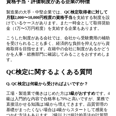
資格手当・評価制度がある企業の特徴
製造業の大手・中堅企業では、
QC検定取得者に対して
月額2,000〜10,000円程度の資格手当
を支給する制度を設
けているケースがあります。また一時金として取得奨励
金（1万〜5万円程度）を支給する企業もあります。
こうした制度がある会社では、会社から受験費用の補助
を受けられることも多く、経済的な負担を抑えながら資
格取得を目指せます。在籍中の会社に制度があるかどう
かを人事・総務部門に確認してみることをおすすめしま
す。
QC検定に関するよくある質問
Q. QC検定は何級から受ければよいですか？
工場・製造業で働きはじめた方は
3級がおすすめ
です。4
級は入門的な内容で合格率も79%と高いですが、業務で
直接活かせる知識は3級から増えてきます。品質管理の
基礎がまったくない場合は4級からスタートして感覚を
つかむ方法もあります。2級以上は統計的手法や計算問