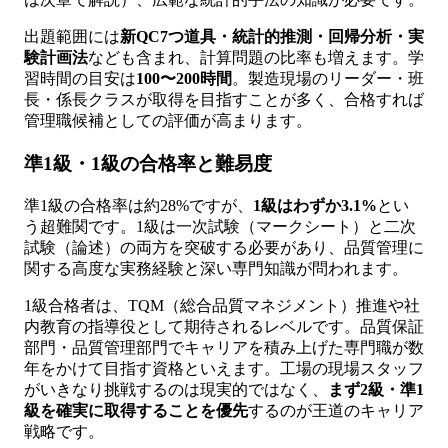
出題範囲には
新QC7つ道具・統計的推測・回帰分析・実
験計画法
なども含まれ、計算問題の比率も増えます。学
習時間の目安は
100〜200時間
。製造現場のリーダー・班
長・係長クラスが取得を目指すことが多く、合格すれば
管理職候補としての評価が高まります。
準1級・1級の合格率と難易度
準1級の合格率は約28%ですが、
1級はわずか3.1%
とい
う超難関です。1級は一次試験（マークシート）と二次
試験（論述）の両方を突破する必要があり、品質管理に
関する高度な実務経験と深い専門知識が問われます。
1級合格者は、TQM（総合品質マネジメント）推進や社
内教育の指導役として期待されるレベルです。品質保証
部門・品質管理部門でキャリアを積み上げた専門職が数
年をかけて目指す資格といえます。工場の現場スタッフ
がいきなり挑戦するのは現実的ではなく、
まず2級・準1
級を確実に取得することを優先
するのが王道のキャリア
戦略です。