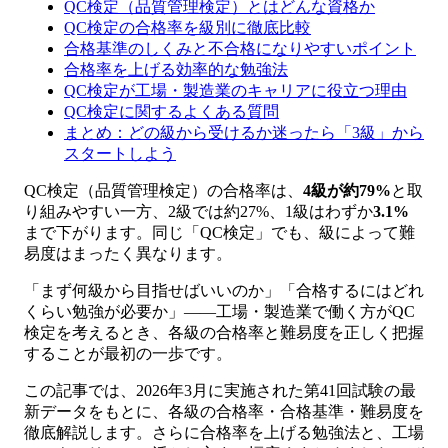
QC検定（品質管理検定）とはどんな資格か
QC検定の合格率を級別に徹底比較
合格基準のしくみと不合格になりやすいポイント
合格率を上げる効率的な勉強法
QC検定が工場・製造業のキャリアに役立つ理由
QC検定に関するよくある質問
まとめ：どの級から受けるか迷ったら「3級」から
スタートしよう
QC検定（品質管理検定）の合格率は、
4級が約79%
と取
り組みやすい一方、2級では約27%、1級はわずか
3.1%
まで下がります。同じ「QC検定」でも、級によって難
易度はまったく異なります。
「まず何級から目指せばいいのか」「合格するにはどれ
くらい勉強が必要か」——工場・製造業で働く方がQC
検定を考えるとき、各級の合格率と難易度を正しく把握
することが最初の一歩です。
この記事では、2026年3月に実施された第41回試験の最
新データをもとに、各級の合格率・合格基準・難易度を
徹底解説します。さらに合格率を上げる勉強法と、工場