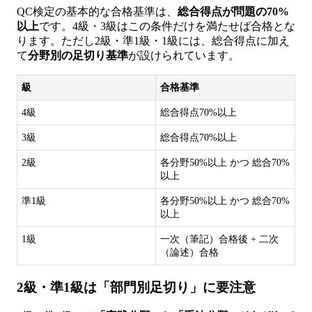
QC検定の基本的な合格基準は、
総合得点が問題の70%
以上
です。4級・3級はこの条件だけを満たせば合格とな
ります。ただし2級・準1級・1級には、総合得点に加え
て
分野別の足切り基準
が設けられています。
級
合格基準
4級
総合得点70%以上
3級
総合得点70%以上
2級
各分野50%以上 かつ 総合70%
以上
準1級
各分野50%以上 かつ 総合70%
以上
1級
一次（筆記）合格後 + 二次
（論述）合格
2級・準1級は「部門別足切り」に要注意