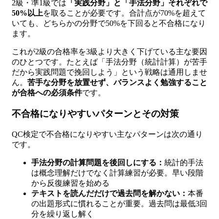
2級・準1級では
「実践分野」と「手法分野」それぞれで
50%以上
を取ることが必要です。合計点が70%を超えて
いても、どちらかの分野で50%を下回ると不合格になり
ます。
これが2級の合格率を3級より大きく下げている主な要因
のひとつです。たとえば「手法分野（統計計算）が苦手
だから実践問題で挽回しよう」という戦略は通用しませ
ん。
苦手な分野を放置せず、バランスよく勉強すること
が合格への必須条件
です。
不合格になりやすいパターンとその対策
QC検定で不合格になりやすい主なパターンは次の通り
です。
手法分野の計算問題を後回しにする：
統計的手法
は概念理解だけでなく計算練習が必要。早い段階
から反復練習を始める
テキストを読んだだけで過去問を解かない：
本番
の出題形式に慣れることが重要。過去問は最低3回
分を繰り返し解く