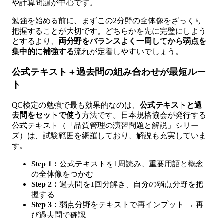
や計算問題が中心です。
勉強を始める前に、まずこの2分野の全体像をざっくり
把握することが大切です。どちらかを先に完璧にしよう
とするより、
両分野をバランスよく一周してから弱点を
集中的に補強する
流れが定着しやすいでしょう。
公式テキスト＋過去問の組み合わせが最短ルー
ト
QC検定の勉強で最も効果的なのは、
公式テキストと過
去問をセットで使う
方法です。日本規格協会が発行する
公式テキスト（「品質管理の演習問題と解説」シリー
ズ）は、試験範囲を網羅しており、解説も充実していま
す。
Step 1：
公式テキストを1周読み、重要用語と概念
の全体像をつかむ
Step 2：
過去問を1回分解き、自分の弱点分野を把
握する
Step 3：
弱点分野をテキストで再インプット → 再
び過去問で確認