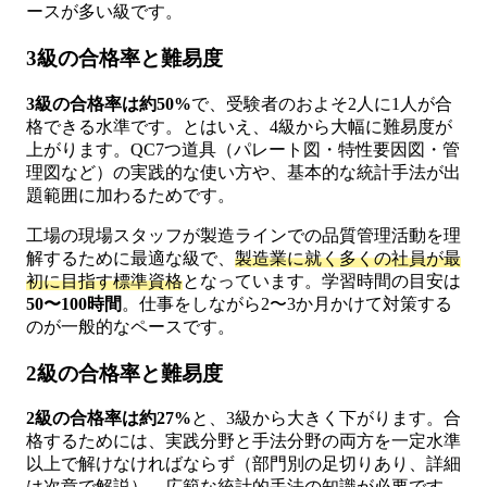
ースが多い級です。
3級の合格率と難易度
3級の合格率は約50%
で、受験者のおよそ2人に1人が合
格できる水準です。とはいえ、4級から大幅に難易度が
上がります。QC7つ道具（パレート図・特性要因図・管
理図など）の実践的な使い方や、基本的な統計手法が出
題範囲に加わるためです。
工場の現場スタッフが製造ラインでの品質管理活動を理
解するために最適な級で、
製造業に就く多くの社員が最
初に目指す標準資格
となっています。学習時間の目安は
50〜100時間
。仕事をしながら2〜3か月かけて対策する
のが一般的なペースです。
2級の合格率と難易度
2級の合格率は約27%
と、3級から大きく下がります。合
格するためには、実践分野と手法分野の両方を一定水準
以上で解けなければならず（部門別の足切りあり、詳細
は次章で解説）、広範な統計的手法の知識が必要です。