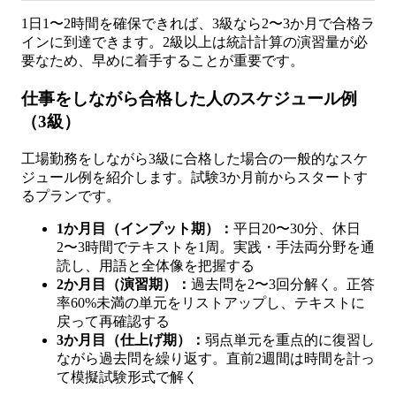
1日1〜2時間を確保できれば、3級なら2〜3か月で合格ラ
インに到達できます。2級以上は統計計算の演習量が必
要なため、早めに着手することが重要です。
仕事をしながら合格した人のスケジュール例
（3級）
工場勤務をしながら3級に合格した場合の一般的なスケ
ジュール例を紹介します。試験3か月前からスタートす
るプランです。
1か月目（インプット期）：
平日20〜30分、休日
2〜3時間でテキストを1周。実践・手法両分野を通
読し、用語と全体像を把握する
2か月目（演習期）：
過去問を2〜3回分解く。正答
率60%未満の単元をリストアップし、テキストに
戻って再確認する
3か月目（仕上げ期）：
弱点単元を重点的に復習し
ながら過去問を繰り返す。直前2週間は時間を計っ
て模擬試験形式で解く