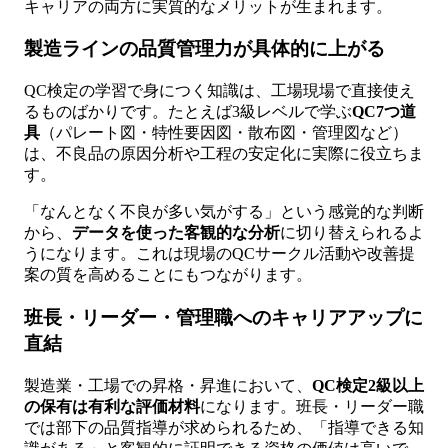
キャリアの両方に実質的なメリットが生まれます。
製造ラインの品質管理力が具体的に上がる
QC検定の学習で身につく知識は、工場現場で直接使え
るものばかりです。たとえば3級レベルで学ぶ
QC7つ道
具
（パレート図・特性要因図・散布図・管理図など）
は、不良品の原因分析や工程の安定化に実際に役立ちま
す。
「なんとなく不良が多い気がする」という感覚的な判断
から、
データを使った客観的な分析
に切り替えられるよ
うになります。これは現場のQCサークル活動や改善提
案の質を高めることにもつながります。
班長・リーダー・管理職へのキャリアアップに
直結
製造業・工場での昇格・昇進において、
QC検定2級以上
の保有は有利な評価材料
になります。班長・リーダー職
では部下の品質指導が求められるため、「指導できる知