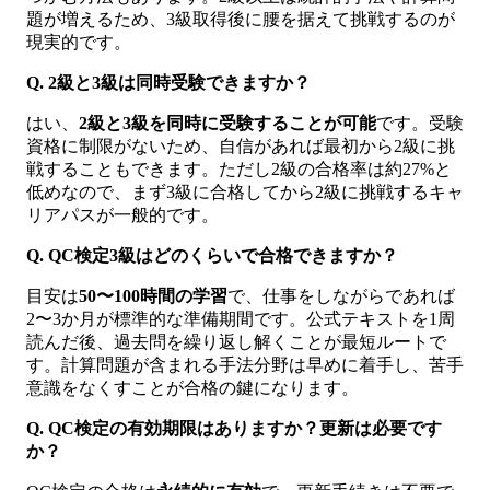
題が増えるため、3級取得後に腰を据えて挑戦するのが
現実的です。
Q. 2級と3級は同時受験できますか？
はい、
2級と3級を同時に受験することが可能
です。受験
資格に制限がないため、自信があれば最初から2級に挑
戦することもできます。ただし2級の合格率は約27%と
低めなので、まず3級に合格してから2級に挑戦するキャ
リアパスが一般的です。
Q. QC検定3級はどのくらいで合格できますか？
目安は
50〜100時間の学習
で、仕事をしながらであれば
2〜3か月が標準的な準備期間です。公式テキストを1周
読んだ後、過去問を繰り返し解くことが最短ルートで
す。計算問題が含まれる手法分野は早めに着手し、苦手
意識をなくすことが合格の鍵になります。
Q. QC検定の有効期限はありますか？更新は必要です
か？