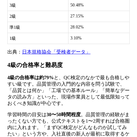
50.48%
3級
27.15%
2級
28.02%
準1級
3.10%
1級
出典：
日本規格協会「受検者データ」
4級の合格率と難易度
4級の合格率は約79%
と、QC検定のなかで最も合格しや
すい級です。品質管理の入門的な内容を問う試験で、
「品質とは何か」「工場での基本ルール」「簡単なデー
タの読み方」といった、現場作業員として最低限知って
おくべき知識が中心です。
学習時間の目安は
30〜50時間程度
。品質管理の経験がま
ったくない方でも、公式テキストを1〜2周すれば合格圏
内に入れます。「まずQC検定がどんなものか試してみ
たい」という方や、入社直後の新人が最初に取得するケ