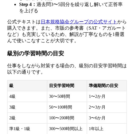
Step 4：
過去問3〜5回分を繰り返し解いて正答率
を上げる
公式テキストは
日本規格協会グループの公式サイト
から
購入できます。また、市販の参考書（SAT・アガルート
など）も充実しているため、解説が丁寧なものを1冊選
んで使いこなすことが大切です。
級別の学習時間の目安
仕事をしながら対策する場合の、級別の目安学習時間は
以下の通りです。
級
目安学習時間
準備期間の目安
4級
30〜50時間
1〜2か月
3級
50〜100時間
2〜3か月
2級
100〜200時間
3〜6か月
準1級・1級
300〜500時間以上
1年以上