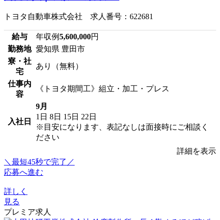
トヨタ自動車株式会社 求人番号：622681
給与
年収例
5,600,000
円
勤務地
愛知県 豊田市
寮・社
あり（無料）
宅
仕事内
《トヨタ期間工》組立・加工・プレス
容
9月
1日
8日
15日
22日
入社日
※目安になります、表記なしは面接時にご相談く
ださい
詳細を表示
＼最短45秒で完了／
応募へ進む
詳しく
見る
プレミア求人