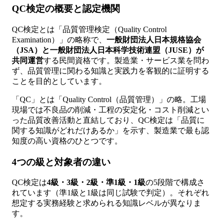
QC検定の概要と認定機関
QC検定とは「品質管理検定（Quality Control
Examination）」の略称で、
一般財団法人日本規格協会
（JSA）と一般財団法人日本科学技術連盟（JUSE）が
共同運営
する民間資格です。製造業・サービス業を問わ
ず、品質管理に関わる知識と実践力を客観的に証明する
ことを目的としています。
「QC」とは「Quality Control（品質管理）」の略。工場
現場では不良品の削減・工程の安定化・コスト削減とい
った品質改善活動と直結しており、QC検定は「品質に
関する知識がどれだけあるか」を示す、製造業で最も認
知度の高い資格のひとつです。
4つの級と対象者の違い
QC検定は
4級・3級・2級・準1級・1級
の5段階で構成さ
れています（準1級と1級は同じ試験で判定）。それぞれ
想定する実務経験と求められる知識レベルが異なりま
す。