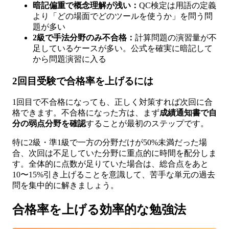
暗記偏重で概念理解が浅い：
QC検定は用語の定義
より「どの場面でどのツールを使うか」を問う問
題が多い
2級で手法分野のみ不合格：
計算問題の演習量が不
足しているケースが多い。公式を確実に暗記して
から問題演習に入る
2回目受験で合格率を上げるには
1回目で不合格になっても、正しく対策すれば次回に合
格できます。不合格になった方は、まず
成績通知書で自
分の弱点分野を確認
することが最初のステップです。
特に2級・準1級で一方の分野だけが50%未満だった場
合、次回は不足していた分野に重点的に時間を配分しま
す。全体的に点数が足りていた場合は、総合点をあと
10〜15%引き上げることを意識して、苦手な単元の過去
問を集中的に解きましょう。
合格率を上げる効率的な勉強法