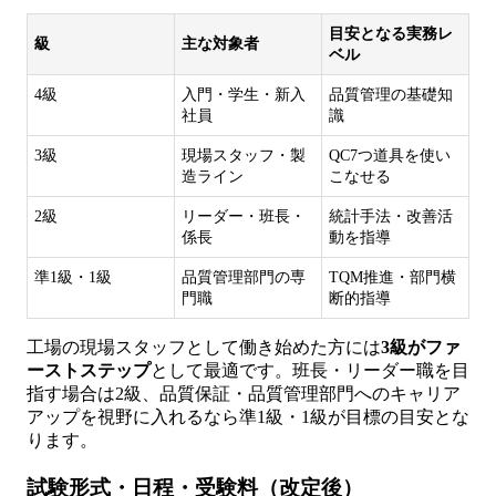
目安となる実務レ
級
主な対象者
ベル
4級
入門・学生・新入
品質管理の基礎知
社員
識
3級
現場スタッフ・製
QC7つ道具を使い
造ライン
こなせる
2級
リーダー・班長・
統計手法・改善活
係長
動を指導
準1級・1級
品質管理部門の専
TQM推進・部門横
門職
断的指導
工場の現場スタッフとして働き始めた方には
3級がファ
ーストステップ
として最適です。班長・リーダー職を目
指す場合は2級、品質保証・品質管理部門へのキャリア
アップを視野に入れるなら準1級・1級が目標の目安とな
ります。
試験形式・日程・受験料（改定後）