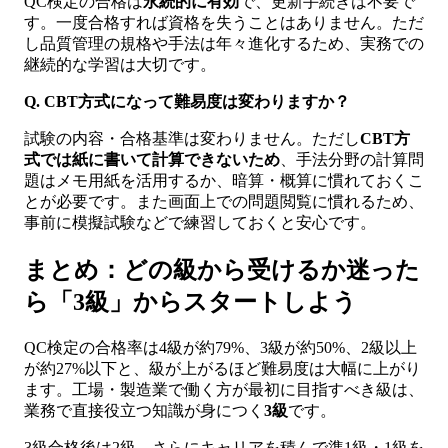
QC検定の合格は
永続的に有効
で、更新手続きは不要で
す。一度合格すれば資格を失うことはありません。ただ
し品質管理の規格や手法は年々進化するため、実務での
継続的な学習は大切です。
Q. CBT方式になって難易度は変わりますか？
試験の内容・合格基準は変わりません。ただし
CBT方
式では紙に書いて計算できないため
、手法分野の計算問
題はメモ用紙を活用するか、暗算・概算に慣れておくこ
とが必要です。また画面上での問題閲覧に慣れるため、
事前に模擬試験などで練習しておくと安心です。
まとめ：どの級から受けるか迷った
ら「3級」からスタートしよう
QC検定の合格率は4級が約79%、3級が約50%、2級以上
が約27%以下と、級が上がるほど難易度は大幅に上がり
ます。工場・製造業で働く方が最初に目指すべき級は、
業務で直接役立つ知識が身につく
3級
です。
3級合格後は2級、さらにキャリアを積んで準1級・1級を