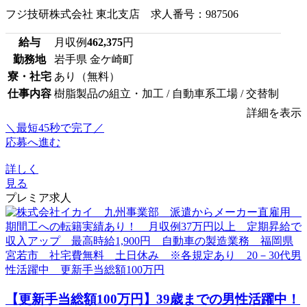
フジ技研株式会社 東北支店 求人番号：987506
給与
月収例
462,375
円
勤務地
岩手県 金ケ崎町
寮・社宅
あり（無料）
仕事内容
樹脂製品の組立・加工 / 自動車系工場 / 交替制
詳細を表示
＼最短45秒で完了／
応募へ進む
詳しく
見る
プレミア求人
【更新手当総額100万円】39歳までの男性活躍中！