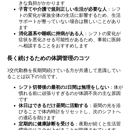
きな負担がかかります
子育てや介護で規則正しい生活が必要な人
：シフ
トの変化が家族全体の生活に影響するため、生活
サポートが整っていない場合は難しいことがあり
ます
消化器系や睡眠に持病がある人
：シフトの変化が
症状を悪化させる可能性があるため、事前に医師
へ相談することをおすすめします
長く続けるための体調管理のコツ
3交代勤務を長期間続けている方が共通して意識してい
ることは以下の3点です。
シフト切替後の最初の2日間は無理をしない
：体が
慣れる前に頑張りすぎるのが体調不良の主な原因
です
休日はできるだけ昼間に活動する
：昼間の光を浴
びることで体内時計をリセットし、次のシフトへ
の適応を助けます
定期的に健康診断を受ける
：夜勤が続くと生活習
慣病のリスクが上がることが指摘されています。