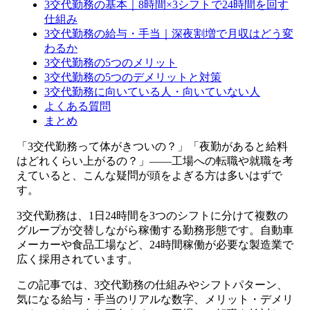
3交代勤務の基本｜8時間×3シフトで24時間を回す
仕組み
3交代勤務の給与・手当｜深夜割増で月収はどう変
わるか
3交代勤務の5つのメリット
3交代勤務の5つのデメリットと対策
3交代勤務に向いている人・向いていない人
よくある質問
まとめ
「3交代勤務って体がきついの？」「夜勤があると給料
はどれくらい上がるの？」——工場への転職や就職を考
えていると、こんな疑問が頭をよぎる方は多いはずで
す。
3交代勤務は、1日24時間を3つのシフトに分けて複数の
グループが交替しながら稼働する勤務形態です。自動車
メーカーや食品工場など、24時間稼働が必要な製造業で
広く採用されています。
この記事では、3交代勤務の仕組みやシフトパターン、
気になる給与・手当のリアルな数字、メリット・デメリ