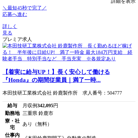
詳細を表示
＼最短45秒で完了／
応募へ進む
詳しく
見る
プレミア求人
【着実に給与UP！】長く安心して働ける
『Honda』の期間従業員｜満了一時...
本田技研工業株式会社 鈴鹿製作所 求人番号：504777
給与
月収例
342,095
円
勤務地
三重県 鈴鹿市
寮・社
あり（無料）
宅
仕事内