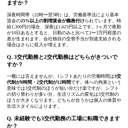
ますか？
深夜時間帯（22時〜翌5時）は、労働基準法により基本
賃金の
25%以上の割増賃金が義務付け
られています。時
給1,300円の場合、深夜は1,625円以上です。1ヶ月で夜勤
が10日あるとすると、日勤のみと比べて2〜3万円程度の
差が生まれます。会社独自の交替手当が別途支給される
場合はさらに収入が増えます。
Q. 3交代勤務と2交代勤務はどちらがきついで
すか？
一概には言えませんが、1シフトあたりの労働時間は
3交
代制が8時間・2交代制が12時間
です。体への拘束という
意味では3交代制のほうが短い分だけ楽ですが、シフト
の切り替わりが多い分、生活リズムの変化は3交代制の
ほうが大きくなります。どちらが合うかは個人の体質や
生活スタイルによります。
Q. 未経験でも3交代勤務の工場に転職できます
か？