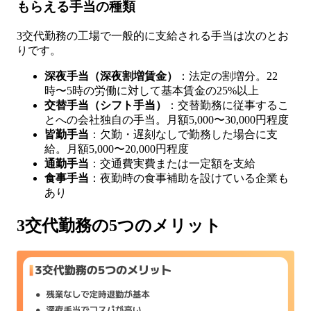
もらえる手当の種類
3交代勤務の工場で一般的に支給される手当は次のとお
りです。
深夜手当（深夜割増賃金）
：法定の割増分。22
時〜5時の労働に対して基本賃金の25%以上
交替手当（シフト手当）
：交替勤務に従事するこ
とへの会社独自の手当。月額5,000〜30,000円程度
皆勤手当
：欠勤・遅刻なしで勤務した場合に支
給。月額5,000〜20,000円程度
通勤手当
：交通費実費または一定額を支給
食事手当
：夜勤時の食事補助を設けている企業も
あり
3交代勤務の5つのメリット