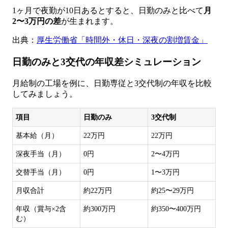
1ヶ月で夜勤が10日あるとすると、日勤のみと比べて
月
2〜3万円の差
が生まれます。
出典：
厚生労働省「時間外・休日・深夜の割増賃金」
日勤のみと3交代の年収差シミュレーション
月給制の工場を例に、日勤専従と3交代制の年収を比較
してみましょう。
項目
日勤のみ
3交代制
基本給（月）
22万円
22万円
深夜手当（月）
0円
2〜4万円
交替手当（月）
0円
1〜3万円
月収合計
約22万円
約25〜29万円
年収（賞与×2含
約300万円
約350〜400万円
む）