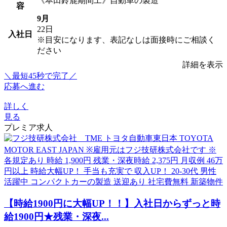
《本田鈴鹿期間工》自動車の製造
容
9月
22日
入社日
※目安になります、表記なしは面接時にご相談く
ださい
詳細を表示
＼最短45秒で完了／
応募へ進む
詳しく
見る
プレミア求人
【時給1900円に大幅UP！！】入社日からずっと時
給1900円★残業・深夜...