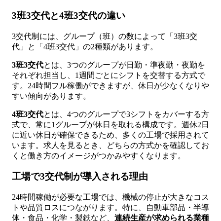
3班3交代と4班3交代の違い
3交代制には、グループ（班）の数によって「3班3交
代」と「4班3交代」の2種類があります。
3班3交代
とは、3つのグループが日勤・準夜勤・夜勤を
それぞれ担当し、1週間ごとにシフトを交替する方式で
す。24時間フル稼働ができますが、休日が少なくなりや
すい傾向があります。
4班3交代
とは、4つのグループで3シフトをカバーする方
式で、常に1グループが休日を取れる構成です。週休2日
に近い休日が確保できるため、多くの工場で採用されて
います。求人を見るとき、どちらの方式かを確認してお
くと働き方のイメージがつかみやすくなります。
工場で3交代制が導入される理由
24時間稼働が必要な工場では、機械の停止が大きなコス
トや品質ロスにつながります。特に、自動車部品・半導
体・食品・化学・製鉄など、
連続生産が求められる業種