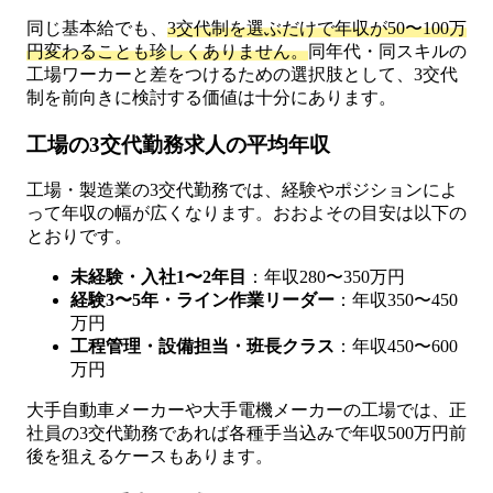
同じ基本給でも、
3交代制を選ぶだけで年収が50〜100万
円変わることも珍しくありません。
同年代・同スキルの
工場ワーカーと差をつけるための選択肢として、3交代
制を前向きに検討する価値は十分にあります。
工場の3交代勤務求人の平均年収
工場・製造業の3交代勤務では、経験やポジションによ
って年収の幅が広くなります。おおよその目安は以下の
とおりです。
未経験・入社1〜2年目
：年収280〜350万円
経験3〜5年・ライン作業リーダー
：年収350〜450
万円
工程管理・設備担当・班長クラス
：年収450〜600
万円
大手自動車メーカーや大手電機メーカーの工場では、正
社員の3交代勤務であれば各種手当込みで年収500万円前
後を狙えるケースもあります。