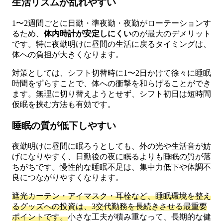
生活リズムが乱れやすい
1〜2週間ごとに日勤・準夜勤・夜勤がローテーションす
るため、
体内時計が安定しにくい
のが最大のデメリット
です。特に夜勤明けに昼間の生活に戻るタイミングは、
体への負担が大きくなります。
対策としては、シフト切替時に1〜2日かけて徐々に睡眠
時間をずらすことで、体への衝撃を和らげることができ
ます。無理に切り替えようとせず、シフト初日は短時間
仮眠を挟む方法も有効です。
睡眠の質が低下しやすい
夜勤明けに昼間に眠ろうとしても、外の光や生活音が妨
げになりやすく、日勤後の夜に眠るよりも睡眠の質が落
ちがちです。慢性的な睡眠不足は、集中力低下や体調不
良につながりやすくなります。
遮光カーテン・アイマスク・耳栓など、睡眠環境を整え
るグッズへの投資は、3交代勤務を長続きさせる最重要
ポイントです。
小さな工夫が積み重なって、長期的な健