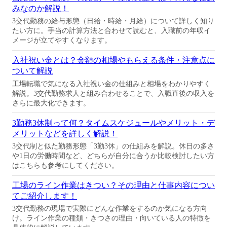
みなのか解説！
3交代勤務の給与形態（日給・時給・月給）について詳しく知り
たい方に。手当の計算方法と合わせて読むと、入職前の年収イ
メージが立てやすくなります。
入社祝い金とは？金額の相場やもらえる条件・注意点に
ついて解説
工場転職で気になる入社祝い金の仕組みと相場をわかりやすく
解説。3交代勤務求人と組み合わせることで、入職直後の収入を
さらに最大化できます。
3勤務3休制って何？タイムスケジュールやメリット・デ
メリットなどを詳しく解説！
3交代制と似た勤務形態「3勤3休」の仕組みを解説。休日の多さ
や1日の労働時間など、どちらが自分に合うか比較検討したい方
はこちらも参考にしてください。
工場のライン作業はきつい？その理由と仕事内容につい
てご紹介します！
3交代勤務の現場で実際にどんな作業をするのか気になる方向
け。ライン作業の種類・きつさの理由・向いている人の特徴を