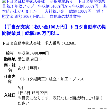
【手当が充実！祝い金100万円】トヨタ自動車の期
間従業員｜総額306万円以...
トヨタ自動車株式会社 求人番号：622681
給与
年収例
5,600,000
円
勤務地
愛知県 豊田市
寮・社
あり（無料）
宅
仕事内
《トヨタ期間工》組立・加工・プレス
容
9月
1日
8日
15日
22日
入社日
※目安になります、表記なしは面接時にご相談く
ださい