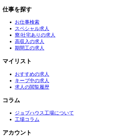
仕事を探す
お仕事検索
スペシャル求人
寮/社宅ありの求人
高収入の求人
期間工の求人
マイリスト
おすすめの求人
キープ中の求人
求人の閲覧履歴
コラム
ジョブハウス工場について
工場コラム
アカウント