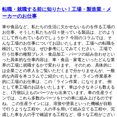
転職・就職する前に知りたい！工場・製造業・メ
ーカーのお仕事
車や食品など、私たちの生活に欠かせないものを作る工場の
お仕事。そうした私たちが日々使っている製品は、どのよう
にして作られているのでしょうか？ 今回のコラムでは、そ
んな工場のお仕事についてお話いたします。工場への転職を
検討している方は、ぜひ参考にしてみてください。 工場で
行う仕事の種類プレス・食品加工・パーツの組み合わせとい
った具体的な仕事内容は、車・食品・家電といったどんな業
界の工場に就職するかで変わります。 そのため、具体的に
は企業ごとの求人をご覧いただくまで分かりませんが、一般
的な内容を本コラムでご紹介いたします。 ライン作業基本
的に工場のお仕事は、この「ライン作業」になります。 例
として車工場のお話をいたします。車は小さなネジも数える
と、1万個以上ものパーツから出来ています。車の生産ライ
ンでは、これら多数のパーツを1つの車に組み上げるのです
ね。 この生産ラインには、溶接や塗装といった機械が自動
で行うような工程や、人の手を用いて組み立てる工程や、完
成した車を人の手で確認する工程など、様々な工程がござい