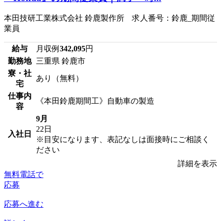
本田技研工業株式会社 鈴鹿製作所 求人番号：鈴鹿_期間従
業員
給与
月収例
342,095
円
勤務地
三重県 鈴鹿市
寮・社
あり（無料）
宅
仕事内
《本田鈴鹿期間工》自動車の製造
容
9月
22日
入社日
※目安になります、表記なしは面接時にご相談く
ださい
詳細を表示
無料電話で
応募
応募へ進む