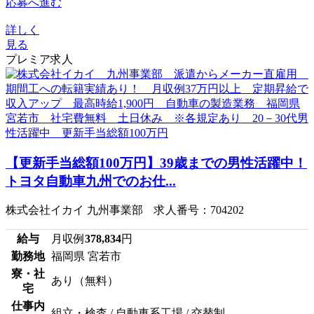
応募へ進む
詳しく
見る
プレミア求人
【更新手当総額100万円】39歳までの男性活躍中！
トヨタ自動車九州でのお仕...
株式会社イカイ 九州事業部 求人番号：704202
給与
月収例
378,834
円
勤務地
福岡県 宮若市
寮・社
あり（無料）
宅
仕事内
組立・検査 / 自動車系工場 / 交替制