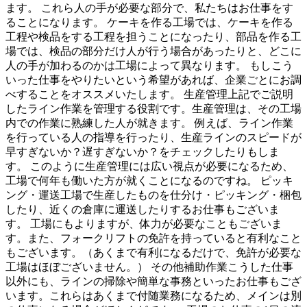
ます。 これら人の手が必要な部分で、私たちはお仕事をす
ることになります。 ケーキを作る工場では、ケーキを作る
工程や検品をする工程を担うことになったり、部品を作る工
場では、検品の部分だけ人が行う場合があったりと、どこに
人の手が加わるのかは工場によって異なります。 もしこう
いった仕事をやりたいという希望があれば、企業ごとにお調
べすることをオススメいたします。 生産管理上記でご説明
したライン作業を管理する役割です。生産管理は、その工場
内での作業に熟練した人が就きます。 例えば、ライン作業
を行っている人の指導を行ったり、生産ラインのスピードが
早すぎないか？遅すぎないか？をチェックしたりもしま
す。 このように生産管理には広い視点が必要になるため、
工場で何年も働いた方が就くことになるのですね。 ピッキ
ング・運送工場で生産したものを仕分け・ピッキング・梱包
したり、近くの倉庫に運送したりするお仕事もございま
す。 工場にもよりますが、体力が必要なこともございま
す。また、フォークリフトの免許を持っていると有利なこと
もございます。（あくまで有利になるだけで、免許が必要な
工場はほぼございません。） その他補助作業こうした仕事
以外にも、ラインの掃除や簡単な事務といったお仕事もござ
います。これらはあくまで付随業務になるため、メインは別