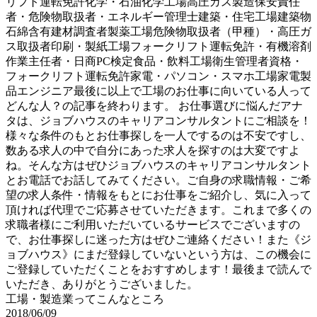
リフト運転免許化学・石油化学工場高圧ガス製造保安責任
者・危険物取扱者・エネルギー管理士建築・住宅工場建築物
石綿含有建材調査者製薬工場危険物取扱者（甲種）・高圧ガ
ス取扱者印刷・製紙工場フォークリフト運転免許・有機溶剤
作業主任者・日商PC検定食品・飲料工場衛生管理者資格・
フォークリフト運転免許家電・パソコン・スマホ工場家電製
品エンジニア最後に以上で工場のお仕事に向いている人って
どんな人？の記事を終わります。 お仕事選びに悩んだアナ
タは、ジョブハウスのキャリアコンサルタントにご相談を！
様々な条件のもとお仕事探しを一人でするのは不安ですし、
数ある求人の中で自分にあった求人を探すのは大変ですよ
ね。そんな方はぜひジョブハウスのキャリアコンサルタント
とお電話でお話してみてください。ご自身の求職情報・ご希
望の求人条件・情報をもとにお仕事をご紹介し、気に入って
頂ければ代理でご応募させていただきます。これまで多くの
求職者様にご利用いただいているサービスでございますの
で、お仕事探しに迷った方はぜひご連絡ください！また《ジ
ョブハウス》にまだ登録していないという方は、この機会に
ご登録していただくことをおすすめします！最後まで読んで
いただき、ありがとうございました。
工場・製造業ってこんなところ
2018/06/09