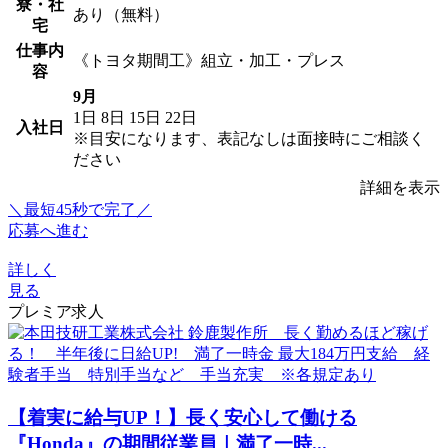
寮・社
あり（無料）
宅
仕事内
《トヨタ期間工》組立・加工・プレス
容
9月
1日
8日
15日
22日
入社日
※目安になります、表記なしは面接時にご相談く
ださい
詳細を表示
＼最短45秒で完了／
応募へ進む
詳しく
見る
プレミア求人
【着実に給与UP！】長く安心して働ける
『Honda』の期間従業員｜満了一時...