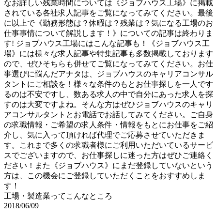
なお詳しい残業時間については《ジョブハウス工場》に掲載
されている各社求人記事をご覧になってみてください。最後
に以上で《勤務形態は？休暇は？残業は？気になる工場のお
仕事事情について解説します！》についての記事は終わりま
す! ジョブハウス工場にはこんな記事も！《ジョブハウス工
場》には様々な求人記事や特集記事も多数掲載しております
ので、ぜひそちらも併せてご覧になってみてください。お仕
事選びに悩んだアナタは、ジョブハウスのキャリアコンサル
タントにご相談を！様々な条件のもとお仕事探しを一人です
るのは不安ですし、数ある求人の中で自分にあった求人を探
すのは大変ですよね。そんな方はぜひジョブハウスのキャリ
アコンサルタントとお電話でお話してみてください。ご自身
の求職情報・ご希望の求人条件・情報をもとにお仕事をご紹
介し、気に入って頂ければ代理でご応募させていただきま
す。これまで多くの求職者様にご利用いただいているサービ
スでございますので、お仕事探しに迷った方はぜひご連絡く
ださい！また《ジョブハウス》にまだ登録していないという
方は、この機会にご登録していただくことをおすすめしま
す！
工場・製造業ってこんなところ
2018/06/09