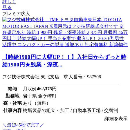
詳しく
見る
プレミア求人
【時給1900円に大幅UP！！】入社日からずっと時
給1900円★残業・深夜...
フジ技研株式会社 東北支店 求人番号：987506
給与
月収例
462,375
円
勤務地
岩手県 金ケ崎町
寮・社宅
あり（無料）
仕事内容
樹脂製品の組立・加工 / 自動車系工場 / 交替制
詳細を表示
＼最短45秒で完了／