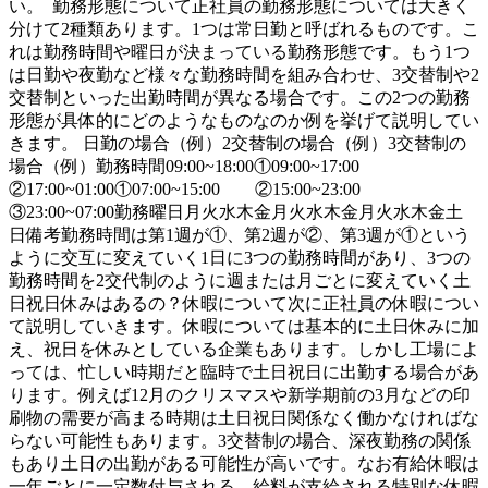
い。 勤務形態について正社員の勤務形態については大きく
分けて2種類あります。1つは常日勤と呼ばれるものです。こ
れは勤務時間や曜日が決まっている勤務形態です。もう1つ
は日勤や夜勤など様々な勤務時間を組み合わせ、3交替制や2
交替制といった出勤時間が異なる場合です。この2つの勤務
形態が具体的にどのようなものなのか例を挙げて説明してい
きます。 日勤の場合（例）2交替制の場合（例）3交替制の
場合（例）勤務時間09:00~18:00①09:00~17:00
②17:00~01:00①07:00~15:00 ②15:00~23:00
③23:00~07:00勤務曜日月火水木金月火水木金月火水木金土
日備考勤務時間は第1週が①、第2週が②、第3週が①という
ように交互に変えていく1日に3つの勤務時間があり、3つの
勤務時間を2交代制のように週または月ごとに変えていく土
日祝日休みはあるの？休暇について次に正社員の休暇につい
て説明していきます。休暇については基本的に土日休みに加
え、祝日を休みとしている企業もあります。しかし工場によ
っては、忙しい時期だと臨時で土日祝日に出勤する場合があ
ります。例えば12月のクリスマスや新学期前の3月などの印
刷物の需要が高まる時期は土日祝日関係なく働かなければな
らない可能性もあります。3交替制の場合、深夜勤務の関係
もあり土日の出勤がある可能性が高いです。なお有給休暇は
一年ごとに一定数付与される、給料が支給される特別な休暇