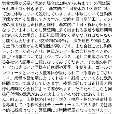
労働大臣が必要と認めた場合は23時から6時まで）の間は深
夜勤務手当が付きます。 基本的に土日祝休み！休暇につい
て次に休暇について説明していきます。休暇については勤務
形態が大きく影響してきますが、契約社員（期間工）、その
他の雇用形態も正社員と同様、基本的に土日・祝日が休日と
なっています。しかし繁殖期に多く出される派遣や雇用期間
の短い求人の場合、土日祝日関係なく働かなければならない
可能性もあります。3交替制の場合は、深夜勤務の関係もあ
り土日の出勤がある可能性が高いです。また会社ごとに勤務
カレンダーが違ったり、休日がシフト制の会社もあるため、
詳しい情報については《ジョブハウス工場》に掲載されてい
る各社求人記事をご覧になってみてください。その他の休日
としては先ほどと同様有給休暇や夏季、年始年末、ゴールデ
ンウィークといった大型連休が設けられている場合もござい
ます。業種や繁忙期によっても様々？残業について次に残業
時間について説明していきます。残業に関しては正社員と同
様勤務時間や会社によって差が出ます。そのためこちらも同
様◯時間の残業があると決まっているわけではありませ
ん。例えば、印刷物の仕分け・封入・検品・梱包の派遣社員
を募集している株式会社ティーディーエスの求人条件では基
本的に残業はなく、繁殖期に２時間程度となっております。