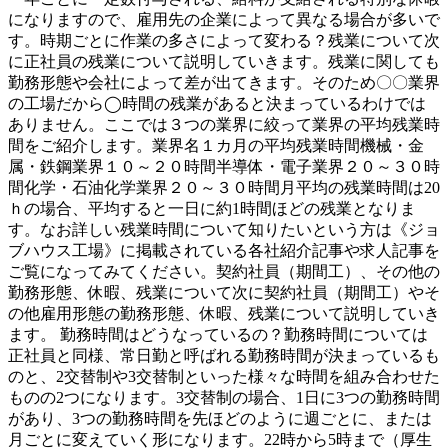
になりますので、雇用先の企業によって異なる場合が多いで
す。時期ごとに作業の多さによって変わる？残業について次
に正社員の残業について説明していきます。残業に関しても
勤務形態や会社によって差が出てきます。そのため〇〇業界
の工場だから◯時間の残業があると決まっているわけでは
ありません。ここでは３つの業界に絞って業界の平均残業時
間をご紹介します。業界名１カ月の平均残業時間機械・金
属・鉄鋼業界１０～２０時間半導体・電子業界２０～３０時
間化学・石油化学業界２０～３０時間月平均の残業時間は20
ｈの場合、平均すると一日に約1時間ほどの残業となりま
す。なお詳しい残業時間について知りたいという方は《ジョ
ブハウス工場》に掲載されている各社紹介記事や求人記事を
ご覧になってみてください。契約社員（期間工）、その他の
勤務形態、休暇、残業について次に契約社員（期間工）やそ
の他雇用形態の勤務形態、休暇、残業について説明していき
ます。 勤務時間はどうなっているの？勤務時間については
正社員と同様、常日勤と呼ばれる勤務時間が決まっているも
のと、2交替制や3交替制といった様々な時間を組み合わせた
ものの2つになります。3交替制の場合、1日に3つの勤務時間
があり、3つの勤務時間を先ほどのように週ごとに、または
月ごとに変えていく形になります。22時から5時まで（厚生