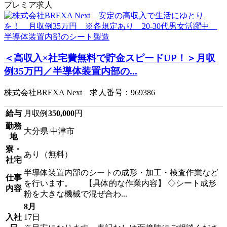
プレミア求人
＜高収入×社宅費無料で貯金スピードUP！＞月収
例35万円／半導体装置内部の...
株式会社BREXA Next 求人番号：969386
給与
月収例
350,000
円
勤務
大分県 中津市
地
寮・
あり（無料）
社宅
半導体装置内部のシートの成形・加工・検査作業など
仕事
を行います。 【具体的な作業内容】 ◇シート成形
内容
粉を大きな機械で混ぜ合わ...
8月
入社
17日