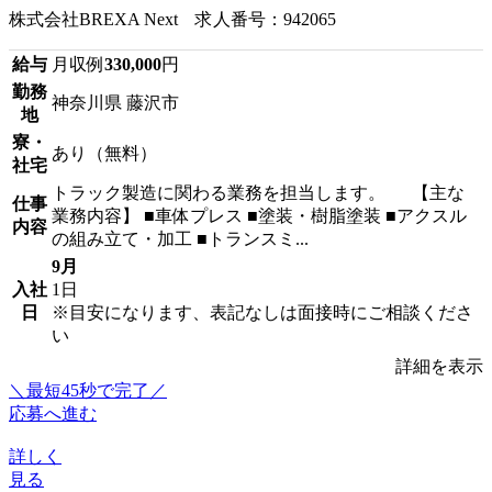
株式会社BREXA Next 求人番号：942065
給与
月収例
330,000
円
勤務
神奈川県 藤沢市
地
寮・
あり（無料）
社宅
トラック製造に関わる業務を担当します。 【主な
仕事
業務内容】 ■車体プレス ■塗装・樹脂塗装 ■アクスル
内容
の組み立て・加工 ■トランスミ...
9月
入社
1日
日
※目安になります、表記なしは面接時にご相談くださ
い
詳細を表示
＼最短45秒で完了／
応募へ進む
詳しく
見る