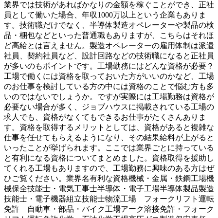
業界では技術があればかなりの金額を稼ぐことができ、正社
員として働いた場合、年収1000万以上という企業もありま
す。技術職だけでなく、半導体製造オペレーターや製品の検
品・梱包などといった普通職もありますが、こちらはそれほ
ど高給とは言えません。製造オペレーターの雇用体制は派遣
社員、契約社員など、設計回路などの技術職になると正社員
が多いのもポイントです。工場勤務にはどんな資格が必要？
工場で働くには資格を取っておいた方がいいのかなど、工場
のお仕事を検討している方の中には資格のことで悩む方も多
いのではないでしょうか。ですが実際には工場勤務は資格が
必要ない場合が多く、ジョブハウスに掲載されている工場の
求人でも、資格がなくてもできるお仕事がたくさんありま
す。資格を取得するメリットとしては、資格があると複雑な
仕事を任せてもらえるようになり、その結果給料が上がると
いったことが挙げられます。ここでは業界ごとに持っている
と有利になる資格についてまとめました。資格取得を援助し
てくれる工場もありますので、工場勤務に興味のある方はぜ
ひご覧ください。業界名有利な資格機械・金属・鉄鋼工場機
械保全技能士・電気工事士半導体・電子工場半導体製品製造
技能士・電子機器組立技能士物流工場 フォークリフト運転
免許 自動車・部品・バイク工場アーク溶接免許・フォーク