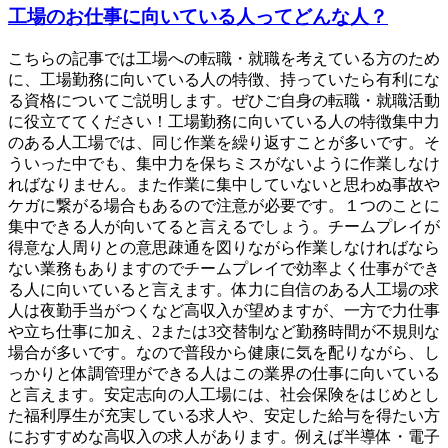
工場のお仕事に向いている人ってどんな人？
こちらの記事では工場への転職・就職を考えている方のため
に、工場勤務に向いている人の特徴、持っていたら有利にな
る資格についてご説明します。ぜひご自身の転職・就職活動
に役立ててください！工場勤務に向いている人の特徴集中力
のある人工場では、同じ作業を繰り返すことが多いです。そ
ういった中でも、集中力を保ちミスがないように作業しなけ
ればなりません。また作業に集中していないと思わぬ事故や
ケガに繋がる場合もあるので注意が必要です。１つのことに
集中できる人が向いてると言えるでしょう。チームプレイが
得意な人周りとの意思疎通を図りながら作業しなければなら
ない業務もありますのでチームプレイで効率よく仕事ができ
る人に向いていると言えます。体力に自信のある人工場の求
人は夜勤手当がつくなど高収入が望めますが、一方で力仕事
や立ち仕事に加え、2または3交替制など勤務時間が不規則な
場合が多いです。なので普段から健康に気を配りながら、し
っかりと体調管理ができる人はこの業界の仕事に向いている
と言えます。安定志向の人工場には、社会保険をはじめとし
た福利厚生が充実している求人や、安定した給与を得たい方
におすすめな高収入の求人があります。例えば半導体・電子