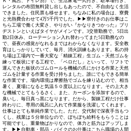
Ｋ・風呂、トイレ別）で、生活家電一式付き、駐車場付き、
レンタルの布団無料貸し出しもあったので、不自由なく生活
できました。住民票も移せます。ちなみに私の場合は、寮費
と光熱費合わせて4万5千円でした。▶▶寮付きのお仕事はこ
ちら工場で働く大変さ、やりがい『かなりきつかった』ブリ
ヂストンといえばタイヤがメインです。3交替勤務で、5日出
勤2日休み、ローテーション入れ替わってまた5日勤務なの
で、昼夜の感覚がなれるまではわからなくなります。安全教
育はしっかりしていて、毎月、消火訓練もあります。私の持
ち場は工場内で一番大変な「精錬工程」生ゴム・天然ゴムを
練って板状にする工程で、「ベロだし」といって、リフトで
運んできた板状のゴムロールを機械の爪にかける作業と天然
ゴムを計量する作業を受け持ちました。誰にでもできる簡単
な作業です。場内環境は摩擦熱でゴムを練り込むので、相当
暑く、夏場になると気温５０度以上になります。その上大き
な機械でとてもうるさく、また、カーボンを添加するので、
臭いし、毎日真っ黒になります。だから、製錬工程だけ仕事
終わりに、専用の風呂に入れて作業服を洗濯してくれます。
仕事はとても単純作業でした。ただ、交代制で深夜手当もつ
くし、残業は５分単位なので、ぼちぼち給料をもらうことは
可能ですし、重量物ばかりなので、体力と筋力はアップしま
す。▶▶自動車・部品・バイクのお仕事はこちら職場の人間