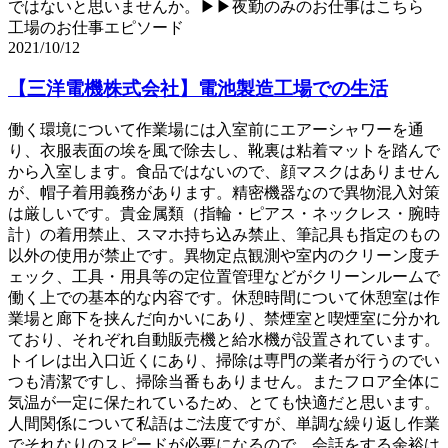
ではないと思いませんか。▶▶夜勤のみのお仕事はこちら
工場のお仕事エピソード
2021/10/12
【三洋電機株式会社】電池製造工場での生活
働く環境について作業場には入室前にエアーシャワーを通
り、衣服表面の埃を風で除去し、靴裏は粘着マットを踏んで
から入室します。食品ではないので、顔マスクはありません
が、帽子着用義務があります。精密機器なので異物混入対策
は厳しいです。貴金属類（指輪・ピアス・ネックレス・腕時
計）の着用禁止、スマホ持ち込み禁止、筆記具も指定のもの
以外の使用が禁止です。異物定点観測や室内のクリーン度チ
ェック、工具・用具等の定位置管理などがクリーンルームで
働く上での基本的な内容です。休憩時間について休憩室は作
業場と廊下を挟んだ向かいにあり、禁煙室と喫煙室に分かれ
ており、それぞれ自動販売機と給水機が設置されています。
トイレは出入口近くにあり、掃除は専門の業者が行うのでい
つも清潔ですし、掃除当番もありません。またフロア全体に
気温が一定に保たれているため、とても快適だと思います。
人間関係について私語はご法度ですが、単調な繰り返し作業
でそれなりのスピードが必要になるので、会話をする余裕は