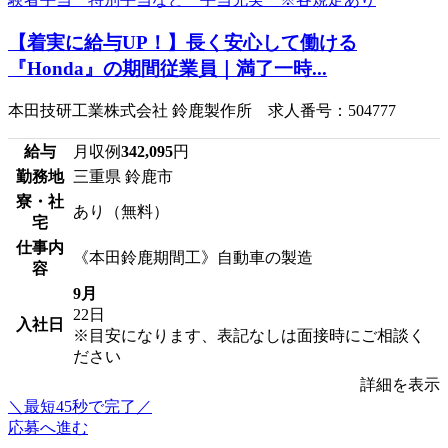
【着実に給与UP！】長く安心して働ける
『Honda』の期間従業員｜満了一時...
本田技研工業株式会社 鈴鹿製作所 求人番号：504777
給与
月収例
342,095
円
勤務地
三重県 鈴鹿市
寮・社
あり（無料）
宅
仕事内
《本田鈴鹿期間工》自動車の製造
容
9月
22日
入社日
※目安になります、表記なしは面接時にご相談く
ださい
詳細を表示
＼最短45秒で完了／
応募へ進む