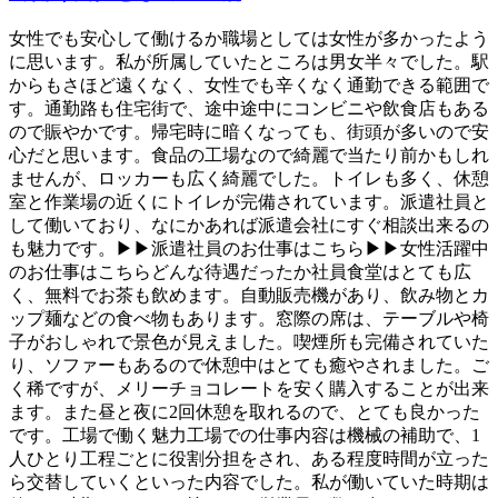
女性でも安心して働けるか職場としては女性が多かったよう
に思います。私が所属していたところは男女半々でした。駅
からもさほど遠くなく、女性でも辛くなく通勤できる範囲で
す。通勤路も住宅街で、途中途中にコンビニや飲食店もある
ので賑やかです。帰宅時に暗くなっても、街頭が多いので安
心だと思います。食品の工場なので綺麗で当たり前かもしれ
ませんが、ロッカーも広く綺麗でした。トイレも多く、休憩
室と作業場の近くにトイレが完備されています。派遣社員と
して働いており、なにかあれば派遣会社にすぐ相談出来るの
も魅力です。▶▶派遣社員のお仕事はこちら▶▶女性活躍中
のお仕事はこちらどんな待遇だったか社員食堂はとても広
く、無料でお茶も飲めます。自動販売機があり、飲み物とカ
ップ麺などの食べ物もあります。窓際の席は、テーブルや椅
子がおしゃれで景色が見えました。喫煙所も完備されていた
り、ソファーもあるので休憩中はとても癒やされました。ご
く稀ですが、メリーチョコレートを安く購入することが出来
ます。また昼と夜に2回休憩を取れるので、とても良かった
です。工場で働く魅力工場での仕事内容は機械の補助で、1
人ひとり工程ごとに役割分担をされ、ある程度時間が立った
ら交替していくといった内容でした。私が働いていた時期は