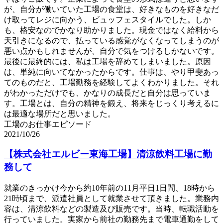
が、自分が働いていた工場の食堂は、好きなものを好きなだ
け取ってレジに向かう、ビュッフェスタイルでした。しか
も、格安なのでかなり助かりました。現金ではなく給料から
天引きになるので、払っている感覚がなくなってしまうのが
悪い点かもしれませんが、自分で気をつけるしかないです。
最後に最終的には、私は工場を辞めてしまいました。原因
は、単純に向いてなかったからです。仕事は、やり甲斐あっ
てのものだと、工場勤務を経験してよくわかりました。それ
がわかっただけでも、かなりの成長だと自分は思っていま
す。工場とは、自分の精神を鍛え、将来をじっくり考えるに
は最適な場所だと思いました。
工場のお仕事エピソード
2021/10/26
【株式会社エルビー東海工場】清涼飲料工場に勤
務して
就業のきっかけ今から約10年前の11月平日1日間、18時から
21時頃まで、派遣社員として就業させて頂きました。業務内
容は、清涼飲料などの製造及び販売です。当時、転職活動を
行っていました。実家から前社の勤務先まで電車通勤をして