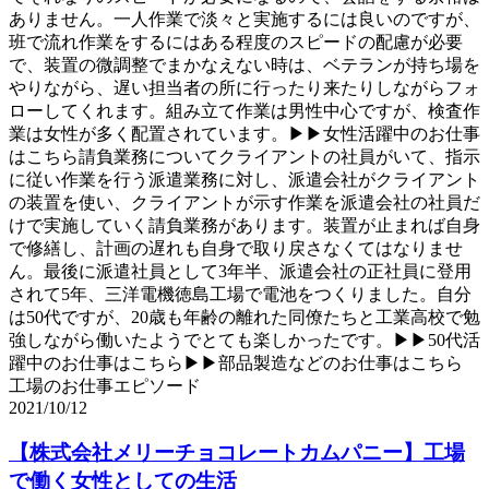
ありません。一人作業で淡々と実施するには良いのですが、
班で流れ作業をするにはある程度のスピードの配慮が必要
で、装置の微調整でまかなえない時は、ベテランが持ち場を
やりながら、遅い担当者の所に行ったり来たりしながらフォ
ローしてくれます。組み立て作業は男性中心ですが、検査作
業は女性が多く配置されています。▶▶女性活躍中のお仕事
はこちら請負業務についてクライアントの社員がいて、指示
に従い作業を行う派遣業務に対し、派遣会社がクライアント
の装置を使い、クライアントが示す作業を派遣会社の社員だ
けで実施していく請負業務があります。装置が止まれば自身
で修繕し、計画の遅れも自身で取り戻さなくてはなりませ
ん。最後に派遣社員として3年半、派遣会社の正社員に登用
されて5年、三洋電機徳島工場で電池をつくりました。自分
は50代ですが、20歳も年齢の離れた同僚たちと工業高校で勉
強しながら働いたようでとても楽しかったです。▶▶50代活
躍中のお仕事はこちら▶▶部品製造などのお仕事はこちら
工場のお仕事エピソード
2021/10/12
【株式会社メリーチョコレートカムパニー】工場
で働く女性としての生活