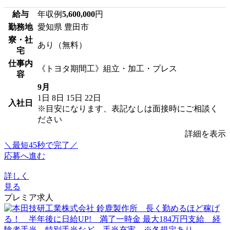
給与
年収例
5,600,000
円
勤務地
愛知県 豊田市
寮・社
あり（無料）
宅
仕事内
《トヨタ期間工》組立・加工・プレス
容
9月
1日
8日
15日
22日
入社日
※目安になります、表記なしは面接時にご相談く
ださい
詳細を表示
＼最短45秒で完了／
応募へ進む
詳しく
見る
プレミア求人