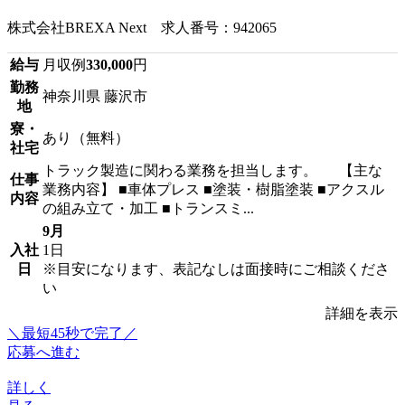
株式会社BREXA Next 求人番号：942065
給与
月収例
330,000
円
勤務
神奈川県 藤沢市
地
寮・
あり（無料）
社宅
トラック製造に関わる業務を担当します。 【主な
仕事
業務内容】 ■車体プレス ■塗装・樹脂塗装 ■アクスル
内容
の組み立て・加工 ■トランスミ...
9月
入社
1日
日
※目安になります、表記なしは面接時にご相談くださ
い
詳細を表示
＼最短45秒で完了／
応募へ進む
詳しく