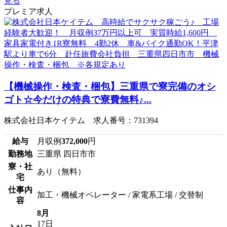
見る
プレミア求人
【機械操作・検査・梱包】三重県で寮完備のオシ
ゴト☆今だけの特典で寮費無料♪...
株式会社日本ケイテム 求人番号：731394
給与
月収例
372,000
円
勤務地
三重県 四日市市
寮・社
あり（無料）
宅
仕事内
加工・機械オペレーター / 家電系工場 / 交替制
容
8月
17日