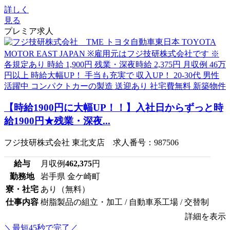
詳しく
見る
プレミア求人
【時給1900円に大幅UP！！】入社日からずっと時
給1900円★残業・深夜...
フジ技研株式会社 東北支店 求人番号：987506
給与
月収例
462,375
円
勤務地
岩手県 金ケ崎町
寮・社宅
あり（無料）
仕事内容
樹脂製品の組立・加工 / 自動車系工場 / 交替制
詳細を表示
＼最短45秒で完了／