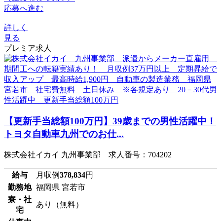
応募へ進む
詳しく
見る
プレミア求人
【更新手当総額100万円】39歳までの男性活躍中！
トヨタ自動車九州でのお仕...
株式会社イカイ 九州事業部 求人番号：704202
給与
月収例
378,834
円
勤務地
福岡県 宮若市
寮・社
あり（無料）
宅