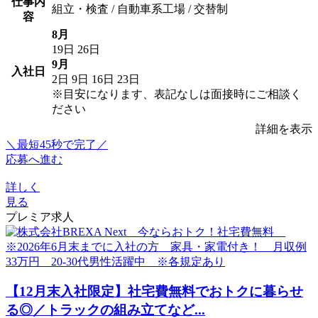
仕事内
組立・検査 / 自動車系工場 / 交替制
容
8月
19日
26日
9月
入社日
2日
9日
16日
23日
※目安になります、表記なしは面接時にご相談く
ださい
詳細を表示
＼最短45秒で完了／
応募へ進む
詳しく
見る
プレミア求人
【12月末入社限定】社宅費無料でおトクに暮らせ
る◎／トラックの組み立てなど...