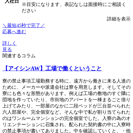
入社日
※目安になります、表記なしは面接時にご相談く
ださい
詳細を表示
＼最短45秒で完了／
応募へ進む
詳しく
見る
関連するコラム
【アイシンAW】工場で働くということ
寮の禁止事項工場勤務する時に、遠方から働きに来る人達の
ために、メーカーや派遣会社は寮を用意します。そしてその
寮にも色々な形態があります。例えば工場の敷地のすぐ隣に
団地を作っていたり、市街地のアパートを一棟まるごと借り
上げてみたり、一部屋のなかに二段ベッドが三台並べられた
六人部屋や、完全個室など。そんな中で私が割り当てられた
のはワンルームマンションの完全個室でした。入寮の為のオ
リエンテーションに召集され、配られた契約書の中に入寮時
の禁止事項が書いてありました。中を確認していくと、・他