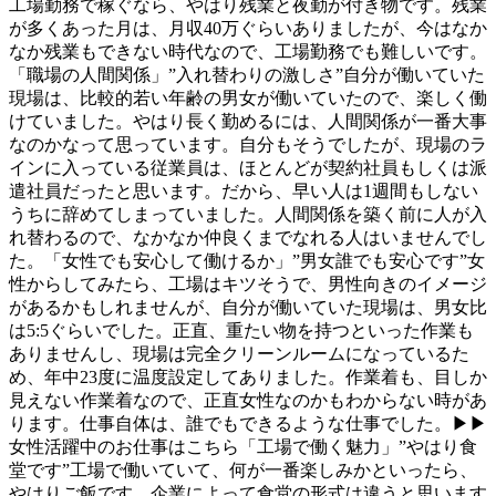
工場勤務で稼ぐなら、やはり残業と夜勤が付き物です。残業
が多くあった月は、月収40万ぐらいありましたが、今はなか
なか残業もできない時代なので、工場勤務でも難しいです。
「職場の人間関係」”入れ替わりの激しさ”自分が働いていた
現場は、比較的若い年齢の男女が働いていたので、楽しく働
けていました。やはり長く勤めるには、人間関係が一番大事
なのかなって思っています。自分もそうでしたが、現場のラ
インに入っている従業員は、ほとんどが契約社員もしくは派
遣社員だったと思います。だから、早い人は1週間もしない
うちに辞めてしまっていました。人間関係を築く前に人が入
れ替わるので、なかなか仲良くまでなれる人はいませんでし
た。「女性でも安心して働けるか」”男女誰でも安心です”女
性からしてみたら、工場はキツそうで、男性向きのイメージ
があるかもしれませんが、自分が働いていた現場は、男女比
は5:5ぐらいでした。正直、重たい物を持つといった作業も
ありませんし、現場は完全クリーンルームになっているた
め、年中23度に温度設定してありました。作業着も、目しか
見えない作業着なので、正直女性なのかもわからない時があ
ります。仕事自体は、誰でもできるような仕事でした。▶▶
女性活躍中のお仕事はこちら「工場で働く魅力」”やはり食
堂です”工場で働いていて、何が一番楽しみかといったら、
やはりご飯です。企業によって食堂の形式は違うと思います