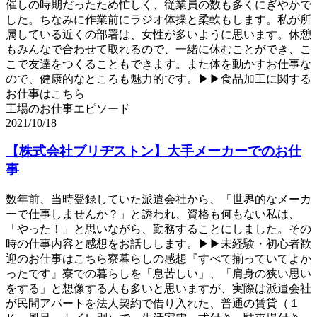
催しの時期だったため忙しく、従業員の数も多くにぎやかで
した。ちなみに作業前にラジオ体操と柔軟もします。私が所
属している近くの部署は、女性が多いように思います。休憩
もみんなで合わせて取れるので、一緒に休むことができ、こ
こで友達をつくることもできます。また体を動かすお仕事な
ので、健康的なところも魅力的です。▶▶食品加工に関する
お仕事はこちら
工場のお仕事エピソード
2021/10/18
【株式会社ブリヂストン】大手メーカーでのお仕
事
数年前、当時登録していた派遣会社から、「世界的なメーカ
ーで仕事しませんか？」と誘われ、資格も何もない私は、
「やった！」と思いながら、勤務することにしました。その
時の仕事内容と感想をお話しします。▶▶未経験・初心者歓
迎のお仕事はこちら寮暮らしの感想『すべて揃っていてよか
ったです』寮での暮らしを「息苦しい」、「肩身の狭い思い
をする」と想像する人も多いと思いますが、実際は派遣会社
が民間アパートを法人契約で借り入れた、普通の賃貸（１