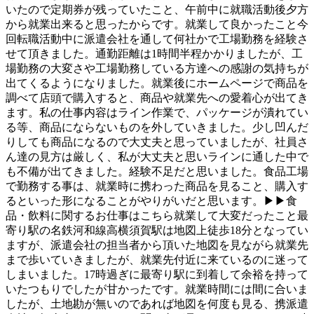
いたので定期券が残っていたこと、午前中に就職活動後夕方
から就業出来ると思ったからです。就業して良かったこと今
回転職活動中に派遣会社を通して何社かで工場勤務を経験さ
せて頂きました。通勤距離は1時間半程かかりましたが、工
場勤務の大変さや工場勤務している方達への感謝の気持ちが
出てくるようになりました。就業後にホームページで商品を
調べて店頭で購入すると、商品や就業先への愛着心が出てき
ます。私の仕事内容はライン作業で、パッケージが潰れてい
る等、商品にならないものを外していきました。少し凹んだ
りしても商品になるので大丈夫と思っていましたが、社員さ
ん達の見方は厳しく、私が大丈夫と思いラインに通した中で
も不備が出てきました。経験不足だと思いました。食品工場
で勤務する事は、就業時に携わった商品を見ること、購入す
るといった形になることがやりがいだと思います。▶▶食
品・飲料に関するお仕事はこちら就業して大変だったこと最
寄り駅の名鉄河和線高横須賀駅は地図上徒歩18分となってい
ますが、派遣会社の担当者から頂いた地図を見ながら就業先
まで歩いていきましたが、就業先付近に来ているのに迷って
しまいました。17時過ぎに最寄り駅に到着して余裕を持って
いたつもりでしたが甘かったです。就業時間には間に合いま
したが、土地勘が無いのであれば地図を何度も見る、携派遣