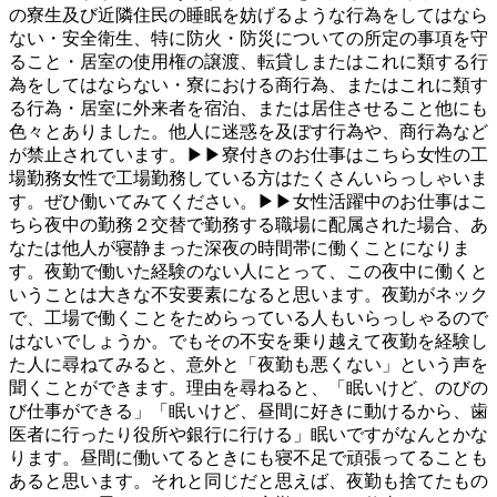
の寮生及び近隣住民の睡眠を妨げるような行為をしてはなら
ない・安全衛生、特に防火・防災についての所定の事項を守
ること・居室の使用権の譲渡、転貸しまたはこれに類する行
為をしてはならない・寮における商行為、またはこれに類す
る行為・居室に外来者を宿泊、または居住させること他にも
色々とありました。他人に迷惑を及ぼす行為や、商行為など
が禁止されています。▶▶寮付きのお仕事はこちら女性の工
場勤務女性で工場勤務している方はたくさんいらっしゃいま
す。ぜひ働いてみてください。▶▶女性活躍中のお仕事はこ
ちら夜中の勤務２交替で勤務する職場に配属された場合、あ
なたは他人が寝静まった深夜の時間帯に働くことになりま
す。夜勤で働いた経験のない人にとって、この夜中に働くと
いうことは大きな不安要素になると思います。夜勤がネック
で、工場で働くことをためらっている人もいらっしゃるので
はないでしょうか。でもその不安を乗り越えて夜勤を経験し
た人に尋ねてみると、意外と「夜勤も悪くない」という声を
聞くことができます。理由を尋ねると、「眠いけど、のびの
び仕事ができる」「眠いけど、昼間に好きに動けるから、歯
医者に行ったり役所や銀行に行ける」眠いですがなんとかな
ります。昼間に働いてるときにも寝不足で頑張ってることも
あると思います。それと同じだと思えば、夜勤も捨てたもの