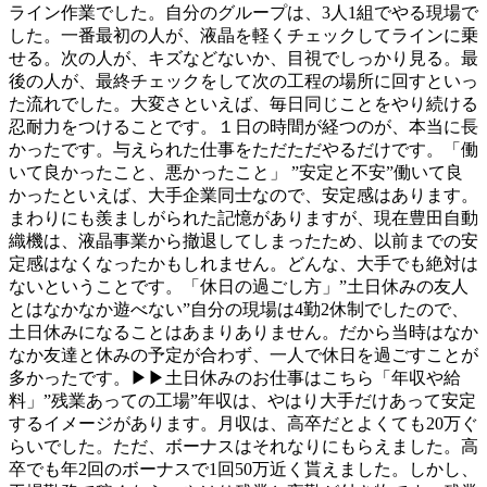
ライン作業でした。自分のグループは、3人1組でやる現場で
した。一番最初の人が、液晶を軽くチェックしてラインに乗
せる。次の人が、キズなどないか、目視でしっかり見る。最
後の人が、最終チェックをして次の工程の場所に回すといっ
た流れでした。大変さといえば、毎日同じことをやり続ける
忍耐力をつけることです。１日の時間が経つのが、本当に長
かったです。与えられた仕事をただただやるだけです。「働
いて良かったこと、悪かったこと」 ”安定と不安”働いて良
かったといえば、大手企業同士なので、安定感はあります。
まわりにも羨ましがられた記憶がありますが、現在豊田自動
織機は、液晶事業から撤退してしまったため、以前までの安
定感はなくなったかもしれません。どんな、大手でも絶対は
ないということです。「休日の過ごし方」”土日休みの友人
とはなかなか遊べない”自分の現場は4勤2休制でしたので、
土日休みになることはあまりありません。だから当時はなか
なか友達と休みの予定が合わず、一人で休日を過ごすことが
多かったです。▶▶土日休みのお仕事はこちら「年収や給
料」”残業あっての工場”年収は、やはり大手だけあって安定
するイメージがあります。月収は、高卒だとよくても20万ぐ
らいでした。ただ、ボーナスはそれなりにもらえました。高
卒でも年2回のボーナスで1回50万近く貰えました。しかし、