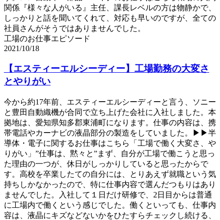
関係『様々な人がいる』主任、課長レベルの方は物静かで、
しっかりと話を聞いてくれて、対応も早いのですが、全ての
社員さんがそうではありませんでした。
工場のお仕事エピソード
2021/10/18
【エスティーエルシーディー】工場勤務の大変さ
とやりがい
今から約17年前、エスティーエルシーディーと言う、ソニー
と豊田自動織機が合同で立ち上げた会社に入社しました。本
拠地は、愛知県知多郡東浦町になります。仕事の内容は、携
帯電話やカーナビの液晶部分の製造をしていました。▶▶半
導体・電子に関するお仕事はこちら「工場で働く大変さ、や
りがい」”仕事は、黙々と”まず、自分が工場で働こうと思っ
た理由の一つが、休日がしっかりしていると思ったからで
す。高校を卒業したての自分には、とりあえず就職という気
持ちしかなかったので、特に仕事内容で選んだつもりはあり
ませんでした。入社して１日だけ研修で、2日目からは普通
に工場内で働くという感じでした。働くといっても、仕事内
容は、液晶にキズなどないかをひたすらチェックし続ける、