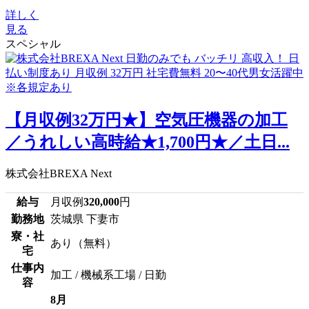
詳しく
見る
スペシャル
【月収例32万円★】空気圧機器の加工
／うれしい高時給★1,700円★／土日...
株式会社BREXA Next
給与
月収例
320,000
円
勤務地
茨城県 下妻市
寮・社
あり（無料）
宅
仕事内
加工 / 機械系工場 / 日勤
容
8月