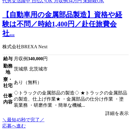
【自動車用の金属部品製造】資格や経
験は不問／時給1,400円／赴任旅費会
社...
株式会社BREXA Next
給与
月収例
340,000
円
勤務
茨城県 北茨城市
地
寮・
あり（無料）
社宅
◇トラックの金属部品の製造◇ ★トラックの金属部品
仕事
の製造、仕上げ作業★ ・金属部品の仕分け作業 ・塗
内容
装業務 ・研磨作業 ・簡単な機械...
詳細を表示
＼最短45秒で完了／
応募へ進む