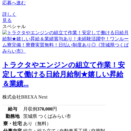
応募へ進む
詳しく
見る
スペシャル
トラクタやエンジンの組立て作業！安
定して働ける日給月給制★嬉しい昇給
＆業績...
株式会社BREXA Next
給与
月収例
370,000
円
勤務地
茨城県 つくばみらい市
寮・社宅
あり（無料）
仕事内容
組立・組み立て / 自動車系工場 / 交替制