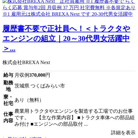
履歴書不要で正社員へ！＜トラクタや
エンジンの組立｜20～30代男女活躍中
＞...
株式会社BREXA Next
給与
月収例
370,000
円
勤務
茨城県 つくばみらい市
地
寮・
あり（無料）
社宅
農業用トラクタやエンジンを製造する工場でのお仕事
仕事
です。 【主な作業内容】 ■トラクタ車体への部品組
内容
み付け ■エンジンへの部品取付 ...
詳細を表示