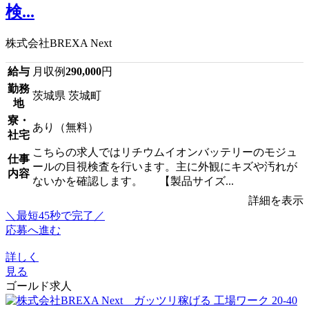
検...
株式会社BREXA Next
給与
月収例
290,000
円
勤務
茨城県 茨城町
地
寮・
あり（無料）
社宅
こちらの求人ではリチウムイオンバッテリーのモジュ
仕事
ールの目視検査を行います。主に外観にキズや汚れが
内容
ないかを確認します。 【製品サイズ...
詳細を表示
＼最短45秒で完了／
応募へ進む
詳しく
見る
ゴールド求人