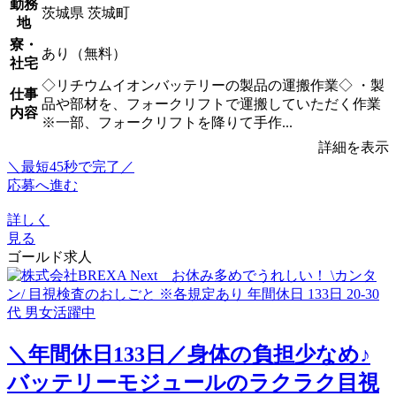
勤務
茨城県 茨城町
地
寮・
あり（無料）
社宅
◇リチウムイオンバッテリーの製品の運搬作業◇ ・製
仕事
品や部材を、フォークリフトで運搬していただく作業
内容
※一部、フォークリフトを降りて手作...
詳細を表示
＼最短45秒で完了／
応募へ進む
詳しく
見る
ゴールド求人
＼年間休日133日／身体の負担少なめ♪
バッテリーモジュールのラクラク目視