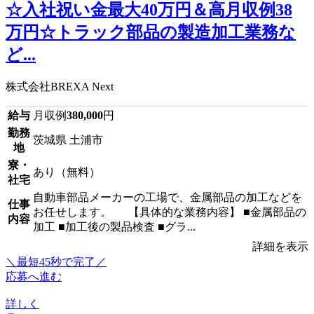
☆入社祝い金最大40万円＆高月収例38
万円☆トラック部品の製造加工業務な
ど...
株式会社BREXA Next
給与
月収例
380,000
円
勤務
茨城県 土浦市
地
寮・
あり（無料）
社宅
自動車部品メーカーの工場で、金属部品の加工などを
仕事
お任せします。 【具体的な業務内容】 ■金属部品の
内容
加工 ■加工後の製品検査 ■グラ...
詳細を表示
＼最短45秒で完了／
応募へ進む
詳しく