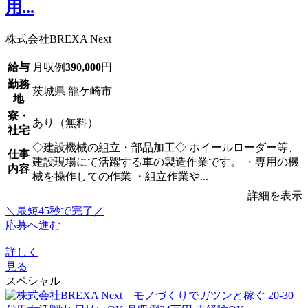
用...
株式会社BREXA Next
給与
月収例
390,000
円
勤務
茨城県 龍ケ崎市
地
寮・
あり（無料）
社宅
◇建設機械の組立・部品加工◇ ホイールローダー等、
仕事
建設現場にて活躍する車の製造作業です。 ・専用の機
内容
械を操作しての作業 ・組立作業や...
詳細を表示
＼最短45秒で完了／
応募へ進む
詳しく
見る
スペシャル