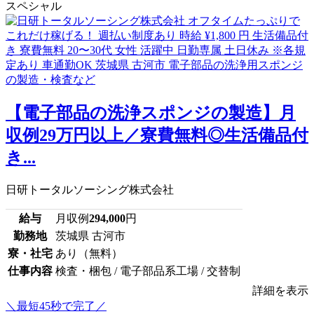
スペシャル
【電子部品の洗浄スポンジの製造】月
収例29万円以上／寮費無料◎生活備品付
き...
日研トータルソーシング株式会社
給与
月収例
294,000
円
勤務地
茨城県 古河市
寮・社宅
あり（無料）
仕事内容
検査・梱包 / 電子部品系工場 / 交替制
詳細を表示
＼最短45秒で完了／