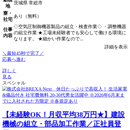
茨城県 常総市
地
寮・
あり（無料）
社宅
◇空気圧制御機器製品の組立・検査作業◇ ・調整機器
仕事
の組立作業 ★工場未経験者でも安心して働ける環境に
内容
なります。 ★細かい作業なので...
詳細を表示
＼最短45秒で完了／
応募へ進む
詳しく
見る
スペシャル
【未経験OK！月収平均38万円★】建設
機械の組立・部品加工作業／正社員登