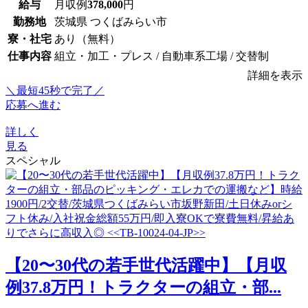
給与
月収例
378,000
円
勤務地
茨城県 つくばみらい市
寮・社宅
あり（無料）
仕事内容
組立・加工・プレス / 自動車系工場 / 交替制
詳細を表示
＼最短45秒で完了／
応募へ進む
詳しく
見る
スペシャル
【20〜30代の若手世代活躍中】【月収
例37.8万円！トラクターの組立・部...