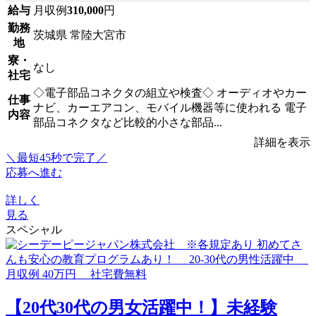
給与
月収例
310,000
円
勤務
茨城県 常陸大宮市
地
寮・
なし
社宅
◇電子部品コネクタの組立や検査◇ オーディオやカー
仕事
ナビ、カーエアコン、モバイル機器等に使われる 電子
内容
部品コネクタなど比較的小さな部品...
詳細を表示
＼最短45秒で完了／
応募へ進む
詳しく
見る
スペシャル
【20代30代の男女活躍中！】未経験