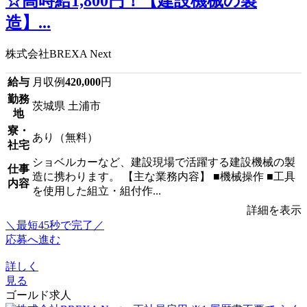
☆高時給1,800円！【建設機械の製
造】...
株式会社BREXA Next
給与
月収例
420,000
円
勤務
茨城県 土浦市
地
寮・
あり（無料）
社宅
ショベルカーなど、建設現場で活躍する建設機械の製
仕事
造に携わります。 【主な業務内容】 ■機械操作 ■工具
内容
を使用した組立・組付作...
詳細を表示
＼最短45秒で完了／
応募へ進む
詳しく
見る
ゴールド求人