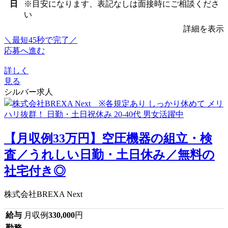
日
※目安になります、表記なしは面接時にご相談くださ
い
詳細を表示
＼最短45秒で完了／
応募へ進む
詳しく
見る
シルバー求人
【月収例33万円】空圧機器の組立・検
査／うれしい日勤・土日休み／無料の
社宅付き◎
株式会社BREXA Next
給与
月収例
330,000
円
勤務