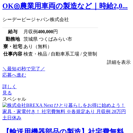
OK◎農業用車両の製造など｜時給2,0...
シーデーピージャパン株式会社
給与
月収例
400,000
円
勤務地
茨城県 つくばみらい市
寮・社宅
あり（無料）
仕事内容
検査・検品 / 自動車系工場 / 交替制
詳細を表示
＼最短45秒で完了／
応募へ進む
詳しく
見る
スペシャル
【輸送用機器部品の製造】社宅費無料