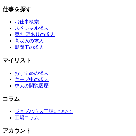
仕事を探す
お仕事検索
スペシャル求人
寮/社宅ありの求人
高収入の求人
期間工の求人
マイリスト
おすすめの求人
キープ中の求人
求人の閲覧履歴
コラム
ジョブハウス工場について
工場コラム
アカウント