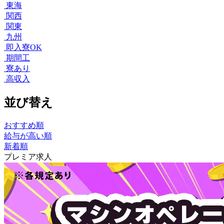
東海
関西
関東
九州
即入寮OK
期間工
寮あり
高収入
並び替え
おすすめ順
給与が高い順
新着順
プレミア求人