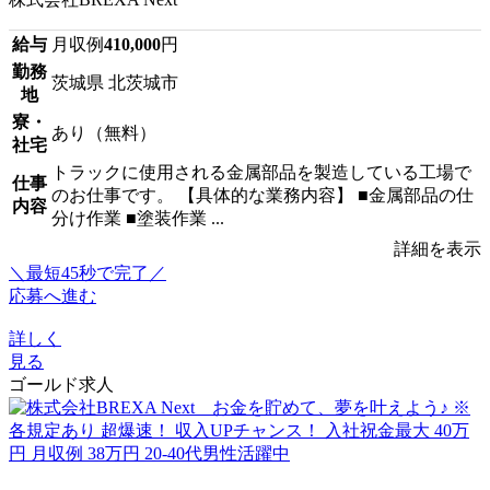
給与
月収例
410,000
円
勤務
茨城県 北茨城市
地
寮・
あり（無料）
社宅
トラックに使用される金属部品を製造している工場で
仕事
のお仕事です。 【具体的な業務内容】 ■金属部品の仕
内容
分け作業 ■塗装作業 ...
詳細を表示
＼最短45秒で完了／
応募へ進む
詳しく
見る
ゴールド求人