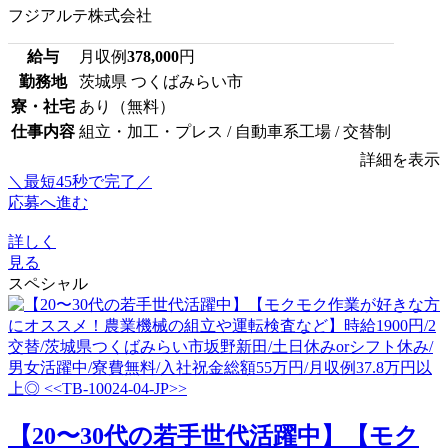
フジアルテ株式会社
給与
月収例
378,000
円
勤務地
茨城県 つくばみらい市
寮・社宅
あり（無料）
仕事内容
組立・加工・プレス / 自動車系工場 / 交替制
詳細を表示
＼最短45秒で完了／
応募へ進む
詳しく
見る
スペシャル
【20〜30代の若手世代活躍中】【モク