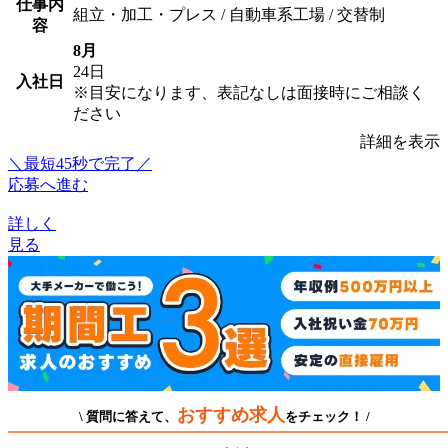
仕事内
組立・加工・プレス / 自動車系工場 / 交替制
容
8月
24日
入社日
※目安になります、表記なしは面接時にご相談く
ださい
詳細を表示
＼最短45秒で完了／
応募へ進む
詳しく
見る
おすすめ求人
\ 質問に答えて、
をチェック！ /