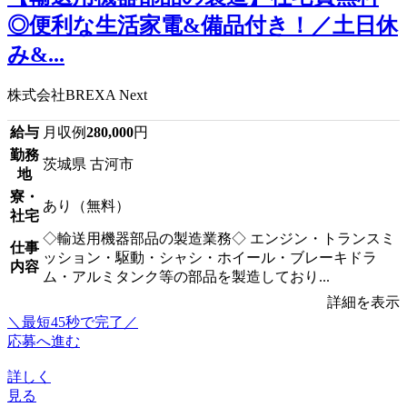
◎便利な生活家電&備品付き！／土日休
み&...
株式会社BREXA Next
給与
月収例
280,000
円
勤務
茨城県 古河市
地
寮・
あり（無料）
社宅
◇輸送用機器部品の製造業務◇ エンジン・トランスミ
仕事
ッション・駆動・シャシ・ホイール・ブレーキドラ
内容
ム・アルミタンク等の部品を製造しており...
詳細を表示
＼最短45秒で完了／
応募へ進む
詳しく
見る