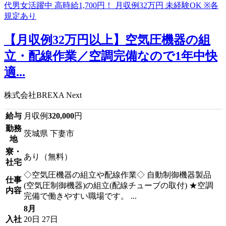
【月収例32万円以上】空気圧機器の組
立・配線作業／空調完備なので1年中快
適...
株式会社BREXA Next
給与
月収例
320,000
円
勤務
茨城県 下妻市
地
寮・
あり（無料）
社宅
◇空気圧機器の組立や配線作業◇ 自動制御機器製品
仕事
(空気圧制御機器)の組立(配線チューブの取付) ★空調
内容
完備で働きやすい職場です。 ...
8月
入社
20日
27日