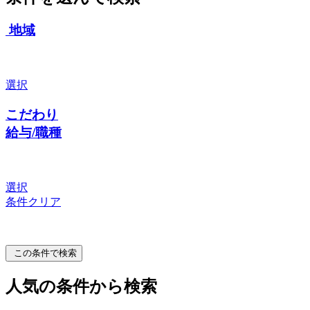
地域
選択
こだわり
給与/職種
選択
条件クリア
この条件で検索
人気の条件から検索