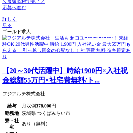
＼最短45秒で完了／
応募へ進む
詳しく
見る
ゴールド求人
【20～30代活躍中】時給1900円×入社祝
金総額55万円×社宅費無料/ト...
フジアルテ株式会社
給与
月収例
378,000
円
勤務地
茨城県 つくばみらい市
寮・社
あり（無料）
宅