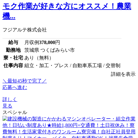
モク作業が好きな方にオススメ！農業
機...
フジアルテ株式会社
給与
月収例
378,000
円
勤務地
茨城県 つくばみらい市
寮・社宅
あり（無料）
仕事内容
組立・加工・プレス / 自動車系工場 / 交替制
詳細を表示
＼最短45秒で完了／
応募へ進む
詳しく
見る
スペシャル