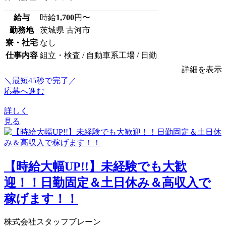
給与
時給
1,700
円〜
勤務地
茨城県 古河市
寮・社宅
なし
仕事内容
組立・検査 / 自動車系工場 / 日勤
詳細を表示
＼最短45秒で完了／
応募へ進む
詳しく
見る
【時給大幅UP!!】未経験でも大歓
迎！！日勤固定＆土日休み＆高収入で
稼げます！！
株式会社スタッフブレーン