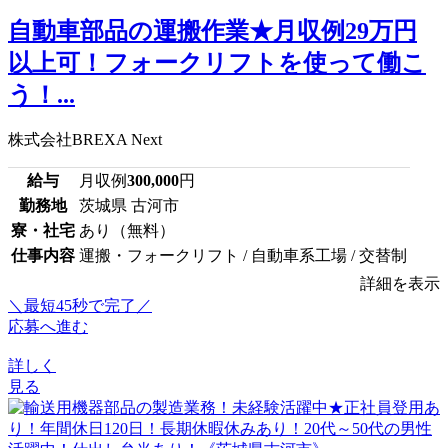
自動車部品の運搬作業★月収例29万円
以上可！フォークリフトを使って働こ
う！...
株式会社BREXA Next
給与
月収例
300,000
円
勤務地
茨城県 古河市
寮・社宅
あり（無料）
仕事内容
運搬・フォークリフト / 自動車系工場 / 交替制
詳細を表示
＼最短45秒で完了／
応募へ進む
詳しく
見る