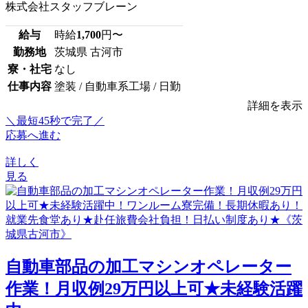
株式会社スタッフブレーン
給与
時給
1,700
円〜
勤務地
茨城県 古河市
寮・社宅
なし
仕事内容
塗装 / 自動車系工場 / 日勤
詳細を表示
＼最短45秒で完了／
応募へ進む
詳しく
見る
自動車部品の加工マシンオペレーター
作業！月収例29万円以上可★未経験活躍