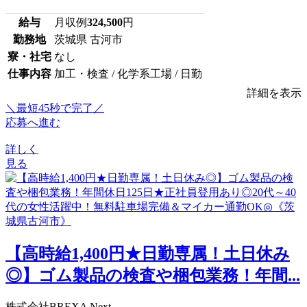
給与
月収例
324,500
円
勤務地
茨城県 古河市
寮・社宅
なし
仕事内容
加工・検査 / 化学系工場 / 日勤
詳細を表示
＼最短45秒で完了／
応募へ進む
詳しく
見る
【高時給1,400円★日勤専属！土日休み
◎】ゴム製品の検査や梱包業務！年間...
株式会社BREXA Next