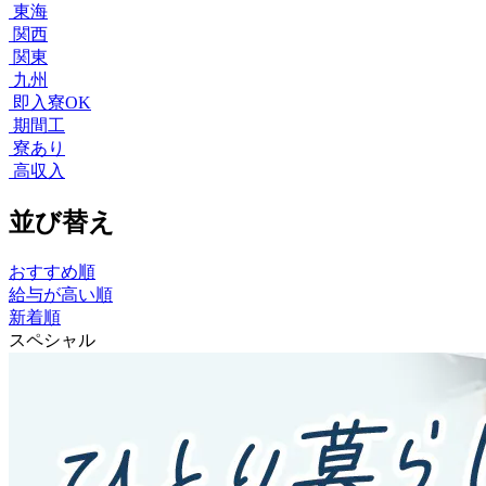
東海
関西
関東
九州
即入寮OK
期間工
寮あり
高収入
並び替え
おすすめ順
給与が高い順
新着順
スペシャル