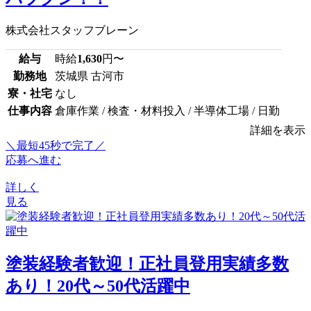
株式会社スタッフブレーン
給与
時給
1,630
円〜
勤務地
茨城県 古河市
寮・社宅
なし
仕事内容
倉庫作業 / 検査・材料投入 / 半導体工場 / 日勤
詳細を表示
＼最短45秒で完了／
応募へ進む
詳しく
見る
塗装経験者歓迎！正社員登用実績多数
あり！20代～50代活躍中