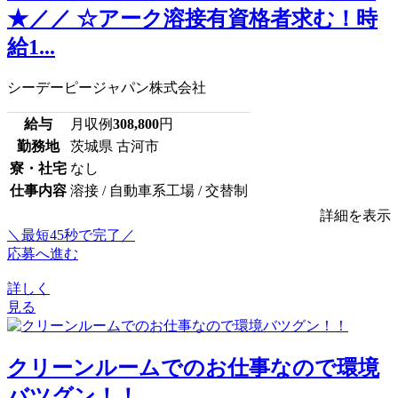
★／／ ☆アーク溶接有資格者求む！時
給1...
シーデーピージャパン株式会社
給与
月収例
308,800
円
勤務地
茨城県 古河市
寮・社宅
なし
仕事内容
溶接 / 自動車系工場 / 交替制
詳細を表示
＼最短45秒で完了／
応募へ進む
詳しく
見る
クリーンルームでのお仕事なので環境
バツグン！！