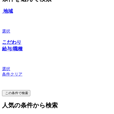
地域
選択
こだわり
給与/職種
選択
条件クリア
この条件で検索
人気の条件から検索