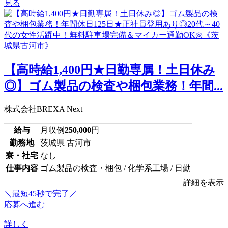
見る
【高時給1,400円★日勤専属！土日休み
◎】ゴム製品の検査や梱包業務！年間...
株式会社BREXA Next
給与
月収例
250,000
円
勤務地
茨城県 古河市
寮・社宅
なし
仕事内容
ゴム製品の検査・梱包 / 化学系工場 / 日勤
詳細を表示
＼最短45秒で完了／
応募へ進む
詳しく