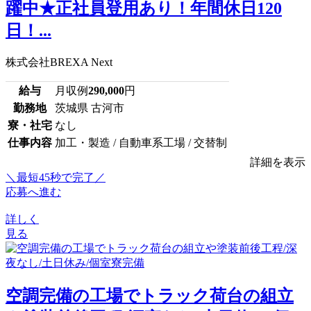
躍中★正社員登用あり！年間休日120
日！...
株式会社BREXA Next
給与
月収例
290,000
円
勤務地
茨城県 古河市
寮・社宅
なし
仕事内容
加工・製造 / 自動車系工場 / 交替制
詳細を表示
＼最短45秒で完了／
応募へ進む
詳しく
見る
空調完備の工場でトラック荷台の組立