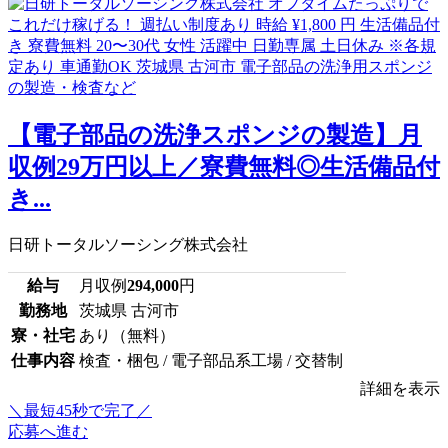
【電子部品の洗浄スポンジの製造】月
収例29万円以上／寮費無料◎生活備品付
き...
日研トータルソーシング株式会社
給与
月収例
294,000
円
勤務地
茨城県 古河市
寮・社宅
あり（無料）
仕事内容
検査・梱包 / 電子部品系工場 / 交替制
詳細を表示
＼最短45秒で完了／
応募へ進む