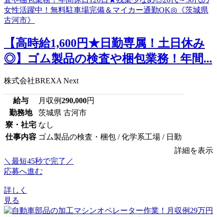
【高時給1,600円★日勤専属！土日休み
◎】ゴム製品の検査や梱包業務！年間...
株式会社BREXA Next
給与
月収例
290,000
円
勤務地
茨城県 古河市
寮・社宅
なし
仕事内容
ゴム製品の検査・梱包 / 化学系工場 / 日勤
詳細を表示
＼最短45秒で完了／
応募へ進む
詳しく
見る