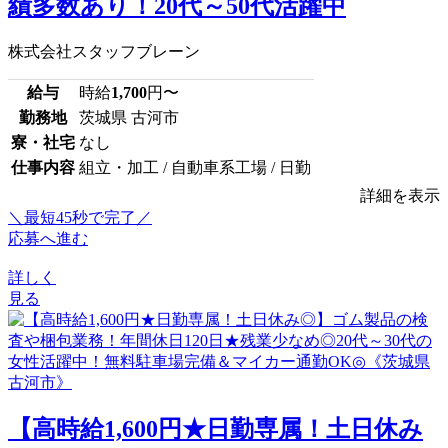
績多数あり！20代～50代活躍中
株式会社スタッフブレーン
給与
時給
1,700
円〜
勤務地
茨城県 古河市
寮・社宅
なし
仕事内容
組立・加工 / 自動車系工場 / 日勤
詳細を表示
＼最短45秒で完了／
応募へ進む
詳しく
見る
【高時給1,600円★日勤専属！土日休み