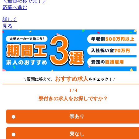
＼最短45秒で完了／
応募へ進む
詳しく
見る
おすすめ求人
\ 質問に答えて、
をチェック！ /
1 / 4
寮付きの求人をお探しですか？
寮あり
寮なし