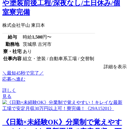
や塗装前後工程/深夜なし/土日休み/個
室寮完備
株式会社平山 東日本
給与
時給
1,500
円〜
勤務地
茨城県 古河市
寮・社宅
あり
仕事内容
組立・塗装 / 自動車系工場 / 交替制
詳細を表示
＼最短45秒で完了／
応募へ進む
詳しく
見る
《日勤×未経験OK》分業制で覚えやす