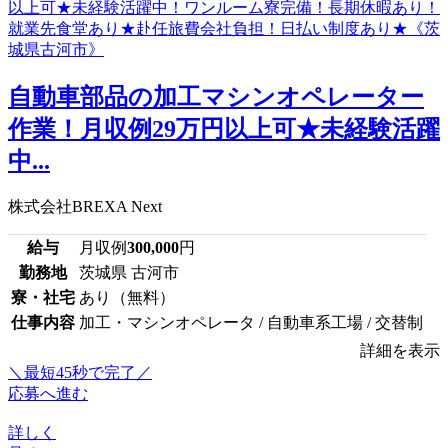
自動車部品の加工マシンオペレーター
作業！月収例29万円以上可★未経験活躍
中...
株式会社BREXA Next
給与
月収例
300,000
円
勤務地
茨城県 古河市
寮・社宅
あり（無料）
仕事内容
加工・マシンオペレータ / 自動車系工場 / 交替制
詳細を表示
＼最短45秒で完了／
応募へ進む
詳しく