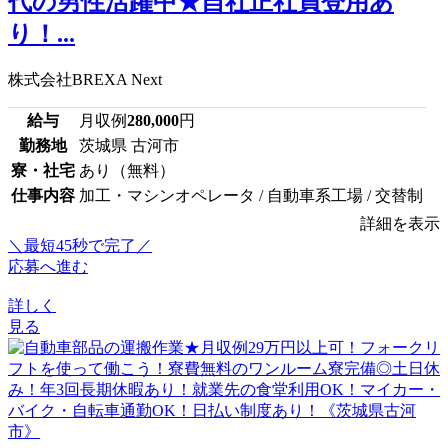
代の男性活躍中★自社正社員登用あ
り！...
株式会社BREXA Next
給与
月収例
280,000
円
勤務地
茨城県 古河市
寮・社宅
あり（無料）
仕事内容
加工・マシンオペレータ / 自動車系工場 / 交替制
詳細を表示
＼最短45秒で完了／
応募へ進む
詳しく
見る