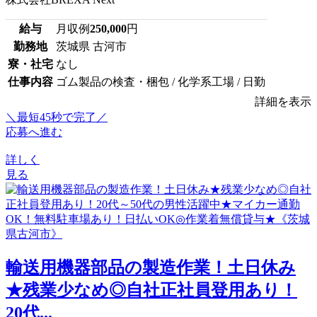
給与
月収例
250,000
円
勤務地
茨城県 古河市
寮・社宅
なし
仕事内容
ゴム製品の検査・梱包 / 化学系工場 / 日勤
詳細を表示
＼最短45秒で完了／
応募へ進む
詳しく
見る
輸送用機器部品の製造作業！土日休み
★残業少なめ◎自社正社員登用あり！
20代...