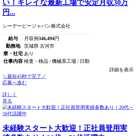
い！キレイな最新工場で安定月収30万
円...
シーデーピージャパン株式会社
給与
月収例
346,494
円
勤務地
茨城県 古河市
寮・社宅
あり
仕事内容
検査・検品 / 機械系工場 / 日勤
詳細を表示
＼最短45秒で完了／
応募へ進む
詳しく
見る
未経験スタート大歓迎！正社員登用実