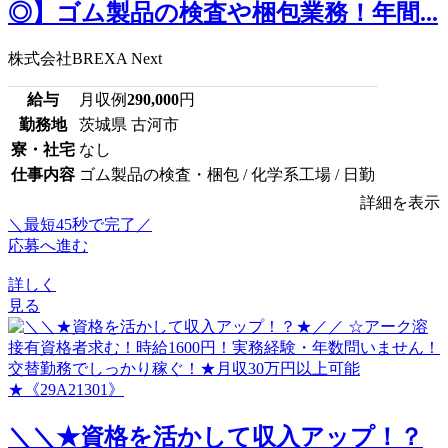
◎】ゴム製品の検査や梱包業務！年間...
株式会社BREXA Next
給与
月収例
290,000
円
勤務地
茨城県 古河市
寮・社宅
なし
仕事内容
ゴム製品の検査・梱包 / 化学系工場 / 日勤
詳細を表示
＼最短45秒で完了／
応募へ進む
詳しく
見る
＼＼★資格を活かして収入アップ！？