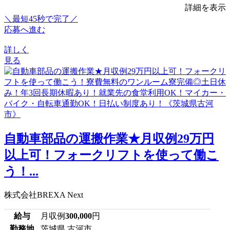
詳細を表示
＼最短45秒で完了／
応募へ進む
詳しく
見る
自動車部品の運搬作業★月収例29万円
以上可！フォークリフトを使って働こ
う！...
株式会社BREXA Next
給与
月収例
300,000
円
勤務地
茨城県 古河市