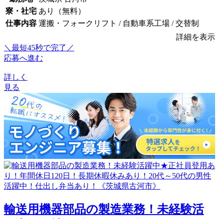
寮・社宅
あり（無料）
仕事内容
運搬・フォークリフト / 自動車系工場 / 交替制
詳細を表示
＼最短45秒で完了／
応募へ進む
詳しく
見る
輸送用機器部品の製造業務！未経験活