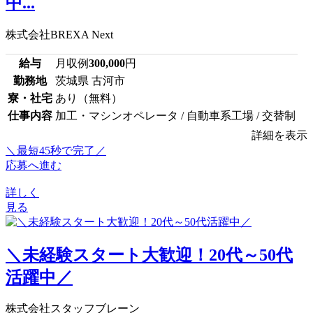
中...
株式会社BREXA Next
給与
月収例
300,000
円
勤務地
茨城県 古河市
寮・社宅
あり（無料）
仕事内容
加工・マシンオペレータ / 自動車系工場 / 交替制
詳細を表示
＼最短45秒で完了／
応募へ進む
詳しく
見る
＼未経験スタート大歓迎！20代～50代
活躍中／
株式会社スタッフブレーン