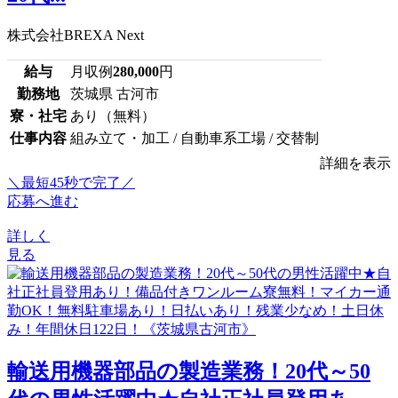
株式会社BREXA Next
給与
月収例
280,000
円
勤務地
茨城県 古河市
寮・社宅
あり（無料）
仕事内容
組み立て・加工 / 自動車系工場 / 交替制
詳細を表示
＼最短45秒で完了／
応募へ進む
詳しく
見る
輸送用機器部品の製造業務！20代～50