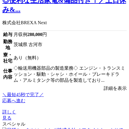
◎便利な生活家電&備品付き！／土日休
み&...
株式会社BREXA Next
給与
月収例
280,000
円
勤務
茨城県 古河市
地
寮・
あり（無料）
社宅
◇輸送用機器部品の製造業務◇ エンジン・トランスミ
仕事
ッション・駆動・シャシ・ホイール・ブレーキドラ
内容
ム・アルミタンク等の部品を製造しており...
詳細を表示
＼最短45秒で完了／
応募へ進む
詳しく
見る
スペシャル