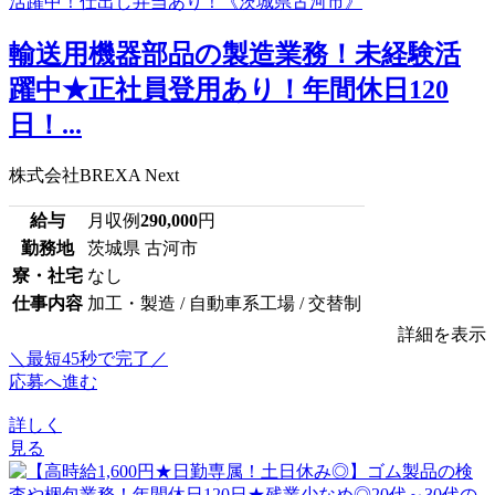
輸送用機器部品の製造業務！未経験活
躍中★正社員登用あり！年間休日120
日！...
株式会社BREXA Next
給与
月収例
290,000
円
勤務地
茨城県 古河市
寮・社宅
なし
仕事内容
加工・製造 / 自動車系工場 / 交替制
詳細を表示
＼最短45秒で完了／
応募へ進む
詳しく
見る