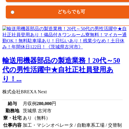
どちらでも可
輸送用機器部品の製造業務！20代～50
代の男性活躍中★自社正社員登用あ
り！...
株式会社BREXA Next
給与
月収例
280,000
円
勤務地
茨城県 古河市
寮・社宅
あり（無料）
仕事内容
加工・マシンオペレータ / 自動車系工場 / 交替制