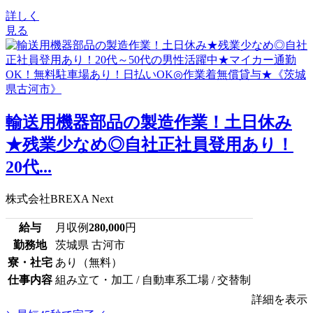
詳しく
見る
輸送用機器部品の製造作業！土日休み
★残業少なめ◎自社正社員登用あり！
20代...
株式会社BREXA Next
給与
月収例
280,000
円
勤務地
茨城県 古河市
寮・社宅
あり（無料）
仕事内容
組み立て・加工 / 自動車系工場 / 交替制
詳細を表示