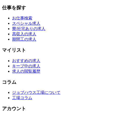
仕事を探す
お仕事検索
スペシャル求人
寮/社宅ありの求人
高収入の求人
期間工の求人
マイリスト
おすすめの求人
キープ中の求人
求人の閲覧履歴
コラム
ジョブハウス工場について
工場コラム
アカウント