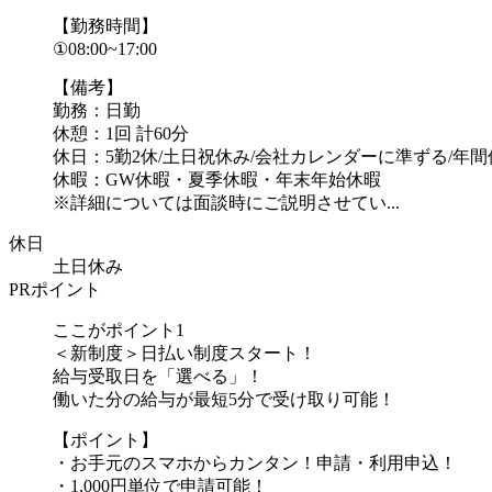
【勤務時間】
①08:00~17:00
【備考】
勤務：日勤
休憩：1回 計60分
休日：5勤2休/土日祝休み/会社カレンダーに準ずる/年間休
休暇：GW休暇・夏季休暇・年末年始休暇
※詳細については面談時にご説明させてい...
休日
土日休み
PRポイント
ここがポイント1
＜新制度＞日払い制度スタート！
給与受取日を「選べる」！
働いた分の給与が最短5分で受け取り可能！
【ポイント】
・お手元のスマホからカンタン！申請・利用申込！
・1,000円単位で申請可能！