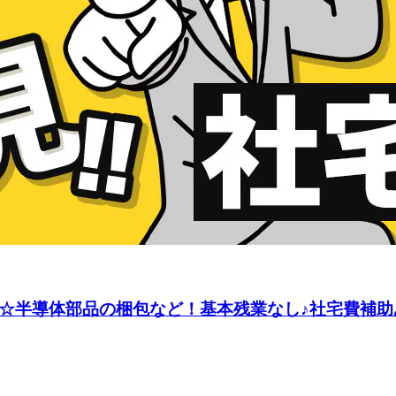
み☆半導体部品の梱包など！基本残業なし♪社宅費補助あ