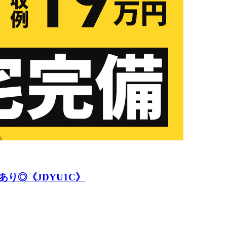
り◎《JDYU1C》