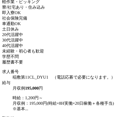
軽作業・ピッキング
寮/社宅あり・住み込み
即入寮OK
社会保険完備
車通勤OK
土日休み
20代活躍中
30代活躍中
40代活躍中
未経験・初心者も歓迎
学歴不問
履歴書不要
求人番号
稲敷第11CL_DYU1 （電話応募で必要になります。）
給与
月収例
195,000
円
時給：1,200円～
月収例：195,000円(時給×8H実働×20日稼働＋各種手当)
※基本...