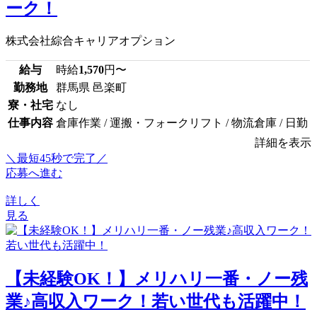
ーク！
株式会社綜合キャリアオプション
給与
時給
1,570
円〜
勤務地
群馬県 邑楽町
寮・社宅
なし
仕事内容
倉庫作業 / 運搬・フォークリフト / 物流倉庫 / 日勤
詳細を表示
＼最短45秒で完了／
応募へ進む
詳しく
見る
【未経験OK！】メリハリ一番・ノー残
業♪高収入ワーク！若い世代も活躍中！