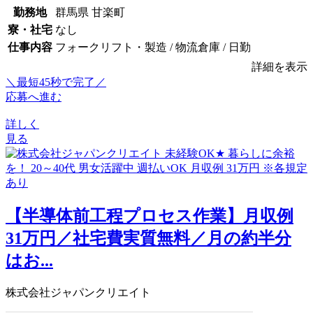
勤務地
群馬県 甘楽町
寮・社宅
なし
仕事内容
フォークリフト・製造 / 物流倉庫 / 日勤
詳細を表示
＼最短45秒で完了／
応募へ進む
詳しく
見る
【半導体前工程プロセス作業】月収例
31万円／社宅費実質無料／月の約半分
はお...
株式会社ジャパンクリエイト