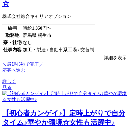
☆
株式会社綜合キャリアオプション
給与
時給
1,350
円〜
勤務地
群馬県 桐生市
寮・社宅
なし
仕事内容
加工・製造 / 自動車系工場 / 交替制
詳細を表示
＼最短45秒で完了／
応募へ進む
詳しく
見る
【初心者カンゲイ♪】定時上がりで自分
タイム♪華やか環境☆女性も活躍中♪