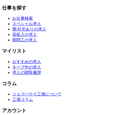
仕事を探す
お仕事検索
スペシャル求人
寮/社宅ありの求人
高収入の求人
期間工の求人
マイリスト
おすすめの求人
キープ中の求人
求人の閲覧履歴
コラム
ジョブハウス工場について
工場コラム
アカウント