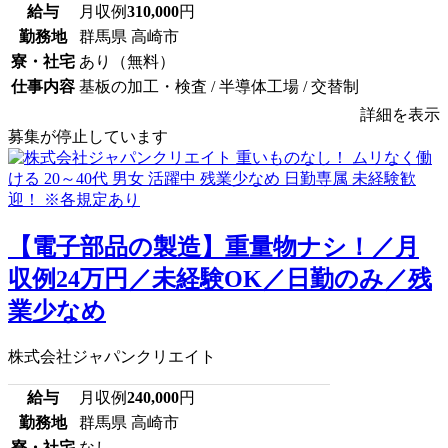
給与
月収例
310,000
円
勤務地
群馬県 高崎市
寮・社宅
あり（無料）
仕事内容
基板の加工・検査 / 半導体工場 / 交替制
詳細を表示
募集が停止しています
【電子部品の製造】重量物ナシ！／月
収例24万円／未経験OK／日勤のみ／残
業少なめ
株式会社ジャパンクリエイト
給与
月収例
240,000
円
勤務地
群馬県 高崎市
寮・社宅
なし