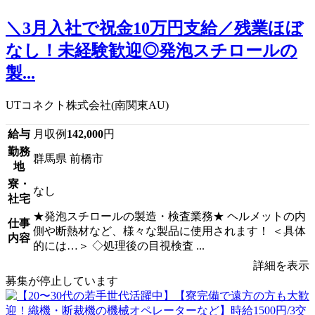
＼3月入社で祝金10万円支給／残業ほぼ
なし！未経験歓迎◎発泡スチロールの
製...
UTコネクト株式会社(南関東AU)
給与
月収例
142,000
円
勤務
群馬県 前橋市
地
寮・
なし
社宅
★発泡スチロールの製造・検査業務★ ヘルメットの内
仕事
側や断熱材など、様々な製品に使用されます！ ＜具体
内容
的には…＞ ◇処理後の目視検査 ...
詳細を表示
募集が停止しています