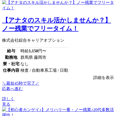
【アナタのスキル活かしませんか？】
ノー残業でフリータイム！
株式会社綜合キャリアオプション
給与
時給
1,150
円〜
勤務地
群馬県 藤岡市
寮・社宅
なし
仕事内容
検査 / 自動車系工場 / 日勤
詳細を表示
＼最短45秒で完了／
応募へ進む
詳しく
見る