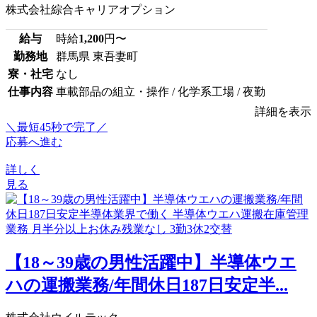
株式会社綜合キャリアオプション
給与
時給
1,200
円〜
勤務地
群馬県 東吾妻町
寮・社宅
なし
仕事内容
車載部品の組立・操作 / 化学系工場 / 夜勤
詳細を表示
＼最短45秒で完了／
応募へ進む
詳しく
見る
【18～39歳の男性活躍中】半導体ウエ
ハの運搬業務/年間休日187日安定半...