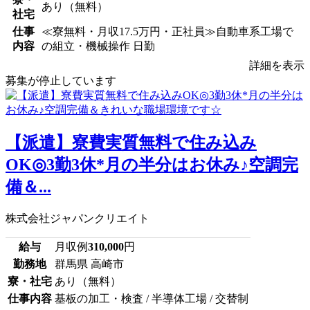
あり（無料）
社宅
仕事
≪寮無料・月収17.5万円・正社員≫自動車系工場で
内容
の組立・機械操作 日勤
詳細を表示
募集が停止しています
【派遣】寮費実質無料で住み込み
OK◎3勤3休*月の半分はお休み♪空調完
備＆...
株式会社ジャパンクリエイト
給与
月収例
310,000
円
勤務地
群馬県 高崎市
寮・社宅
あり（無料）
仕事内容
基板の加工・検査 / 半導体工場 / 交替制