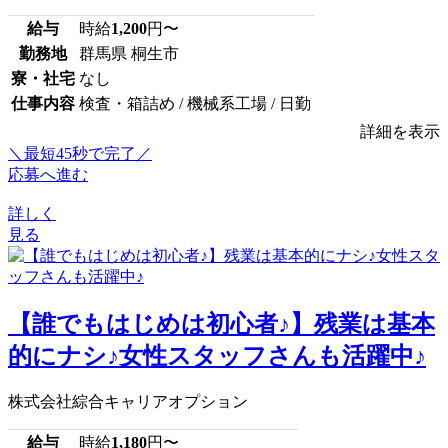
給与
時給
1,200
円〜
勤務地
群馬県 桐生市
寮・社宅
なし
仕事内容
検査・箱詰め / 機械系工場 / 日勤
詳細を表示
＼最短45秒で完了／
応募へ進む
詳しく
見る
【誰でもはじめは初心者♪】残業は基本
的にナシ♪女性スタッフさんも活躍中♪
株式会社綜合キャリアオプション
給与
時給
1,180
円〜