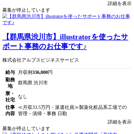
詳細を表示
募集が停止しています
【群馬県渋川市】illustratorを使ったサ
ポート事務のお仕事です♪
株式会社アルプスビジネスサービス
給与
月収例
336,000
円
勤務
群馬県 渋川市
地
寮・
なし
社宅
仕事
≪月収33.5万円・派遣社員≫製薬化粧品系工場での
内容
管理・清掃・事務 日勤
詳細を表示
募集が停止しています