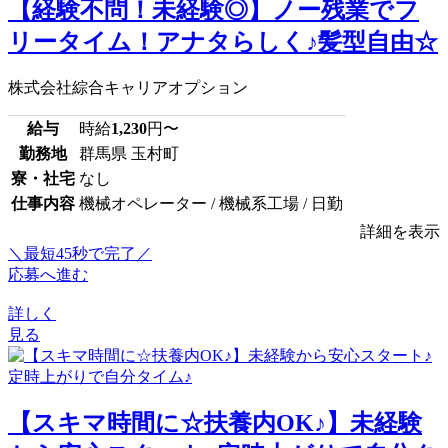
【経験不問！未経験◎】ノー残業でフ
リータイム！アナタらしく♪髪型自由☆
株式会社綜合キャリアオプション
給与
時給
1,230
円〜
勤務地
群馬県 玉村町
寮・社宅
なし
仕事内容
機械オペレーター / 機械系工場 / 日勤
詳細を表示
＼最短45秒で完了／
応募へ進む
詳しく
見る
【スキマ時間に☆扶養内OK♪】未経験