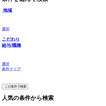
地域
選択
こだわり
給与/職種
選択
条件クリア
この条件で検索
人気の条件から検索