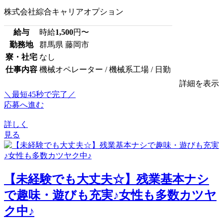
株式会社綜合キャリアオプション
給与
時給
1,500
円〜
勤務地
群馬県 藤岡市
寮・社宅
なし
仕事内容
機械オペレーター / 機械系工場 / 日勤
詳細を表示
＼最短45秒で完了／
応募へ進む
詳しく
見る
【未経験でも大丈夫☆】残業基本ナシ
で趣味・遊びも充実♪女性も多数カツヤ
ク中♪