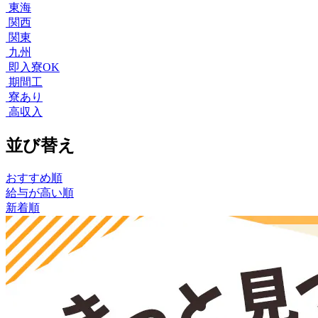
東海
関西
関東
九州
即入寮OK
期間工
寮あり
高収入
並び替え
おすすめ順
給与が高い順
新着順