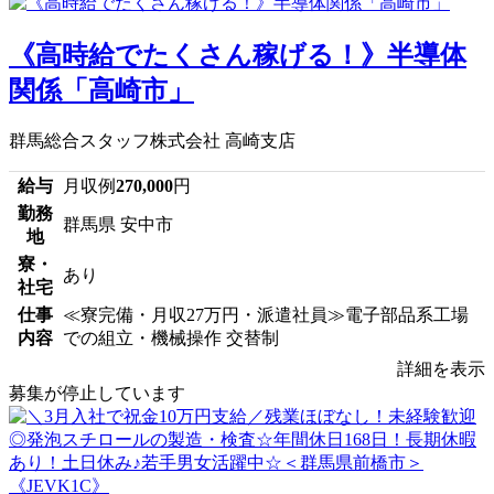
《高時給でたくさん稼げる！》半導体
関係「高崎市」
群馬総合スタッフ株式会社 高崎支店
給与
月収例
270,000
円
勤務
群馬県 安中市
地
寮・
あり
社宅
仕事
≪寮完備・月収27万円・派遣社員≫電子部品系工場
内容
での組立・機械操作 交替制
詳細を表示
募集が停止しています