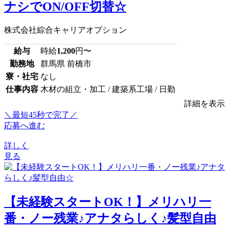
ナシでON/OFF切替☆
株式会社綜合キャリアオプション
給与
時給
1,200
円〜
勤務地
群馬県 前橋市
寮・社宅
なし
仕事内容
木材の組立・加工 / 建築系工場 / 日勤
詳細を表示
＼最短45秒で完了／
応募へ進む
詳しく
見る
【未経験スタートOK！】メリハリ一
番・ノー残業♪アナタらしく♪髪型自由