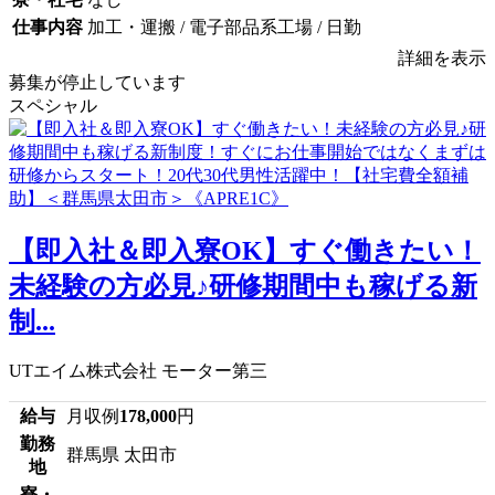
仕事内容
加工・運搬 / 電子部品系工場 / 日勤
詳細を表示
募集が停止しています
スペシャル
【即入社＆即入寮OK】すぐ働きたい！
未経験の方必見♪研修期間中も稼げる新
制...
UTエイム株式会社 モーター第三
給与
月収例
178,000
円
勤務
群馬県 太田市
地
寮・