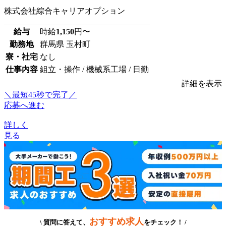
株式会社綜合キャリアオプション
給与
時給
1,150
円〜
勤務地
群馬県 玉村町
寮・社宅
なし
仕事内容
組立・操作 / 機械系工場 / 日勤
詳細を表示
＼最短45秒で完了／
応募へ進む
詳しく
見る
おすすめ求人
\ 質問に答えて、
をチェック！ /