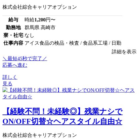
株式会社綜合キャリアオプション
給与
時給
1,200
円〜
勤務地
群馬県 高崎市
寮・社宅
なし
仕事内容
アイス食品の検品・検査 / 食品系工場 / 日勤
詳細を表示
＼最短45秒で完了／
応募へ進む
詳しく
見る
【経験不問！未経験◎】残業ナシで
ON/OFF切替☆ヘアスタイル自由☆
株式会社綜合キャリアオプション