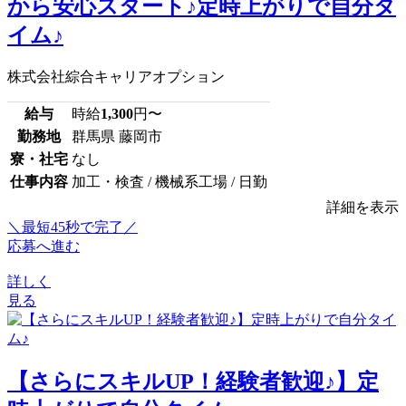
から安心スタート♪定時上がりで自分タ
イム♪
株式会社綜合キャリアオプション
給与
時給
1,300
円〜
勤務地
群馬県 藤岡市
寮・社宅
なし
仕事内容
加工・検査 / 機械系工場 / 日勤
詳細を表示
＼最短45秒で完了／
応募へ進む
詳しく
見る
【さらにスキルUP！経験者歓迎♪】定