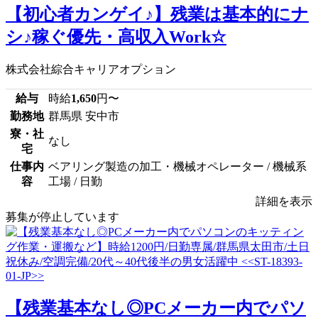
【初心者カンゲイ♪】残業は基本的にナ
シ♪稼ぐ優先・高収入Work☆
株式会社綜合キャリアオプション
給与
時給
1,650
円〜
勤務地
群馬県 安中市
寮・社
なし
宅
仕事内
ベアリング製造の加工・機械オペレーター / 機械系
容
工場 / 日勤
詳細を表示
募集が停止しています
【残業基本なし◎PCメーカー内でパソ