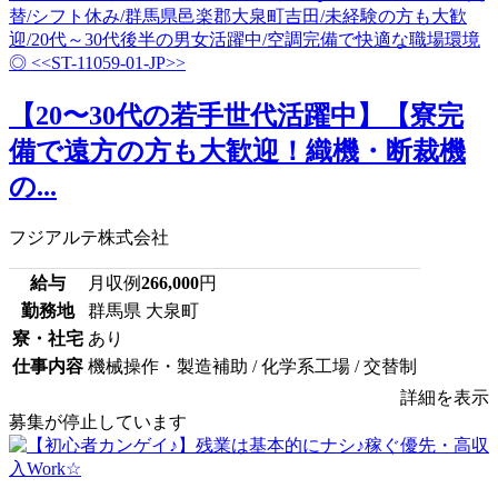
【20〜30代の若手世代活躍中】【寮完
備で遠方の方も大歓迎！織機・断裁機
の...
フジアルテ株式会社
給与
月収例
266,000
円
勤務地
群馬県 大泉町
寮・社宅
あり
仕事内容
機械操作・製造補助 / 化学系工場 / 交替制
詳細を表示
募集が停止しています