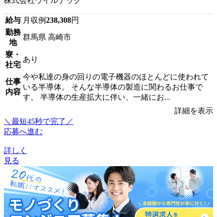
株式会社ウイルテック
給与
月収例
238,308
円
勤務
群馬県 高崎市
地
寮・
あり
社宅
今や私達の身の回りの電子機器のほとんどに使われて
仕事
いる半導体。 そんな半導体の製造に関わるお仕事で
内容
す。 半導体の生産拡大に伴い、一緒にお...
詳細を表示
＼最短45秒で完了／
応募へ進む
詳しく
見る