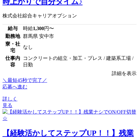
時上がりで自分タイム♪
株式会社綜合キャリアオプション
給与
時給
1,300
円〜
勤務地
群馬県 安中市
寮・社
なし
宅
仕事内
コンクリートの組立・加工・プレス / 建築系工場 /
容
日勤
詳細を表示
＼最短45秒で完了／
応募へ進む
詳しく
見る
【経験活かしてステップUP！！】残業