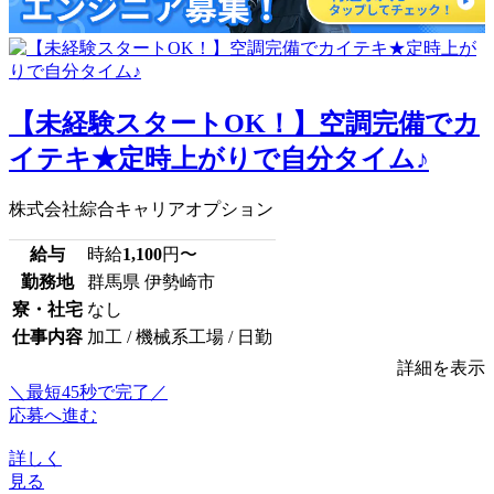
【未経験スタートOK！】空調完備でカ
イテキ★定時上がりで自分タイム♪
株式会社綜合キャリアオプション
給与
時給
1,100
円〜
勤務地
群馬県 伊勢崎市
寮・社宅
なし
仕事内容
加工 / 機械系工場 / 日勤
詳細を表示
＼最短45秒で完了／
応募へ進む
詳しく
見る