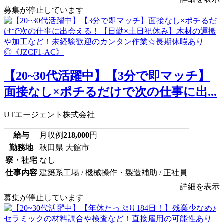
募集が停止しています
【20~30代活躍中】【3分で即マッチ】
面接なし×ポチるだけで次の仕事に出...
UTエージェント株式会社
給与
月収例
218,000
円
勤務地
秋田県 大館市
寮・社宅
なし
仕事内容
建築系工場 / 機械操作・製造補助 / 正社員
詳細を表示
募集が停止しています