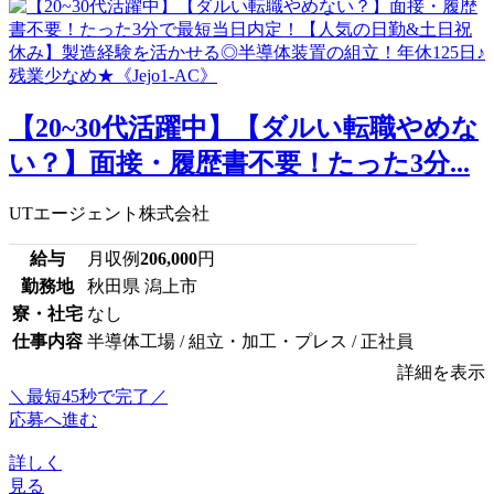
【20~30代活躍中】【ダルい転職やめな
い？】面接・履歴書不要！たった3分...
UTエージェント株式会社
給与
月収例
206,000
円
勤務地
秋田県 潟上市
寮・社宅
なし
仕事内容
半導体工場 / 組立・加工・プレス / 正社員
詳細を表示
＼最短45秒で完了／
応募へ進む
詳しく
見る