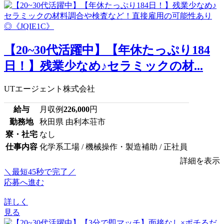
【20~30代活躍中】【年休たっぷり184
日！】残業少なめ♪セラミックの材...
UTエージェント株式会社
給与
月収例
226,000
円
勤務地
秋田県 由利本荘市
寮・社宅
なし
仕事内容
化学系工場 / 機械操作・製造補助 / 正社員
詳細を表示
＼最短45秒で完了／
応募へ進む
詳しく
見る