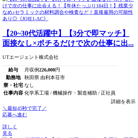
【20~30代活躍中】【3分で即マッチ】
面接なし×ポチるだけで次の仕事に出...
UTエージェント株式会社
給与
月収例
226,000
円
勤務地
秋田県 由利本荘市
寮・社宅
なし
仕事内容
化学系工場 / 機械操作・製造補助 / 正社員
詳細を表示
＼最短45秒で完了／
応募へ進む
詳しく
見る