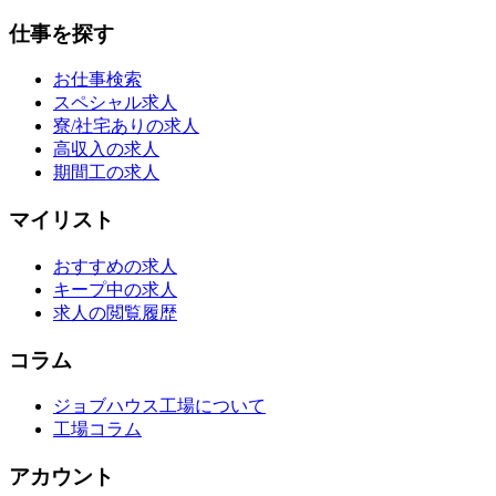
仕事を探す
お仕事検索
スペシャル求人
寮/社宅ありの求人
高収入の求人
期間工の求人
マイリスト
おすすめの求人
キープ中の求人
求人の閲覧履歴
コラム
ジョブハウス工場について
工場コラム
アカウント