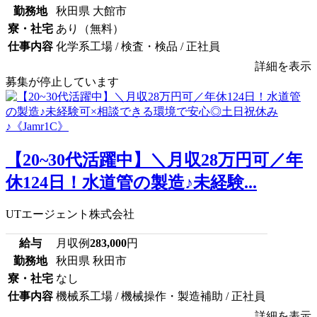
勤務地
秋田県 大館市
寮・社宅
あり（無料）
仕事内容
化学系工場 / 検査・検品 / 正社員
詳細を表示
募集が停止しています
【20~30代活躍中】＼月収28万円可／年
休124日！水道管の製造♪未経験...
UTエージェント株式会社
給与
月収例
283,000
円
勤務地
秋田県 秋田市
寮・社宅
なし
仕事内容
機械系工場 / 機械操作・製造補助 / 正社員
詳細を表示