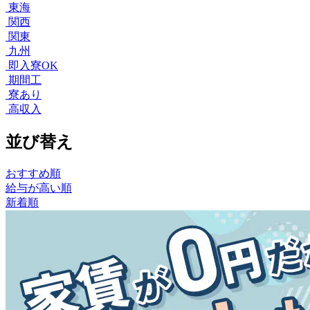
東海
関西
関東
九州
即入寮OK
期間工
寮あり
高収入
並び替え
おすすめ順
給与が高い順
新着順