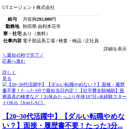
UTエージェント株式会社
給与
月収例
292,000
円
勤務地
秋田県 由利本荘市
寮・社宅
あり（無料）
仕事内容
電子部品系工場 / 検査・検品 / 正社員
詳細を表示
＼最短45秒で完了／
応募へ進む
詳しく
見る
【20~30代活躍中】【ダルい転職やめな
い？】面接・履歴書不要！たった3分...