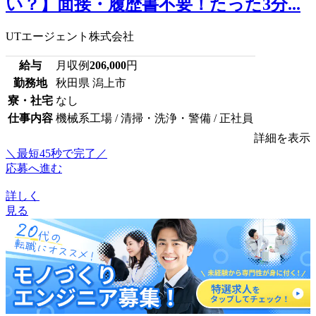
い？】面接・履歴書不要！たった3分...
UTエージェント株式会社
給与
月収例
206,000
円
勤務地
秋田県 潟上市
寮・社宅
なし
仕事内容
機械系工場 / 清掃・洗浄・警備 / 正社員
詳細を表示
＼最短45秒で完了／
応募へ進む
詳しく
見る