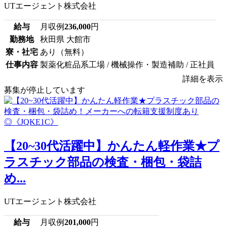
UTエージェント株式会社
給与
月収例
236,000
円
勤務地
秋田県 大館市
寮・社宅
あり（無料）
仕事内容
製薬化粧品系工場 / 機械操作・製造補助 / 正社員
詳細を表示
募集が停止しています
【20~30代活躍中】かんたん軽作業★プ
ラスチック部品の検査・梱包・袋詰
め...
UTエージェント株式会社
給与
月収例
201,000
円