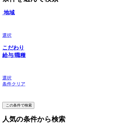
地域
選択
こだわり
給与/職種
選択
条件クリア
この条件で検索
人気の条件から検索