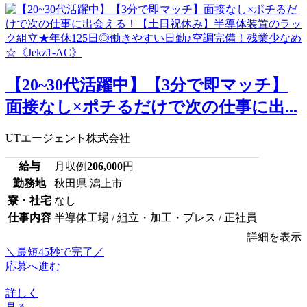
【20~30代活躍中】【3分で即マッチ】
面接なし×ポチるだけで次の仕事に出...
UTエージェント株式会社
給与
月収例
206,000
円
勤務地
秋田県 潟上市
寮・社宅
なし
仕事内容
半導体工場 / 組立・加工・プレス / 正社員
詳細を表示
＼最短45秒で完了／
応募へ進む
詳しく