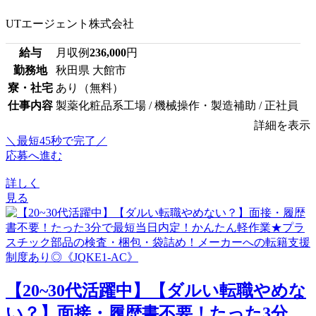
UTエージェント株式会社
給与
月収例
236,000
円
勤務地
秋田県 大館市
寮・社宅
あり（無料）
仕事内容
製薬化粧品系工場 / 機械操作・製造補助 / 正社員
詳細を表示
＼最短45秒で完了／
応募へ進む
詳しく
見る
【20~30代活躍中】【ダルい転職やめな
い？】面接・履歴書不要！たった3分...