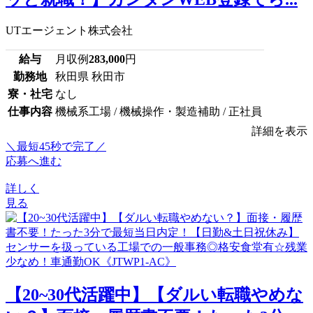
UTエージェント株式会社
給与
月収例
283,000
円
勤務地
秋田県 秋田市
寮・社宅
なし
仕事内容
機械系工場 / 機械操作・製造補助 / 正社員
詳細を表示
＼最短45秒で完了／
応募へ進む
詳しく
見る
【20~30代活躍中】【ダルい転職やめな