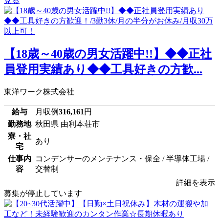
見る
【18歳～40歳の男女活躍中!!】◆◆正社
員登用実績あり◆◆工具好きの方歓...
東洋ワーク株式会社
給与
月収例
316,161
円
勤務地
秋田県 由利本荘市
寮・社
あり
宅
仕事内
コンデンサーのメンテナンス・保全 / 半導体工場 /
容
交替制
詳細を表示
募集が停止しています