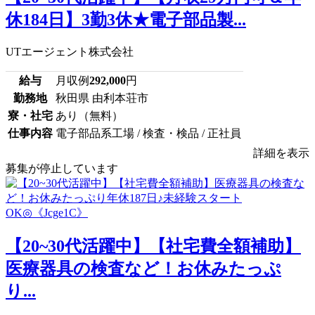
休184日】3勤3休★電子部品製...
UTエージェント株式会社
給与
月収例
292,000
円
勤務地
秋田県 由利本荘市
寮・社宅
あり（無料）
仕事内容
電子部品系工場 / 検査・検品 / 正社員
詳細を表示
募集が停止しています
【20~30代活躍中】【社宅費全額補助】
医療器具の検査など！お休みたっぷ
り...