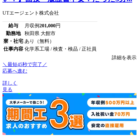
UTエージェント株式会社
給与
月収例
201,000
円
勤務地
秋田県 大館市
寮・社宅
あり（無料）
仕事内容
化学系工場 / 検査・検品 / 正社員
詳細を表示
＼最短45秒で完了／
応募へ進む
詳しく
見る