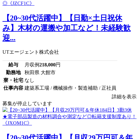
【20~30代活躍中】【日勤×土日祝休
み】木材の運搬や加工など！未経験歓
迎...
UTエージェント株式会社
給与
月収例
218,000
円
勤務地
秋田県 大館市
寮・社宅
なし
仕事内容
建築系工場 / 機械操作・製造補助 / 正社員
詳細を表示
募集が停止しています
【20~30代活躍中】【月収29万円可＆年