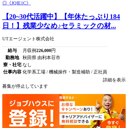
【20~30代活躍中】【年休たっぷり184
日！】残業少なめ♪セラミックの材...
UTエージェント株式会社
給与
月収例
226,000
円
勤務地
秋田県 由利本荘市
寮・社宅
なし
仕事内容
化学系工場 / 機械操作・製造補助 / 正社員
詳細を表示
募集が停止しています