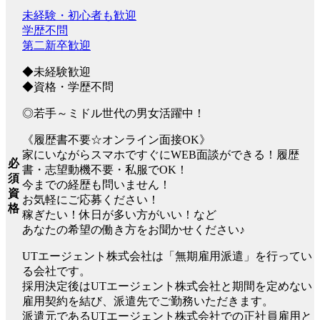
未経験・初心者も歓迎
学歴不問
第二新卒歓迎
◆未経験歓迎
◆資格・学歴不問
◎若手～ミドル世代の男女活躍中！
《履歴書不要☆オンライン面接OK》
家にいながらスマホですぐにWEB面談ができる！履歴
必
書・志望動機不要・私服でOK！
須
今までの経歴も問いません！
資
お気軽にご応募ください！
格
稼ぎたい！休日が多い方がいい！など
あなたの希望の働き方をお聞かせください♪
UTエージェント株式会社は「無期雇用派遣」を行ってい
る会社です。
採用決定後はUTエージェント株式会社と期間を定めない
雇用契約を結び、派遣先でご勤務いただきます。
派遣元であるUTエージェント株式会社での正社員雇用と