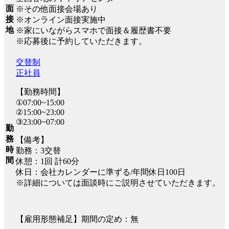
面
※その他面接会場あり
接
※オンライン面接実施中
地
※家にいながらスマホで面接＆履歴書不要
※応募後に予約していただきます。
交替制
正社員
【勤務時間】
①07:00~15:00
②15:00~23:00
③23:00~07:00
勤
務
【備考】
時
勤務：3交替
間
休憩：1回 計60分
休日：会社カレンダーに準ずる/年間休日100日
※詳細については面談時にご説明させていただきます。
【雇用形態補足】期間の定め：無