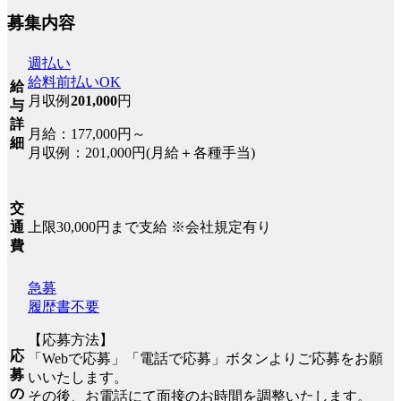
募集内容
週払い
給料前払いOK
給
月収例
201,000
円
与
詳
月給：177,000円～
細
月収例：201,000円(月給＋各種手当)
交
上限30,000円まで支給 ※会社規定有り
通
費
急募
履歴書不要
【応募方法】
応
「Webで応募」「電話で応募」ボタンよりご応募をお願
募
いいたします。
の
その後、お電話にて面接のお時間を調整いたします。