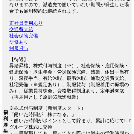
なりますので、派遣先で働いていない期間が発生した場
合でも雇用契約は継続されます。
正社員登用あり
交通費支給
社会保険完備
研修あり
制服貸与
【待遇】
昇給昇格、株式付与制度（※）、社会保険・雇用保険・
健康保険・厚生年金・労災保険完備、残業、休出手当有
り、深夜手当、有給休暇、慶弔休暇、通勤交通費支給、
社宅完備（※規定あり）、制服貸与（制服着用の職場の
み）、従業員持株会、資格取得制度あり、定年満60歳
（再雇用として原則65歳迄就業）
※株式付与制度（新制度スタート）
福
「働いた時間が、株になる。」
利
・働いた時間がポイントとして貯まり、累計に応じてUT
厚
グループ株式に交換
生
・一度退職しても、戻ってきた際には過去の労働時間か