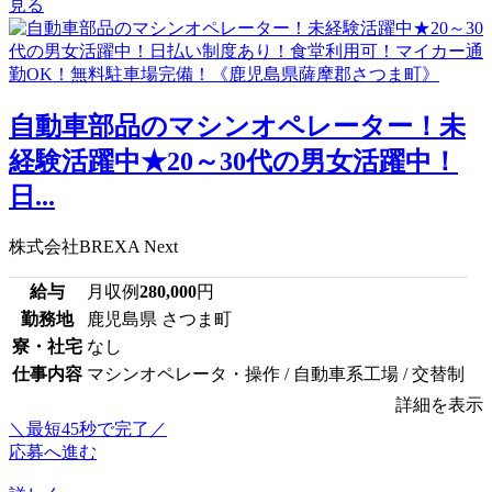
見る
自動車部品のマシンオペレーター！未
経験活躍中★20～30代の男女活躍中！
日...
株式会社BREXA Next
給与
月収例
280,000
円
勤務地
鹿児島県 さつま町
寮・社宅
なし
仕事内容
マシンオペレータ・操作 / 自動車系工場 / 交替制
詳細を表示
＼最短45秒で完了／
応募へ進む