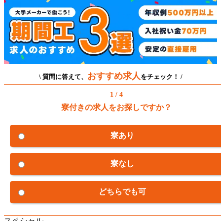
おすすめ求人
\ 質問に答えて、
をチェック！ /
1 / 4
寮付きの求人をお探しですか？
寮あり
寮なし
どちらでも可
スペシャル