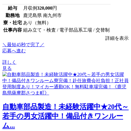
給与
月収例
320,000
円
勤務地
鹿児島県 南九州市
寮・社宅
あり（無料）
仕事内容
組み立て・検査 / 電子部品系工場 / 交替制
詳細を表示
＼最短45秒で完了／
応募へ進む
詳しく
見る
自動車部品製造！未経験活躍中★20代～
若手の男女活躍中！備品付きワンルー
ム...