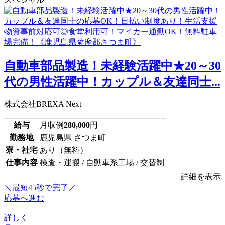
自動車部品製造！未経験活躍中★20～30
代の男性活躍中！カップル＆友達同士...
株式会社BREXA Next
給与
月収例
280,000
円
勤務地
鹿児島県 さつま町
寮・社宅
あり（無料）
仕事内容
検査・運搬 / 自動車系工場 / 交替制
詳細を表示
＼最短45秒で完了／
応募へ進む
詳しく