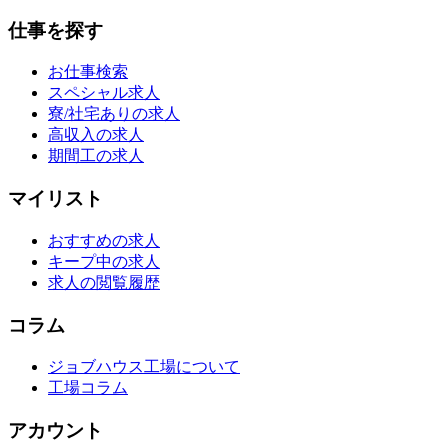
仕事を探す
お仕事検索
スペシャル求人
寮/社宅ありの求人
高収入の求人
期間工の求人
マイリスト
おすすめの求人
キープ中の求人
求人の閲覧履歴
コラム
ジョブハウス工場について
工場コラム
アカウント