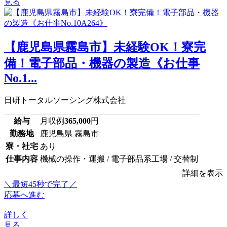
見る
【鹿児島県霧島市】未経験OK！寮完
備！電子部品・機器の製造《お仕事
No.1...
日研トータルソーシング株式会社
給与
月収例
365,000
円
勤務地
鹿児島県 霧島市
寮・社宅
あり
仕事内容
機械の操作・運搬 / 電子部品系工場 / 交替制
詳細を表示
＼最短45秒で完了／
応募へ進む
詳しく
見る