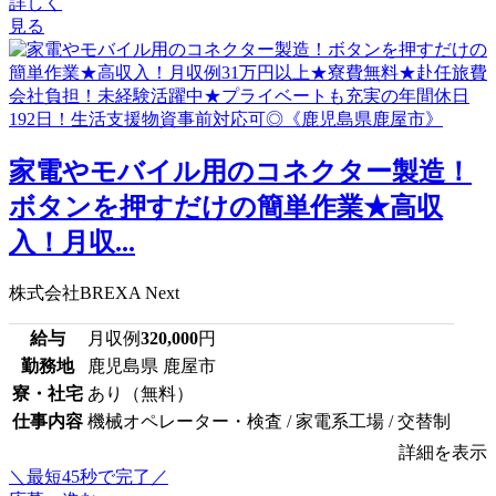
詳しく
見る
家電やモバイル用のコネクター製造！
ボタンを押すだけの簡単作業★高収
入！月収...
株式会社BREXA Next
給与
月収例
320,000
円
勤務地
鹿児島県 鹿屋市
寮・社宅
あり（無料）
仕事内容
機械オペレーター・検査 / 家電系工場 / 交替制
詳細を表示
＼最短45秒で完了／