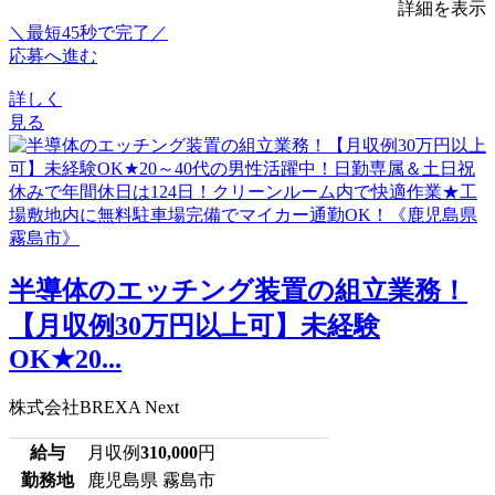
詳細を表示
＼最短45秒で完了／
応募へ進む
詳しく
見る
半導体のエッチング装置の組立業務！
【月収例30万円以上可】未経験
OK★20...
株式会社BREXA Next
給与
月収例
310,000
円
勤務地
鹿児島県 霧島市