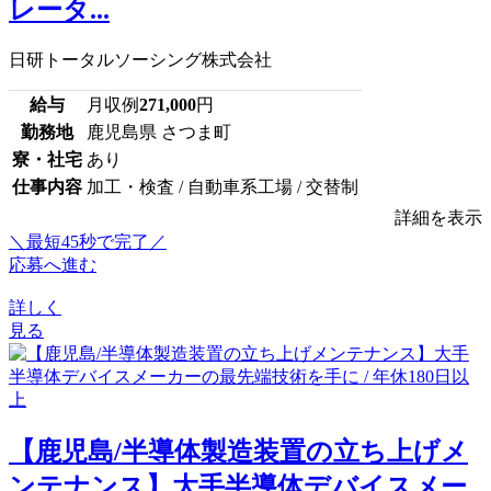
レータ...
日研トータルソーシング株式会社
給与
月収例
271,000
円
勤務地
鹿児島県 さつま町
寮・社宅
あり
仕事内容
加工・検査 / 自動車系工場 / 交替制
詳細を表示
＼最短45秒で完了／
応募へ進む
詳しく
見る
【鹿児島/半導体製造装置の立ち上げメ
ンテナンス】大手半導体デバイスメー