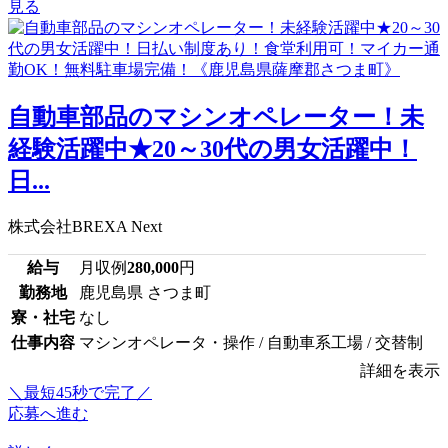
見る
自動車部品のマシンオペレーター！未
経験活躍中★20～30代の男女活躍中！
日...
株式会社BREXA Next
給与
月収例
280,000
円
勤務地
鹿児島県 さつま町
寮・社宅
なし
仕事内容
マシンオペレータ・操作 / 自動車系工場 / 交替制
詳細を表示
＼最短45秒で完了／
応募へ進む