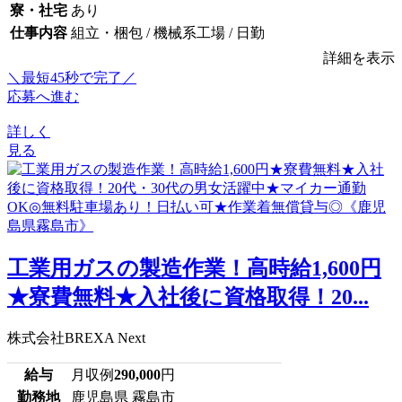
寮・社宅
あり
仕事内容
組立・梱包 / 機械系工場 / 日勤
詳細を表示
＼最短45秒で完了／
応募へ進む
詳しく
見る
工業用ガスの製造作業！高時給1,600円
★寮費無料★入社後に資格取得！20...
株式会社BREXA Next
給与
月収例
290,000
円
勤務地
鹿児島県 霧島市