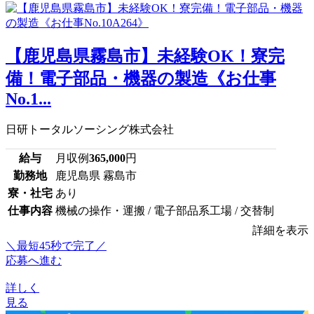
【鹿児島県霧島市】未経験OK！寮完
備！電子部品・機器の製造《お仕事
No.1...
日研トータルソーシング株式会社
給与
月収例
365,000
円
勤務地
鹿児島県 霧島市
寮・社宅
あり
仕事内容
機械の操作・運搬 / 電子部品系工場 / 交替制
詳細を表示
＼最短45秒で完了／
応募へ進む
詳しく
見る