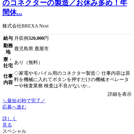
のコネクターの製造／お休み多め！年
間休...
株式会社BREXA Next
給与
月収例
320,000
円
勤務
鹿児島県 鹿屋市
地
寮・
あり（無料）
社宅
◇家電やモバイル用のコネクター製造◇ 仕事内容は原
仕事
料を機械に入れてボタンを押すだけの機械オペレータ
内容
ーや検査業務 検査は不良がないか...
詳細を表示
＼最短45秒で完了／
応募へ進む
詳しく
見る
スペシャル