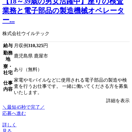
【18～39歳の男女活躍中】座りの検査
業務と電子部品の製造機械オペレータ
ー...
株式会社ウイルテック
給与
月収例
310,325
円
勤務
鹿児島県 鹿屋市
地
寮・
あり（無料）
社宅
家電やモバイルなどに使用される電子部品の製造や検
仕事
査を行うお仕事です。 一緒に働いてくださる方を募集
内容
いたします。
詳細を表示
＼最短45秒で完了／
応募へ進む
詳しく
見る