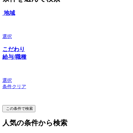
地域
選択
こだわり
給与/職種
選択
条件クリア
この条件で検索
人気の条件から検索