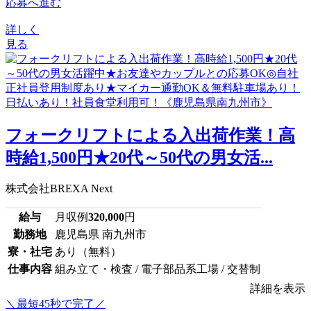
応募へ進む
詳しく
見る
フォークリフトによる入出荷作業！高
時給1,500円★20代～50代の男女活...
株式会社BREXA Next
給与
月収例
320,000
円
勤務地
鹿児島県 南九州市
寮・社宅
あり（無料）
仕事内容
組み立て・検査 / 電子部品系工場 / 交替制
詳細を表示
＼最短45秒で完了／