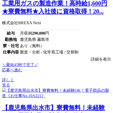
工業用ガスの製造作業！高時給1,600円
★寮費無料★入社後に資格取得！20...
株式会社BREXA Next
給与
月収例
290,000
円
勤務地
鹿児島県 霧島市
寮・社宅
あり（無料）
仕事内容
製造・分析 / 化学系工場 / 交替制
詳細を表示
＼最短45秒で完了／
応募へ進む
詳しく
見る
【鹿児島県出水市】寮費無料！未経験