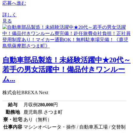
応募へ進む
詳しく
見る
自動車部品製造！未経験活躍中★20代～
若手の男女活躍中！備品付きワンルー
ム...
株式会社BREXA Next
給与
月収例
280,000
円
勤務地
鹿児島県 さつま町
寮・社宅
あり（無料）
仕事内容
マシンオペレータ・操作 / 自動車系工場 / 交替制