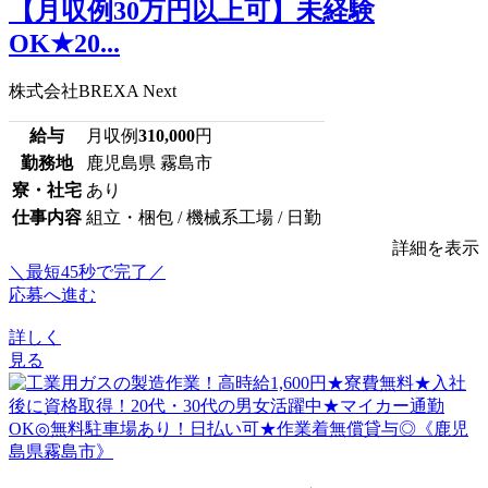
【月収例30万円以上可】未経験
OK★20...
株式会社BREXA Next
給与
月収例
310,000
円
勤務地
鹿児島県 霧島市
寮・社宅
あり
仕事内容
組立・梱包 / 機械系工場 / 日勤
詳細を表示
＼最短45秒で完了／
応募へ進む
詳しく
見る