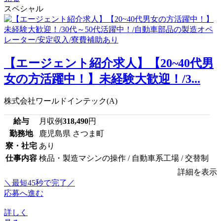
スペシャル
【エージェント紹介求人】【20~40代男
女の方活躍中！】未経験大歓迎！/3...
株式会社ワールドインテック(A)
給与
月収例
318,490
円
勤務地
鹿児島県 さつま町
寮・社宅
あり
仕事内容
検品・製造マシンの操作 / 自動車系工場 / 交替制
詳細を表示
＼最短45秒で完了／
応募へ進む
詳しく