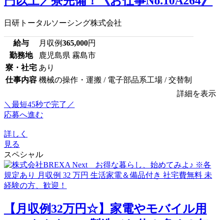
円以上／寮完備！《お仕事No.10A264》
日研トータルソーシング株式会社
給与
月収例
365,000
円
勤務地
鹿児島県 霧島市
寮・社宅
あり
仕事内容
機械の操作・運搬 / 電子部品系工場 / 交替制
詳細を表示
＼最短45秒で完了／
応募へ進む
詳しく
見る
スペシャル
【月収例32万円☆】家電やモバイル用