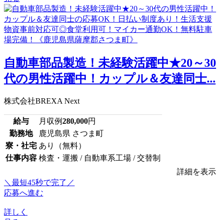
自動車部品製造！未経験活躍中★20～30
代の男性活躍中！カップル＆友達同士...
株式会社BREXA Next
給与
月収例
280,000
円
勤務地
鹿児島県 さつま町
寮・社宅
あり（無料）
仕事内容
検査・運搬 / 自動車系工場 / 交替制
詳細を表示
＼最短45秒で完了／
応募へ進む
詳しく