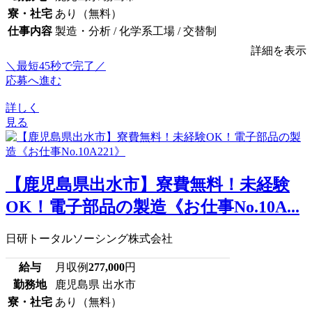
寮・社宅
あり（無料）
仕事内容
製造・分析 / 化学系工場 / 交替制
詳細を表示
＼最短45秒で完了／
応募へ進む
詳しく
見る
【鹿児島県出水市】寮費無料！未経験
OK！電子部品の製造《お仕事No.10A...
日研トータルソーシング株式会社
給与
月収例
277,000
円
勤務地
鹿児島県 出水市
寮・社宅
あり（無料）