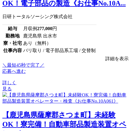
OK！電子部品の製造《お仕事No.10A...
日研トータルソーシング株式会社
給与
月収例
277,000
円
勤務地
鹿児島県 出水市
寮・社宅
あり（無料）
仕事内容
バリ取り / 電子部品系工場 / 交替制
詳細を表示
＼最短45秒で完了／
応募へ進む
詳しく
見る
【鹿児島県薩摩郡さつま町】未経験
OK！寮完備！自動車部品製造装置オペ