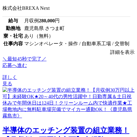
株式会社BREXA Next
給与
月収例
280,000
円
勤務地
鹿児島県 さつま町
寮・社宅
あり（無料）
仕事内容
マシンオペレータ・操作 / 自動車系工場 / 交替制
詳細を表示
＼最短45秒で完了／
応募へ進む
詳しく
見る
半導体のエッチング装置の組立業務！