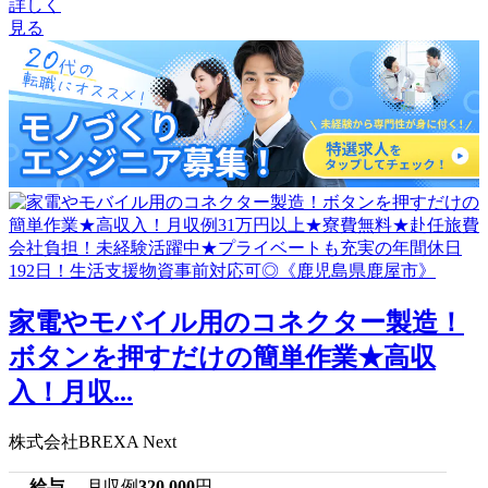
詳しく
見る
家電やモバイル用のコネクター製造！
ボタンを押すだけの簡単作業★高収
入！月収...
株式会社BREXA Next
給与
月収例
320,000
円