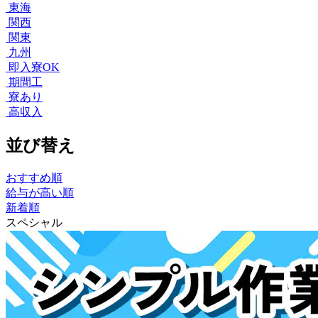
東海
関西
関東
九州
即入寮OK
期間工
寮あり
高収入
並び替え
おすすめ順
給与が高い順
新着順
スペシャル