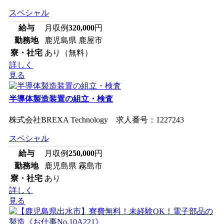
スペシャル
給与
月収例
320,000
円
勤務地
鹿児島県 鹿屋市
寮・社宅
あり（無料）
詳しく
見る
半導体製造装置の組立・検査
株式会社BREXA Technology 求人番号：1227243
スペシャル
給与
月収例
250,000
円
勤務地
鹿児島県 霧島市
寮・社宅
あり
詳しく
見る