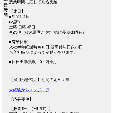
残業時間に応じて別途支給
務
時
【休日】
間
■年間121日
(内訳)
土曜 日曜 祝日
その他（GW,夏季,年末年始に長期休暇有）
■有給休暇
入社半年経過時点10日 最高付与日数20日
※入社時期によって変動があります。
■休日出勤頻度：0～2回/月
【雇用形態補足】期間の定め：無
未経験からエンジニア
【応募要件】
【必要条件（MUST）】