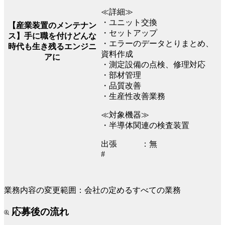
≪詳細≫
・ユニット交換
【産業装置のメンテナン
・セットアップ
ス】手に職を付けどんな
・エラーのデータとりまとめ、
時代も生き残るエンジニ
資料作成
アに
・測定設備の点検、修理対応
・部材管理
・品質改善
・生産性改善業務
≪対象機器≫
・半導体関連の検査装置
出張 ：無
#
業務内容の変更範囲：会社の定めるすべての業務
応募後の流れ