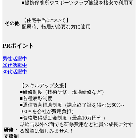
■提携保養所やスポーツクラブ施設を格安で利用可
【住宅手当について】
その他
配属時、転居が必要な方に適用
PRポイント
男性活躍中
20代活躍中
30代活躍中
【スキルアップ支援】
■研修制度（技術研修、現場研修など）
■各種表彰制度
■通信教育補助制度（講座終了証を得れば60%～
100％を会社が費用負担）
■資格取得奨励金制度（最高10万円/件）
◎給与以外の面でも研修費用など社員の成長に対す
研修・
る投資は惜しみません！
支援制