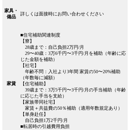
家具・
詳しくは面接時にお問い合わせください
備品
■住宅補助関連制度
【寮】
28歳まで：自己負担2万円/月
29〜40歳：3万6千円〜3千円/月を補助（年齢に応
じた金額を補助）
【社宅】
年齢不問：入社より3年間 家賃の50〜20%補助
（年数毎に減額）
家賃
【住宅補助】
39歳まで：3万5千円〜3千円/月の手当補助（年齢
に応じた手当を支給）
【家族帯同社宅】
家賃＋共益費の50％補助（適用年数規定あり）
【単身赴任】
自己負担1万2千円/月
■転居時の引越費用負担