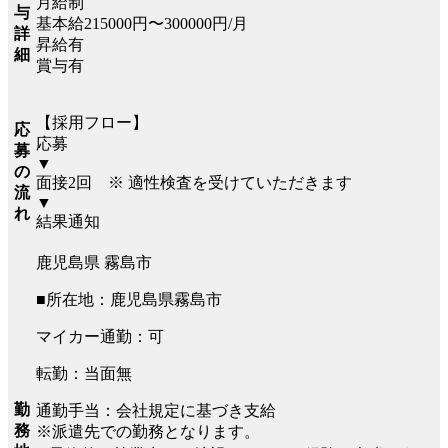
月給制
与
基本給215000円〜300000円/月
詳
昇給有
細
賞与有
【採用フロー】
応
応募
募
▼
の
面接2回 ※ 適性検査を受けていただきます
流
▼
れ
結果通知
鹿児島県 霧島市
■所在地：鹿児島県霧島市
マイカー通勤：可
転勤：当面無
勤
通勤手当：会社規定に基づき支給
務
※派遣先での勤務となります。