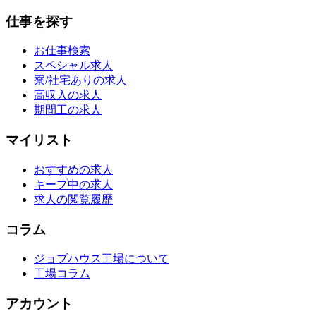
仕事を探す
お仕事検索
スペシャル求人
寮/社宅ありの求人
高収入の求人
期間工の求人
マイリスト
おすすめの求人
キープ中の求人
求人の閲覧履歴
コラム
ジョブハウス工場について
工場コラム
アカウント