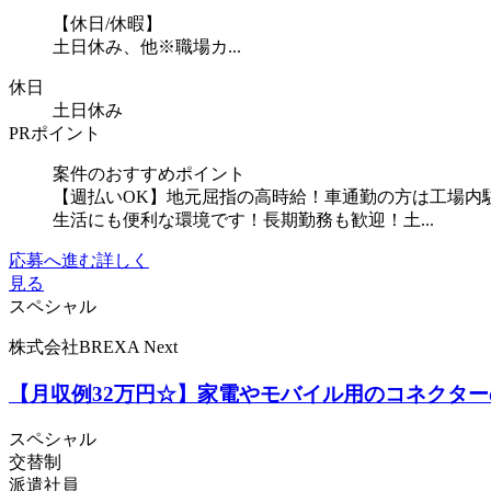
【休日/休暇】
土日休み、他※職場カ...
休日
土日休み
PRポイント
案件のおすすめポイント
【週払いOK】地元屈指の高時給！車通勤の方は工場内
生活にも便利な環境です！長期勤務も歓迎！土...
応募へ進む
詳しく
見る
スペシャル
株式会社BREXA Next
【月収例32万円☆】家電やモバイル用のコネクター
スペシャル
交替制
派遣社員