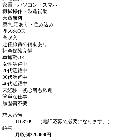
家電・パソコン・スマホ
機械操作・製造補助
寮費無料
寮/社宅あり・住み込み
即入寮OK
高収入
赴任旅費の補助あり
社会保険完備
車通勤OK
女性活躍中
20代活躍中
30代活躍中
40代活躍中
未経験・初心者も歓迎
簡単な仕事
履歴書不要
求人番号
1168509 （電話応募で必要になります。）
給与
月収例
320,000
円