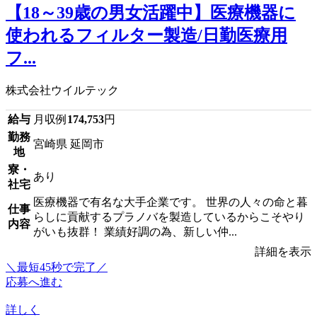
【18～39歳の男女活躍中】医療機器に
使われるフィルター製造/日勤医療用
フ...
株式会社ウイルテック
給与
月収例
174,753
円
勤務
宮崎県 延岡市
地
寮・
あり
社宅
医療機器で有名な大手企業です。 世界の人々の命と暮
仕事
らしに貢献するプラノバを製造しているからこそやり
内容
がいも抜群！ 業績好調の為、新しい仲...
詳細を表示
＼最短45秒で完了／
応募へ進む
詳しく