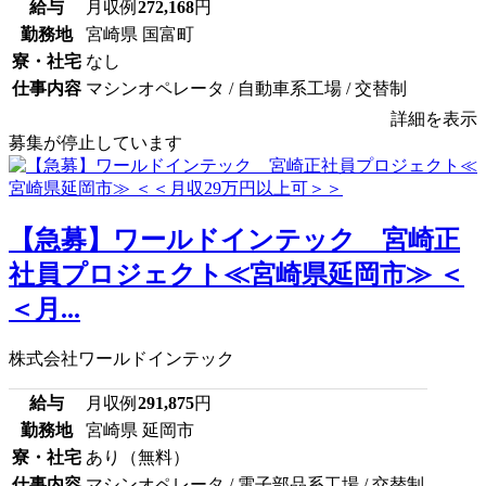
給与
月収例
272,168
円
勤務地
宮崎県 国富町
寮・社宅
なし
仕事内容
マシンオペレータ / 自動車系工場 / 交替制
詳細を表示
募集が停止しています
【急募】ワールドインテック 宮崎正
社員プロジェクト≪宮崎県延岡市≫ ＜
＜月...
株式会社ワールドインテック
給与
月収例
291,875
円
勤務地
宮崎県 延岡市
寮・社宅
あり（無料）
仕事内容
マシンオペレータ / 電子部品系工場 / 交替制