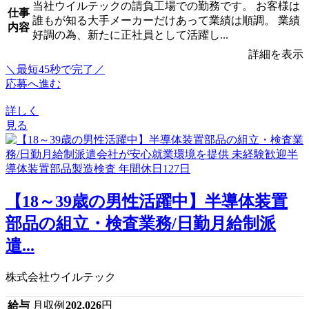
当社ウイルテックの請負工場での勤務です。 お客様は
仕事
誰もが知る大手メーカーだけあって業績は順調。 業績
内容
好調の為、新たに正社員として活躍し...
詳細を表示
＼最短45秒で完了／
応募へ進む
詳しく
見る
【18～39歳の男性活躍中】半導体装置
部品の組立・検査業務/日勤月給制派
遣...
株式会社ウイルテック
給与
月収例
202,026
円