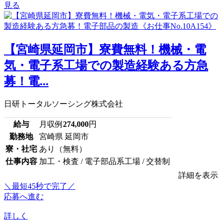
見る
【宮崎県延岡市】寮費無料！機械・電
気・電子系工場での製造経験ある方急
募！電...
日研トータルソーシング株式会社
給与
月収例
274,000
円
勤務地
宮崎県 延岡市
寮・社宅
あり（無料）
仕事内容
加工・検査 / 電子部品系工場 / 交替制
詳細を表示
＼最短45秒で完了／
応募へ進む
詳しく