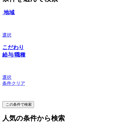
地域
選択
こだわり
給与/職種
選択
条件クリア
この条件で検索
人気の条件から検索