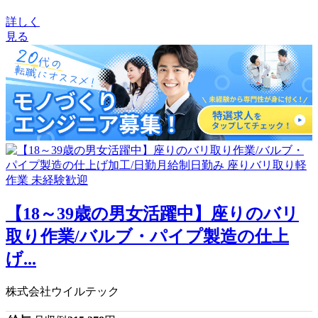
詳しく
見る
【18～39歳の男女活躍中】座りのバリ
取り作業/バルブ・パイプ製造の仕上
げ...
株式会社ウイルテック