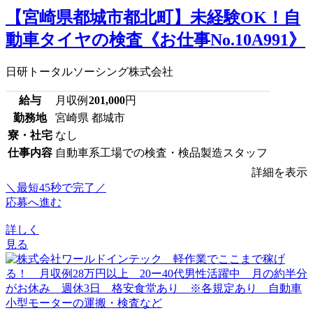
【宮崎県都城市都北町】未経験OK！自
動車タイヤの検査《お仕事No.10A991》
日研トータルソーシング株式会社
給与
月収例
201,000
円
勤務地
宮崎県 都城市
寮・社宅
なし
仕事内容
自動車系工場での検査・検品製造スタッフ
詳細を表示
＼最短45秒で完了／
応募へ進む
詳しく
見る