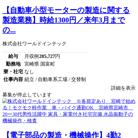
【自動車小型モーターの製造に関する
製造業務】時給1300円／来年3月まで
の...
株式会社ワールドインテック
給与
月収例
285,727
円
勤務地
宮崎県 国富町
寮・社宅
なし
仕事内容
組立 / 自動車系工場 / 交替制
詳細を表示
募集が停止しています
【電子部品の製造・機械操作】4勤2