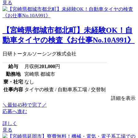
見る
【宮崎県都城市都北町】未経験OK！自
動車タイヤの検査《お仕事No.10A991》
日研トータルソーシング株式会社
給与
月収例
201,000
円
勤務地
宮崎県 都城市
寮・社宅
なし
仕事内容
タイヤの検査 / 自動車系工場 / 交替制
詳細を表示
＼最短45秒で完了／
応募へ進む
詳しく
見る