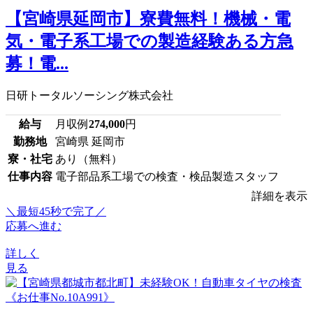
【宮崎県延岡市】寮費無料！機械・電
気・電子系工場での製造経験ある方急
募！電...
日研トータルソーシング株式会社
給与
月収例
274,000
円
勤務地
宮崎県 延岡市
寮・社宅
あり（無料）
仕事内容
電子部品系工場での検査・検品製造スタッフ
詳細を表示
＼最短45秒で完了／
応募へ進む
詳しく
見る