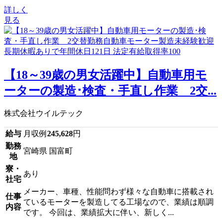
詳しく
見る
【18～39歳の男女活躍中】自動車用モ
ーターの製造･検査・手直し作業 2交...
株式会社ウイルテック
給与
月収例
245,628
円
勤務
宮崎県 国富町
地
寮・
あり
社宅
メーカー、車種、性能問わず様々な自動車に搭載され
仕事
ているモーターを製造してる工場なので、業績は順調
内容
です。 今回は、業績拡大に伴い、新しく...