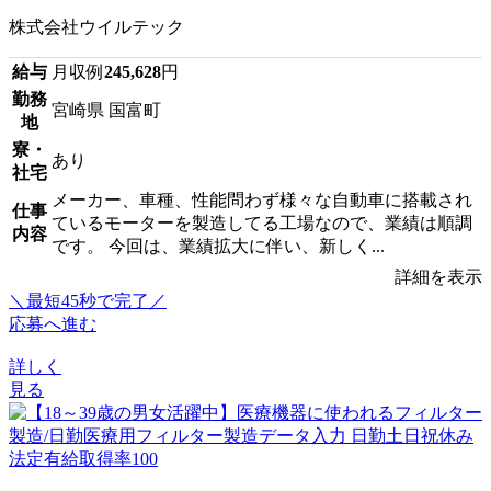
株式会社ウイルテック
給与
月収例
245,628
円
勤務
宮崎県 国富町
地
寮・
あり
社宅
メーカー、車種、性能問わず様々な自動車に搭載され
仕事
ているモーターを製造してる工場なので、業績は順調
内容
です。 今回は、業績拡大に伴い、新しく...
詳細を表示
＼最短45秒で完了／
応募へ進む
詳しく
見る