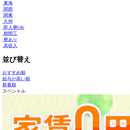
東海
関西
関東
九州
即入寮OK
期間工
寮あり
高収入
並び替え
おすすめ順
給与が高い順
新着順
スペシャル