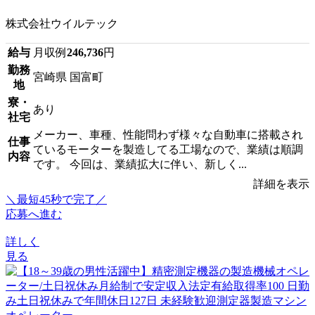
株式会社ウイルテック
給与
月収例
246,736
円
勤務
宮崎県 国富町
地
寮・
あり
社宅
メーカー、車種、性能問わず様々な自動車に搭載され
仕事
ているモーターを製造してる工場なので、業績は順調
内容
です。 今回は、業績拡大に伴い、新しく...
詳細を表示
＼最短45秒で完了／
応募へ進む
詳しく
見る