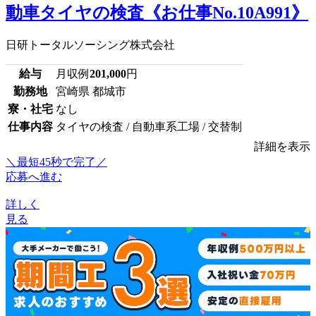
動車タイヤの検査《お仕事No.10A991》
日研トータルソーシング株式会社
給与
月収例
201,000
円
勤務地
宮崎県 都城市
寮・社宅
なし
仕事内容
タイヤの検査 / 自動車系工場 / 交替制
詳細を表示
＼最短45秒で完了／
応募へ進む
詳しく
見る