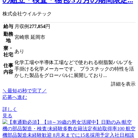
株式会社ウイルテック
給与
月収例
277,854
円
勤務
宮崎県 延岡市
地
寮・
あり
社宅
化学工場や半導体工場などで使われる樹脂製バルブを
仕事
手掛ける化学メーカーです。 プラスチックの特性を活
内容
かした製品をグローバルに展開しており...
詳細を表示
＼最短45秒で完了／
応募へ進む
詳しく
見る