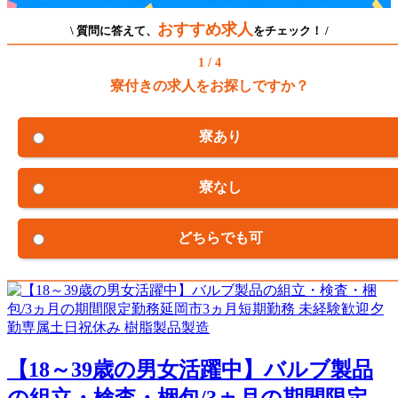
おすすめ求人
\ 質問に答えて、
をチェック！ /
1 / 4
寮付きの求人をお探しですか？
寮あり
寮なし
どちらでも可
【18～39歳の男女活躍中】バルブ製品
の組立・検査・梱包/3ヵ月の期間限定...