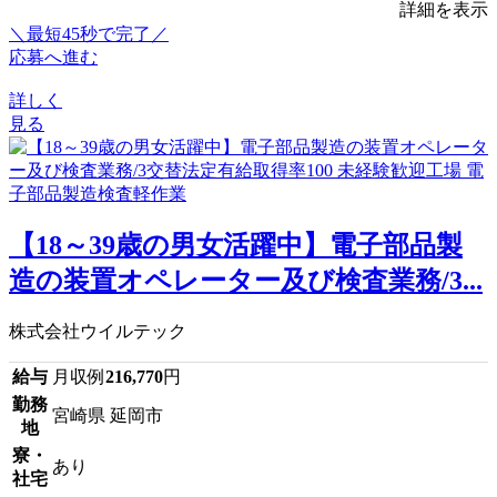
詳細を表示
＼最短45秒で完了／
応募へ進む
詳しく
見る
【18～39歳の男女活躍中】電子部品製
造の装置オペレーター及び検査業務/3...
株式会社ウイルテック
給与
月収例
216,770
円
勤務
宮崎県 延岡市
地
寮・
あり
社宅