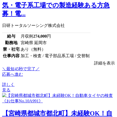
気・電子系工場での製造経験ある方急
募！電...
日研トータルソーシング株式会社
給与
月収例
274,000
円
勤務地
宮崎県 延岡市
寮・社宅
あり（無料）
仕事内容
加工・検査 / 電子部品系工場 / 交替制
詳細を表示
＼最短45秒で完了／
応募へ進む
詳しく
見る
【宮崎県都城市都北町】未経験OK！自