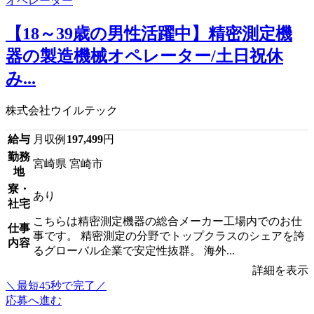
【18～39歳の男性活躍中】精密測定機
器の製造機械オペレーター/土日祝休
み...
株式会社ウイルテック
給与
月収例
197,499
円
勤務
宮崎県 宮崎市
地
寮・
あり
社宅
こちらは精密測定機器の総合メーカー工場内でのお仕
仕事
事です。 精密測定の分野でトップクラスのシェアを誇
内容
るグローバル企業で安定性抜群。 海外...
詳細を表示
＼最短45秒で完了／
応募へ進む