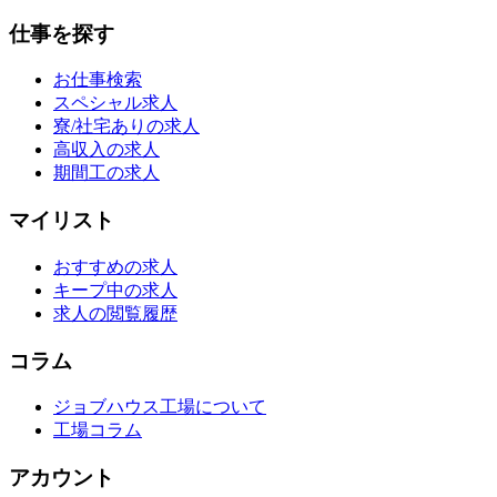
仕事を探す
お仕事検索
スペシャル求人
寮/社宅ありの求人
高収入の求人
期間工の求人
マイリスト
おすすめの求人
キープ中の求人
求人の閲覧履歴
コラム
ジョブハウス工場について
工場コラム
アカウント