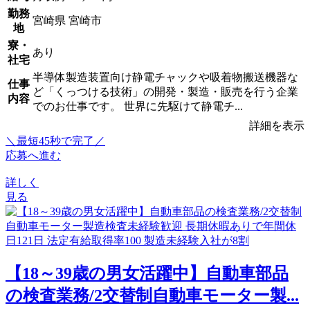
勤務
宮崎県 宮崎市
地
寮・
あり
社宅
半導体製造装置向け静電チャックや吸着物搬送機器な
仕事
ど「くっつける技術」の開発・製造・販売を行う企業
内容
でのお仕事です。 世界に先駆けて静電チ...
詳細を表示
＼最短45秒で完了／
応募へ進む
詳しく
見る
【18～39歳の男女活躍中】自動車部品
の検査業務/2交替制自動車モーター製...