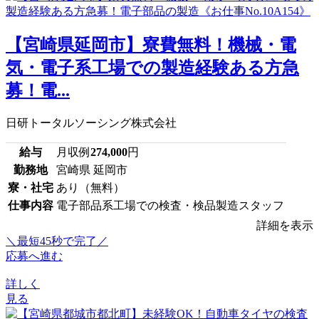
【宮崎県延岡市】寮費無料！機械・電
気・電子系工場での製造経験ある方急
募！電...
日研トータルソーシング株式会社
給与
月収例
274,000
円
勤務地
宮崎県 延岡市
寮・社宅
あり（無料）
仕事内容
電子部品系工場での検査・検品製造スタッフ
詳細を表示
＼最短45秒で完了／
応募へ進む
詳しく
見る