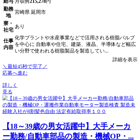
給与
月収例
215,278
円
勤務
宮崎県 延岡市
地
寮・
あり
社宅
化学プラントや水産事業などで活用される樹脂バルブ
仕事
を中心に 自動車や住宅、建築、液晶、半導体など幅広
内容
い分野で使われる樹脂製品を製造してい...
詳細を表示
＼最短45秒で完了／
応募へ進む
詳しく
見る
【18～39歳の男女活躍中】大手メーカ
ー勤務/自動車部品の製造・機械OP・...