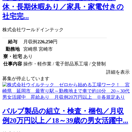
休・長期休暇あり／家具・家電付きの
社宅完...
株式会社ワールドインテック
給与
月収例
226,250
円
勤務地
宮崎県 宮崎市
寮・社宅
あり
仕事内容
操作・軽作業 / 電子部品系工場 / 交替制
詳細を表示
募集が停止しています
バルブ製品の組立・検査・梱包／月収
例20万円以上／18～39歳の男女活躍中...