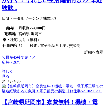
が浮く！うれしい生活備品付き♪／未経
験歓...
日研トータルソーシング株式会社
給与
月収例
274,000
円
勤務地
宮崎県 延岡市
寮・社宅
あり（無料）
仕事内容
加工・検査 / 電子部品系工場 / 交替制
詳細を表示
＼最短45秒で完了／
応募へ進む
詳しく
見る
スペシャル
【宮崎県延岡市】寮費無料！機械・電