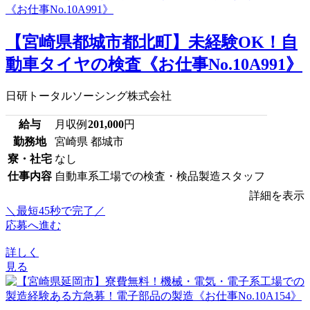
【宮崎県都城市都北町】未経験OK！自
動車タイヤの検査《お仕事No.10A991》
日研トータルソーシング株式会社
給与
月収例
201,000
円
勤務地
宮崎県 都城市
寮・社宅
なし
仕事内容
自動車系工場での検査・検品製造スタッフ
詳細を表示
＼最短45秒で完了／
応募へ進む
詳しく
見る