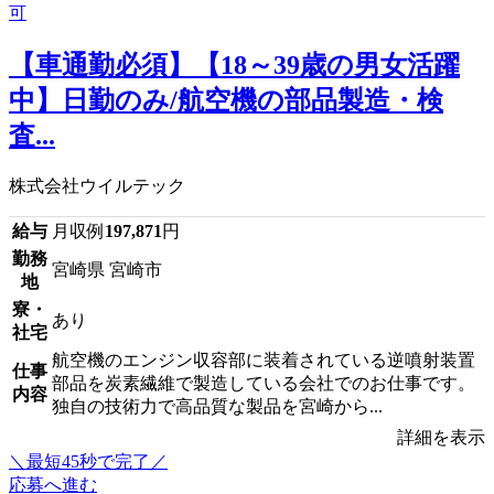
【車通勤必須】【18～39歳の男女活躍
中】日勤のみ/航空機の部品製造・検
査...
株式会社ウイルテック
給与
月収例
197,871
円
勤務
宮崎県 宮崎市
地
寮・
あり
社宅
航空機のエンジン収容部に装着されている逆噴射装置
仕事
部品を炭素繊維で製造している会社でのお仕事です。
内容
独自の技術力で高品質な製品を宮崎から...
詳細を表示
＼最短45秒で完了／
応募へ進む