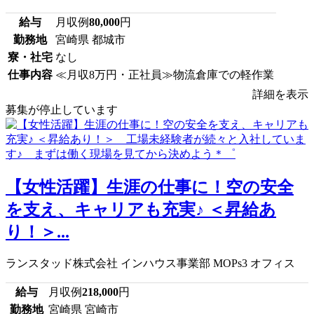
給与
月収例
80,000
円
勤務地
宮崎県 都城市
寮・社宅
なし
仕事内容
≪月収8万円・正社員≫物流倉庫での軽作業
詳細を表示
募集が停止しています
【女性活躍】生涯の仕事に！空の安全
を支え、キャリアも充実♪ ＜昇給あ
り！＞...
ランスタッド株式会社 インハウス事業部 MOPs3 オフィス
給与
月収例
218,000
円
勤務地
宮崎県 宮崎市