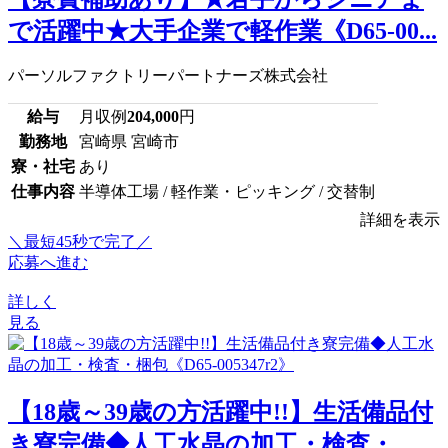
で活躍中★大手企業で軽作業《D65-00...
パーソルファクトリーパートナーズ株式会社
給与
月収例
204,000
円
勤務地
宮崎県 宮崎市
寮・社宅
あり
仕事内容
半導体工場 / 軽作業・ピッキング / 交替制
詳細を表示
＼最短45秒で完了／
応募へ進む
詳しく
見る
【18歳～39歳の方活躍中!!】生活備品付
き寮完備◆人工水晶の加工・検査・...