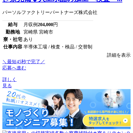
パーソルファクトリーパートナーズ株式会社
給与
月収例
204,000
円
勤務地
宮崎県 宮崎市
寮・社宅
あり
仕事内容
半導体工場 / 検査・検品 / 交替制
詳細を表示
＼最短45秒で完了／
応募へ進む
詳しく
見る