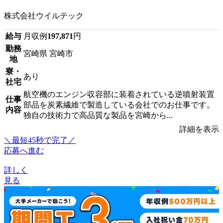
株式会社ウイルテック
給与
月収例
197,871
円
勤務
宮崎県 宮崎市
地
寮・
あり
社宅
航空機のエンジン収容部に装着されている逆噴射装置
仕事
部品を炭素繊維で製造している会社でのお仕事です。
内容
独自の技術力で高品質な製品を宮崎から...
詳細を表示
＼最短45秒で完了／
応募へ進む
詳しく
見る