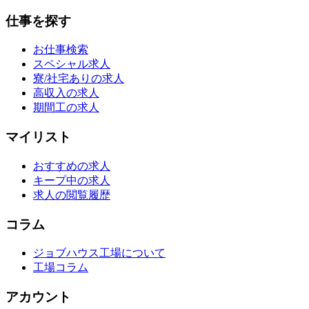
仕事を探す
お仕事検索
スペシャル求人
寮/社宅ありの求人
高収入の求人
期間工の求人
マイリスト
おすすめの求人
キープ中の求人
求人の閲覧履歴
コラム
ジョブハウス工場について
工場コラム
アカウント