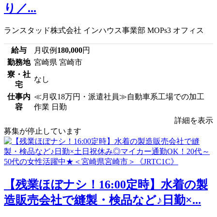
り／...
ランスタッド株式会社 インハウス事業部 MOPs3 オフィス
給与
月収例
180,000
円
勤務地
宮崎県 宮崎市
寮・社
なし
宅
仕事内
≪月収18万円・派遣社員≫自動車系工場での加工
容
作業 日勤
詳細を表示
募集が停止しています
【残業ほぼナシ！16:00定時】水着の製
造販売会社で縫製・検品など♪日勤×...