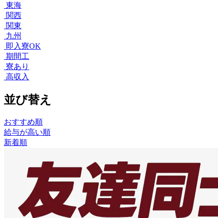
東海
関西
関東
九州
即入寮OK
期間工
寮あり
高収入
並び替え
おすすめ順
給与が高い順
新着順