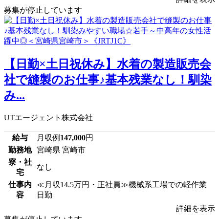
募集が停止しています
【日勤×土日祝休み】水着の製造販売会
社で縫製のお仕事♪基本残業なし！馴染
み...
UTエージェント株式会社
給与
月収例
147,000
円
勤務地
宮崎県 宮崎市
寮・社
なし
宅
仕事内
≪月収14.5万円・正社員≫機械系工場での軽作業
容
日勤
詳細を表示