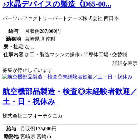
♪水晶デバイスの製造《D65-00...
パーソルファクトリーパートナーズ株式会社 西日本
給与
月収例
287,000
円
勤務地
宮崎県 川南町
寮・社宅
なし
仕事内容
加工・製造マシンの操作 / 半導体工場 / 交替制
詳細を表示
募集が停止しています
航空機部品製造・検査◎未経験者歓迎／
土・日・祝休み
株式会社エフオーテクニカ
給与
月収例
175,000
円
勤務地
宮崎県 宮崎市