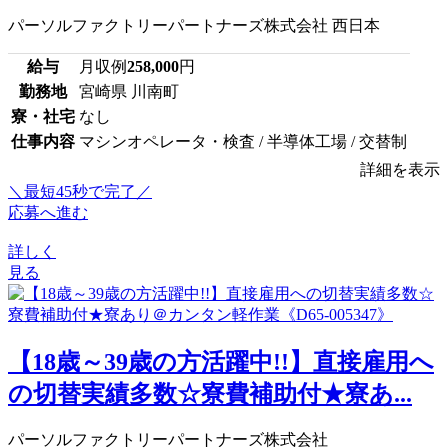
パーソルファクトリーパートナーズ株式会社 西日本
給与
月収例
258,000
円
勤務地
宮崎県 川南町
寮・社宅
なし
仕事内容
マシンオペレータ・検査 / 半導体工場 / 交替制
詳細を表示
＼最短45秒で完了／
応募へ進む
詳しく
見る
【18歳～39歳の方活躍中!!】直接雇用へ
の切替実績多数☆寮費補助付★寮あ...
パーソルファクトリーパートナーズ株式会社