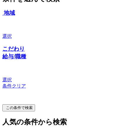
地域
選択
こだわり
給与/職種
選択
条件クリア
この条件で検索
人気の条件から検索