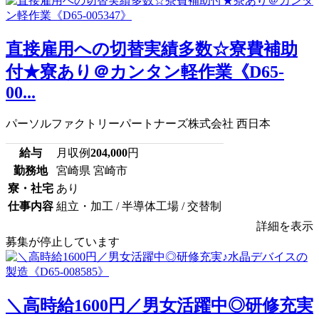
直接雇用への切替実績多数☆寮費補助
付★寮あり＠カンタン軽作業《D65-
00...
パーソルファクトリーパートナーズ株式会社 西日本
給与
月収例
204,000
円
勤務地
宮崎県 宮崎市
寮・社宅
あり
仕事内容
組立・加工 / 半導体工場 / 交替制
詳細を表示
募集が停止しています
＼高時給1600円／男女活躍中◎研修充実