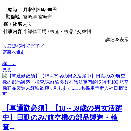
給与
月収例
204,000
円
勤務地
宮崎県 宮崎市
寮・社宅
あり
仕事内容
半導体工場 / 検査・検品 / 交替制
詳細を表示
＼最短45秒で完了／
応募へ進む
詳しく
見る
【車通勤必須】【18～39歳の男女活躍
中】日勤のみ/航空機の部品製造・検
査...