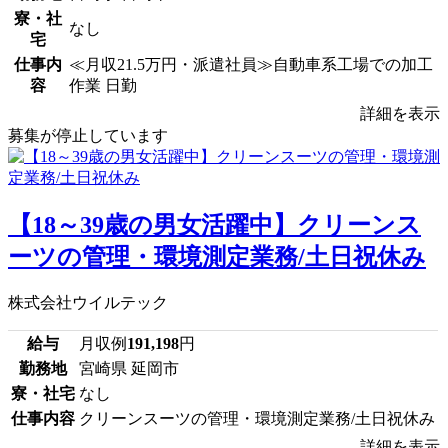
寮・社
なし
宅
仕事内
≪月収21.5万円・派遣社員≫自動車系工場での加工
容
作業 日勤
詳細を表示
募集が停止しています
【18～39歳の男女活躍中】クリーンス
ーツの管理・環境測定業務/土日祝休み
株式会社ウイルテック
給与
月収例
191,198
円
勤務地
宮崎県 延岡市
寮・社宅
なし
仕事内容
クリーンスーツの管理・環境測定業務/土日祝休み
詳細を表示