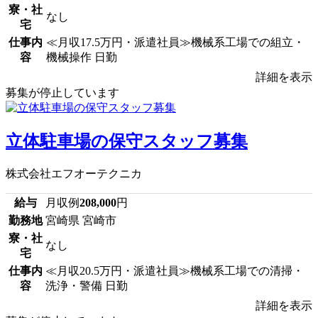
寮・社
なし
宅
仕事内
≪月収17.5万円・派遣社員≫機械系工場での組立・
容
機械操作 日勤
詳細を表示
募集が停止しています
立体駐車場の保守スタッフ募集
株式会社エフオーテクニカ
給与
月収例
208,000
円
勤務地
宮崎県 宮崎市
寮・社
なし
宅
仕事内
≪月収20.5万円・派遣社員≫機械系工場での清掃・
容
洗浄・警備 日勤
詳細を表示