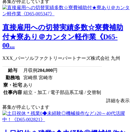
募集が停止しています
直接雇用への切替実績多数☆寮費補助
付★寮あり＠カンタン軽作業《D65-
00...
XXX_パーソルファクトリーパートナーズ株式会社 九州
給与
月収例
204,000
円
勤務地
宮崎県 宮崎市
寮・社宅
あり
仕事内容
組立・加工 / 電子部品系工場 / 交替制
詳細を表示
募集が停止しています