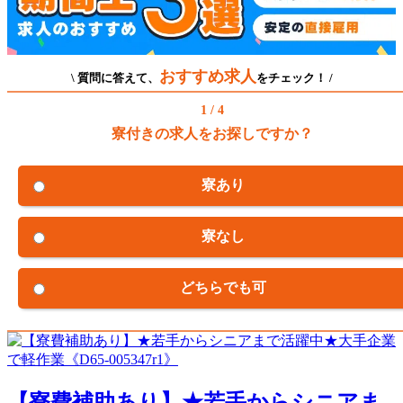
おすすめ求人
\ 質問に答えて、
をチェック！ /
1 / 4
寮付きの求人をお探しですか？
寮あり
寮なし
どちらでも可
【寮費補助あり】★若手からシニアま