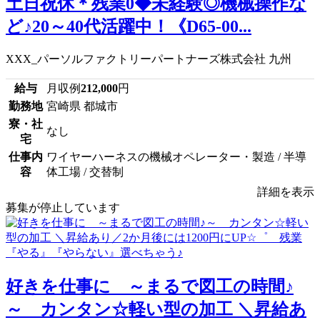
土日祝休＊残業0◆未経験◎機械操作な
ど♪20～40代活躍中！《D65-00...
XXX_パーソルファクトリーパートナーズ株式会社 九州
給与
月収例
212,000
円
勤務地
宮崎県 都城市
寮・社
なし
宅
仕事内
ワイヤーハーネスの機械オペレーター・製造 / 半導
容
体工場 / 交替制
詳細を表示
募集が停止しています
好きを仕事に ～まるで図工の時間♪
～ カンタン☆軽い型の加工 ＼昇給あ