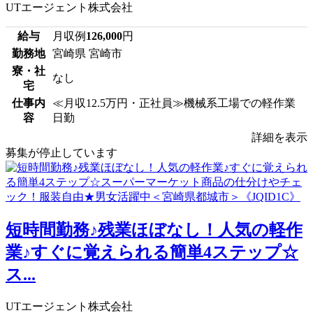
UTエージェント株式会社
給与
月収例
126,000
円
勤務地
宮崎県 宮崎市
寮・社
なし
宅
仕事内
≪月収12.5万円・正社員≫機械系工場での軽作業
容
日勤
詳細を表示
募集が停止しています
短時間勤務♪残業ほぼなし！人気の軽作
業♪すぐに覚えられる簡単4ステップ☆
ス...
UTエージェント株式会社