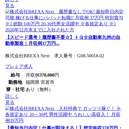
見る
【スピード選考！履歴書不要☆】トヨタ自動車九州の自
動車製造｜月収例37万円...
株式会社BREXA Next 求人番号：G08-50018-02
プレミア求人
給与
月収例
370,000
円
勤務地
福岡県 宮若市
寮・社宅
あり（無料）
詳しく
見る
【最短当日内定！仕事が即決まる！】想定年収378万円・