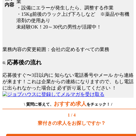
業
内容
・設備にエラーが発生したら、調整する作業
・15Kg前後のラック上げ下ろしなど ※薬品や有機
溶剤の使用あり
未経験OK！20～30代の男性が活躍中！
業務内容の変更範囲：会社の定めるすべての業務
応募後の流れ
応募後すぐ〜3日以内に
知らない電話番号やメール
から連絡
が来ます！これは企業からの連絡になりますので、もし電話
に出られなかった場合は
必ず折り返してください
！
おすすめ求人
\ 質問に答えて、
をチェック！ /
1 / 4
寮付きの求人をお探しですか？