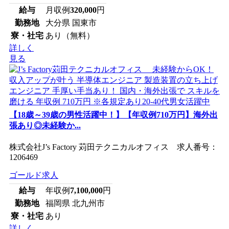
給与
月収例
320,000
円
勤務地
大分県 国東市
寮・社宅
あり（無料）
詳しく
見る
【18歳～39歳の男性活躍中！】【年収例710万円】海外出
張あり◎未経験か...
株式会社J’s Factory 苅田テクニカルオフィス 求人番号：
1206469
ゴールド求人
給与
年収例
7,100,000
円
勤務地
福岡県 北九州市
寮・社宅
あり
詳しく