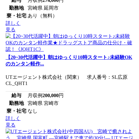
給与
月収例
274,000
円
勤務地
宮崎県 延岡市
寮・社宅
あり（無料）
詳しく
見る
【20~30代活躍中】朝はゆっくり10時スタート♪未経験OK
のカンタン軽作...
UTエージェント株式会社（関東） 求人番号：SL広原
CL_QHT1
給与
月収例
200,000
円
勤務地
宮崎県 宮崎市
寮・社宅
なし
詳しく
見る