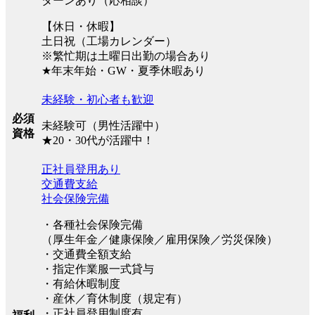
ターンあり（応相談）
【休日・休暇】
土日祝（工場カレンダー）
※繁忙期は土曜日出勤の場合あり
★年末年始・GW・夏季休暇あり
未経験・初心者も歓迎
必須
未経験可（男性活躍中）
資格
★20・30代が活躍中！
正社員登用あり
交通費支給
社会保険完備
・各種社会保険完備
（厚生年金／健康保険／雇用保険／労災保険）
・交通費全額支給
・指定作業服一式貸与
・有給休暇制度
・産休／育休制度（規定有）
・正社員登用制度有