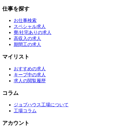
仕事を探す
お仕事検索
スペシャル求人
寮/社宅ありの求人
高収入の求人
期間工の求人
マイリスト
おすすめの求人
キープ中の求人
求人の閲覧履歴
コラム
ジョブハウス工場について
工場コラム
アカウント