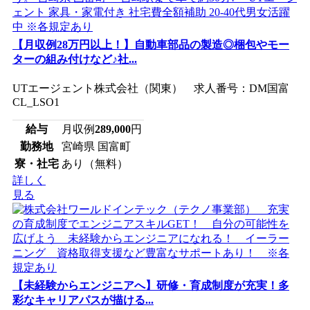
【月収例28万円以上！】自動車部品の製造◎梱包やモー
ターの組み付けなど♪社...
UTエージェント株式会社（関東） 求人番号：DM国富
CL_LSO1
給与
月収例
289,000
円
勤務地
宮崎県 国富町
寮・社宅
あり（無料）
詳しく
見る
【未経験からエンジニアへ】研修・育成制度が充実！多
彩なキャリアパスが描ける...