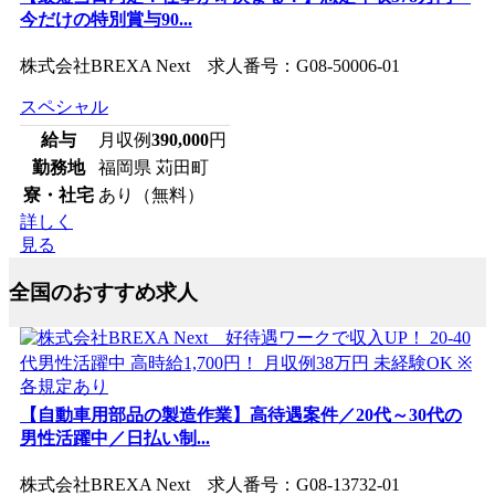
今だけの特別賞与90...
株式会社BREXA Next 求人番号：G08-50006-01
スペシャル
給与
月収例
390,000
円
勤務地
福岡県 苅田町
寮・社宅
あり（無料）
詳しく
見る
全国のおすすめ求人
【自動車用部品の製造作業】高待遇案件／20代～30代の
男性活躍中／日払い制...
株式会社BREXA Next 求人番号：G08-13732-01