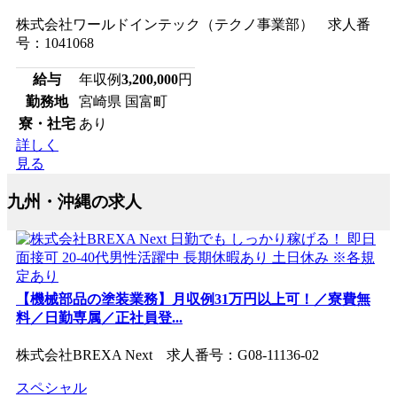
株式会社ワールドインテック（テクノ事業部） 求人番
号：1041068
給与
年収例
3,200,000
円
勤務地
宮崎県 国富町
寮・社宅
あり
詳しく
見る
九州・沖縄の求人
【機械部品の塗装業務】月収例31万円以上可！／寮費無
料／日勤専属／正社員登...
株式会社BREXA Next 求人番号：G08-11136-02
スペシャル