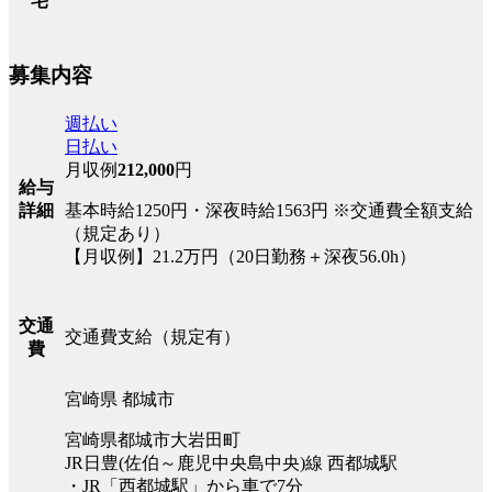
宅
募集内容
週払い
日払い
月収例
212,000
円
給与
詳細
基本時給1250円・深夜時給1563円 ※交通費全額支給
（規定あり）
【月収例】21.2万円（20日勤務＋深夜56.0h）
交通
交通費支給（規定有）
費
宮崎県 都城市
宮崎県都城市大岩田町
JR日豊(佐伯～鹿児中央島中央)線 西都城駅
・JR「西都城駅」から車で7分