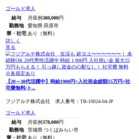
ゴールド求人
給与
月収例
380,000
円
勤務地
愛知県 田原市
寮・社宅
あり（無料）
詳しく
見る
【20～30代活躍中】時給1900円×入社祝金総額55万円×社
宅費無料/ト...
フジアルテ株式会社 求人番号：TB-10024-04-JP
ゴールド求人
給与
月収例
378,000
円
勤務地
茨城県 つくばみらい市
寮・社宅
あり（無料）