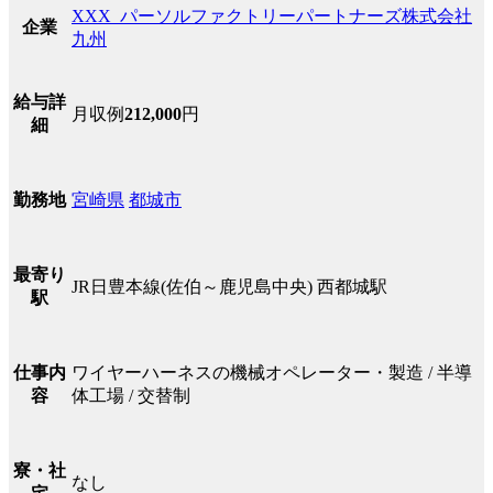
XXX_パーソルファクトリーパートナーズ株式会社
企業
九州
給与詳
月収例
212,000
円
細
宮崎県
都城市
勤務地
最寄り
JR日豊本線(佐伯～鹿児島中央) 西都城駅
駅
ワイヤーハーネスの機械オペレーター・製造 / 半導
仕事内
体工場 / 交替制
容
寮・社
なし