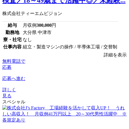
検査／18～49歳まで活躍中◎／未経験...
株式会社ティーエムビジョン
給与
月収例
300,000
円
勤務地
大分県 中津市
寮・社宅
なし
仕事内容
組立・製造マシンの操作 / 半導体工場 / 交替制
詳細を表示
無料電話で
応募
応募へ進む
詳しく
見る
スペシャル