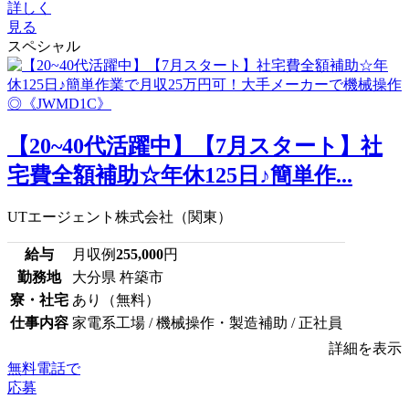
詳しく
見る
スペシャル
【20~40代活躍中】【7月スタート】社
宅費全額補助☆年休125日♪簡単作...
UTエージェント株式会社（関東）
給与
月収例
255,000
円
勤務地
大分県 杵築市
寮・社宅
あり（無料）
仕事内容
家電系工場 / 機械操作・製造補助 / 正社員
詳細を表示
無料電話で
応募