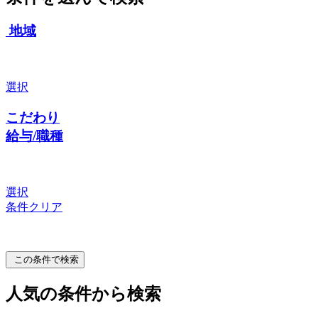
地域
選択
こだわり
給与/職種
選択
条件クリア
この条件で検索
人気の条件から検索