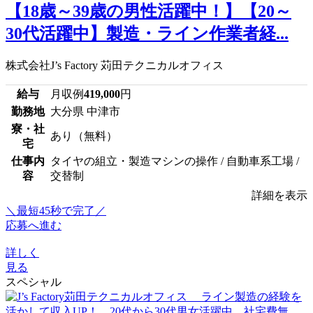
【18歳～39歳の男性活躍中！】【20～
30代活躍中】製造・ライン作業者経...
株式会社J’s Factory 苅田テクニカルオフィス
給与
月収例
419,000
円
勤務地
大分県 中津市
寮・社
あり（無料）
宅
仕事内
タイヤの組立・製造マシンの操作 / 自動車系工場 /
容
交替制
詳細を表示
＼最短45秒で完了／
応募へ進む
詳しく
見る
スペシャル