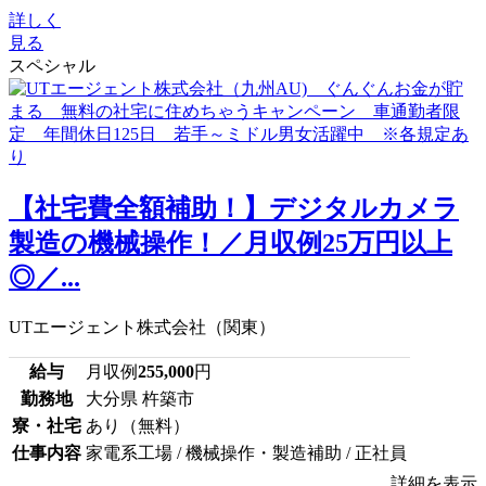
詳しく
見る
スペシャル
【社宅費全額補助！】デジタルカメラ
製造の機械操作！／月収例25万円以上
◎／...
UTエージェント株式会社（関東）
給与
月収例
255,000
円
勤務地
大分県 杵築市
寮・社宅
あり（無料）
仕事内容
家電系工場 / 機械操作・製造補助 / 正社員
詳細を表示