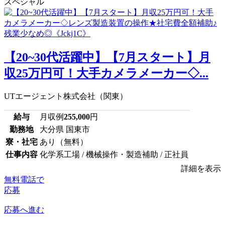
スペシャル
【20~30代活躍中】【7月スタート】月
収25万円可！大手カメラメーカー◇...
UTエージェント株式会社（関東）
給与
月収例
255,000
円
勤務地
大分県 国東市
寮・社宅
あり（無料）
仕事内容
化学系工場 / 機械操作・製造補助 / 正社員
詳細を表示
無料電話で
応募
応募へ進む