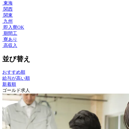
東海
関西
関東
九州
即入寮OK
期間工
寮あり
高収入
並び替え
おすすめ順
給与が高い順
新着順
ゴールド求人