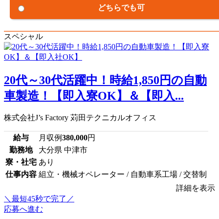
どちらでも可
スペシャル
20代～30代活躍中！時給1,850円の自動
車製造！【即入寮OK】＆【即入...
株式会社J’s Factory 苅田テクニカルオフィス
給与
月収例
380,000
円
勤務地
大分県 中津市
寮・社宅
あり
仕事内容
組立・機械オペレーター / 自動車系工場 / 交替制
詳細を表示
＼最短45秒で完了／
応募へ進む