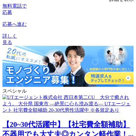
無料電話で
応募
応募へ進む
詳しく
見る
スペシャル
【20~30代活躍中】【社宅費全額補助】
不器用でも大丈夫◎カンタン軽作業！...