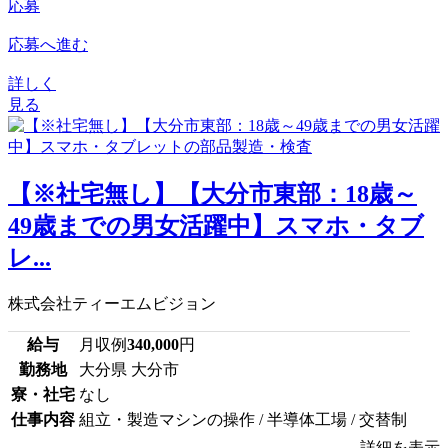
応募
応募へ進む
詳しく
見る
【※社宅無し】【大分市東部：18歳～
49歳までの男女活躍中】スマホ・タブ
レ...
株式会社ティーエムビジョン
給与
月収例
340,000
円
勤務地
大分県 大分市
寮・社宅
なし
仕事内容
組立・製造マシンの操作 / 半導体工場 / 交替制
詳細を表示