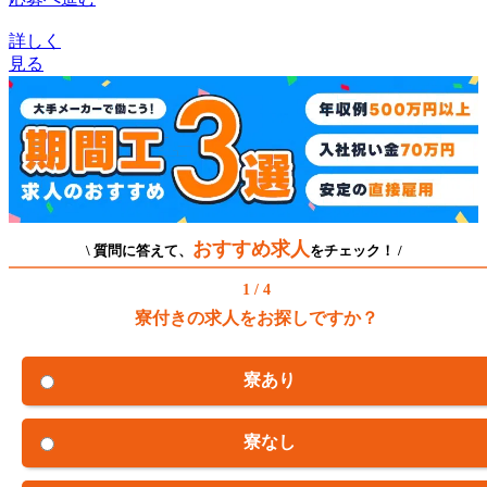
詳しく
見る
おすすめ求人
\ 質問に答えて、
をチェック！ /
1 / 4
寮付きの求人をお探しですか？
寮あり
寮なし