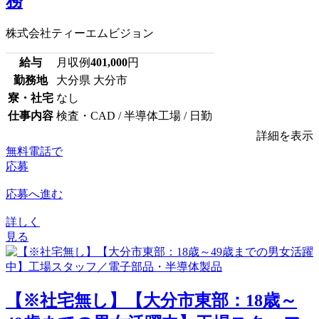
務
株式会社ティーエムビジョン
給与
月収例
401,000
円
勤務地
大分県 大分市
寮・社宅
なし
仕事内容
検査・CAD / 半導体工場 / 日勤
詳細を表示
無料電話で
応募
応募へ進む
詳しく
見る
【※社宅無し】【大分市東部：18歳～