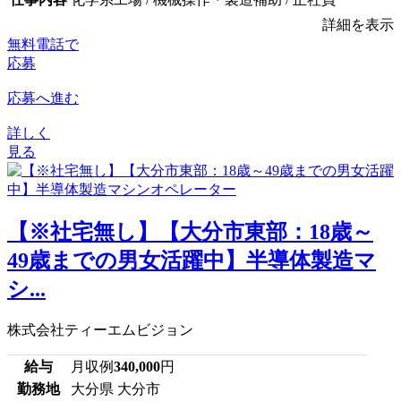
詳細を表示
無料電話で
応募
応募へ進む
詳しく
見る
【※社宅無し】【大分市東部：18歳～
49歳までの男女活躍中】半導体製造マ
シ...
株式会社ティーエムビジョン
給与
月収例
340,000
円
勤務地
大分県 大分市