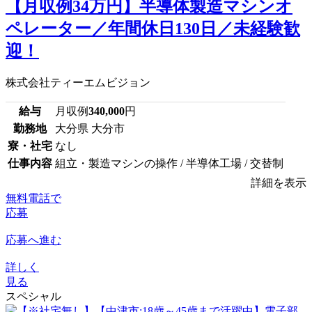
【月収例34万円】半導体製造マシンオ
ペレーター／年間休日130日／未経験歓
迎！
株式会社ティーエムビジョン
給与
月収例
340,000
円
勤務地
大分県 大分市
寮・社宅
なし
仕事内容
組立・製造マシンの操作 / 半導体工場 / 交替制
詳細を表示
無料電話で
応募
応募へ進む
詳しく
見る
スペシャル