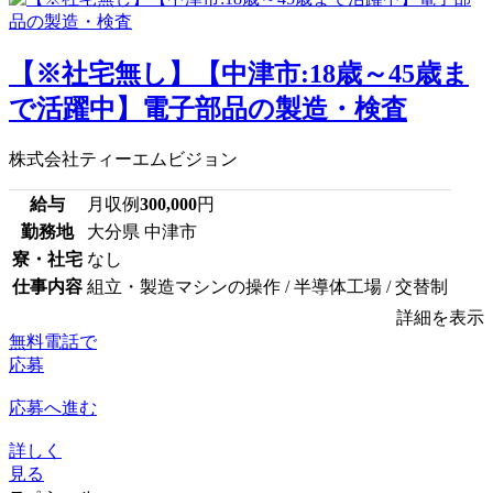
【※社宅無し】【中津市:18歳～45歳ま
で活躍中】電子部品の製造・検査
株式会社ティーエムビジョン
給与
月収例
300,000
円
勤務地
大分県 中津市
寮・社宅
なし
仕事内容
組立・製造マシンの操作 / 半導体工場 / 交替制
詳細を表示
無料電話で
応募
応募へ進む
詳しく
見る