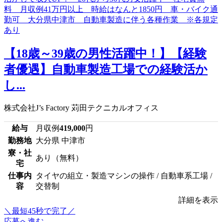
【18歳～39歳の男性活躍中！】【経験
者優遇】自動車製造工場での経験活か
し...
株式会社J’s Factory 苅田テクニカルオフィス
給与
月収例
419,000
円
勤務地
大分県 中津市
寮・社
あり（無料）
宅
仕事内
タイヤの組立・製造マシンの操作 / 自動車系工場 /
容
交替制
詳細を表示
＼最短45秒で完了／
応募へ進む