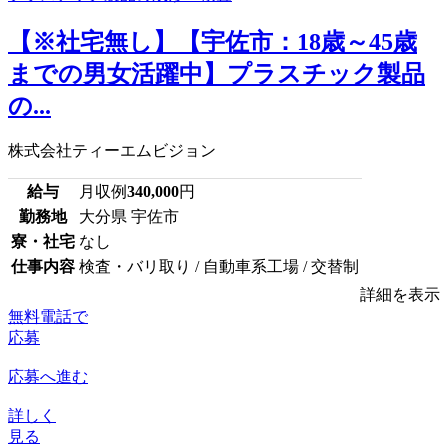
【※社宅無し】【宇佐市：18歳～45歳
までの男女活躍中】プラスチック製品
の...
株式会社ティーエムビジョン
給与
月収例
340,000
円
勤務地
大分県 宇佐市
寮・社宅
なし
仕事内容
検査・バリ取り / 自動車系工場 / 交替制
詳細を表示
無料電話で
応募
応募へ進む
詳しく
見る