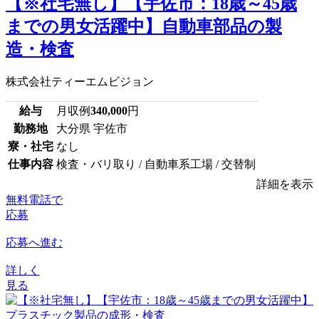
【※社宅無し】【宇佐市：18歳～45歳
までの男女活躍中】自動車部品の製
造・検査
株式会社ティーエムビジョン
給与
月収例
340,000
円
勤務地
大分県 宇佐市
寮・社宅
なし
仕事内容
検査・バリ取り / 自動車系工場 / 交替制
詳細を表示
無料電話で
応募
応募へ進む
詳しく
見る