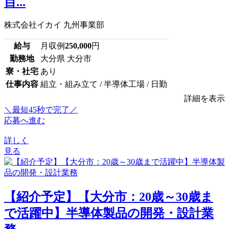
目...
株式会社イカイ 九州事業部
給与
月収例
250,000
円
勤務地
大分県 大分市
寮・社宅
あり
仕事内容
組立・組み立て / 半導体工場 / 日勤
詳細を表示
＼最短45秒で完了／
応募へ進む
詳しく
見る
【紹介予定】【大分市：20歳～30歳ま
で活躍中】半導体製品の開発・設計業