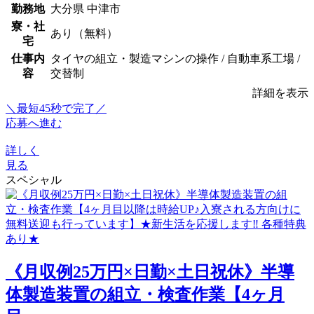
勤務地
大分県 中津市
寮・社
あり（無料）
宅
仕事内
タイヤの組立・製造マシンの操作 / 自動車系工場 /
容
交替制
詳細を表示
＼最短45秒で完了／
応募へ進む
詳しく
見る
スペシャル
《月収例25万円×日勤×土日祝休》半導
体製造装置の組立・検査作業【4ヶ月