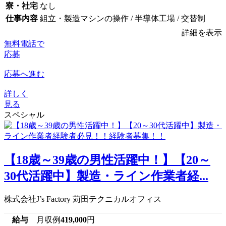
寮・社宅
なし
仕事内容
組立・製造マシンの操作 / 半導体工場 / 交替制
詳細を表示
無料電話で
応募
応募へ進む
詳しく
見る
スペシャル
【18歳～39歳の男性活躍中！】【20～
30代活躍中】製造・ライン作業者経...
株式会社J’s Factory 苅田テクニカルオフィス
給与
月収例
419,000
円