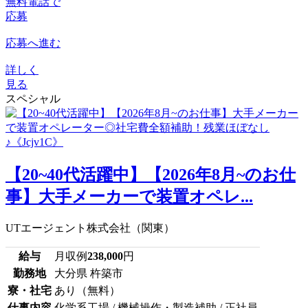
無料電話で
応募
応募へ進む
詳しく
見る
スペシャル
【20~40代活躍中】【2026年8月~のお仕
事】大手メーカーで装置オペレ...
UTエージェント株式会社（関東）
給与
月収例
238,000
円
勤務地
大分県 杵築市
寮・社宅
あり（無料）
仕事内容
化学系工場 / 機械操作・製造補助 / 正社員