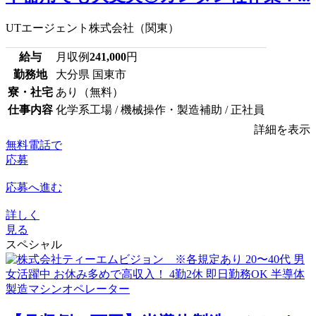
UTエージェント株式会社（関東）
給与
月収例
241,000
円
勤務地
大分県 国東市
寮・社宅
あり（無料）
仕事内容
化学系工場 / 機械操作・製造補助 / 正社員
詳細を表示
無料電話で
応募
応募へ進む
詳しく
見る
スペシャル