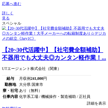
応募へ進む
詳しく
見る
スペシャル
【20~30代活躍中】【社宅費全額補助】
不器用でも大丈夫◎カンタン軽作業！...
UTエージェント株式会社（関東）
給与
月収例
241,000
円
勤務地
大分県 国東市
寮・社宅
あり（無料）
仕事内容
化学系工場 / 機械操作・製造補助 / 正社員
詳細を表示