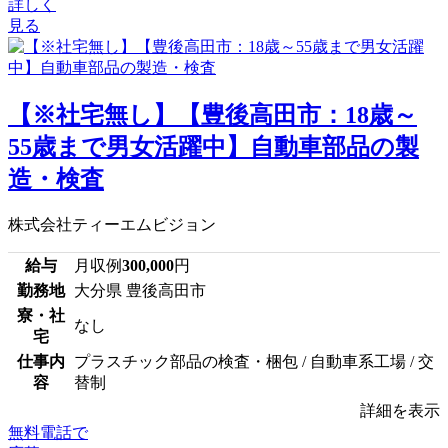
詳しく
見る
【※社宅無し】【豊後高田市：18歳～
55歳まで男女活躍中】自動車部品の製
造・検査
株式会社ティーエムビジョン
給与
月収例
300,000
円
勤務地
大分県 豊後高田市
寮・社
なし
宅
仕事内
プラスチック部品の検査・梱包 / 自動車系工場 / 交
容
替制
詳細を表示
無料電話で