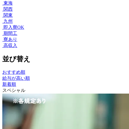
東海
関西
関東
九州
即入寮OK
期間工
寮あり
高収入
並び替え
おすすめ順
給与が高い順
新着順
スペシャル