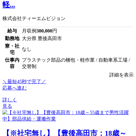
軽...
株式会社ティーエムビジョン
給与
月収例
300,000
円
勤務地
大分県 豊後高田市
寮・社
なし
宅
仕事内
プラスチック部品の梱包・軽作業 / 自動車系工場 /
容
交替制
詳細を表示
＼最短45秒で完了／
応募へ進む
詳しく
見る
【※社宅無し】【豊後高田市：18歳～