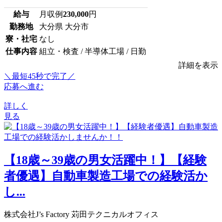
給与
月収例
230,000
円
勤務地
大分県 大分市
寮・社宅
なし
仕事内容
組立・検査 / 半導体工場 / 日勤
詳細を表示
＼最短45秒で完了／
応募へ進む
詳しく
見る
【18歳～39歳の男女活躍中！】【経験
者優遇】自動車製造工場での経験活か
し...
株式会社J’s Factory 苅田テクニカルオフィス