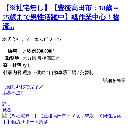
【※社宅無し】【豊後高田市：18歳～
55歳まで男性活躍中】軽作業中心！物
流...
株式会社ティーエムビジョン
給与
月収例
300,000
円
勤務地
大分県 豊後高田市
寮・社宅
なし
仕事内容
運搬・供給 / 自動車系工場 / 交替制
詳細を表示
＼最短45秒で完了／
応募へ進む
詳しく
見る