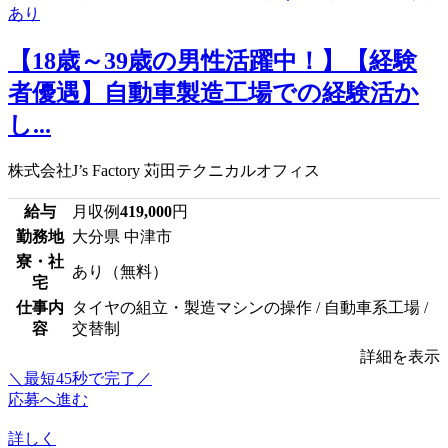
【18歳～39歳の男性活躍中！】【経験
者優遇】自動車製造工場での経験活か
し...
株式会社J’s Factory 苅田テクニカルオフィス
給与
月収例
419,000
円
勤務地
大分県 中津市
寮・社
あり（無料）
宅
仕事内
タイヤの組立・製造マシンの操作 / 自動車系工場 /
容
交替制
詳細を表示
＼最短45秒で完了／
応募へ進む
詳しく