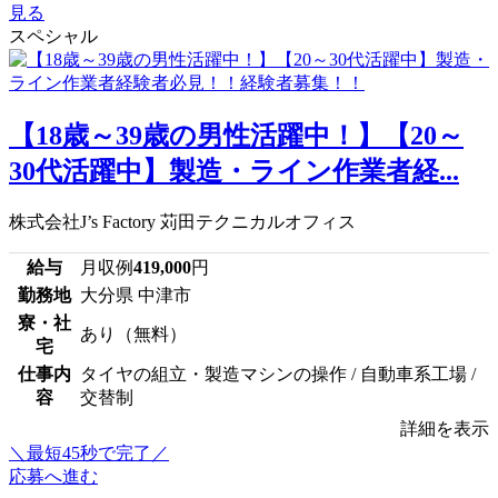
見る
スペシャル
【18歳～39歳の男性活躍中！】【20～
30代活躍中】製造・ライン作業者経...
株式会社J’s Factory 苅田テクニカルオフィス
給与
月収例
419,000
円
勤務地
大分県 中津市
寮・社
あり（無料）
宅
仕事内
タイヤの組立・製造マシンの操作 / 自動車系工場 /
容
交替制
詳細を表示
＼最短45秒で完了／
応募へ進む