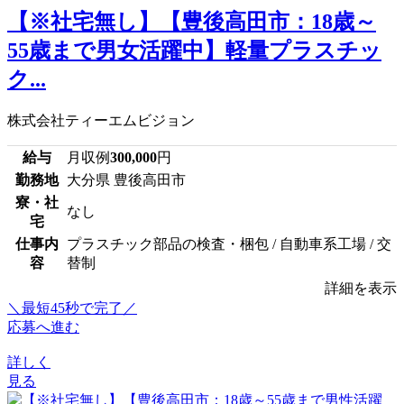
【※社宅無し】【豊後高田市：18歳～
55歳まで男女活躍中】軽量プラスチッ
ク...
株式会社ティーエムビジョン
給与
月収例
300,000
円
勤務地
大分県 豊後高田市
寮・社
なし
宅
仕事内
プラスチック部品の検査・梱包 / 自動車系工場 / 交
容
替制
詳細を表示
＼最短45秒で完了／
応募へ進む
詳しく
見る