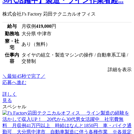
30代活躍中】製造・ライン作業者経...
株式会社J’s Factory 苅田テクニカルオフィス
給与
月収例
419,000
円
勤務地
大分県 中津市
寮・社
あり（無料）
宅
仕事内
タイヤの組立・製造マシンの操作 / 自動車系工場 /
容
交替制
詳細を表示
＼最短45秒で完了／
応募へ進む
詳しく
見る
スペシャル