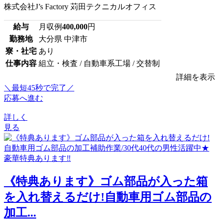
株式会社J’s Factory 苅田テクニカルオフィス
給与
月収例
400,000
円
勤務地
大分県 中津市
寮・社宅
あり
仕事内容
組立・検査 / 自動車系工場 / 交替制
詳細を表示
＼最短45秒で完了／
応募へ進む
詳しく
見る
《特典あります》ゴム部品が入った箱
を入れ替えるだけ!自動車用ゴム部品の
加工...