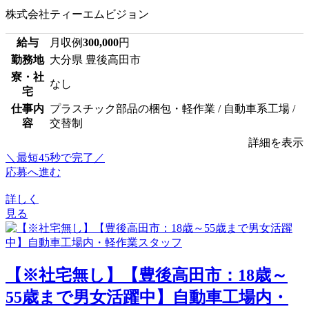
株式会社ティーエムビジョン
給与
月収例
300,000
円
勤務地
大分県 豊後高田市
寮・社
なし
宅
仕事内
プラスチック部品の梱包・軽作業 / 自動車系工場 /
容
交替制
詳細を表示
＼最短45秒で完了／
応募へ進む
詳しく
見る
【※社宅無し】【豊後高田市：18歳～
55歳まで男女活躍中】自動車工場内・