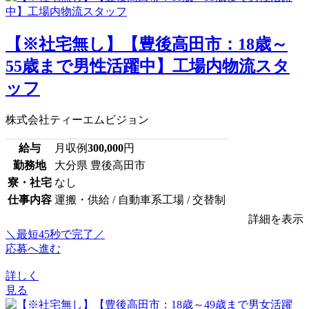
【※社宅無し】【豊後高田市：18歳～
55歳まで男性活躍中】工場内物流スタ
ッフ
株式会社ティーエムビジョン
給与
月収例
300,000
円
勤務地
大分県 豊後高田市
寮・社宅
なし
仕事内容
運搬・供給 / 自動車系工場 / 交替制
詳細を表示
＼最短45秒で完了／
応募へ進む
詳しく
見る