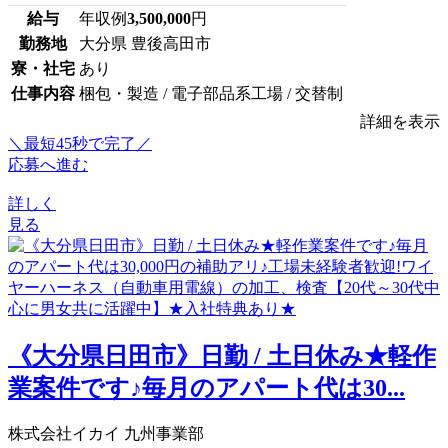
給与
年収例
3,500,000
円
勤務地
大分県 豊後高田市
寮・社宅
あり
仕事内容
梱包・製造 / 電子部品系工場 / 交替制
詳細を表示
＼最短45秒で完了／
応募へ進む
詳しく
見る
《大分県日田市》日勤 / 土日休み★軽作
業案件です♪毎月のアパート代は30...
株式会社イカイ 九州事業部