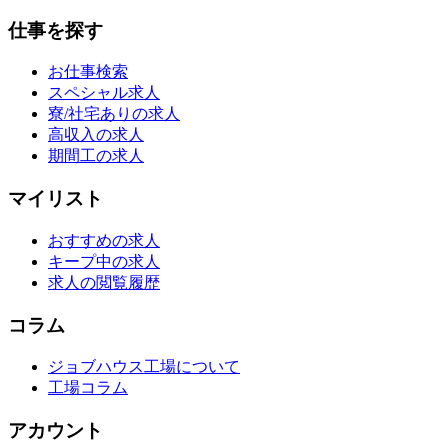
仕事を探す
お仕事検索
スペシャル求人
寮/社宅ありの求人
高収入の求人
期間工の求人
マイリスト
おすすめの求人
キープ中の求人
求人の閲覧履歴
コラム
ジョブハウス工場について
工場コラム
アカウント