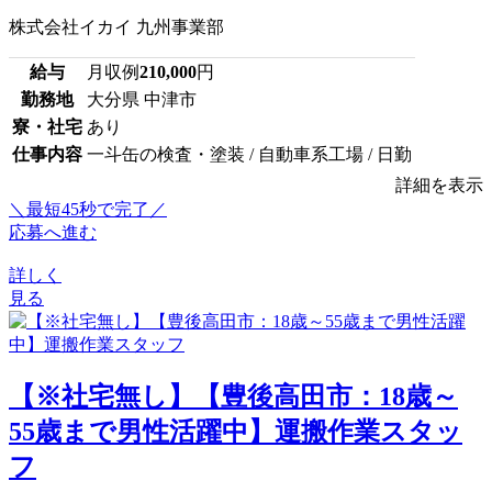
株式会社イカイ 九州事業部
給与
月収例
210,000
円
勤務地
大分県 中津市
寮・社宅
あり
仕事内容
一斗缶の検査・塗装 / 自動車系工場 / 日勤
詳細を表示
＼最短45秒で完了／
応募へ進む
詳しく
見る
【※社宅無し】【豊後高田市：18歳～
55歳まで男性活躍中】運搬作業スタッ
フ