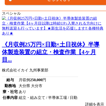
スペシャル
《月収例25万円×日勤×土日祝休》半導
体製造装置の組立・検査作業【4ヶ月
目...
株式会社イカイ 九州事業部
給与
月収例
250,000
円
勤務地
大分県 大分市
寮・社宅
あり
仕事内容
組立・組み立て / 半導体工場 / 日勤
詳細を表示