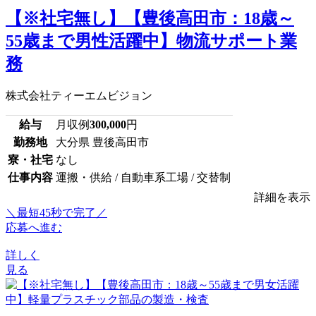
【※社宅無し】【豊後高田市：18歳～
55歳まで男性活躍中】物流サポート業
務
株式会社ティーエムビジョン
給与
月収例
300,000
円
勤務地
大分県 豊後高田市
寮・社宅
なし
仕事内容
運搬・供給 / 自動車系工場 / 交替制
詳細を表示
＼最短45秒で完了／
応募へ進む
詳しく
見る