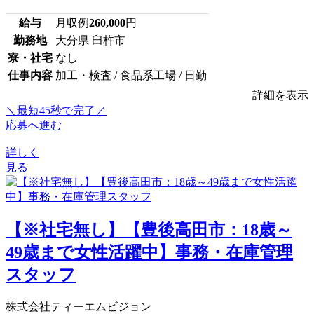
給与
月収例
260,000
円
勤務地
大分県 臼杵市
寮・社宅
なし
仕事内容
加工・検査 / 食品系工場 / 日勤
詳細を表示
＼最短45秒で完了／
応募へ進む
詳しく
見る
【※社宅無し】【豊後高田市：18歳～
49歳まで女性活躍中】事務・在庫管理
スタッフ
株式会社ティーエムビジョン