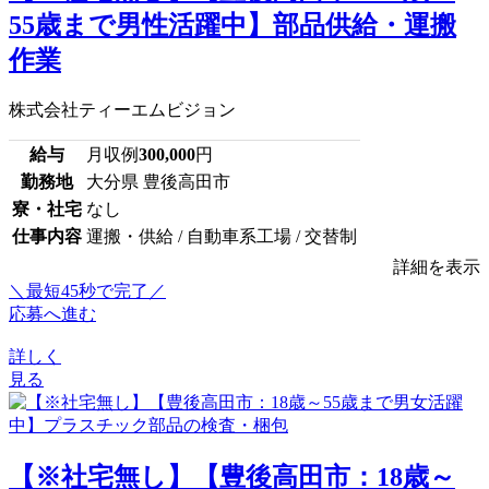
55歳まで男性活躍中】部品供給・運搬
作業
株式会社ティーエムビジョン
給与
月収例
300,000
円
勤務地
大分県 豊後高田市
寮・社宅
なし
仕事内容
運搬・供給 / 自動車系工場 / 交替制
詳細を表示
＼最短45秒で完了／
応募へ進む
詳しく
見る
【※社宅無し】【豊後高田市：18歳～