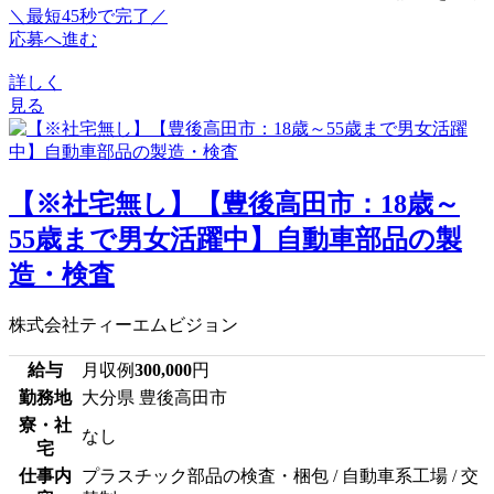
＼最短45秒で完了／
応募へ進む
詳しく
見る
【※社宅無し】【豊後高田市：18歳～
55歳まで男女活躍中】自動車部品の製
造・検査
株式会社ティーエムビジョン
給与
月収例
300,000
円
勤務地
大分県 豊後高田市
寮・社
なし
宅
仕事内
プラスチック部品の検査・梱包 / 自動車系工場 / 交