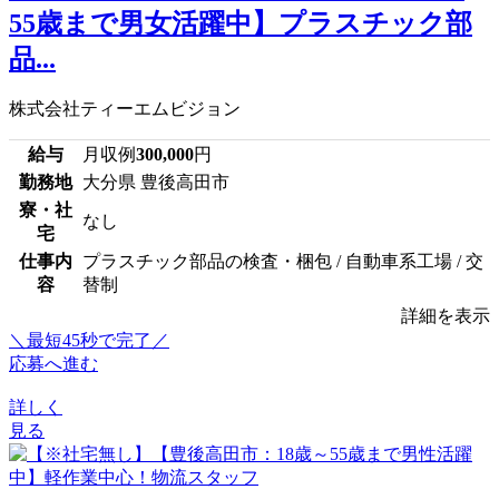
55歳まで男女活躍中】プラスチック部
品...
株式会社ティーエムビジョン
給与
月収例
300,000
円
勤務地
大分県 豊後高田市
寮・社
なし
宅
仕事内
プラスチック部品の検査・梱包 / 自動車系工場 / 交
容
替制
詳細を表示
＼最短45秒で完了／
応募へ進む
詳しく
見る