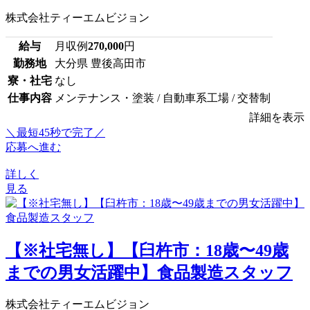
株式会社ティーエムビジョン
給与
月収例
270,000
円
勤務地
大分県 豊後高田市
寮・社宅
なし
仕事内容
メンテナンス・塗装 / 自動車系工場 / 交替制
詳細を表示
＼最短45秒で完了／
応募へ進む
詳しく
見る
【※社宅無し】【臼杵市：18歳〜49歳
までの男女活躍中】食品製造スタッフ
株式会社ティーエムビジョン