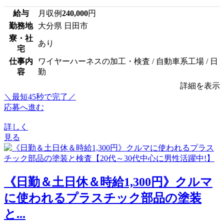
給与
月収例
240,000
円
勤務地
大分県 日田市
寮・社
あり
宅
仕事内
ワイヤーハーネスの加工・検査 / 自動車系工場 / 日
容
勤
詳細を表示
＼最短45秒で完了／
応募へ進む
詳しく
見る
《日勤＆土日休＆時給1,300円》クルマ
に使われるプラスチック部品の塗装
と...