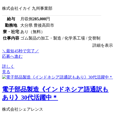
株式会社イカイ 九州事業部
給与
月収例
285,000
円
勤務地
大分県 豊後高田市
寮・社宅
あり（無料）
仕事内容
ゴム製品の加工・製造 / 化学系工場 / 交替制
詳細を表示
＼最短45秒で完了／
応募へ進む
詳しく
見る
電子部品製造《インドネシア語通訳も
あり》30代活躍中＊
株式会社シェアレンス