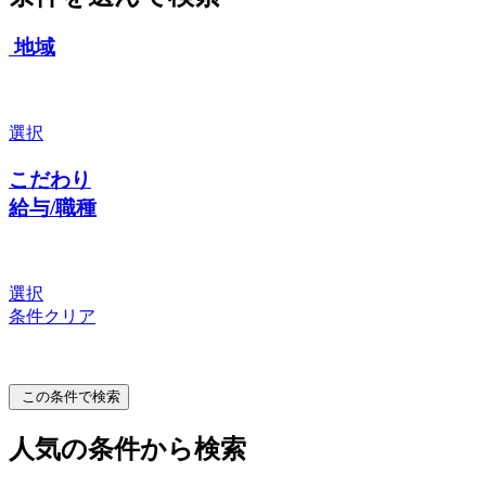
地域
選択
こだわり
給与/職種
選択
条件クリア
この条件で検索
人気の条件から検索