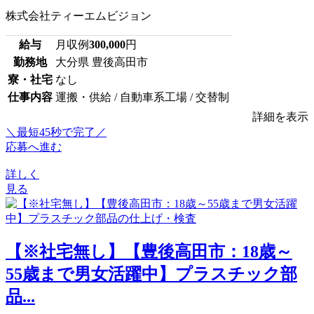
株式会社ティーエムビジョン
給与
月収例
300,000
円
勤務地
大分県 豊後高田市
寮・社宅
なし
仕事内容
運搬・供給 / 自動車系工場 / 交替制
詳細を表示
＼最短45秒で完了／
応募へ進む
詳しく
見る
【※社宅無し】【豊後高田市：18歳～
55歳まで男女活躍中】プラスチック部
品...