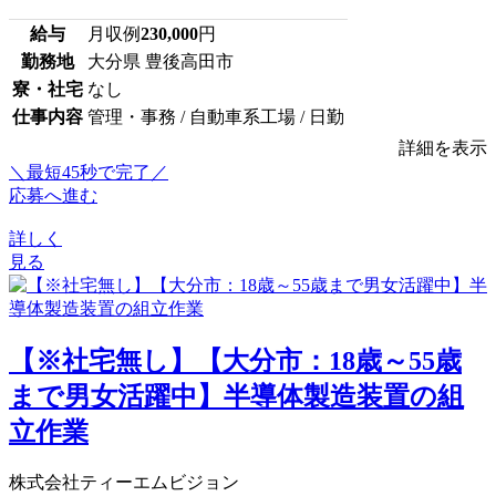
給与
月収例
230,000
円
勤務地
大分県 豊後高田市
寮・社宅
なし
仕事内容
管理・事務 / 自動車系工場 / 日勤
詳細を表示
＼最短45秒で完了／
応募へ進む
詳しく
見る
【※社宅無し】【大分市：18歳～55歳
まで男女活躍中】半導体製造装置の組
立作業
株式会社ティーエムビジョン