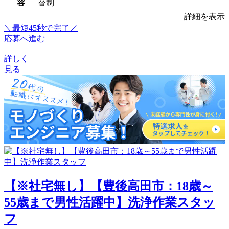
容
替制
詳細を表示
＼最短45秒で完了／
応募へ進む
詳しく
見る
【※社宅無し】【豊後高田市：18歳～
55歳まで男性活躍中】洗浄作業スタッ
フ