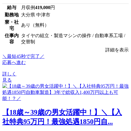
給与
月収例
419,000
円
勤務地
大分県 中津市
寮・社
あり（無料）
宅
仕事内
タイヤの組立・製造マシンの操作 / 自動車系工場 /
容
交替制
詳細を表示
＼最短45秒で完了／
応募へ進む
詳しく
見る
【18歳～39歳の男女活躍中！】＼【入
社特典95万円！最強処遇1850円自...