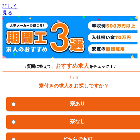
詳しく
見る
おすすめ求人
\ 質問に答えて、
をチェック！ /
1 / 4
寮付きの求人をお探しですか？
寮あり
寮なし
どちらでも可