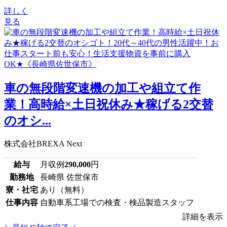
詳しく
見る
車の無段階変速機の加工や組立て作
業！高時給×土日祝休み★稼げる2交替
のオシ...
株式会社BREXA Next
給与
月収例
290,000
円
勤務地
長崎県 佐世保市
寮・社宅
あり（無料）
仕事内容
自動車系工場での検査・検品製造スタッフ
詳細を表示