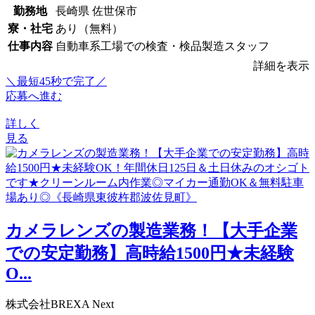
勤務地
長崎県 佐世保市
寮・社宅
あり（無料）
仕事内容
自動車系工場での検査・検品製造スタッフ
詳細を表示
＼最短45秒で完了／
応募へ進む
詳しく
見る
カメラレンズの製造業務！【大手企業
での安定勤務】高時給1500円★未経験
O...
株式会社BREXA Next