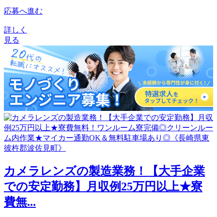
応募へ進む
詳しく
見る
カメラレンズの製造業務！【大手企業
での安定勤務】月収例25万円以上★寮
費無...