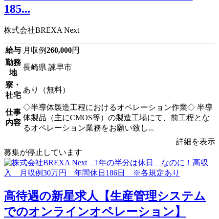
185...
株式会社BREXA Next
給与
月収例
260,000
円
勤務
長崎県 諫早市
地
寮・
あり（無料）
社宅
◇半導体製造工程におけるオペレーション作業◇ 半導
仕事
体製品（主にCMOS等）の製造工場にて、前工程とな
内容
るオペレーション業務をお願い致し...
詳細を表示
募集が停止しています
高待遇の新星求人【生産管理システム
でのオンラインオペレーション】