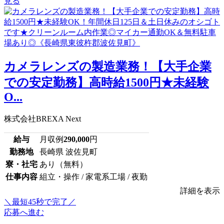
見る
カメラレンズの製造業務！【大手企業
での安定勤務】高時給1500円★未経験
O...
株式会社BREXA Next
給与
月収例
290,000
円
勤務地
長崎県 波佐見町
寮・社宅
あり（無料）
仕事内容
組立・操作 / 家電系工場 / 夜勤
詳細を表示
＼最短45秒で完了／
応募へ進む