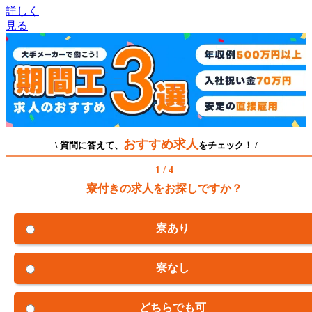
詳しく
見る
おすすめ求人
\ 質問に答えて、
をチェック！ /
1 / 4
寮付きの求人をお探しですか？
寮あり
寮なし
どちらでも可