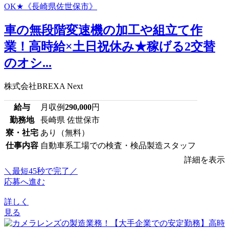
車の無段階変速機の加工や組立て作
業！高時給×土日祝休み★稼げる2交替
のオシ...
株式会社BREXA Next
給与
月収例
290,000
円
勤務地
長崎県 佐世保市
寮・社宅
あり（無料）
仕事内容
自動車系工場での検査・検品製造スタッフ
詳細を表示
＼最短45秒で完了／
応募へ進む
詳しく
見る