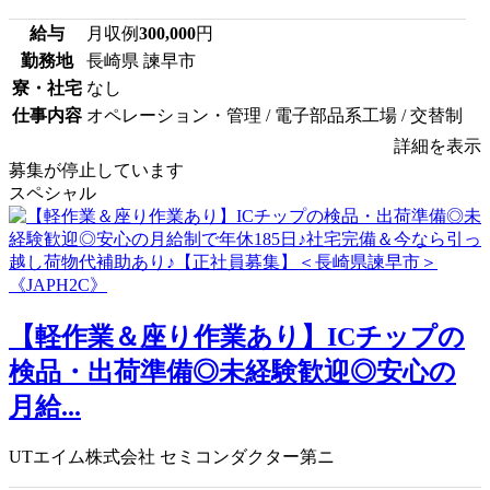
給与
月収例
300,000
円
勤務地
長崎県 諫早市
寮・社宅
なし
仕事内容
オペレーション・管理 / 電子部品系工場 / 交替制
詳細を表示
募集が停止しています
スペシャル
【軽作業＆座り作業あり】ICチップの
検品・出荷準備◎未経験歓迎◎安心の
月給...
UTエイム株式会社 セミコンダクター第ニ