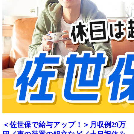
＜佐世保で給与アップ！＞月収例29万