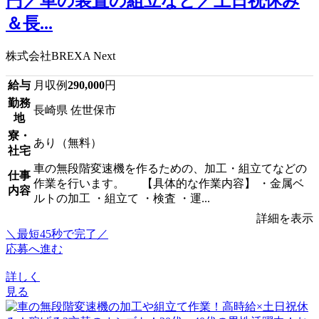
円／車の装置の組立など／土日祝休み
＆長...
株式会社BREXA Next
給与
月収例
290,000
円
勤務
長崎県 佐世保市
地
寮・
あり（無料）
社宅
車の無段階変速機を作るための、加工・組立てなどの
仕事
作業を行います。 【具体的な作業内容】 ・金属ベ
内容
ルトの加工 ・組立て ・検査 ・運...
詳細を表示
＼最短45秒で完了／
応募へ進む
詳しく
見る