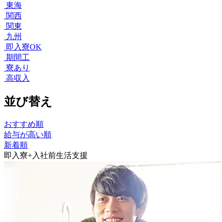
東海
関西
関東
九州
即入寮OK
期間工
寮あり
高収入
並び替え
おすすめ順
給与が高い順
新着順
即入寮+入社前生活支援