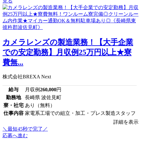
見る
カメラレンズの製造業務！【大手企業
での安定勤務】月収例25万円以上★寮
費無...
株式会社BREXA Next
給与
月収例
260,000
円
勤務地
長崎県 波佐見町
寮・社宅
あり（無料）
仕事内容
家電系工場での組立・加工・プレス製造スタッフ
詳細を表示
＼最短45秒で完了／
応募へ進む