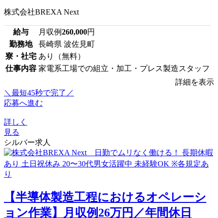
株式会社BREXA Next
給与
月収例
260,000
円
勤務地
長崎県 波佐見町
寮・社宅
あり（無料）
仕事内容
家電系工場での組立・加工・プレス製造スタッフ
詳細を表示
＼最短45秒で完了／
応募へ進む
詳しく
見る
シルバー求人
【半導体製造工程におけるオペレーシ
ョン作業】月収例26万円／年間休日