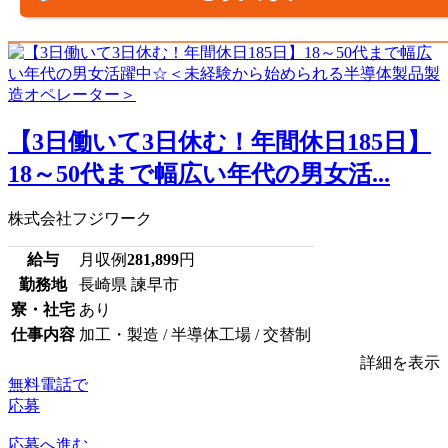
【3日働いて3日休む！年間休日185日】
18～50代まで幅広い年代の男女活...
株式会社フジワーク
給与
月収例
281,899
円
勤務地
長崎県 諫早市
寮・社宅
あり
仕事内容
加工・製造 / 半導体工場 / 交替制
詳細を表示
無料電話で
応募
応募へ進む