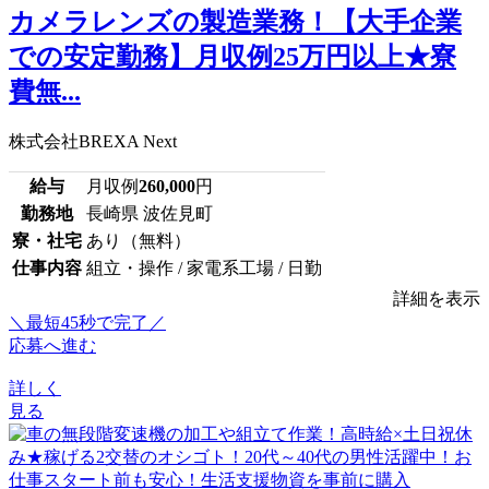
カメラレンズの製造業務！【大手企業
での安定勤務】月収例25万円以上★寮
費無...
株式会社BREXA Next
給与
月収例
260,000
円
勤務地
長崎県 波佐見町
寮・社宅
あり（無料）
仕事内容
組立・操作 / 家電系工場 / 日勤
詳細を表示
＼最短45秒で完了／
応募へ進む
詳しく
見る