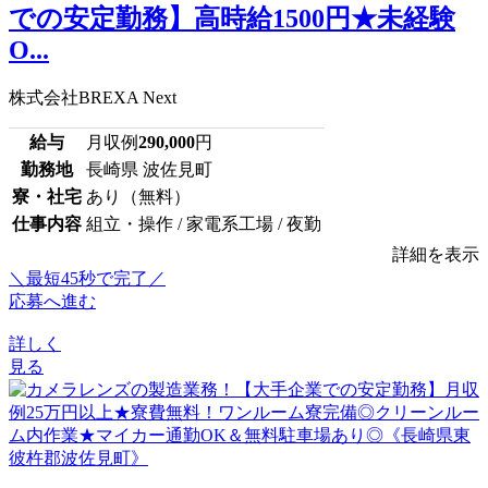
での安定勤務】高時給1500円★未経験
O...
株式会社BREXA Next
給与
月収例
290,000
円
勤務地
長崎県 波佐見町
寮・社宅
あり（無料）
仕事内容
組立・操作 / 家電系工場 / 夜勤
詳細を表示
＼最短45秒で完了／
応募へ進む
詳しく
見る