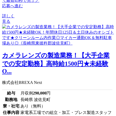
＼最短45秒で完了／
応募へ進む
詳しく
見る
カメラレンズの製造業務！【大手企業
での安定勤務】高時給1500円★未経験
O...
株式会社BREXA Next
給与
月収例
290,000
円
勤務地
長崎県 波佐見町
寮・社宅
あり（無料）
仕事内容
家電系工場での組立・加工・プレス製造スタッフ