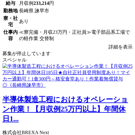
給与
月収例
233,214
円
勤務地
長崎県 諫早市
寮・社
あり
宅
仕事内
≪寮完備・月収23万円・正社員≫電子部品系工場で
容
の軽作業 交替制
詳細を表示
募集が停止しています
スペシャル
半導体製造工程におけるオペレーショ
ン作業！【月収例25万円以上】年間休
日1...
株式会社BREXA Next