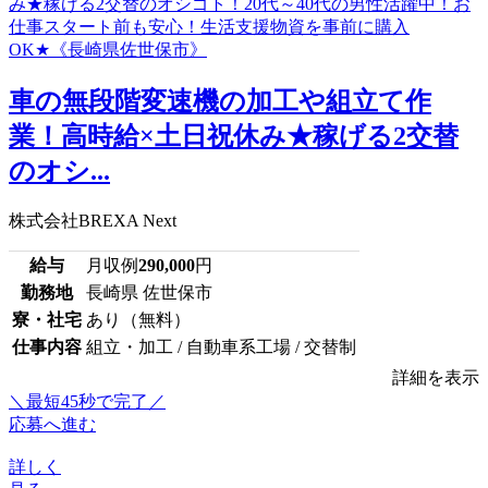
車の無段階変速機の加工や組立て作
業！高時給×土日祝休み★稼げる2交替
のオシ...
株式会社BREXA Next
給与
月収例
290,000
円
勤務地
長崎県 佐世保市
寮・社宅
あり（無料）
仕事内容
組立・加工 / 自動車系工場 / 交替制
詳細を表示
＼最短45秒で完了／
応募へ進む
詳しく