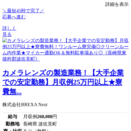
詳細を表示
＼最短45秒で完了／
応募へ進む
詳しく
見る
カメラレンズの製造業務！【大手企業
での安定勤務】月収例25万円以上★寮
費無...
株式会社BREXA Next
給与
月収例
260,000
円
勤務地
長崎県 波佐見町