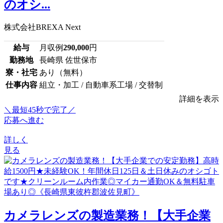
のオシ...
株式会社BREXA Next
給与
月収例
290,000
円
勤務地
長崎県 佐世保市
寮・社宅
あり（無料）
仕事内容
組立・加工 / 自動車系工場 / 交替制
詳細を表示
＼最短45秒で完了／
応募へ進む
詳しく
見る
カメラレンズの製造業務！【大手企業