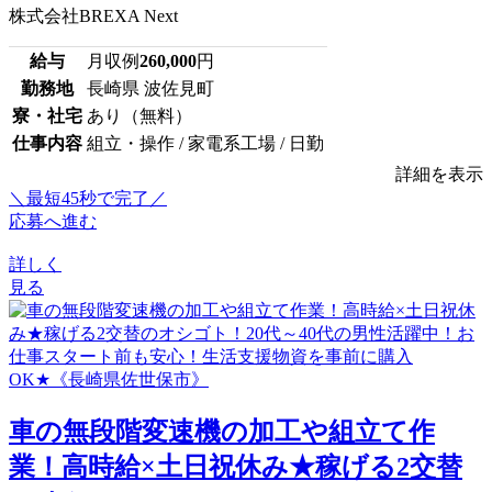
株式会社BREXA Next
給与
月収例
260,000
円
勤務地
長崎県 波佐見町
寮・社宅
あり（無料）
仕事内容
組立・操作 / 家電系工場 / 日勤
詳細を表示
＼最短45秒で完了／
応募へ進む
詳しく
見る
車の無段階変速機の加工や組立て作
業！高時給×土日祝休み★稼げる2交替