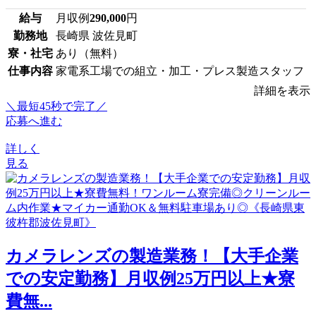
給与
月収例
290,000
円
勤務地
長崎県 波佐見町
寮・社宅
あり（無料）
仕事内容
家電系工場での組立・加工・プレス製造スタッフ
詳細を表示
＼最短45秒で完了／
応募へ進む
詳しく
見る
カメラレンズの製造業務！【大手企業
での安定勤務】月収例25万円以上★寮
費無...