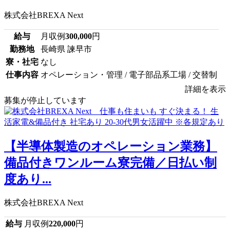
株式会社BREXA Next
給与
月収例
300,000
円
勤務地
長崎県 諫早市
寮・社宅
なし
仕事内容
オペレーション・管理 / 電子部品系工場 / 交替制
詳細を表示
募集が停止しています
【半導体製造のオペレーション業務】
備品付きワンルーム寮完備／日払い制
度あり...
株式会社BREXA Next
給与
月収例
220,000
円