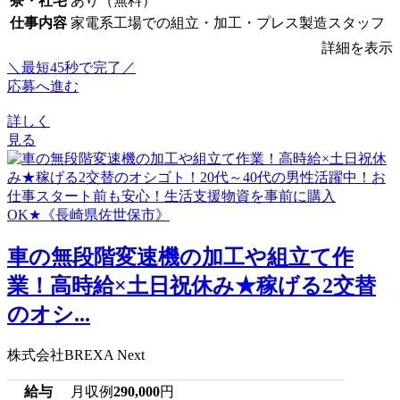
寮・社宅
あり（無料）
仕事内容
家電系工場での組立・加工・プレス製造スタッフ
詳細を表示
＼最短45秒で完了／
応募へ進む
詳しく
見る
車の無段階変速機の加工や組立て作
業！高時給×土日祝休み★稼げる2交替
のオシ...
株式会社BREXA Next
給与
月収例
290,000
円