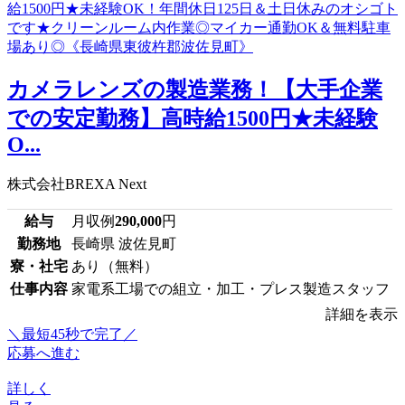
カメラレンズの製造業務！【大手企業
での安定勤務】高時給1500円★未経験
O...
株式会社BREXA Next
給与
月収例
290,000
円
勤務地
長崎県 波佐見町
寮・社宅
あり（無料）
仕事内容
家電系工場での組立・加工・プレス製造スタッフ
詳細を表示
＼最短45秒で完了／
応募へ進む
詳しく