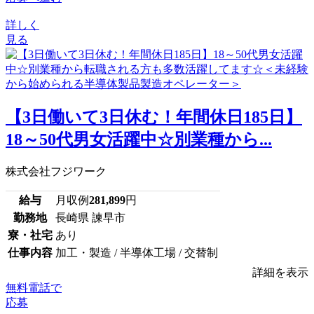
詳しく
見る
【3日働いて3日休む！年間休日185日】
18～50代男女活躍中☆別業種から...
株式会社フジワーク
給与
月収例
281,899
円
勤務地
長崎県 諫早市
寮・社宅
あり
仕事内容
加工・製造 / 半導体工場 / 交替制
詳細を表示
無料電話で
応募