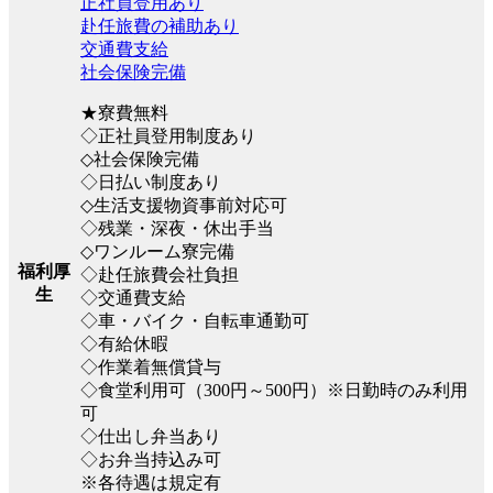
正社員登用あり
赴任旅費の補助あり
交通費支給
社会保険完備
★寮費無料
◇正社員登用制度あり
◇社会保険完備
◇日払い制度あり
◇生活支援物資事前対応可
◇残業・深夜・休出手当
◇ワンルーム寮完備
福利厚
◇赴任旅費会社負担
生
◇交通費支給
◇車・バイク・自転車通勤可
◇有給休暇
◇作業着無償貸与
◇食堂利用可（300円～500円）※日勤時のみ利用
可
◇仕出し弁当あり
◇お弁当持込み可
※各待遇は規定有