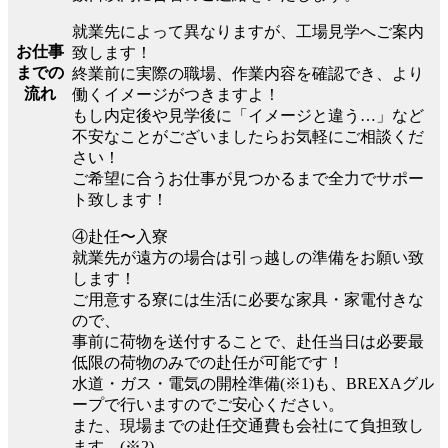
就業先によって異なりますが、工場見学へご案内
お仕事
致します！
までの
終業前に実際の職場、作業内容を確認でき、より
流れ
働くイメージがつきますよ！
もし内定後や見学後に「イメージと違う…」など
不安なことがございましたらお気軽にご相談くだ
さい！
ご希望に合うお仕事が見つかるまで全力でサポー
ト致します！
④赴任〜入寮
就業先が遠方の場合は引っ越しの準備をお願い致
します！
ご用意する寮には生活に必要な家具・家電付きな
ので、
事前に荷物を送付することで、赴任当日は必要最
低限の荷物のみでの赴任が可能です！
水道・ガス・電気の開栓準備(※1)も、BREXAグル
ープで行いますのでご安心ください。
また、現場までの赴任交通費も会社にて負担致し
ます。(※2)