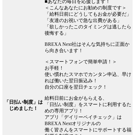
■あなたの毎日を応援します！
＜こんなあなたにお勧めの制度です＞
「給料日前にどうしてもお金が必要だ」
「友達のお祝いで急な出費がある」
「欲しかったこのタイミングは逃したら
後悔する」
BREXA Next社はそんな気持ちに正面か
ら向き合います！
＜スマートフォンで簡単申請！＞
お手軽！
使い慣れたスマホでカンタン申込、早け
れば働いた翌日振込み！
自分の口座を翌日チェック！
給料日前にお金がもらえる、
「日払い制度」は
「日払い制度」をスマートに利用するた
じめました！
めの専用アプリ！
アプリ「デイリーペイチェック」は
BREXA Nextオリジナルの
働く皆さんをスマートにサポートする福