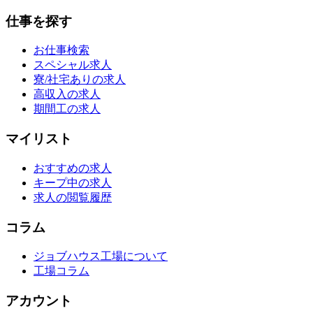
仕事を探す
お仕事検索
スペシャル求人
寮/社宅ありの求人
高収入の求人
期間工の求人
マイリスト
おすすめの求人
キープ中の求人
求人の閲覧履歴
コラム
ジョブハウス工場について
工場コラム
アカウント