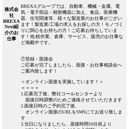
BREXAグループでは、自動車、機械・金属、電
株式会
気・電子部品・精密機器に加え、食品、医療機
社
器、住宅関連等、様々な製造業のお仕事がござい
BREXA
ます！製造業/工場の求人をお探しの方！モノづく
Next紹
りに関心をお持ちの方！ご応募お待ちしていま
介のお
す！他.軽作業、倉庫、サービス、販売のお仕事な
仕事
ど掲載中です。
①登録・面接会
ご応募が完了しましたら、面接・お仕事相談会へ
ご案内致します！
＜オンライン面接を実施しています！＞
＝＝＝＝
1.応募完了後、弊社コールセンターより
面接日時調整のためご連絡させていただきます
2.面接日時のご予約完了後、
オンライン面接のURLをSMSにてお送り致しま
す
3.当日になりましたら、面接時間10分前より