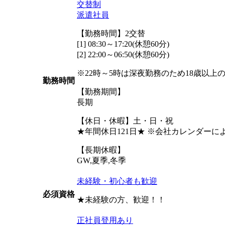
交替制
派遣社員
【勤務時間】2交替
[1] 08:30～17:20(休憩60分)
[2] 22:00～06:50(休憩60分)
※22時～5時は深夜勤務のため18歳以上
勤務時間
【勤務期間】
長期
【休日・休暇】土・日・祝
★年間休日121日★ ※会社カレンダー
【長期休暇】
GW,夏季,冬季
未経験・初心者も歓迎
必須資格
★未経験の方、歓迎！！
正社員登用あり