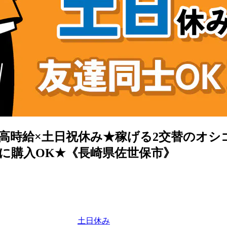
時給×土日祝休み★稼げる2交替のオシゴ
に購入OK★《長崎県佐世保市》
土日休み