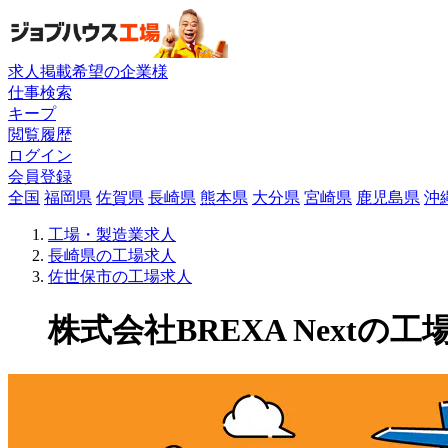
求人掲載希望の企業様
仕事検索
キープ
閲覧履歴
ログイン
会員登録
全国
福岡県
佐賀県
長崎県
熊本県
大分県
宮崎県
鹿児島県
沖
工場・製造業求人
長崎県の工場求人
佐世保市の工場求人
株式会社BREXA Nextの工場求