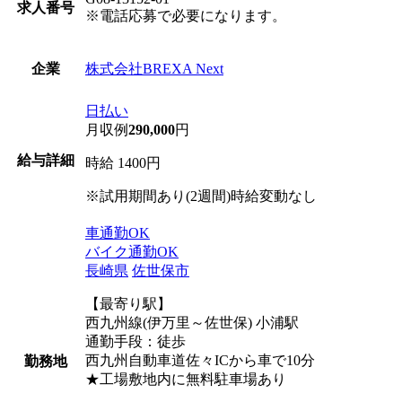
求人番号
※電話応募で必要になります。
株式会社BREXA Next
企業
日払い
月収例
290,000
円
給与詳細
時給 1400円
※試用期間あり(2週間)時給変動なし
車通勤OK
バイク通勤OK
長崎県
佐世保市
【最寄り駅】
西九州線(伊万里～佐世保) 小浦駅
通勤手段：徒歩
西九州自動車道佐々ICから車で10分
勤務地
★工場敷地内に無料駐車場あり