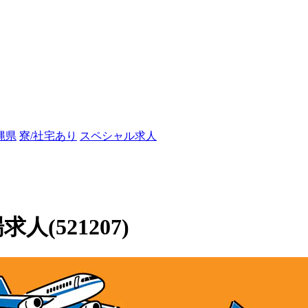
縄県
寮/社宅あり
スペシャル求人
人(521207)