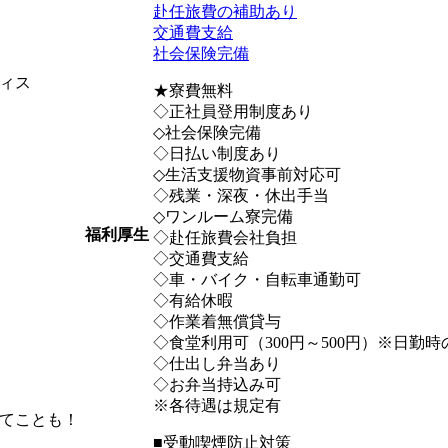
赴任旅費の補助あり
交通費支給
社会保険完備
ィス
★寮費無料
◇正社員登用制度あり
◇社会保険完備
◇日払い制度あり
◇生活支援物資事前対応可
◇残業・深夜・休出手当
◇ワンルーム寮完備
福利厚生
◇赴任旅費会社負担
◇交通費支給
◇車・バイク・自転車通勤可
◇有給休暇
◇作業着無償貸与
◇食堂利用可（300円～500円）※日勤
◇仕出し弁当あり
◇お弁当持込み可
※各待遇は規定有
てことも！
■受動喫煙防止対策