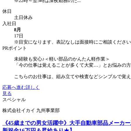
※22時～翌5時は深夜勤務のた...
休日
土日休み
入社日
8月
17日
※目安になります、表記なしは面接時にご相談ください
PRポイント
未経験も安心♪＜軽い部品のかんたん軽作業＞
「今の仕事は覚えることが多くて大変…」とお悩みの方
こちらのお仕事は、組み立てや検査などシンプルで覚えや
応募へ進む
詳しく
見る
スペシャル
株式会社イカイ 九州事業部
《45歳までの男女活躍中》大手自動車部品メーカー
新祝金16万円＆昇給あり★】