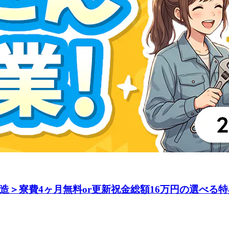
＞寮費4ヶ月無料or更新祝金総額16万円の選べる特典