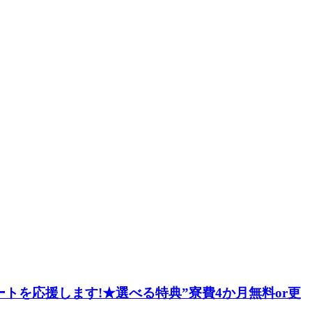
トを応援します!★選べる特典”寮費4か月無料or更