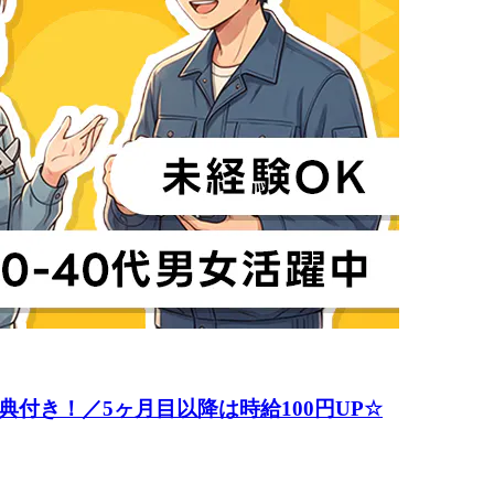
付き！／5ヶ月目以降は時給100円UP☆