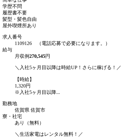
学歴不問
履歴書不要
髪型・髪色自由
屋外喫煙所あり
求人番号
1109126 （電話応募で必要になります。）
給与
月収例
270,545
円
＼入社5ヶ月目以降は時給UP！さらに稼げる！／
【時給】
1,320円
※入社5ヶ月目以降...
勤務地
佐賀県 佐賀市
寮・社宅
あり（無料）
＼生活家電はレンタル無料！／