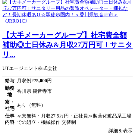
【大手メーカーグループ】社宅費全額
補助◎土日休み&月収27万円可！サニタ
リ...
UTエージェント株式会社
給与
月収例
275,000
円
勤務
香川県 観音寺市
地
寮・
あり（無料）
社宅
仕事
≪寮無料・月収27.5万円・正社員≫製薬化粧品系工場
内容
での組立・機械操作 交替制
詳細を表示