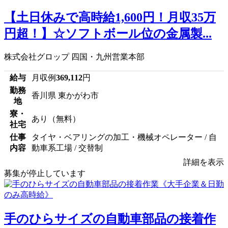
【土日休みで高時給1,600円！月収35万
円超！】☆ソフトボール位の金属製...
株式会社グロップ 四国・九州営業本部
給与
月収例
369,112
円
勤務
香川県 東かがわ市
地
寮・
あり（無料）
社宅
仕事
タイヤ・ベアリングの加工・機械オペレーター / 自
内容
動車系工場 / 交替制
詳細を表示
募集が停止しています
手のひらサイズの自動車部品の接着作