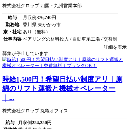
株式会社グロップ 四国・九州営業本部
給与
月収例
376,740
円
勤務地
香川県 東かがわ市
寮・社宅
あり（無料）
仕事内容
ベアリングの材料投入 / 自動車系工場 / 交替制
詳細を表示
募集が停止しています
時給1,500円！希望日払い制度アリ｜原
綿のリフト運搬と機械オペレーター
｜...
株式会社グロップ 丸亀オフィス
給与
月収例
254,250
円