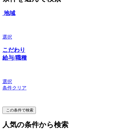
地域
選択
こだわり
給与/職種
選択
条件クリア
この条件で検索
人気の条件から検索