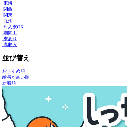
東海
関西
関東
九州
即入寮OK
期間工
寮あり
高収入
並び替え
おすすめ順
給与が高い順
新着順