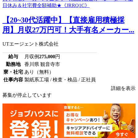
【20~30代活躍中】【直接雇用積極採
用】月収27万円可！大手有名メーカー...
UTエージェント株式会社
給与
月収例
275,000
円
勤務地
香川県 観音寺市
寮・社宅
あり（無料）
仕事内容
製紙系工場 / 検査・検品 / 正社員
詳細を表示
募集が停止しています