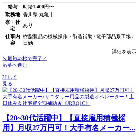
給与
時給
1,400
円〜
勤務地
香川県 丸亀市
寮・社
あり
宅
仕事内
樹脂製品の機械操作・製造補助 / 電子部品系工場 /
容
日勤
詳細を表示
＼最短45秒で完了／
応募へ進む
詳しく
見る
【20~30代活躍中】【直接雇用積極採
用】月収27万円可！大手有名メーカー...