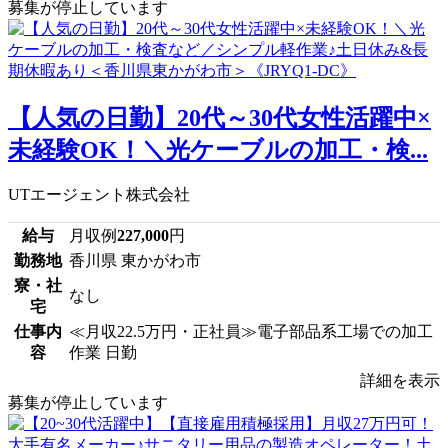
募集が停止しています
【人気の日勤】20代～30代女性活躍中×
未経験OK！＼光ケーブルの加工・検...
UTエージェント株式会社
給与
月収例
227,000
円
勤務地
香川県 東かがわ市
寮・社
なし
宅
仕事内
≪月収22.5万円・正社員≫電子部品系工場での加工
容
作業 日勤
詳細を表示
募集が停止しています