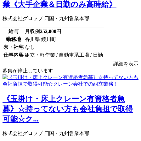
業《大手企業＆日勤のみ高時給》
株式会社グロップ 四国・九州営業本部
給与
月収例
252,000
円
勤務地
香川県 綾川町
寮・社宅
なし
仕事内容
組立・軽作業 / 自動車系工場 / 日勤
詳細を表示
募集が停止しています
《玉掛け・床上クレーン有資格者急
募》☆持ってない方も会社負担で取得
可能☆ク...
株式会社グロップ 四国・九州営業本部