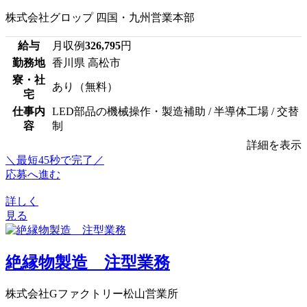
株式会社グロップ 四国・九州営業本部
給与
月収例
326,795
円
勤務地
香川県 高松市
寮・社
あり（無料）
宅
仕事内
LED部品の機械操作・製造補助 / 半導体工場 / 交替
容
制
詳細を表示
＼最短45秒で完了／
応募へ進む
詳しく
見る
絶縁物製造 注型業務
株式会社Gファクトリー松山営業所