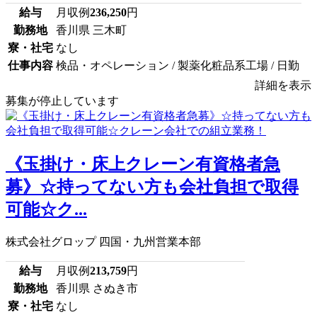
給与
月収例
236,250
円
勤務地
香川県 三木町
寮・社宅
なし
仕事内容
検品・オペレーション / 製薬化粧品系工場 / 日勤
詳細を表示
募集が停止しています
《玉掛け・床上クレーン有資格者急
募》☆持ってない方も会社負担で取得
可能☆ク...
株式会社グロップ 四国・九州営業本部
給与
月収例
213,759
円
勤務地
香川県 さぬき市
寮・社宅
なし