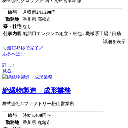
株式会社グロップ 四国・九州営業本部
給与
月収例
241,290
円
勤務地
香川県 高松市
寮・社宅
なし
仕事内容
船舶用エンジンの組立・梱包 / 機械系工場 / 日勤
詳細を表示
＼最短45秒で完了／
応募へ進む
詳しく
見る
絶縁物製造 成形業務
株式会社Gファクトリー松山営業所
給与
時給
1,400
円〜
勤務地
香川県 丸亀市