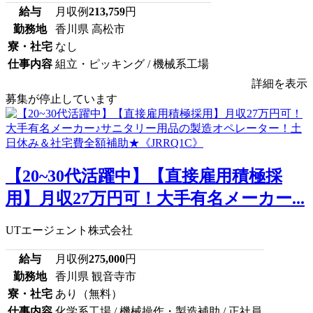
給与
月収例
213,759
円
勤務地
香川県 高松市
寮・社宅
なし
仕事内容
組立・ピッキング / 機械系工場
詳細を表示
募集が停止しています
【20~30代活躍中】【直接雇用積極採
用】月収27万円可！大手有名メーカー...
UTエージェント株式会社
給与
月収例
275,000
円
勤務地
香川県 観音寺市
寮・社宅
あり（無料）
仕事内容
化学系工場 / 機械操作・製造補助 / 正社員