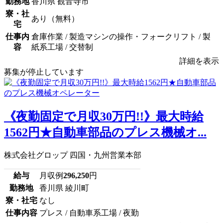
勤務地
香川県 観音寺市
寮・社
あり（無料）
宅
仕事内
倉庫作業 / 製造マシンの操作・フォークリフト / 製
容
紙系工場 / 交替制
詳細を表示
募集が停止しています
《夜勤固定で月収30万円!!》最大時給
1562円★自動車部品のプレス機械オ...
株式会社グロップ 四国・九州営業本部
給与
月収例
296,250
円
勤務地
香川県 綾川町
寮・社宅
なし
仕事内容
プレス / 自動車系工場 / 夜勤