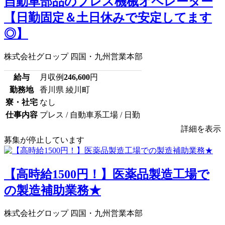
自動車部品のプレス機械オペレーター
【日勤固定＆土日休みで安定してます
◎】
株式会社グロップ 四国・九州営業本部
給与
月収例
246,600
円
勤務地
香川県 綾川町
寮・社宅
なし
仕事内容
プレス / 自動車系工場 / 日勤
詳細を表示
募集が停止しています
【高時給1500円！】医薬品製造工場で
の製造補助業務★
株式会社グロップ 四国・九州営業本部