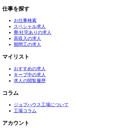
仕事を探す
お仕事検索
スペシャル求人
寮/社宅ありの求人
高収入の求人
期間工の求人
マイリスト
おすすめの求人
キープ中の求人
求人の閲覧履歴
コラム
ジョブハウス工場について
工場コラム
アカウント