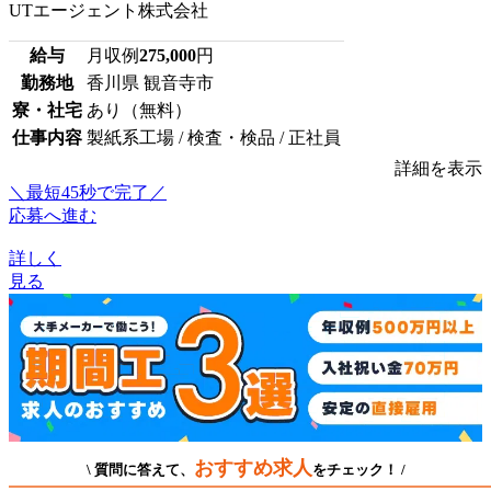
UTエージェント株式会社
給与
月収例
275,000
円
勤務地
香川県 観音寺市
寮・社宅
あり（無料）
仕事内容
製紙系工場 / 検査・検品 / 正社員
詳細を表示
＼最短45秒で完了／
応募へ進む
詳しく
見る
おすすめ求人
\ 質問に答えて、
をチェック！ /