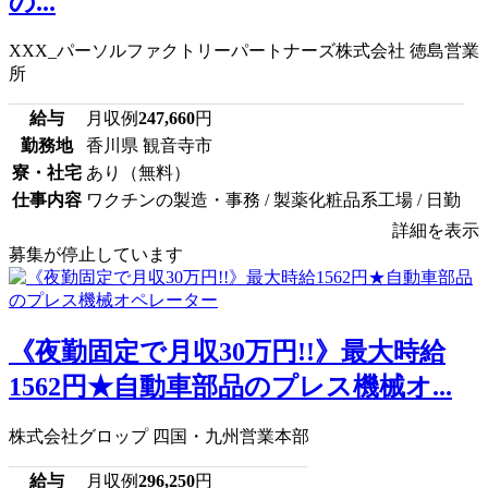
の...
XXX_パーソルファクトリーパートナーズ株式会社 徳島営業
所
給与
月収例
247,660
円
勤務地
香川県 観音寺市
寮・社宅
あり（無料）
仕事内容
ワクチンの製造・事務 / 製薬化粧品系工場 / 日勤
詳細を表示
募集が停止しています
《夜勤固定で月収30万円!!》最大時給
1562円★自動車部品のプレス機械オ...
株式会社グロップ 四国・九州営業本部
給与
月収例
296,250
円