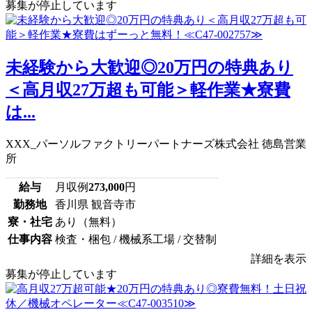
募集が停止しています
未経験から大歓迎◎20万円の特典あり
＜高月収27万超も可能＞軽作業★寮費
は...
XXX_パーソルファクトリーパートナーズ株式会社 徳島営業
所
給与
月収例
273,000
円
勤務地
香川県 観音寺市
寮・社宅
あり（無料）
仕事内容
検査・梱包 / 機械系工場 / 交替制
詳細を表示
募集が停止しています