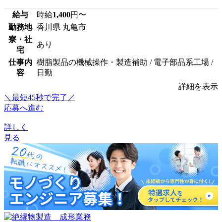
給与
時給
1,400
円〜
勤務地
香川県 丸亀市
寮・社
あり
宅
仕事内
樹脂製品の機械操作・製造補助 / 電子部品系工場 /
容
日勤
詳細を表示
＼最短45秒で完了／
応募へ進む
詳しく
見る