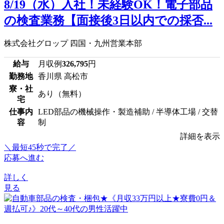
8/19（水）入社！未経験OK！電子部品
の検査業務【面接後3日以内での採否...
株式会社グロップ 四国・九州営業本部
給与
月収例
326,795
円
勤務地
香川県 高松市
寮・社
あり（無料）
宅
仕事内
LED部品の機械操作・製造補助 / 半導体工場 / 交替
容
制
詳細を表示
＼最短45秒で完了／
応募へ進む
詳しく
見る