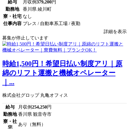
給与
月収例
379,200
円
勤務地
香川県 綾川町
寮・社宅
なし
仕事内容
プレス / 自動車系工場 / 夜勤
詳細を表示
募集が停止しています
時給1,500円！希望日払い制度アリ｜原
綿のリフト運搬と機械オペレーター
｜...
株式会社グロップ 丸亀オフィス
給与
月収例
254,250
円
勤務地
香川県 観音寺市
寮・社
あり（無料）
宅