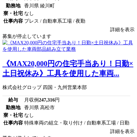
勤務地
香川県 綾川町
寮・社宅
なし
仕事内容
プレス / 自動車系工場 / 夜勤
詳細を表示
募集が停止しています
《MAX20,000円の住宅手当あり！日勤×
土日祝休み》工具を使用した車両...
株式会社グロップ 四国・九州営業本部
給与
月収例
247,316
円
勤務地
香川県 高松市
寮・社宅
なし
仕事内容
特殊車両の組立・取り付け / 自動車系工場 / 日勤
詳細を表示