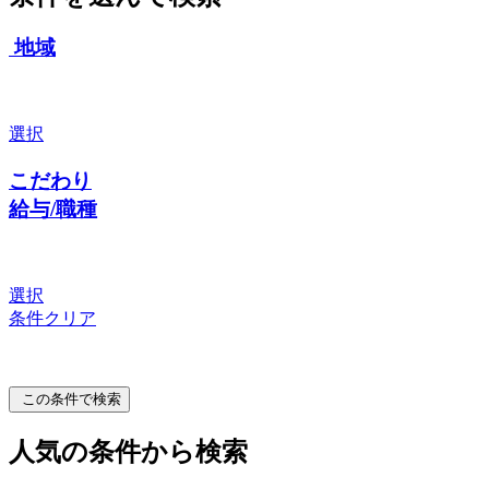
地域
選択
こだわり
給与/職種
選択
条件クリア
この条件で検索
人気の条件から検索