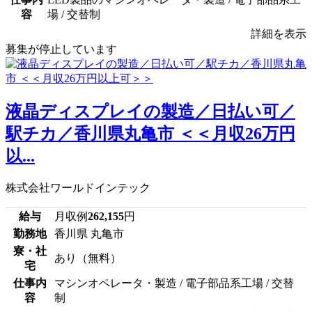
容
場 / 交替制
詳細を表示
募集が停止しています
液晶ディスプレイの製造／日払い可／
駅チカ／香川県丸亀市 ＜＜月収26万円
以...
株式会社ワールドインテック
給与
月収例
262,155
円
勤務地
香川県 丸亀市
寮・社
あり（無料）
宅
仕事内
マシンオペレータ・製造 / 電子部品系工場 / 交替
容
制