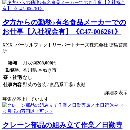
夕方からの勤務♪有名食品メーカーでの
お仕事【入社祝金有】《C47-006261》
XXX_パーソルファクトリーパートナーズ株式会社 徳島営業
所
給与
月収例
208,000
円
勤務地
香川県 さぬき市
寮・社宅
なし
仕事内容
野菜の包装 / 食品系工場 / 夜勤
詳細を表示
募集が停止しています
クレーン部品の組み立て作業／日勤専