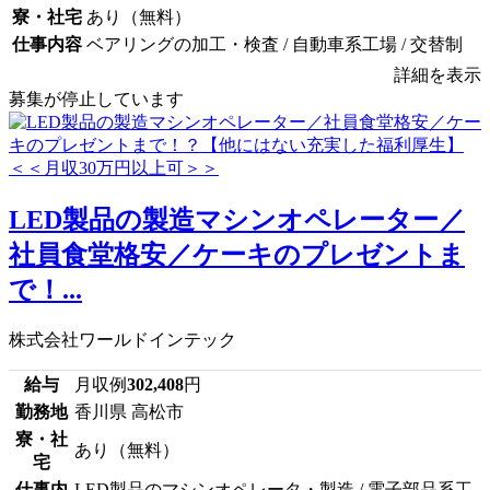
寮・社宅
あり（無料）
仕事内容
ベアリングの加工・検査 / 自動車系工場 / 交替制
詳細を表示
募集が停止しています
LED製品の製造マシンオペレーター／
社員食堂格安／ケーキのプレゼントま
で！...
株式会社ワールドインテック
給与
月収例
302,408
円
勤務地
香川県 高松市
寮・社
あり（無料）
宅
仕事内
LED製品のマシンオペレータ・製造 / 電子部品系工