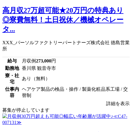
高月収27万超可能★20万円の特典あり
◎寮費無料！土日祝休／機械オペレー
タ...
XXX_パーソルファクトリーパートナーズ株式会社 徳島営業
所
給与
月収例
273,000
円
勤務地
香川県 観音寺市
寮・社
あり（無料）
宅
仕事内
ヘアケア製品の検品・操作 / 製薬化粧品系工場 / 交
容
替制
詳細を表示
募集が停止しています