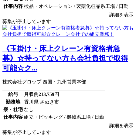
仕事内容
検品・オペレーション / 製薬化粧品系工場 / 日勤
詳細を表示
募集が停止しています
《玉掛け・床上クレーン有資格者急
募》☆持ってない方も会社負担で取得
可能☆ク...
株式会社グロップ 四国・九州営業本部
給与
月収例
213,759
円
勤務地
香川県 さぬき市
寮・社宅
なし
仕事内容
組立・ピッキング / 機械系工場 / 日勤
詳細を表示
募集が停止しています