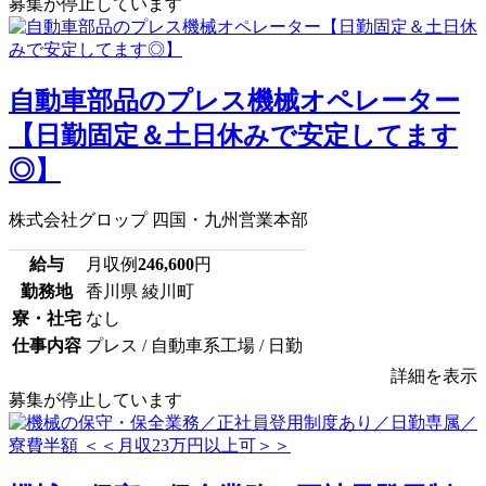
募集が停止しています
自動車部品のプレス機械オペレーター
【日勤固定＆土日休みで安定してます
◎】
株式会社グロップ 四国・九州営業本部
給与
月収例
246,600
円
勤務地
香川県 綾川町
寮・社宅
なし
仕事内容
プレス / 自動車系工場 / 日勤
詳細を表示
募集が停止しています