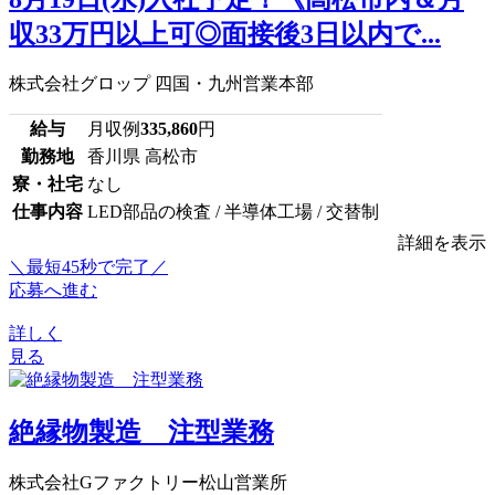
収33万円以上可◎面接後3日以内で...
株式会社グロップ 四国・九州営業本部
給与
月収例
335,860
円
勤務地
香川県 高松市
寮・社宅
なし
仕事内容
LED部品の検査 / 半導体工場 / 交替制
詳細を表示
＼最短45秒で完了／
応募へ進む
詳しく
見る
絶縁物製造 注型業務
株式会社Gファクトリー松山営業所