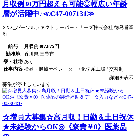
月収例30万円超えも可能◎幅広い年齢
層が活躍中♪≪C47-007131≫
XXX_パーソルファクトリーパートナーズ株式会社 徳島営業
所
給与
月収例
307,875
円
勤務地
香川県 三豊市
寮・社宅
あり
仕事内容
検品・機械オペレーター / 化学系工場 / 交替制
詳細を表示
募集が停止しています
☆増員大募集☆高月収！日勤＆土日祝休
★未経験からOK◎《寮費￥0》医薬品