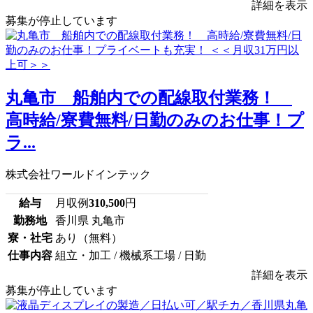
詳細を表示
募集が停止しています
丸亀市 船舶内での配線取付業務！
高時給/寮費無料/日勤のみのお仕事！プ
ラ...
株式会社ワールドインテック
給与
月収例
310,500
円
勤務地
香川県 丸亀市
寮・社宅
あり（無料）
仕事内容
組立・加工 / 機械系工場 / 日勤
詳細を表示
募集が停止しています