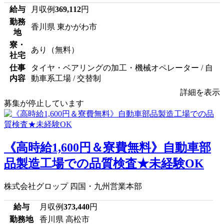
給与
月収例
369,112
円
勤務
香川県 東かがわ市
地
寮・
あり（無料）
社宅
仕事
タイヤ・ベアリングの加工・機械オペレーター / 自
内容
動車系工場 / 交替制
詳細を表示
募集が停止しています
《高時給1,600円＆寮費無料》自動車部
品製造工場での品質検査★未経験OK
株式会社グロップ 四国・九州営業本部
給与
月収例
373,440
円
勤務地
香川県 高松市