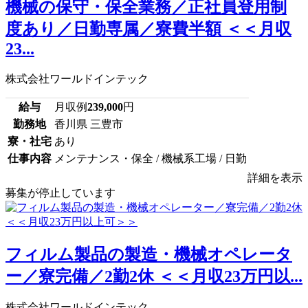
機械の保守・保全業務／正社員登用制
度あり／日勤専属／寮費半額 ＜＜月収
23...
株式会社ワールドインテック
給与
月収例
239,000
円
勤務地
香川県 三豊市
寮・社宅
あり
仕事内容
メンテナンス・保全 / 機械系工場 / 日勤
詳細を表示
募集が停止しています
フィルム製品の製造・機械オペレータ
ー／寮完備／2勤2休 ＜＜月収23万円以...
株式会社ワールドインテック