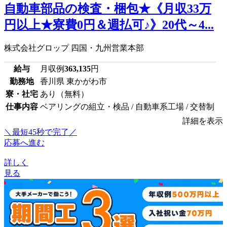
自動車部品の検査・梱包★《月収33万
円以上★寮費0円＆週払可♪》20代～4...
株式会社グロップ 四国・九州営業本部
給与
月収例
363,135
円
勤務地
香川県 東かがわ市
寮・社宅
あり（無料）
仕事内容
ベアリングの組立・検品 / 自動車系工場 / 交替制
詳細を表示
＼最短45秒で完了／
応募へ進む
詳しく
見る