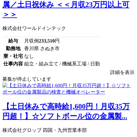
属／土日祝休み ＜＜月収23万円以上可
＞＞
株式会社ワールドインテック
給与
月収例
233,510
円
勤務地
香川県 さぬき市
寮・社宅
なし
仕事内容
組立・組み立て / 機械系工場 / 日勤
詳細を表示
募集が停止しています
【土日休みで高時給1,600円！月収35万
円超！】☆ソフトボール位の金属製...
株式会社グロップ 四国・九州営業本部