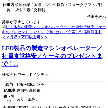
仕事内
倉庫作業 / 製造マシンの操作・フォークリフト / 製
容
紙系工場 / 交替制
詳細を表示
募集が停止しています
LED製品の製造マシンオペレーター／
社員食堂格安／ケーキのプレゼントま
で！...
株式会社ワールドインテック
給与
月収例
302,408
円
勤務地
香川県 高松市
寮・社
あり（無料）
宅
仕事内
LED製品のマシンオペレータ・製造 / 電子部品系工