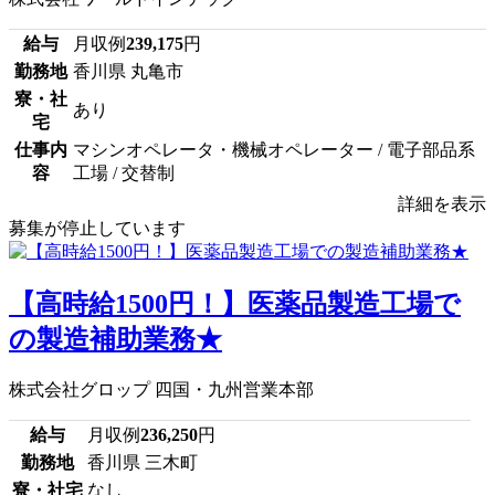
給与
月収例
239,175
円
勤務地
香川県 丸亀市
寮・社
あり
宅
仕事内
マシンオペレータ・機械オペレーター / 電子部品系
容
工場 / 交替制
詳細を表示
募集が停止しています
【高時給1500円！】医薬品製造工場で
の製造補助業務★
株式会社グロップ 四国・九州営業本部
給与
月収例
236,250
円
勤務地
香川県 三木町
寮・社宅
なし