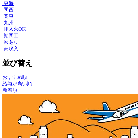
東海
関西
関東
九州
即入寮OK
期間工
寮あり
高収入
並び替え
おすすめ順
給与が高い順
新着順