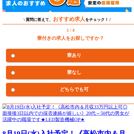
おすすめ求人
\ 質問に答えて、
をチェック！ /
1 / 4
寮付きの求人をお探しですか？
寮あり
寮なし
どちらでも可
8月19日(水)入社予定！《高松市内＆月