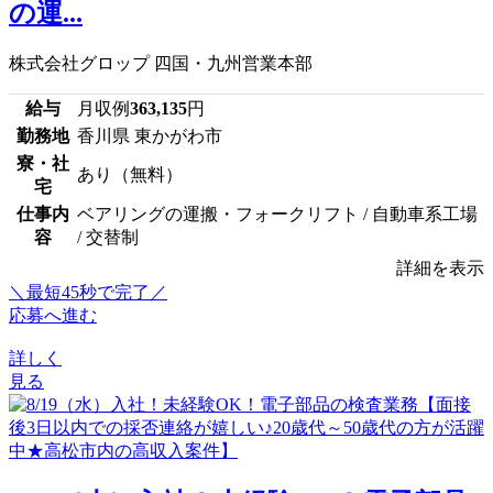
の運...
株式会社グロップ 四国・九州営業本部
給与
月収例
363,135
円
勤務地
香川県 東かがわ市
寮・社
あり（無料）
宅
仕事内
ベアリングの運搬・フォークリフト / 自動車系工場
容
/ 交替制
詳細を表示
＼最短45秒で完了／
応募へ進む
詳しく
見る