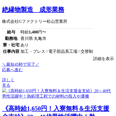
絶縁物製造 成形業務
株式会社Gファクトリー松山営業所
給与
時給
1,400
円〜
勤務地
香川県 丸亀市
寮・社宅
あり
仕事内容
加工・プレス / 電子部品系工場 / 交替制
詳細を表示
＼最短45秒で完了／
応募へ進む
詳しく
見る
《高時給1,650円！入寮無料＆生活支援