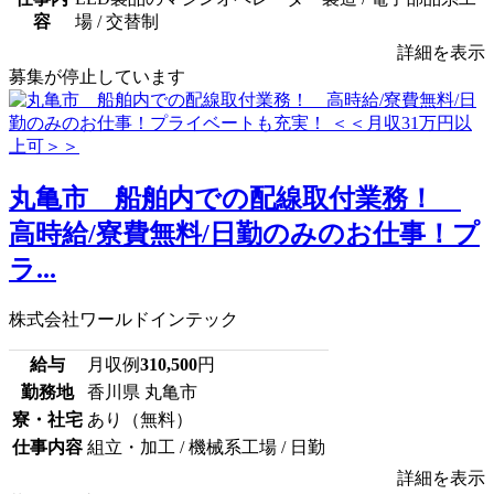
容
場 / 交替制
詳細を表示
募集が停止しています
丸亀市 船舶内での配線取付業務！
高時給/寮費無料/日勤のみのお仕事！プ
ラ...
株式会社ワールドインテック
給与
月収例
310,500
円
勤務地
香川県 丸亀市
寮・社宅
あり（無料）
仕事内容
組立・加工 / 機械系工場 / 日勤
詳細を表示