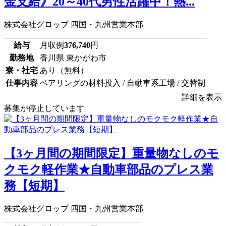
金支給》20～40代男性活躍中！熱...
株式会社グロップ 四国・九州営業本部
給与
月収例
376,740
円
勤務地
香川県 東かがわ市
寮・社宅
あり（無料）
仕事内容
ベアリングの材料投入 / 自動車系工場 / 交替制
詳細を表示
募集が停止しています
【3ヶ月間の期間限定】重量物なしのモ
クモク軽作業★自動車部品のプレス業
務【短期】
株式会社グロップ 四国・九州営業本部