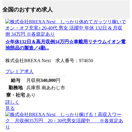
全国のおすすめ求人
☆年休132日＆高月収例34万円☆車載用リチウムイオン電
池部品の製造／4勤...
株式会社BREXA Next 求人番号：974650
プレミア求人
給与
月収例
340,000
円
勤務地
兵庫県 南あわじ市
寮・社宅
あり
詳しく
見る