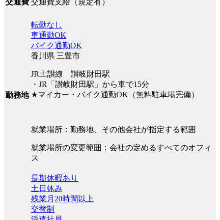
交通費支給（規定有）
交通費
転勤なし
車通勤OK
バイク通勤OK
香川県 三豊市
JR土讃線 讃岐財田駅
・JR「讃岐財田駅」から車で15分
★マイカー・バイク通勤OK（無料駐車場完備）
勤務地
就業場所：勤務地、その他会社が指定する範囲
就業場所の変更範囲：会社の定めるすべてのオフィ
ス
長期休暇あり
土日休み
残業月20時間以上
交替制
派遣社員