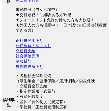
第二新卒歓迎
格
未経験可（男女活躍中）
★交替勤務のご経験ある方歓迎！
★フォークリフト免許お持ちの方も大歓迎！
★外国人の方も活躍中！（日本語での日常会話程度
できる方）
正社員登用あり
赴任旅費の補助あり
交通費支給
社会保険完備
制服貸与
屋外喫煙所あり
・各種社会保険完備
（厚生年金／健康保険／雇用保険／労災保険）
・交通費全額支給
・指定作業服一式貸与
・有給休暇制度
福利厚
・産休／育休制度（規定有）
生
・準社員／正社員登用制度有