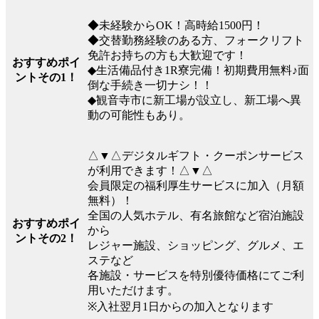
◆未経験からOK！高時給1500円！
◆交替勤務経験のある方、フォークリフト
免許お持ちの方も大歓迎です！
おすすめポイ
◆生活備品付き1R寮完備！初期費用無料♪面
ントその1！
倒な手続き一切ナシ！！
◆観音寺市に新工場が設立し、新工場へ異
動の可能性もあり。
△▼△デジタルギフト・クーポンサービス
が利用できます！△▼△
会員限定の福利厚生サービスに加入（月額
無料）！
全国の人気ホテル、有名旅館など宿泊施設
おすすめポイ
から
ントその2！
レジャー施設、ショッピング、グルメ、エ
ステなど
各施設・サービスを特別優待価格にてご利
用いただけます。
※入社翌月1日からの加入となります