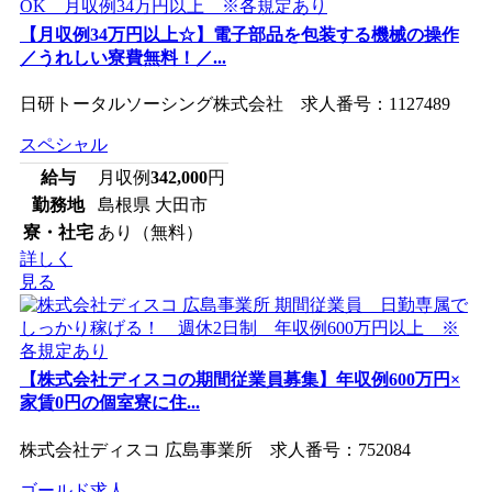
【月収例34万円以上☆】電子部品を包装する機械の操作
／うれしい寮費無料！／...
日研トータルソーシング株式会社 求人番号：1127489
スペシャル
給与
月収例
342,000
円
勤務地
島根県 大田市
寮・社宅
あり（無料）
詳しく
見る
【株式会社ディスコの期間従業員募集】年収例600万円×
家賃0円の個室寮に住...
株式会社ディスコ 広島事業所 求人番号：752084
ゴールド求人