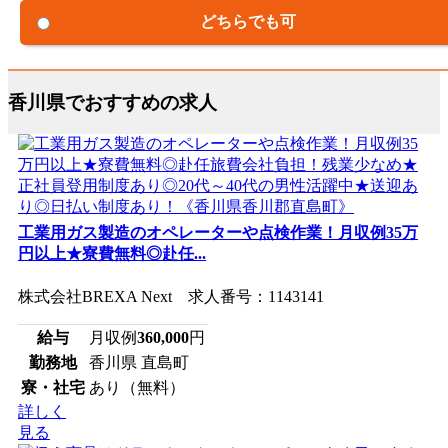
どちらでも可
香川県でおすすめの求人
工業用ガス製造のオペレーターや点検作業！月収例35万
円以上★寮費無料◎赴任...
株式会社BREXA Next 求人番号：1143141
給与
月収例
360,000
円
勤務地
香川県 直島町
寮・社宅
あり（無料）
詳しく
見る