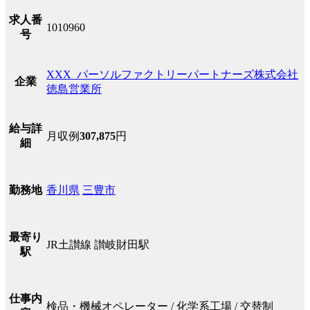
求人番
1010960
号
XXX_パーソルファクトリーパートナーズ株式会社
企業
徳島営業所
給与詳
月収例
307,875
円
細
香川県
三豊市
勤務地
最寄り
JR土讃線 讃岐財田駅
駅
仕事内
検品・機械オペレーター / 化学系工場 / 交替制