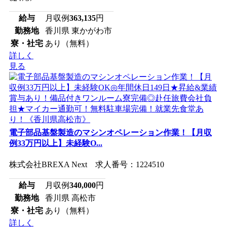
給与
月収例
363,135
円
勤務地
香川県 東かがわ市
寮・社宅
あり（無料）
詳しく
見る
電子部品基盤製造のマシンオペレーション作業！【月収
例33万円以上】未経験O...
株式会社BREXA Next 求人番号：1224510
給与
月収例
340,000
円
勤務地
香川県 高松市
寮・社宅
あり（無料）
詳しく