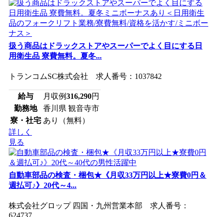
扱う商品はドラックストアやスーパーでよく目にする日
用衛生品 寮費無料。夏冬...
トランコムSC株式会社 求人番号：1037842
給与
月収例
316,290
円
勤務地
香川県 観音寺市
寮・社宅
あり（無料）
詳しく
見る
自動車部品の検査・梱包★《月収33万円以上★寮費0円＆
週払可♪》20代～4...
株式会社グロップ 四国・九州営業本部 求人番号：
624737