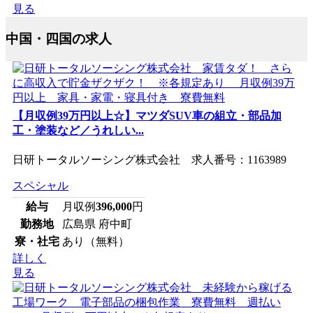
見る
中国・四国の求人
【月収例39万円以上☆】マツダSUV車の組立・部品加
工・塗装など／うれしい...
日研トータルソーシング株式会社 求人番号：1163989
スペシャル
給与
月収例
396,000
円
勤務地
広島県 府中町
寮・社宅
あり（無料）
詳しく
見る