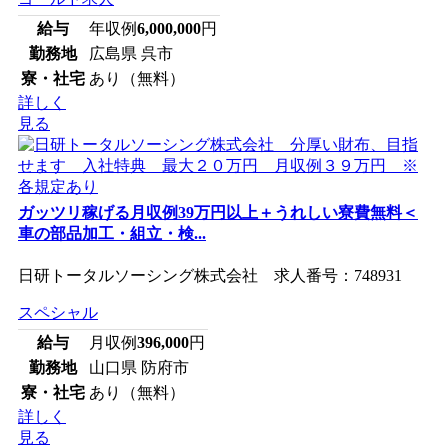
給与
年収例
6,000,000
円
勤務地
広島県 呉市
寮・社宅
あり（無料）
詳しく
見る
ガッツリ稼げる月収例39万円以上＋うれしい寮費無料＜
車の部品加工・組立・検...
日研トータルソーシング株式会社 求人番号：748931
スペシャル
給与
月収例
396,000
円
勤務地
山口県 防府市
寮・社宅
あり（無料）
詳しく
見る