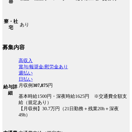
容
寮・社
あり
宅
募集内容
高収入
賞与/報奨金/慰労金あり
週払い
日払い
月収例
307,875
円
給与詳
細
基本時給1500円・深夜時給1625円 ※交通費全額支
給（規定あり）
【月収例】30.7万円（21日勤務＋残業20h＋深夜
49h）