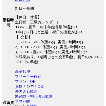
即日～長期
【休日・休暇】
勤務時
土日祝（工場カレンダー）
間
★GW・夏季・年末年始長期休暇あり
★年に17日ほど土曜・祝日の出勤があり
【3交替】
1）7:00～15:45 休憩45分 [実働]8時間00分
2）15:00～23:45 休憩45分 [実働]8時間00分
3）23:00～翌7:45 休憩45分 [実働]8時間00分
※残業あり。1週間ごとの交替勤務。初日のみ8:00～
17:10での勤務
高卒歓迎
フリーター歓迎
ブランクOK
資格ナシでもOK
外国人も歓迎
未経験・初心者も歓迎
学歴不問
必須資