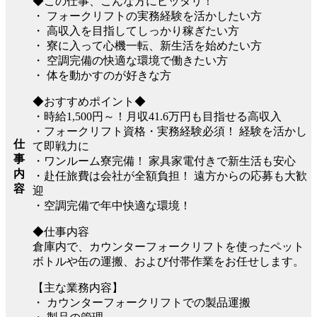
◆この仕事、こんな方にピッタリ！
・ フォークリフトの実務経験を活かしたい方
・ 高収入を目指してしっかり稼ぎたい方
・ 寮に入って心機一転、新生活を始めたい方
・ 空調完備の快適な環境で働きたい方
・ 体を動かすのが好きな方
◆おすすめポイント◆
・時給1,500円～！月収41.6万円も目指せる高収入
・フォークリフト資格・実務経験必須！ 経験を活かし
仕
て即戦力に
事
・ワンルーム寮完備！ 家具家電付きで新生活も安心
内
・赴任旅費は会社が全額負担！ 遠方からの応募も大歓
容
迎
・空調完備で年中快適な環境！
◆仕事内容
倉庫内で、カウンターフォークリフトを使ったペット
ボトルや缶の運搬、および付帯作業をお任せします。
【主な業務内容】
・ カウンターフォークリフトでの製品運搬