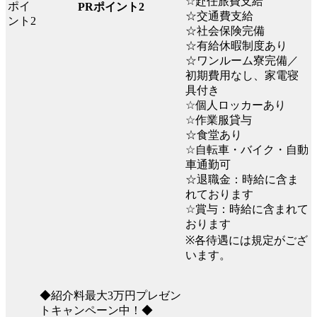
☆赴任旅費支給
PRポイント2
☆交通費支給
☆社会保険完備
☆有給休暇制度あり
☆ワンルーム寮完備／
初期費用なし、家電寝
具付き
☆個人ロッカーあり
☆作業服貸与
☆食堂あり
☆自転車・バイク・自動
車通勤可
☆退職金：時給に含ま
れております
☆賞与：時給に含まれて
おります
※各待遇には規定がござ
います。
◆紹介料最大3万円プレゼン
トキャンペーン中！◆