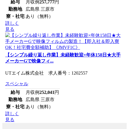
給与
月収例
257,777
円
勤務地
広島県 三原市
寮・社宅
あり（無料）
詳しく
見る
【シンプル繰り返し作業】未経験歓迎×年休158日★大手
メーカーGで映像フィ...
UTエイム株式会社 求人番号：1202557
スペシャル
給与
月収例
252,041
円
勤務地
広島県 三原市
寮・社宅
あり（無料）
詳しく
見る