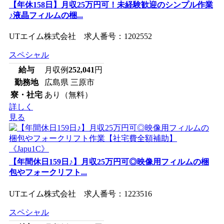
【年休158日】月収25万円可！未経験歓迎のシンプル作業
♪液晶フィルムの梱...
UTエイム株式会社 求人番号：1202552
スペシャル
給与
月収例
252,041
円
勤務地
広島県 三原市
寮・社宅
あり（無料）
詳しく
見る
【年間休日159日♪】月収25万円可◎映像用フィルムの梱
包やフォークリフト...
UTエイム株式会社 求人番号：1223516
スペシャル