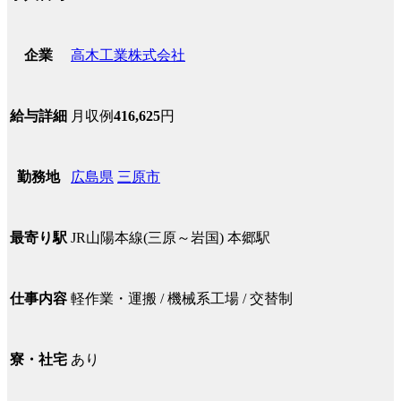
高木工業株式会社
企業
月収例
416,625
円
給与詳細
広島県
三原市
勤務地
JR山陽本線(三原～岩国) 本郷駅
最寄り駅
軽作業・運搬 / 機械系工場 / 交替制
仕事内容
あり
寮・社宅