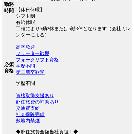
勤務
【休日休暇】
時間
シフト制
有給休暇
工程により5勤2休または5勤3休となります（会社カレ
ンダーによる）
高卒歓迎
フリーター歓迎
フォークリフト資格
必須
学歴不問
資格
第二新卒歓迎
学歴不問
資格取得支援あり
赴任旅費の補助あり
交通費支給
社会保険完備
敷地内禁煙
◆赴任旅費全額当社負担！◆