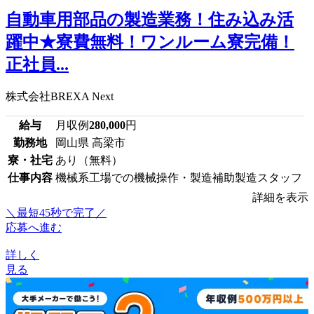
自動車用部品の製造業務！住み込み活
躍中★寮費無料！ワンルーム寮完備！
正社員...
株式会社BREXA Next
給与
月収例
280,000
円
勤務地
岡山県 高梁市
寮・社宅
あり（無料）
仕事内容
機械系工場での機械操作・製造補助製造スタッフ
詳細を表示
＼最短45秒で完了／
応募へ進む
詳しく
見る