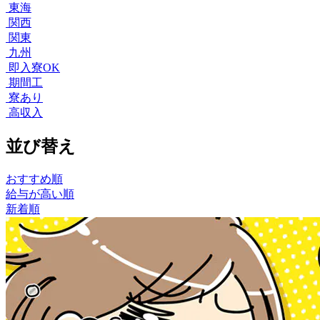
東海
関西
関東
九州
即入寮OK
期間工
寮あり
高収入
並び替え
おすすめ順
給与が高い順
新着順