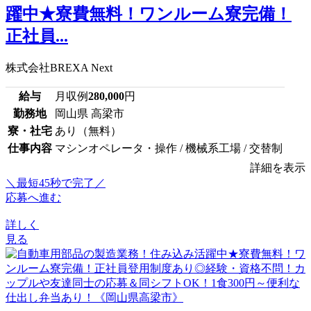
躍中★寮費無料！ワンルーム寮完備！
正社員...
株式会社BREXA Next
給与
月収例
280,000
円
勤務地
岡山県 高梁市
寮・社宅
あり（無料）
仕事内容
マシンオペレータ・操作 / 機械系工場 / 交替制
詳細を表示
＼最短45秒で完了／
応募へ進む
詳しく
見る