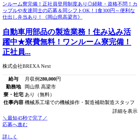
自動車用部品の製造業務！住み込み活
躍中★寮費無料！ワンルーム寮完備！
正社員...
株式会社BREXA Next
給与
月収例
280,000
円
勤務地
岡山県 高梁市
寮・社宅
あり（無料）
仕事内容
機械系工場での機械操作・製造補助製造スタッフ
詳細を表示
＼最短45秒で完了／
応募へ進む
詳しく