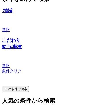
地域
選択
こだわり
給与/職種
選択
条件クリア
この条件で検索
人気の条件から検索