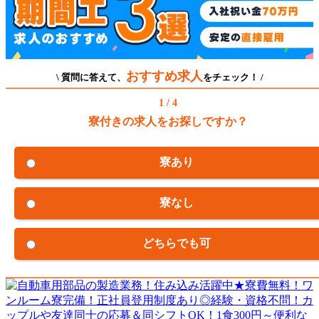
おすすめ求人
\ 質問に答えて、
をチェック！ /
1 / 4
寮付きの求人をお探しですか？
寮あり
寮なし
どちらでも可