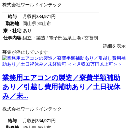
株式会社ワールドインテック
給与
月収例
334,971
円
勤務地
岡山県 津山市
寮・社宅
あり
仕事内容
組立・製造 / 電子部品系工場 / 交替制
詳細を表示
募集が停止しています
業務用エアコンの製造／寮費半額補助
あり／引越し費用補助あり／土日祝休
み／未...
株式会社ワールドインテック
給与
月収例
334,971
円
勤務地
岡山県 津山市