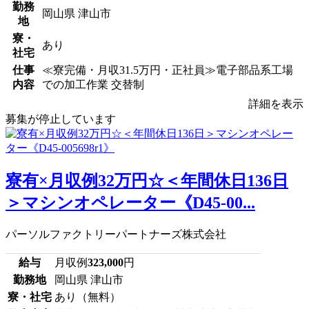
勤務
岡山県 津山市
地
寮・
あり
社宅
仕事
≪寮完備・月収31.5万円・正社員≫電子部品系工場
内容
での加工作業 交替制
詳細を表示
募集が停止しています
寮有×月収例32万円☆＜年間休日136日
＞マシンオペレーター《D45-00...
パーソルファクトリーパートナーズ株式会社
給与
月収例
323,000
円
勤務地
岡山県 津山市
寮・社宅
あり（無料）