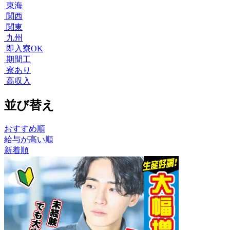
東海
関西
関東
九州
即入寮OK
期間工
寮あり
高収入
並び替え
おすすめ順
給与が高い順
新着順