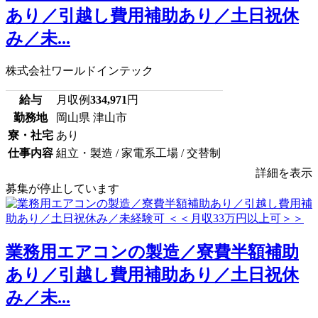
あり／引越し費用補助あり／土日祝休
み／未...
株式会社ワールドインテック
給与
月収例
334,971
円
勤務地
岡山県 津山市
寮・社宅
あり
仕事内容
組立・製造 / 家電系工場 / 交替制
詳細を表示
募集が停止しています
業務用エアコンの製造／寮費半額補助
あり／引越し費用補助あり／土日祝休
み／未...