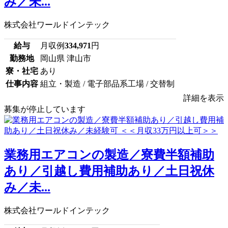
み／未...
株式会社ワールドインテック
給与
月収例
334,971
円
勤務地
岡山県 津山市
寮・社宅
あり
仕事内容
組立・製造 / 電子部品系工場 / 交替制
詳細を表示
募集が停止しています
業務用エアコンの製造／寮費半額補助
あり／引越し費用補助あり／土日祝休
み／未...
株式会社ワールドインテック