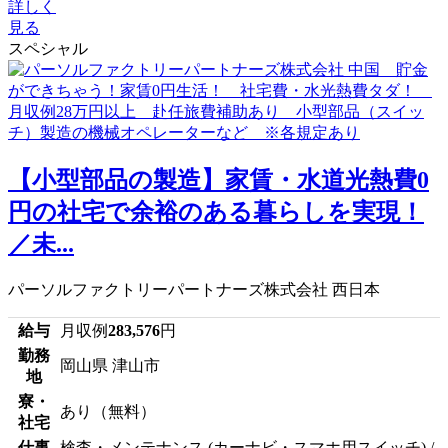
詳しく
見る
スペシャル
【小型部品の製造】家賃・水道光熱費0
円の社宅で余裕のある暮らしを実現！
／未...
パーソルファクトリーパートナーズ株式会社 西日本
給与
月収例
283,576
円
勤務
岡山県 津山市
地
寮・
あり（無料）
社宅
仕事
検査・メンテナンス (カーナビ・スマホ用スイッチ) /