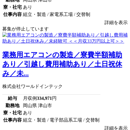
寮・社宅
あり
仕事内容
組立・製造 / 家電系工場 / 交替制
詳細を表示
募集が停止しています
業務用エアコンの製造／寮費半額補助
あり／引越し費用補助あり／土日祝休
み／未...
株式会社ワールドインテック
給与
月収例
334,971
円
勤務地
岡山県 津山市
寮・社宅
あり
仕事内容
組立・製造 / 電子部品系工場 / 交替制
詳細を表示