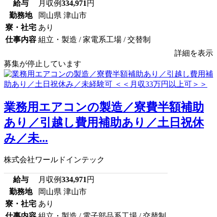
給与
月収例
334,971
円
勤務地
岡山県 津山市
寮・社宅
あり
仕事内容
組立・製造 / 家電系工場 / 交替制
詳細を表示
募集が停止しています
業務用エアコンの製造／寮費半額補助
あり／引越し費用補助あり／土日祝休
み／未...
株式会社ワールドインテック
給与
月収例
334,971
円
勤務地
岡山県 津山市
寮・社宅
あり
仕事内容
組立・製造 / 電子部品系工場 / 交替制