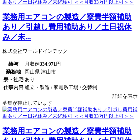
業務用エアコンの製造／寮費半額補助
あり／引越し費用補助あり／土日祝休
み／未...
株式会社ワールドインテック
給与
月収例
334,971
円
勤務地
岡山県 津山市
寮・社宅
あり
仕事内容
組立・製造 / 家電系工場 / 交替制
詳細を表示
募集が停止しています
業務用エアコンの製造／寮費半額補助