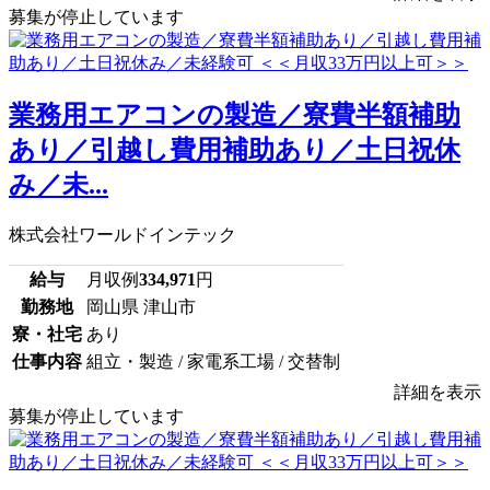
募集が停止しています
業務用エアコンの製造／寮費半額補助
あり／引越し費用補助あり／土日祝休
み／未...
株式会社ワールドインテック
給与
月収例
334,971
円
勤務地
岡山県 津山市
寮・社宅
あり
仕事内容
組立・製造 / 家電系工場 / 交替制
詳細を表示
募集が停止しています