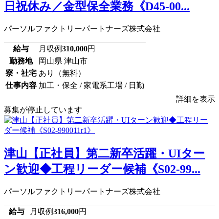
日祝休み／金型保全業務《D45-00...
パーソルファクトリーパートナーズ株式会社
給与
月収例
310,000
円
勤務地
岡山県 津山市
寮・社宅
あり（無料）
仕事内容
加工・保全 / 家電系工場 / 日勤
詳細を表示
募集が停止しています
津山【正社員】第二新卒活躍・UIター
ン歓迎◆工程リーダー候補《S02-99...
パーソルファクトリーパートナーズ株式会社
給与
月収例
316,000
円