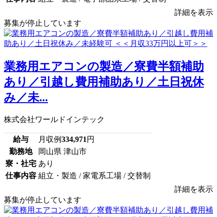
詳細を表示
募集が停止しています
業務用エアコンの製造／寮費半額補助
あり／引越し費用補助あり／土日祝休
み／未...
株式会社ワールドインテック
給与
月収例
334,971
円
勤務地
岡山県 津山市
寮・社宅
あり
仕事内容
組立・製造 / 家電系工場 / 交替制
詳細を表示
募集が停止しています