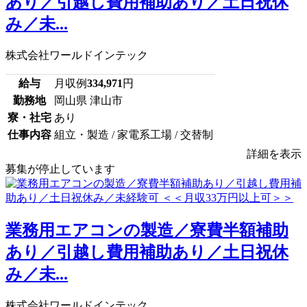
あり／引越し費用補助あり／土日祝休
み／未...
株式会社ワールドインテック
給与
月収例
334,971
円
勤務地
岡山県 津山市
寮・社宅
あり
仕事内容
組立・製造 / 家電系工場 / 交替制
詳細を表示
募集が停止しています
業務用エアコンの製造／寮費半額補助
あり／引越し費用補助あり／土日祝休
み／未...
株式会社ワールドインテック