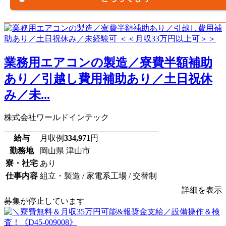
業務用エアコンの製造／寮費半額補助
あり／引越し費用補助あり／土日祝休
み／未...
株式会社ワールドインテック
給与
月収例
334,971
円
勤務地
岡山県 津山市
寮・社宅
あり
仕事内容
組立・製造 / 家電系工場 / 交替制
詳細を表示
募集が停止しています