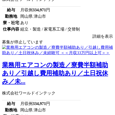
給与
月収例
334,971
円
勤務地
岡山県 津山市
寮・社宅
あり
仕事内容
組立・製造 / 家電系工場 / 交替制
詳細を表示
募集が停止しています
業務用エアコンの製造／寮費半額補助
あり／引越し費用補助あり／土日祝休
み／未...
株式会社ワールドインテック
給与
月収例
334,971
円
勤務地
岡山県 津山市