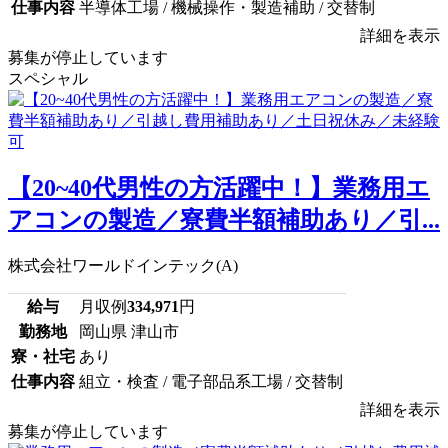
仕事内容
半導体工場 / 機械操作・製造補助 / 交替制
詳細を表示
募集が停止しています
スペシャル
【20~40代男性の方活躍中！】業務用エ
アコンの製造／寮費半額補助あり／引...
株式会社ワールドインテック(A)
給与
月収例
334,971
円
勤務地
岡山県 津山市
寮・社宅
あり
仕事内容
組立・検査 / 電子部品系工場 / 交替制
詳細を表示
募集が停止しています