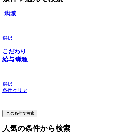
地域
選択
こだわり
給与/職種
選択
条件クリア
この条件で検索
人気の条件から検索