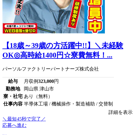
【18歳～39歳の方活躍中!!】＼未経験
OK◎高時給1400円☆寮費無料！...
パーソルファクトリーパートナーズ株式会社
給与
月収例
323,000
円
勤務地
岡山県 津山市
寮・社宅
あり（無料）
仕事内容
半導体工場 / 機械操作・製造補助 / 交替制
詳細を表示
＼最短45秒で完了／
応募へ進む