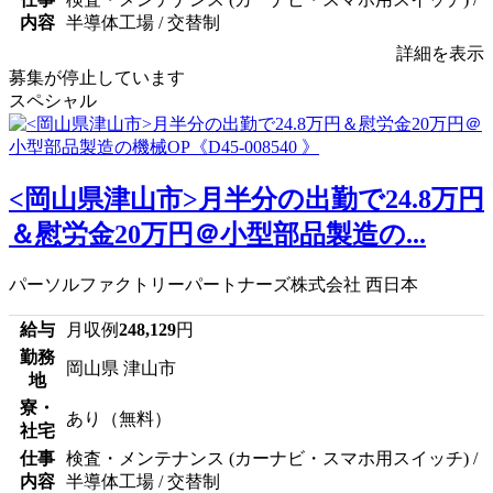
内容
半導体工場 / 交替制
詳細を表示
募集が停止しています
スペシャル
<岡山県津山市>月半分の出勤で24.8万円
＆慰労金20万円＠小型部品製造の...
パーソルファクトリーパートナーズ株式会社 西日本
給与
月収例
248,129
円
勤務
岡山県 津山市
地
寮・
あり（無料）
社宅
仕事
検査・メンテナンス (カーナビ・スマホ用スイッチ) /
内容
半導体工場 / 交替制