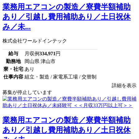
業務用エアコンの製造／寮費半額補助
あり／引越し費用補助あり／土日祝休
み／未...
株式会社ワールドインテック
給与
月収例
334,971
円
勤務地
岡山県 津山市
寮・社宅
あり
仕事内容
組立・製造 / 家電系工場 / 交替制
詳細を表示
募集が停止しています
業務用エアコンの製造／寮費半額補助
あり／引越し費用補助あり／土日祝休