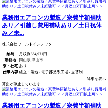
業務用エアコンの製造／寮費半額補助
あり／引越し費用補助あり／土日祝休
み／未...
株式会社ワールドインテック
給与
月収例
334,971
円
勤務地
岡山県 津山市
寮・社宅
あり
仕事内容
組立・製造 / 電子部品系工場 / 交替制
詳細を表示
募集が停止しています
業務用エアコンの製造／寮費半額補助