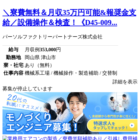
＼寮費無料＆月収35万円可能&報奨金支
給／設備操作＆検査！《D45-009...
パーソルファクトリーパートナーズ株式会社
給与
月収例
353,000
円
勤務地
岡山県 津山市
寮・社宅
あり（無料）
仕事内容
機械系工場 / 機械操作・製造補助 / 交替制
詳細を表示
募集が停止しています