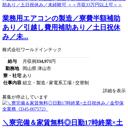
業務用エアコンの製造／寮費半額補助
あり／引越し費用補助あり／土日祝休
み／未...
株式会社ワールドインテック
給与
月収例
334,971
円
勤務地
岡山県 津山市
寮・社宅
あり
仕事内容
組立・製造 / 家電系工場 / 交替制
詳細を表示
募集が停止しています
＼寮完備＆家賃無料◎日勤17時終業×土