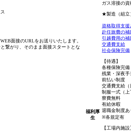
ガス溶接の資
ィス
★製造（組立
資格取得支援
赴任旅費の補
引越費用の補
WEB面接のURLをお送りいたします。
交通費支給
者と繋がり、そのまま面接スタートとな
社会保険完備
【待遇】
各種保険完備
残業・深夜手
前払い制度
交通費支給（
制服一式（上
寮費無料
有給休暇
退職金制度あ
福利厚
※各規定有
生
【工場内施設