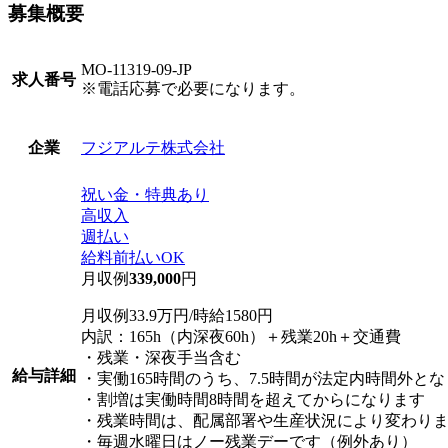
募集概要
MO-11319-09-JP
求人番号
※電話応募で必要になります。
フジアルテ株式会社
企業
祝い金・特典あり
高収入
週払い
給料前払いOK
月収例
339,000
円
月収例33.9万円/時給1580円
内訳：165h（内深夜60h）＋残業20h＋交通費
・残業・深夜手当含む
給与詳細
・実働165時間のうち、7.5時間が法定内時間外と
・割増は実働時間8時間を超えてからになります
・残業時間は、配属部署や生産状況により変わり
・毎週水曜日はノー残業デーです（例外あり）