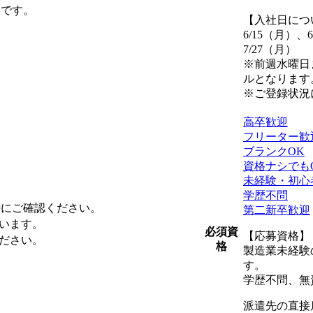
いです。
【入社日につ
6/15（月）、
7/27（月）
※前週水曜日
ルとなります
※ご登録状況
高卒歓迎
フリーター歓
ブランクOK
資格ナシでも
未経験・初心
学歴不問
時にご確認ください。
第二新卒歓迎
います。
必須資
【応募資格】
ださい。
格
製造業未経験
す。
学歴不問、無
派遣先の直接