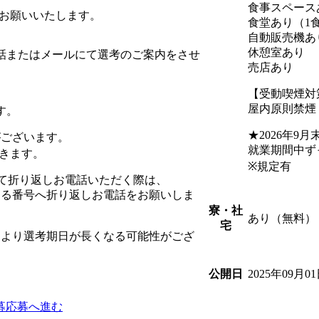
食事スペース
をお願いいたします。
食堂あり（1
自動販売機あ
休憩室あり
話またはメールにて選考のご案内をさせ
売店あり
【受動喫煙対
屋内原則禁煙
す。
★2026年9
がございます。
就業期間中ず
きます。
※規定有
を受けて折り返しお電話いただく際は、
まる番号へ折り返しお電話をお願いしま
寮・社
あり（無料）
宅
常より選考期日が長くなる可能性がござ
2025年09月0
公開日
募
応募へ進む