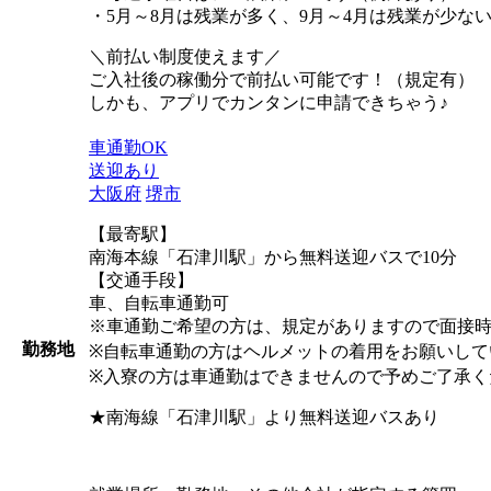
・5月～8月は残業が多く、9月～4月は残業が少な
＼前払い制度使えます／
ご入社後の稼働分で前払い可能です！（規定有）
しかも、アプリでカンタンに申請できちゃう♪
車通勤OK
送迎あり
大阪府
堺市
【最寄駅】
南海本線「石津川駅」から無料送迎バスで10分
【交通手段】
車、自転車通勤可
※車通勤ご希望の方は、規定がありますので面接
勤務地
※自転車通勤の方はヘルメットの着用をお願いして
※入寮の方は車通勤はできませんので予めご了承く
★南海線「石津川駅」より無料送迎バスあり