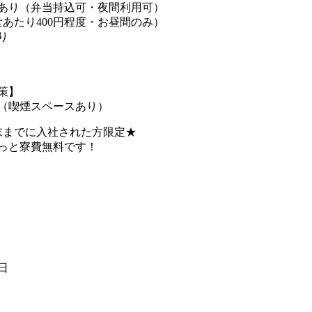
あり（弁当持込可・夜間利用可）
食あたり400円程度・お昼間のみ）
り
策】
（喫煙スペースあり）
月末までに入社された方限定★
っと寮費無料です！
1日