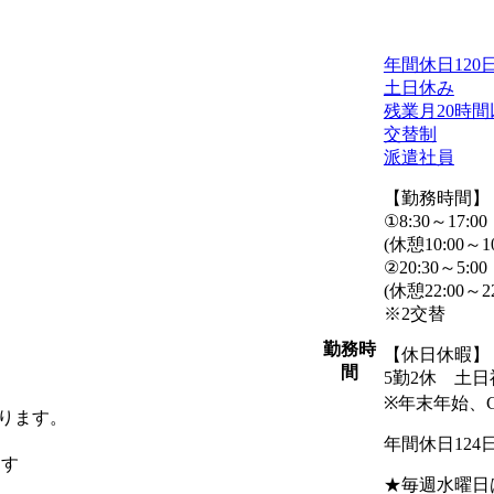
年間休日120
土日休み
残業月20時間
交替制
派遣社員
【勤務時間】
①8:30～17:00
(休憩10:00～1
②20:30～5:00
(休憩22:00～2
※2交替
勤務時
【休日休暇】
間
5勤2休 土
※年末年始、
なります。
年間休日124
ます
★毎週水曜日