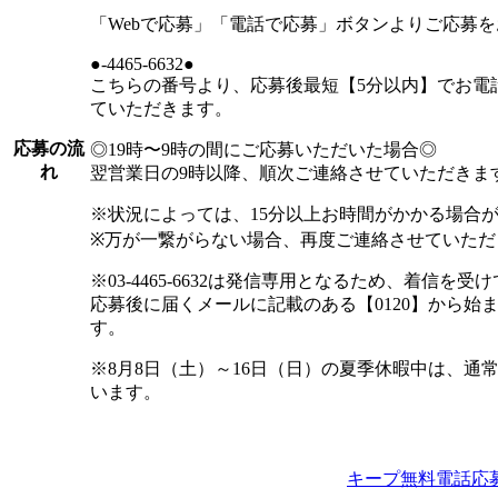
「Webで応募」「電話で応募」ボタンよりご応募
●-4465-6632●
こちらの番号より、応募後最短【5分以内】でお電
ていただきます。
応募の流
◎19時〜9時の間にご応募いただいた場合◎
れ
翌営業日の9時以降、順次ご連絡させていただきま
※状況によっては、15分以上お時間がかかる場合
※万が一繋がらない場合、再度ご連絡させていただ
※03-4465-6632は発信専用となるため、着信
応募後に届くメールに記載のある【0120】から始
す。
※8月8日（土）～16日（日）の夏季休暇中は、通
います。
キープ
無料電話応