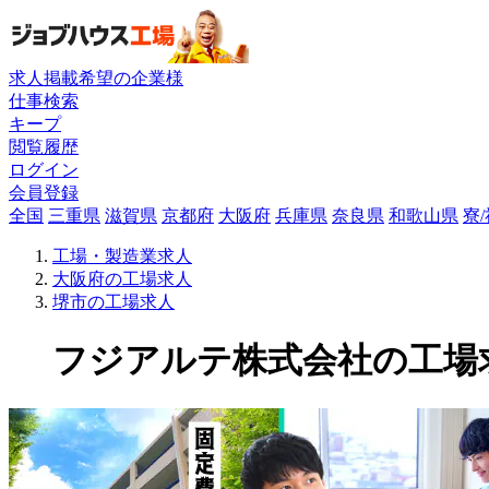
求人掲載希望の企業様
仕事検索
キープ
閲覧履歴
ログイン
会員登録
全国
三重県
滋賀県
京都府
大阪府
兵庫県
奈良県
和歌山県
寮
工場・製造業求人
大阪府の工場求人
堺市の工場求人
フジアルテ株式会社の工場求人(M