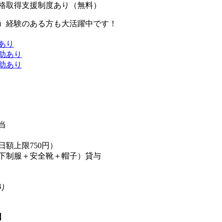
格取得支援制度あり（無料）
）経験のある方も大活躍中です！
あり
助あり
助あり
当
日額上限750円）
下制服＋安全靴＋帽子）貸与
り
】