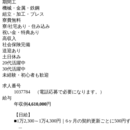
期間工
機械・金属・鉄鋼
組立・加工・プレス
寮費無料
寮/社宅あり・住み込み
祝い金・特典あり
高収入
社会保険完備
送迎あり
土日休み
20代活躍中
30代活躍中
未経験・初心者も歓迎
求人番号
1037784 （電話応募で必要になります。）
給与
年収例
4,610,000
円
【日給】
■1万2,300～1万4,300円｜6ヶ月の契約更新ごとに500
...