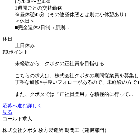
(2)20:00〜翌4:30
1週間ごとの交替勤務
※昼休憩45分（その他昼休憩とは別に小休憩あり）
＜休日＞
■完全週休2日制（原則...
休日
土日休み
PRポイント
未経験から、クボタの正社員を目指せる
こちらの求人は、株式会社クボタの期間従業員を募集し
丁寧な研修×手厚いフォローがあるので、未経験の方で
また、クボタでは『正社員登用』を積極的に行って...
応募へ進む
詳しく
見る
ゴールド求人
株式会社クボタ 枚方製造所 期間工（建機部門）