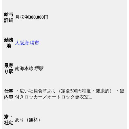
給与
月収例
300,000
円
詳細
勤務
大阪府
堺市
地
最寄
南海本線 堺駅
り駅
・広い社員食堂あり（定食500円程度・健康的） ・鍵
仕事
付きロッカー／オートロック更衣室...
内容
寮・
あり（無料）
社宅