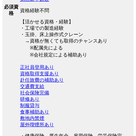
必須資
資格経験不問
格
【活かせる資格・経験】
・工場での製造経験
・玉掛、床上操作式クレーン
→資格が無くても取得のチャンスあり
※配属先による
※会社規定による補助あり
正社員登用あり
資格取得支援あり
赴任旅費の補助あり
交通費支給
社会保険完備
研修あり
制服貸与
食事補助あり
敷地内禁煙
屋外喫煙所あり
・健康保険、厚生年金、雇用保険、労災保険完