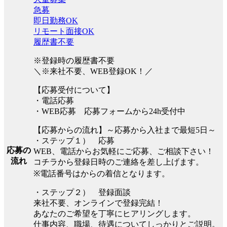
急募
即日勤務OK
リモート面接OK
履歴書不要
※登録時の履歴書不要
＼※来社不要、WEB登録OK！／
【応募受付について】
・電話応募
・WEB応募 応募フォームから24h受付中
【応募からの流れ】～応募から入社まで最短5日～
・ステップ１） 応募
応募の
WEB、電話からお気軽にご応募、ご相談下さい！
流れ
コチラから登録日時のご連絡を差し上げます。
※電話番号はからの着信となります。
・ステップ２） 登録面談
来社不要、オンラインで登録完結！
あなたのご希望を丁寧にヒアリングします。
仕事内容、職場、待遇についてしっかりとご説明。