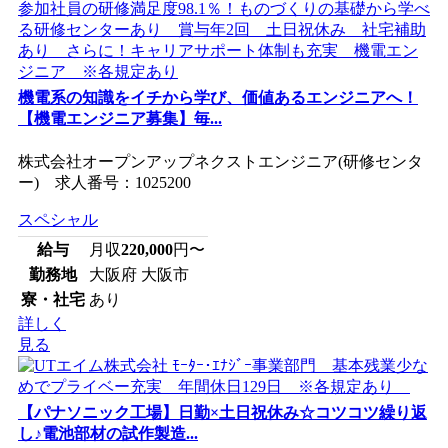
機電系の知識をイチから学び、価値あるエンジニアへ！
【機電エンジニア募集】毎...
株式会社オープンアップネクストエンジニア(研修センタ
ー) 求人番号：1025200
スペシャル
給与
月収
220,000
円〜
勤務地
大阪府 大阪市
寮・社宅
あり
詳しく
見る
【パナソニック工場】日勤×土日祝休み☆コツコツ繰り返
し♪電池部材の試作製造...