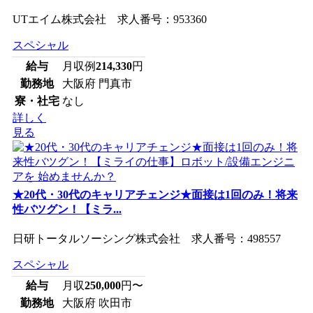
UTエイム株式会社 求人番号：953360
スペシャル
給与
月収例
214,330
円
勤務地
大阪府 門真市
寮・社宅
なし
詳しく
見る
★20代・30代のキャリアチェンジ★面接は1回のみ！将来
性バツグン！【ミラ...
日研トータルソーシング株式会社 求人番号：498557
スペシャル
給与
月収
250,000
円〜
勤務地
大阪府 吹田市