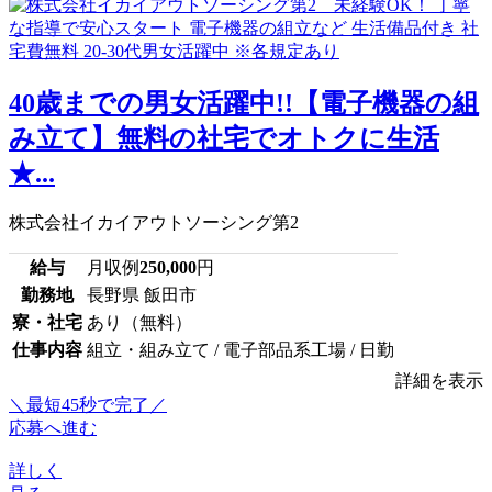
40歳までの男女活躍中!!【電子機器の組
み立て】無料の社宅でオトクに生活
★...
株式会社イカイアウトソーシング第2
給与
月収例
250,000
円
勤務地
長野県 飯田市
寮・社宅
あり（無料）
仕事内容
組立・組み立て / 電子部品系工場 / 日勤
詳細を表示
＼最短45秒で完了／
応募へ進む
詳しく