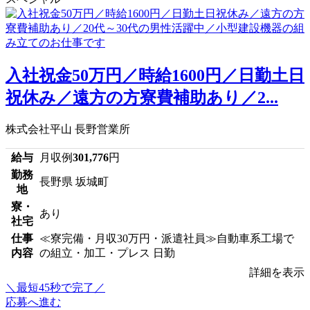
入社祝金50万円／時給1600円／日勤土日
祝休み／遠方の方寮費補助あり／2...
株式会社平山 長野営業所
給与
月収例
301,776
円
勤務
長野県 坂城町
地
寮・
あり
社宅
仕事
≪寮完備・月収30万円・派遣社員≫自動車系工場で
内容
の組立・加工・プレス 日勤
詳細を表示
＼最短45秒で完了／
応募へ進む