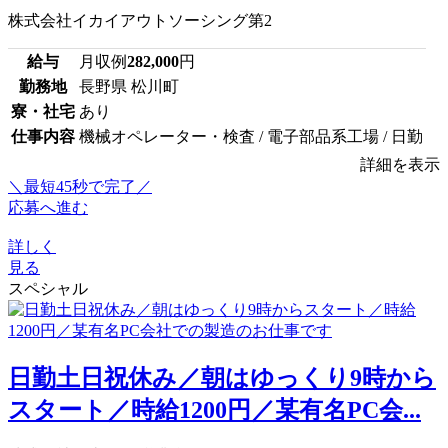
株式会社イカイアウトソーシング第2
給与
月収例
282,000
円
勤務地
長野県 松川町
寮・社宅
あり
仕事内容
機械オペレーター・検査 / 電子部品系工場 / 日勤
詳細を表示
＼最短45秒で完了／
応募へ進む
詳しく
見る
スペシャル
日勤土日祝休み／朝はゆっくり9時から
スタート／時給1200円／某有名PC会...