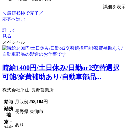
詳細を表示
＼最短45秒で完了／
応募へ進む
詳しく
見る
スペシャル
時給1400円/土日休み/日勤or2交替選択
可能/寮費補助あり/自動車部品...
株式会社平山 長野営業所
給与
月収例
258,104
円
勤務
長野県 東御市
地
寮・
あり
社宅