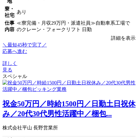
地
寮・
あり
社宅
仕事
≪寮完備・月収29万円・派遣社員≫自動車系工場で
内容
のクレーン・フォークリフト 日勤
詳細を表示
＼最短45秒で完了／
応募へ進む
詳しく
見る
スペシャル
祝金50万円／時給1500円／日勤土日祝休
み／20代30代男性活躍中／梱包...
株式会社平山 長野営業所