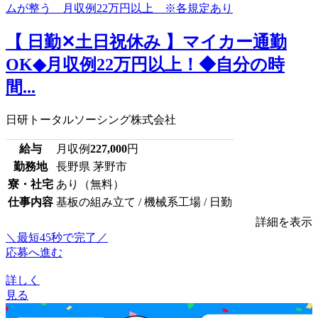
【 日勤✕土日祝休み 】マイカー通勤
OK◆月収例22万円以上！◆自分の時
間...
日研トータルソーシング株式会社
給与
月収例
227,000
円
勤務地
長野県 茅野市
寮・社宅
あり（無料）
仕事内容
基板の組み立て / 機械系工場 / 日勤
詳細を表示
＼最短45秒で完了／
応募へ進む
詳しく
見る