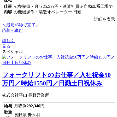
仕事
≪寮完備・月収25.5万円・派遣社員≫自動車系工場で
内容
の機械操作・製造オペレーター 日勤
詳細を表示
＼最短45秒で完了／
応募へ進む
詳しく
見る
スペシャル
フォークリフトのお仕事／入社祝金50
万円／時給1550円／日勤土日祝休み
株式会社平山 長野営業所
給与
月収例
292,346
円
勤務
長野県 青木村