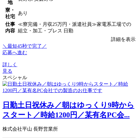
地
寮・
あり
社宅
仕事
≪寮完備・月収25万円・派遣社員≫家電系工場での
内容
組立・加工・プレス 日勤
詳細を表示
＼最短45秒で完了／
応募へ進む
詳しく
見る
スペシャル
日勤土日祝休み／朝はゆっくり9時から
スタート／時給1200円／某有名PC会...
株式会社平山 長野営業所