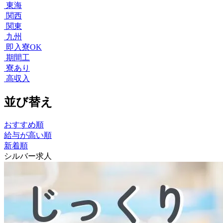
東海
関西
関東
九州
即入寮OK
期間工
寮あり
高収入
並び替え
おすすめ順
給与が高い順
新着順
シルバー求人