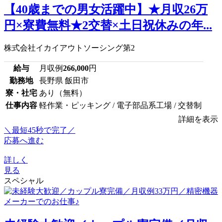
【40歳までの男女活躍中】★月収26万
円×寮費無料★2交替×土日祝休みの年...
株式会社イカイアウトソーシング第2
給与
月収例
266,000
円
勤務地
長野県 飯田市
寮・社宅
あり（無料）
仕事内容
軽作業・ピッキング / 電子部品系工場 / 交替制
詳細を表示
＼最短45秒で完了／
応募へ進む
詳しく
見る
スペシャル