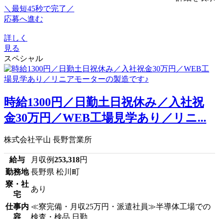
＼最短45秒で完了／
応募へ進む
詳しく
見る
スペシャル
時給1300円／日勤土日祝休み／入社祝
金30万円／WEB工場見学あり／リニ...
株式会社平山 長野営業所
給与
月収例
253,318
円
勤務地
長野県 松川町
寮・社
あり
宅
仕事内
≪寮完備・月収25万円・派遣社員≫半導体工場での
容
検査・検品 日勤