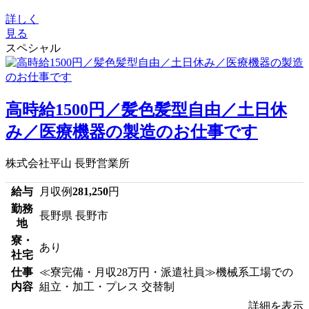
詳しく
見る
スペシャル
高時給1500円／髪色髪型自由／土日休
み／医療機器の製造のお仕事です
株式会社平山 長野営業所
給与
月収例
281,250
円
勤務
長野県 長野市
地
寮・
あり
社宅
仕事
≪寮完備・月収28万円・派遣社員≫機械系工場での
内容
組立・加工・プレス 交替制
詳細を表示