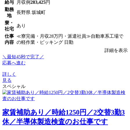
給与
月収例
283,425
円
勤務
長野県 坂城町
地
寮・
あり
社宅
仕事
≪寮完備・月収28万円・派遣社員≫自動車系工場で
内容
の軽作業・ピッキング 日勤
詳細を表示
＼最短45秒で完了／
応募へ進む
詳しく
見る
スペシャル
家賃補助あり／時給1250円／2交替3勤3
休／半導体製造検査のお仕事です