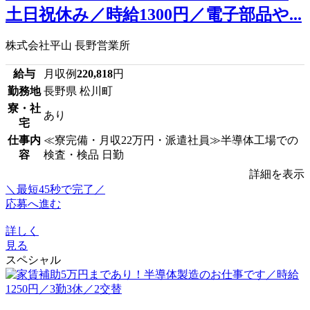
土日祝休み／時給1300円／電子部品や...
株式会社平山 長野営業所
給与
月収例
220,818
円
勤務地
長野県 松川町
寮・社
あり
宅
仕事内
≪寮完備・月収22万円・派遣社員≫半導体工場での
容
検査・検品 日勤
詳細を表示
＼最短45秒で完了／
応募へ進む
詳しく
見る
スペシャル