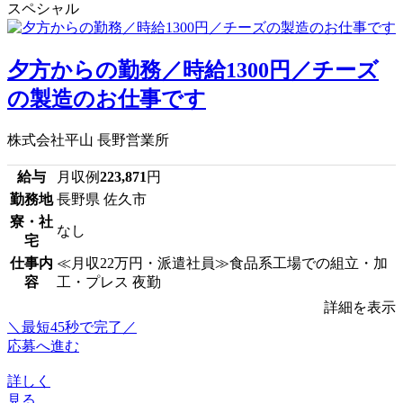
スペシャル
夕方からの勤務／時給1300円／チーズ
の製造のお仕事です
株式会社平山 長野営業所
給与
月収例
223,871
円
勤務地
長野県 佐久市
寮・社
なし
宅
仕事内
≪月収22万円・派遣社員≫食品系工場での組立・加
容
工・プレス 夜勤
詳細を表示
＼最短45秒で完了／
応募へ進む
詳しく
見る