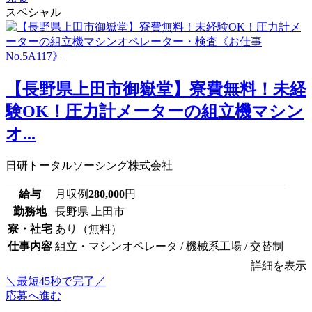
スペシャル
【長野県上田市御嶽堂】寮費無料！未経
験OK！圧力計メーターの組立機マシン
オ...
日研トータルソーシング株式会社
給与
月収例
280,000
円
勤務地
長野県 上田市
寮・社宅
あり（無料）
仕事内容
組立・マシンオペレータ / 機械系工場 / 交替制
詳細を表示
＼最短45秒で完了／
応募へ進む