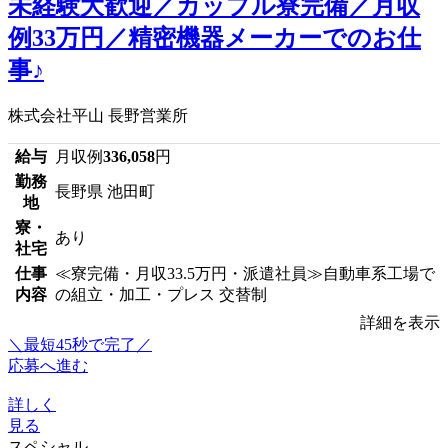
未経験大歓迎／カップル寮完備／月収
例33万円／精密機器メーカーでのお仕
事♪
株式会社平山 長野営業所
給与
月収例
336,058
円
勤務
長野県 池田町
地
寮・
あり
社宅
仕事
≪寮完備・月収33.5万円・派遣社員≫自動車系工場で
内容
の組立・加工・プレス 交替制
詳細を表示
＼最短45秒で完了／
応募へ進む
詳しく
見る
スペシャル