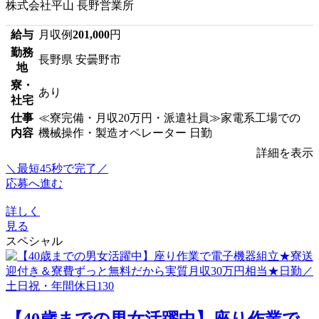
株式会社平山 長野営業所
給与
月収例
201,000
円
勤務
長野県 安曇野市
地
寮・
あり
社宅
仕事
≪寮完備・月収20万円・派遣社員≫家電系工場での
内容
機械操作・製造オペレーター 日勤
詳細を表示
＼最短45秒で完了／
応募へ進む
詳しく
見る
スペシャル