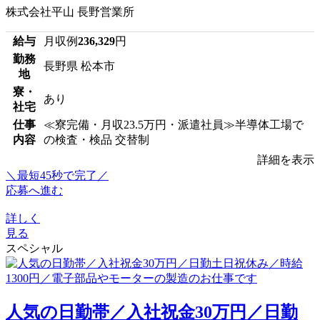
株式会社平山 長野営業所
給与
月収例
236,329
円
勤務
長野県 松本市
地
寮・
あり
社宅
仕事
≪寮完備・月収23.5万円・派遣社員≫半導体工場で
内容
の検査・検品 交替制
詳細を表示
＼最短45秒で完了／
応募へ進む
詳しく
見る
スペシャル
人気の日勤帯／入社祝金30万円／日勤