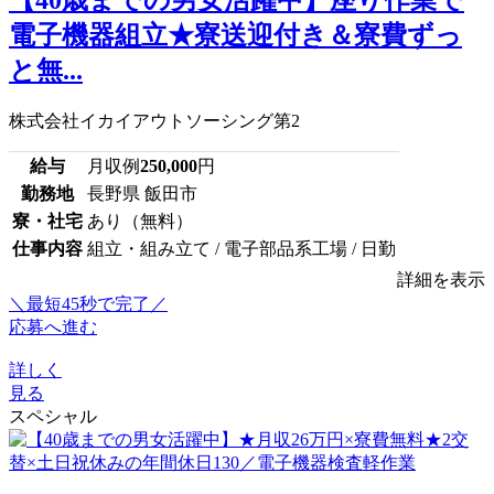
【40歳までの男女活躍中】座り作業で
電子機器組立★寮送迎付き＆寮費ずっ
と無...
株式会社イカイアウトソーシング第2
給与
月収例
250,000
円
勤務地
長野県 飯田市
寮・社宅
あり（無料）
仕事内容
組立・組み立て / 電子部品系工場 / 日勤
詳細を表示
＼最短45秒で完了／
応募へ進む
詳しく
見る
スペシャル