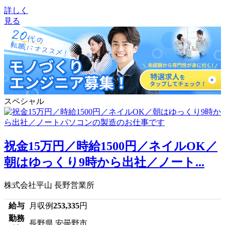
詳しく
見る
スペシャル
祝金15万円／時給1500円／ネイルOK／
朝はゆっくり9時から出社／ノート...
株式会社平山 長野営業所
給与
月収例
253,335
円
勤務
長野県 安曇野市