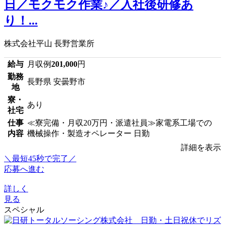
日／モクモク作業♪／入社後研修あ
り！...
株式会社平山 長野営業所
給与
月収例
201,000
円
勤務
長野県 安曇野市
地
寮・
あり
社宅
仕事
≪寮完備・月収20万円・派遣社員≫家電系工場での
内容
機械操作・製造オペレーター 日勤
詳細を表示
＼最短45秒で完了／
応募へ進む
詳しく
見る
スペシャル