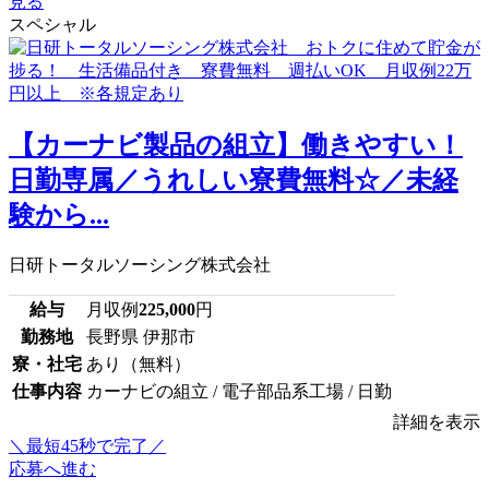
見る
スペシャル
【カーナビ製品の組立】働きやすい！
日勤専属／うれしい寮費無料☆／未経
験から...
日研トータルソーシング株式会社
給与
月収例
225,000
円
勤務地
長野県 伊那市
寮・社宅
あり（無料）
仕事内容
カーナビの組立 / 電子部品系工場 / 日勤
詳細を表示
＼最短45秒で完了／
応募へ進む