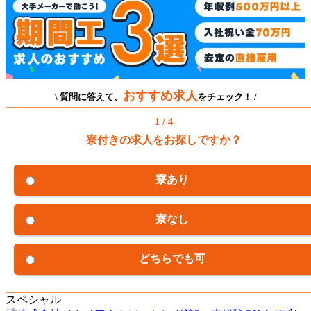
おすすめ求人
\ 質問に答えて、
をチェック！ /
1 / 4
寮付きの求人をお探しですか？
寮あり
寮なし
どちらでも可
スペシャル