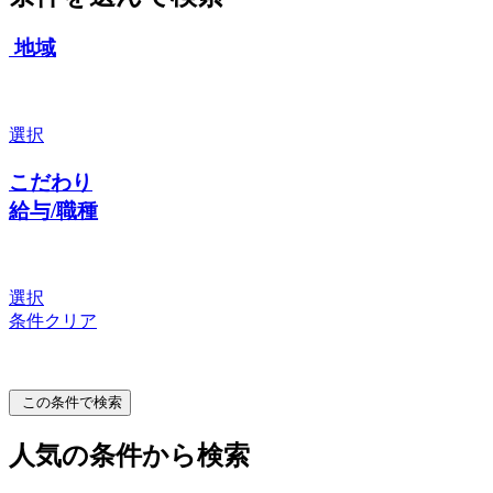
地域
選択
こだわり
給与/職種
選択
条件クリア
この条件で検索
人気の条件から検索