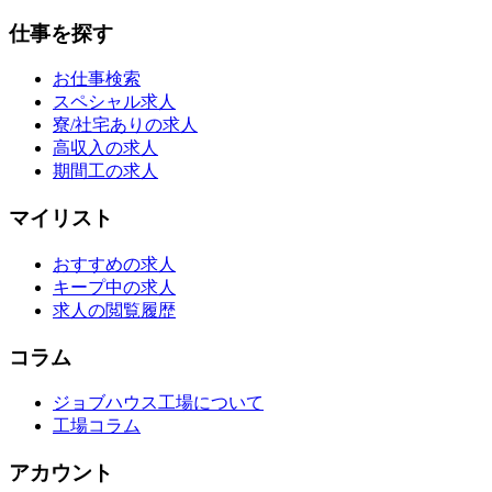
仕事を探す
お仕事検索
スペシャル求人
寮/社宅ありの求人
高収入の求人
期間工の求人
マイリスト
おすすめの求人
キープ中の求人
求人の閲覧履歴
コラム
ジョブハウス工場について
工場コラム
アカウント