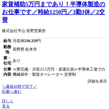
家賃補助5万円まであり！半導体製造の
お仕事です／時給1250円／3勤3休／2交
替
株式会社平山 長野営業所
給与
月収例
236,329
円
勤務
長野県 松本市
地
寮・
あり
社宅
仕事
≪寮完備・月収23.5万円・派遣社員≫半導体工場での
内容
機械操作・製造オペレーター 交替制
詳細を表示
＼最短45秒で完了／
応募へ進む
詳しく
見る