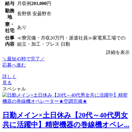
給与
月収例
201,000
円
勤務
長野県 安曇野市
地
寮・
あり
社宅
仕事
≪寮完備・月収20万円・派遣社員≫家電系工場での
内容
組立・加工・プレス 日勤
詳細を表示
＼最短45秒で完了／
応募へ進む
詳しく
見る
スペシャル
日勤メイン×土日休み【20代～40代男女
共に活躍中】精密機器の巻線機オペレ...