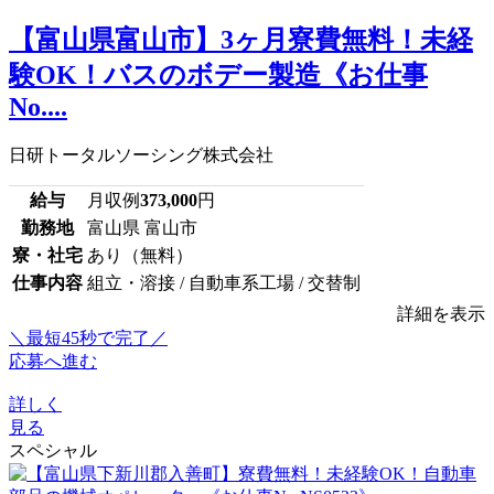
【富山県富山市】3ヶ月寮費無料！未経
験OK！バスのボデー製造《お仕事
No....
日研トータルソーシング株式会社
給与
月収例
373,000
円
勤務地
富山県 富山市
寮・社宅
あり（無料）
仕事内容
組立・溶接 / 自動車系工場 / 交替制
詳細を表示
＼最短45秒で完了／
応募へ進む
詳しく
見る
スペシャル