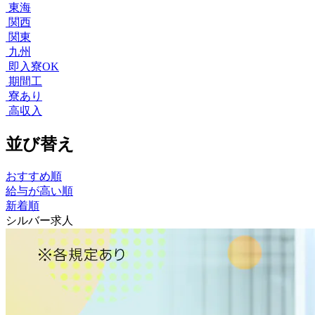
東海
関西
関東
九州
即入寮OK
期間工
寮あり
高収入
並び替え
おすすめ順
給与が高い順
新着順
シルバー求人