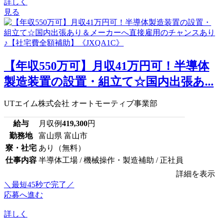
詳しく
見る
【年収550万可】月収41万円可！半導体
製造装置の設置・組立て☆国内出張あ...
UTエイム株式会社 オートモーティブ事業部
給与
月収例
419,300
円
勤務地
富山県 富山市
寮・社宅
あり（無料）
仕事内容
半導体工場 / 機械操作・製造補助 / 正社員
詳細を表示
＼最短45秒で完了／
応募へ進む
詳しく