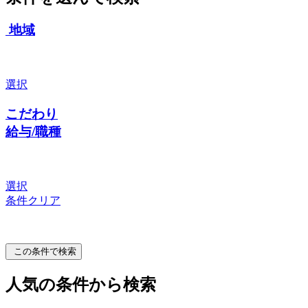
地域
選択
こだわり
給与/職種
選択
条件クリア
この条件で検索
人気の条件から検索