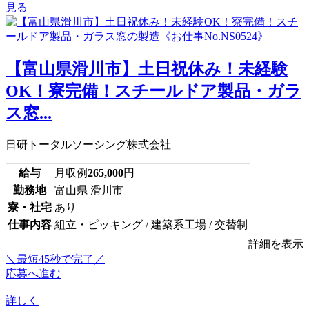
見る
【富山県滑川市】土日祝休み！未経験
OK！寮完備！スチールドア製品・ガラ
ス窓...
日研トータルソーシング株式会社
給与
月収例
265,000
円
勤務地
富山県 滑川市
寮・社宅
あり
仕事内容
組立・ピッキング / 建築系工場 / 交替制
詳細を表示
＼最短45秒で完了／
応募へ進む
詳しく