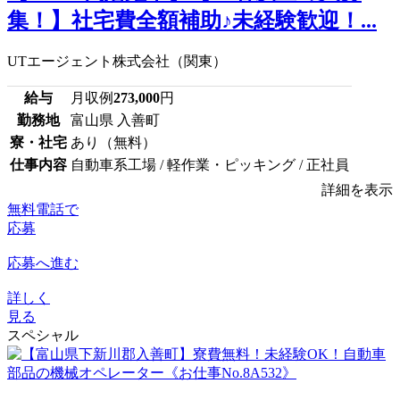
集！】社宅費全額補助♪未経験歓迎！...
UTエージェント株式会社（関東）
給与
月収例
273,000
円
勤務地
富山県 入善町
寮・社宅
あり（無料）
仕事内容
自動車系工場 / 軽作業・ピッキング / 正社員
詳細を表示
無料電話で
応募
応募へ進む
詳しく
見る
スペシャル