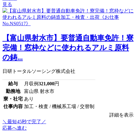
見る
【富山県射水市】要普通自動車免許！寮
完備！窓枠などに使われるアルミ原料
の鋳...
日研トータルソーシング株式会社
給与
月収例
321,000
円
勤務地
富山県 射水市
寮・社宅
あり
仕事内容
加工・検査 / 機械系工場 / 交替制
詳細を表示
＼最短45秒で完了／
応募へ進む