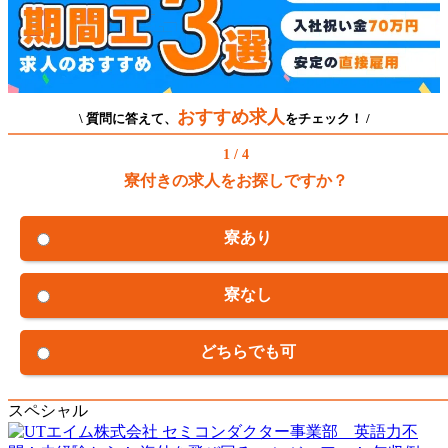
おすすめ求人
\ 質問に答えて、
をチェック！ /
1 / 4
寮付きの求人をお探しですか？
寮あり
寮なし
どちらでも可
スペシャル