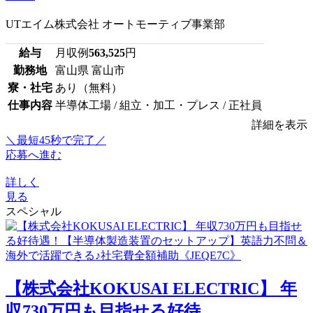
UTエイム株式会社 オートモーティブ事業部
給与
月収例
563,525
円
勤務地
富山県 富山市
寮・社宅
あり（無料）
仕事内容
半導体工場 / 組立・加工・プレス / 正社員
詳細を表示
＼最短45秒で完了／
応募へ進む
詳しく
見る
スペシャル
【株式会社KOKUSAI ELECTRIC】 年
収730万円も目指せる好待...