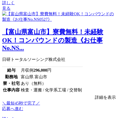
詳しく
見る
【富山県富山市】寮費無料！未経験
OK！コンパウンドの製造《お仕事
No.NS...
日研トータルソーシング株式会社
給与
月収例
296,000
円
勤務地
富山県 富山市
寮・社宅
あり（無料）
仕事内容
検査・運搬 / 化学系工場 / 交替制
詳細を表示
＼最短45秒で完了／
応募へ進む