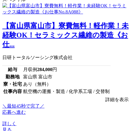
【富山県富山市】寮費無料！軽作業！未
経験OK！セラミックス繊維の製造《お
仕...
日研トータルソーシング株式会社
給与
月収例
284,000
円
勤務地
富山県 富山市
寮・社宅
あり（無料）
仕事内容
航空機の運搬・製造 / 化学系工場 / 交替制
詳細を表示
＼最短45秒で完了／
応募へ進む
詳しく
見る