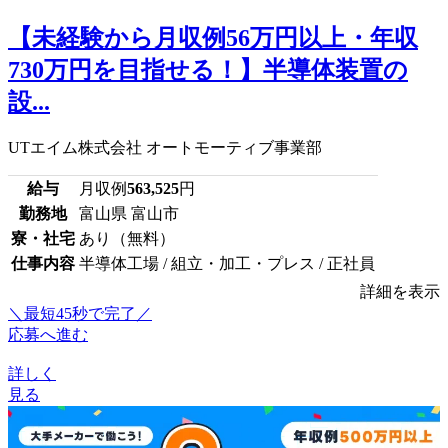
【未経験から月収例56万円以上・年収
730万円を目指せる！】半導体装置の
設...
UTエイム株式会社 オートモーティブ事業部
給与
月収例
563,525
円
勤務地
富山県 富山市
寮・社宅
あり（無料）
仕事内容
半導体工場 / 組立・加工・プレス / 正社員
詳細を表示
＼最短45秒で完了／
応募へ進む
詳しく
見る