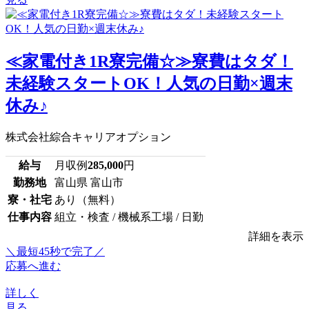
≪家電付き1R寮完備☆≫寮費はタダ！
未経験スタートOK！人気の日勤×週末
休み♪
株式会社綜合キャリアオプション
給与
月収例
285,000
円
勤務地
富山県 富山市
寮・社宅
あり（無料）
仕事内容
組立・検査 / 機械系工場 / 日勤
詳細を表示
＼最短45秒で完了／
応募へ進む
詳しく
見る