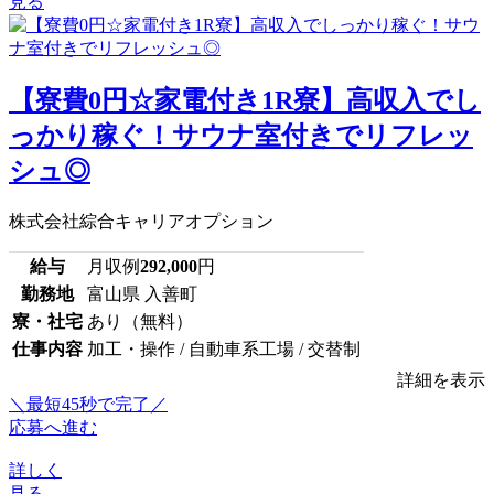
見る
【寮費0円☆家電付き1R寮】高収入でし
っかり稼ぐ！サウナ室付きでリフレッ
シュ◎
株式会社綜合キャリアオプション
給与
月収例
292,000
円
勤務地
富山県 入善町
寮・社宅
あり（無料）
仕事内容
加工・操作 / 自動車系工場 / 交替制
詳細を表示
＼最短45秒で完了／
応募へ進む
詳しく
見る