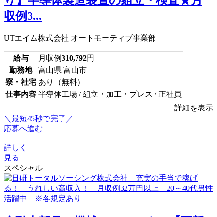
り】半導体製造装置の組立・検査★月
収例3...
UTエイム株式会社 オートモーティブ事業部
給与
月収例
310,792
円
勤務地
富山県 富山市
寮・社宅
あり（無料）
仕事内容
半導体工場 / 組立・加工・プレス / 正社員
詳細を表示
＼最短45秒で完了／
応募へ進む
詳しく
見る
スペシャル