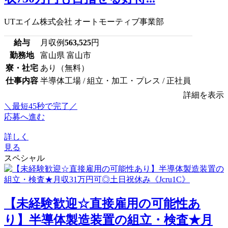
UTエイム株式会社 オートモーティブ事業部
給与
月収例
563,525
円
勤務地
富山県 富山市
寮・社宅
あり（無料）
仕事内容
半導体工場 / 組立・加工・プレス / 正社員
詳細を表示
＼最短45秒で完了／
応募へ進む
詳しく
見る
スペシャル
【未経験歓迎☆直接雇用の可能性あ
り】半導体製造装置の組立・検査★月