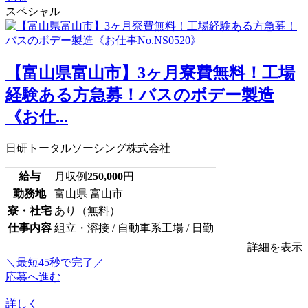
スペシャル
【富山県富山市】3ヶ月寮費無料！工場
経験ある方急募！バスのボデー製造
《お仕...
日研トータルソーシング株式会社
給与
月収例
250,000
円
勤務地
富山県 富山市
寮・社宅
あり（無料）
仕事内容
組立・溶接 / 自動車系工場 / 日勤
詳細を表示
＼最短45秒で完了／
応募へ進む
詳しく