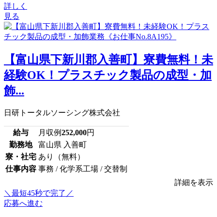
詳しく
見る
【富山県下新川郡入善町】寮費無料！未
経験OK！プラスチック製品の成型・加
飾...
日研トータルソーシング株式会社
給与
月収例
252,000
円
勤務地
富山県 入善町
寮・社宅
あり（無料）
仕事内容
事務 / 化学系工場 / 交替制
詳細を表示
＼最短45秒で完了／
応募へ進む