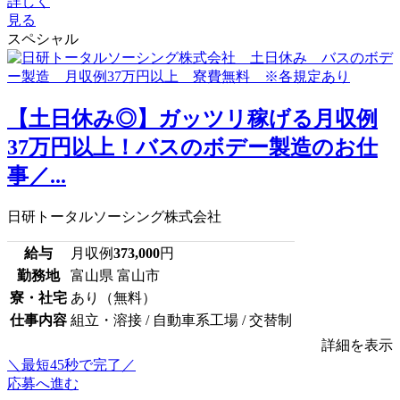
詳しく
見る
スペシャル
【土日休み◎】ガッツリ稼げる月収例
37万円以上！バスのボデー製造のお仕
事／...
日研トータルソーシング株式会社
給与
月収例
373,000
円
勤務地
富山県 富山市
寮・社宅
あり（無料）
仕事内容
組立・溶接 / 自動車系工場 / 交替制
詳細を表示
＼最短45秒で完了／
応募へ進む