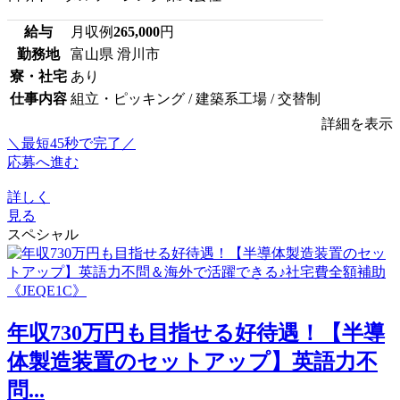
給与
月収例
265,000
円
勤務地
富山県 滑川市
寮・社宅
あり
仕事内容
組立・ピッキング / 建築系工場 / 交替制
詳細を表示
＼最短45秒で完了／
応募へ進む
詳しく
見る
スペシャル
年収730万円も目指せる好待遇！【半導
体製造装置のセットアップ】英語力不
問...