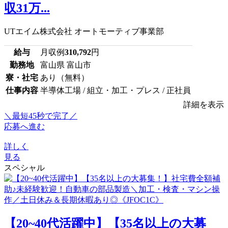
収31万...
UTエイム株式会社 オートモーティブ事業部
給与
月収例
310,792
円
勤務地
富山県 富山市
寮・社宅
あり（無料）
仕事内容
半導体工場 / 組立・加工・プレス / 正社員
詳細を表示
＼最短45秒で完了／
応募へ進む
詳しく
見る
スペシャル
【20~40代活躍中】【35名以上の大募