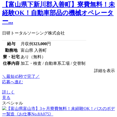
【富山県下新川郡入善町】寮費無料！未
経験OK！自動車部品の機械オペレータ
ー...
日研トータルソーシング株式会社
給与
月収例
323,000
円
勤務地
富山県 入善町
寮・社宅
あり（無料）
仕事内容
加工・検査 / 自動車系工場 / 交替制
詳細を表示
＼最短45秒で完了／
応募へ進む
詳しく
見る
スペシャル