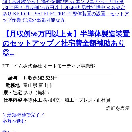
【月収例56万円以上★】半導体製造装置
のセットアップ／社宅費全額補助あり
◎...
UTエイム株式会社 オートモーティブ事業部
給与
月収例
563,525
円
勤務地
富山県 富山市
寮・社宅
あり（無料）
仕事内容
半導体工場 / 組立・加工・プレス / 正社員
詳細を表示
＼最短45秒で完了／
応募へ進む