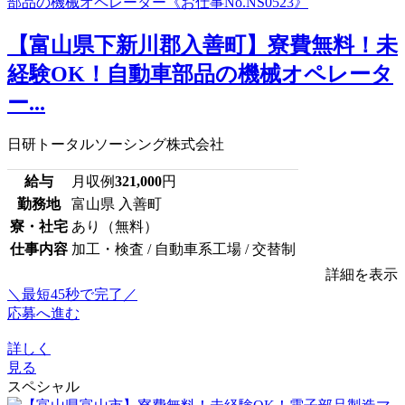
【富山県下新川郡入善町】寮費無料！未
経験OK！自動車部品の機械オペレータ
ー...
日研トータルソーシング株式会社
給与
月収例
321,000
円
勤務地
富山県 入善町
寮・社宅
あり（無料）
仕事内容
加工・検査 / 自動車系工場 / 交替制
詳細を表示
＼最短45秒で完了／
応募へ進む
詳しく
見る
スペシャル