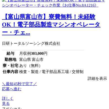
【富山県富山市】寮費無料！未経験
OK！電子部品製造マシンオペレータ
ー・チェ...
日研トータルソーシング株式会社
給与
月収例
303,000
円
勤務地
富山県 富山市
寮・社宅
あり（無料）
仕事内容
検査・製造 / 電子部品系工場 / 交替制
詳細を表示
＼最短45秒で完了／
応募へ進む
詳しく
見る
スペシャル