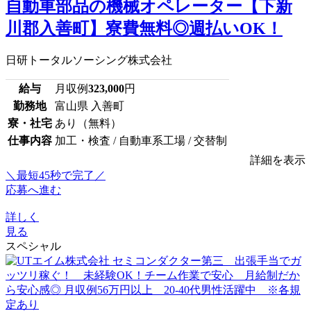
自動車部品の機械オペレーター【下新
川郡入善町】寮費無料◎週払いOK！
日研トータルソーシング株式会社
給与
月収例
323,000
円
勤務地
富山県 入善町
寮・社宅
あり（無料）
仕事内容
加工・検査 / 自動車系工場 / 交替制
詳細を表示
＼最短45秒で完了／
応募へ進む
詳しく
見る
スペシャル