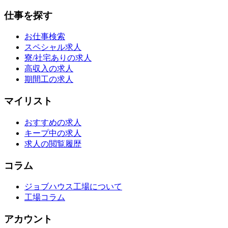
仕事を探す
お仕事検索
スペシャル求人
寮/社宅ありの求人
高収入の求人
期間工の求人
マイリスト
おすすめの求人
キープ中の求人
求人の閲覧履歴
コラム
ジョブハウス工場について
工場コラム
アカウント