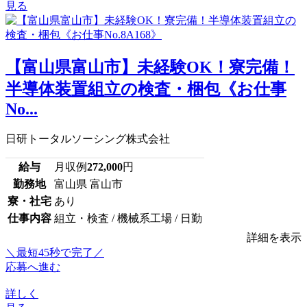
見る
【富山県富山市】未経験OK！寮完備！
半導体装置組立の検査・梱包《お仕事
No...
日研トータルソーシング株式会社
給与
月収例
272,000
円
勤務地
富山県 富山市
寮・社宅
あり
仕事内容
組立・検査 / 機械系工場 / 日勤
詳細を表示
＼最短45秒で完了／
応募へ進む
詳しく