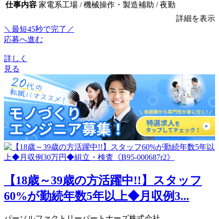
仕事内容
家電系工場 / 機械操作・製造補助 / 夜勤
詳細を表示
＼最短45秒で完了／
応募へ進む
詳しく
見る
【18歳～39歳の方活躍中!!】スタッフ
60%が勤続年数5年以上◆月収例3...
パーソルファクトリーパートナーズ株式会社