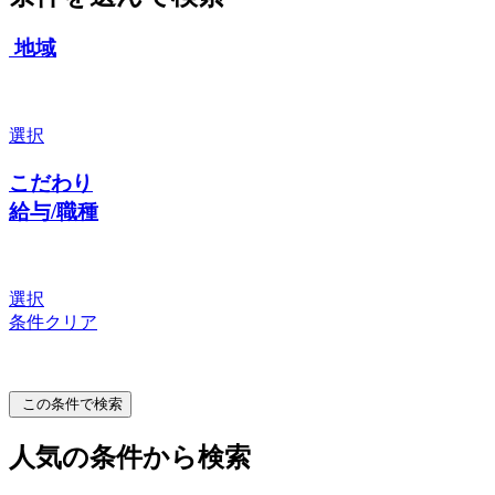
地域
選択
こだわり
給与/職種
選択
条件クリア
この条件で検索
人気の条件から検索