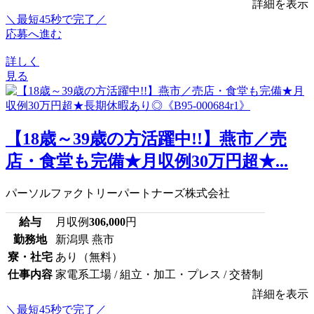
詳細を表示
＼最短45秒で完了／
応募へ進む
詳しく
見る
【18歳～39歳の方活躍中!!】燕市／売
店・食堂も完備★月収例30万円超★...
パーソルファクトリーパートナーズ株式会社
給与
月収例
306,000
円
勤務地
新潟県 燕市
寮・社宅
あり（無料）
仕事内容
家電系工場 / 組立・加工・プレス / 交替制
詳細を表示
＼最短45秒で完了／