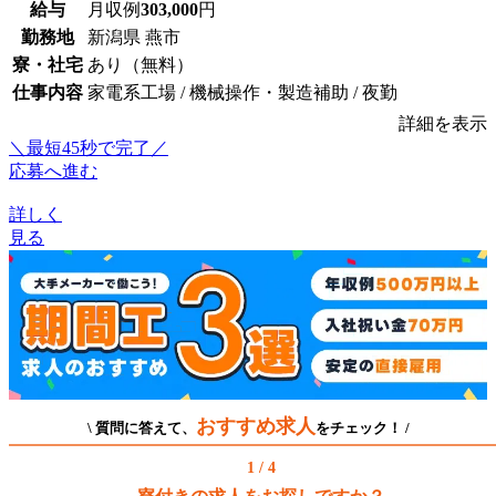
給与
月収例
303,000
円
勤務地
新潟県 燕市
寮・社宅
あり（無料）
仕事内容
家電系工場 / 機械操作・製造補助 / 夜勤
詳細を表示
＼最短45秒で完了／
応募へ進む
詳しく
見る
おすすめ求人
\ 質問に答えて、
をチェック！ /
1 / 4