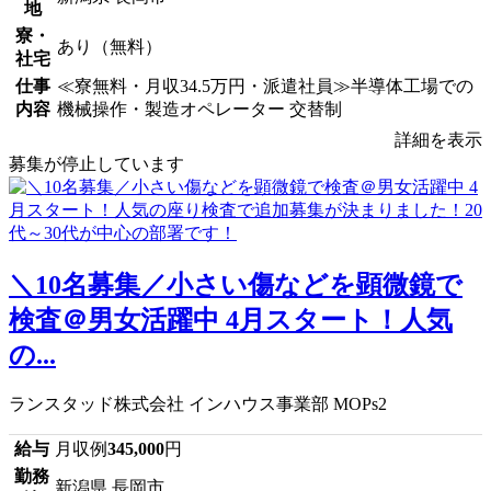
地
寮・
あり（無料）
社宅
仕事
≪寮無料・月収34.5万円・派遣社員≫半導体工場での
内容
機械操作・製造オペレーター 交替制
詳細を表示
募集が停止しています
＼10名募集／小さい傷などを顕微鏡で
検査＠男女活躍中 4月スタート！人気
の...
ランスタッド株式会社 インハウス事業部 MOPs2
給与
月収例
345,000
円
勤務
新潟県 長岡市