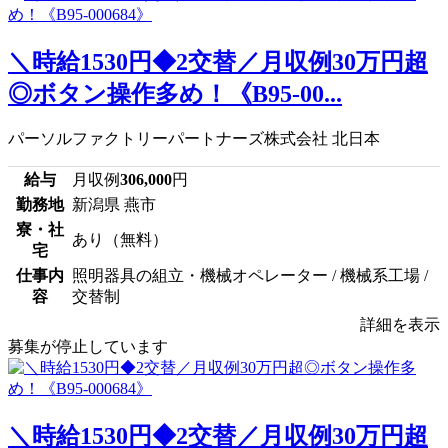
＼時給1530円◆2交替／月収例30万円超
◎ボタン操作多め！《B95-00...
パーソルファクトリーパートナーズ株式会社 北日本
給与
月収例
306,000
円
勤務地
新潟県 燕市
寮・社
あり（無料）
宅
仕事内
照明器具の組立・機械オペレーター / 機械系工場 /
容
交替制
詳細を表示
募集が停止しています
＼時給1530円◆2交替／月収例30万円超