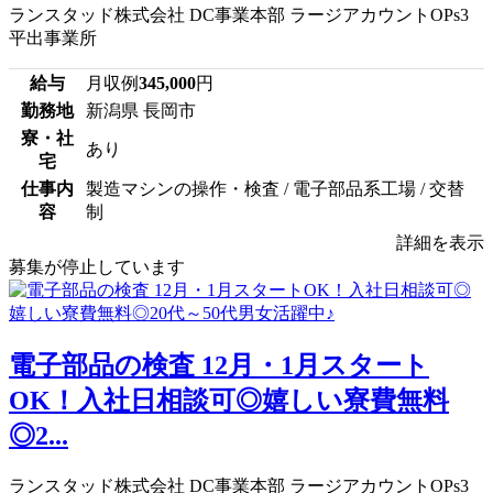
ランスタッド株式会社 DC事業本部 ラージアカウントOPs3
平出事業所
給与
月収例
345,000
円
勤務地
新潟県 長岡市
寮・社
あり
宅
仕事内
製造マシンの操作・検査 / 電子部品系工場 / 交替
容
制
詳細を表示
募集が停止しています
電子部品の検査 12月・1月スタート
OK！入社日相談可◎嬉しい寮費無料
◎2...
ランスタッド株式会社 DC事業本部 ラージアカウントOPs3