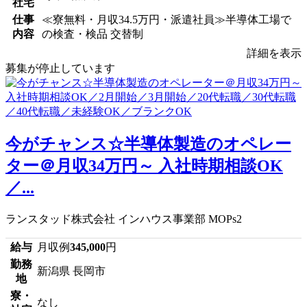
社宅
仕事
≪寮無料・月収34.5万円・派遣社員≫半導体工場で
内容
の検査・検品 交替制
詳細を表示
募集が停止しています
今がチャンス☆半導体製造のオペレー
ター＠月収34万円～ 入社時期相談OK
／...
ランスタッド株式会社 インハウス事業部 MOPs2
給与
月収例
345,000
円
勤務
新潟県 長岡市
地
寮・
なし