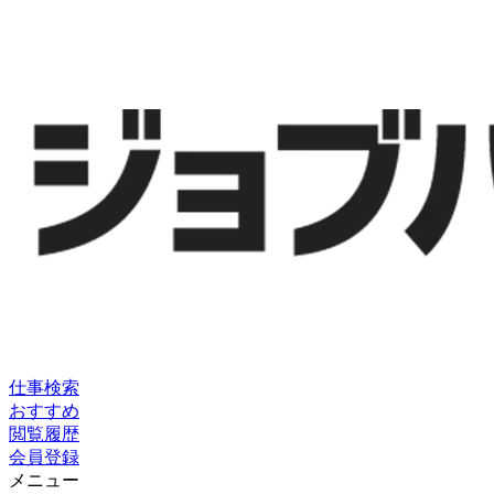
仕事検索
おすすめ
閲覧履歴
会員登録
メニュー