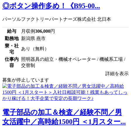
◎ボタン操作多め！《B95-00...
パーソルファクトリーパートナーズ株式会社 北日本
給与
月収例
306,000
円
勤務地
新潟県 燕市
寮・社
あり（無料）
宅
仕事内
照明器具の組立・機械オペレーター / 機械系工場 /
容
交替制
詳細を表示
募集が停止しています
電子部品の加工＆検査／経験不問／男
女活躍中／高時給1500円 ＜1月スター...