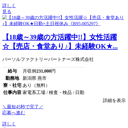
詳しく
見る
【18歳～39歳の方活躍中!!】女性活躍
☆【売店・食堂あり♪】未経験OK★...
パーソルファクトリーパートナーズ株式会社
給与
月収例
231,000
円
勤務地
新潟県 燕市
寮・社宅
あり（無料）
仕事内容
家電系工場 / 検査・検品 / 日勤
詳細を表示
＼最短45秒で完了／
応募へ進む
詳しく