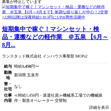
募集が停止しています
短期集中で稼ぐ！マシンセット・検
品・運搬などの軽作業 ＠五泉 【6月～
8月...
ランスタッド株式会社 インハウス事業部 MOPs2
給与
時給
1,450
円〜
勤務
新潟県 五泉市
地
寮・
なし
社宅
仕事
≪時給1,450円・派遣社員≫機械系工場での機械操
内容
作・製造オペレーター 交替制
詳細を表示