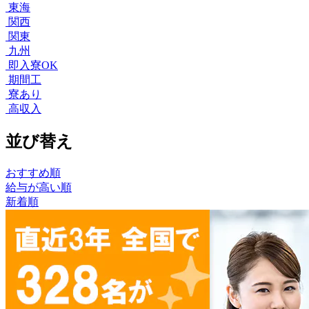
東海
関西
関東
九州
即入寮OK
期間工
寮あり
高収入
並び替え
おすすめ順
給与が高い順
新着順