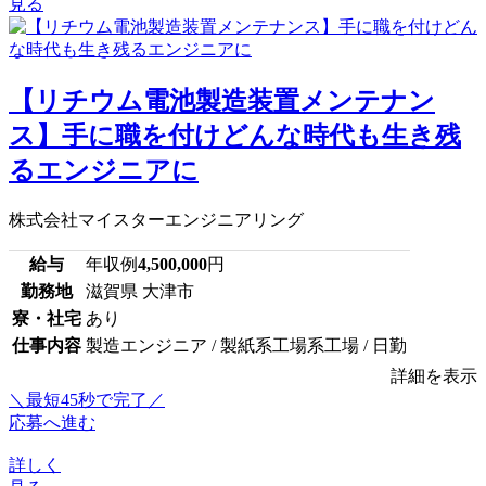
見る
【リチウム電池製造装置メンテナン
ス】手に職を付けどんな時代も生き残
るエンジニアに
株式会社マイスターエンジニアリング
給与
年収例
4,500,000
円
勤務地
滋賀県 大津市
寮・社宅
あり
仕事内容
製造エンジニア / 製紙系工場系工場 / 日勤
詳細を表示
＼最短45秒で完了／
応募へ進む
詳しく