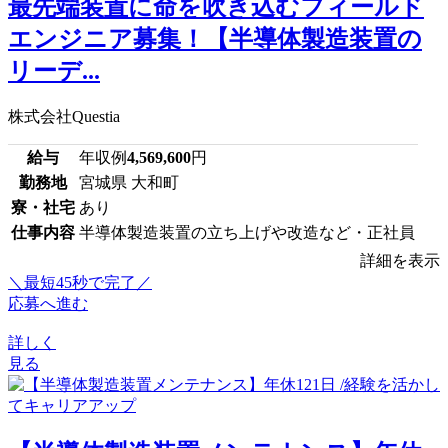
最先端装置に命を吹き込むフィールド
エンジニア募集！【半導体製造装置の
リーデ...
株式会社Questia
給与
年収例
4,569,600
円
勤務地
宮城県 大和町
寮・社宅
あり
仕事内容
半導体製造装置の立ち上げや改造など・正社員
詳細を表示
＼最短45秒で完了／
応募へ進む
詳しく
見る