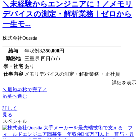
＼未経験からエンジニアに！／メモリ
デバイスの測定・解析業務｜ゼロから
一生モ...
株式会社Questia
給与
年収例
3,350,000
円
勤務地
三重県 四日市市
寮・社宅
あり
仕事内容
メモリデバイスの測定・解析業務 ・正社員
詳細を表示
＼最短45秒で完了／
応募へ進む
詳しく
見る
スペシャル