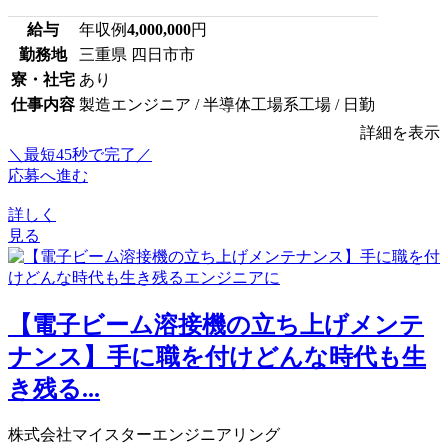
給与
年収例
4,000,000
円
勤務地
三重県 四日市市
寮・社宅
あり
仕事内容
製造エンジニア / 半導体工場系工場 / 日勤
詳細を表示
＼最短45秒で完了／
応募へ進む
詳しく
見る
【電子ビーム溶接機の立ち上げメンテ
ナンス】手に職を付けどんな時代も生
き残る...
株式会社マイスターエンジニアリング