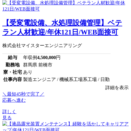
【受変電設備、水処理設備管理】ベテ
ラン人材歓迎/年休121日/WEB面接可
株式会社マイスターエンジニアリング
給与
年収例
4,500,000
円
勤務地
群馬県 前橋市
寮・社宅
あり
仕事内容
製造エンジニア / 機械系工場系工場 / 日勤
詳細を表示
＼最短45秒で完了／
応募へ進む
詳しく
見る