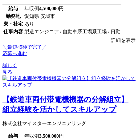
給与
年収例
4,500,000
円
勤務地
愛知県 安城市
寮・社宅
あり
仕事内容
製造エンジニア / 自動車系工場系工場 / 日勤
詳細を表示
＼最短45秒で完了／
応募へ進む
詳しく
見る
【鉄道車両付帯電機機器の分解組立】
組立経験を活かしてスキルアップ
株式会社マイスターエンジニアリング
給与
年収例
3,500,000
円