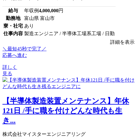
給与
年収例
4,000,000
円
勤務地
富山県 富山市
寮・社宅
あり
仕事内容
製造エンジニア / 半導体工場系工場 / 日勤
詳細を表示
＼最短45秒で完了／
応募へ進む
詳しく
見る
【半導体製造装置メンテナンス】年休
121日 /手に職を付けどんな時代も生
き...
株式会社マイスターエンジニアリング