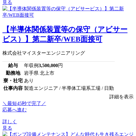
見る
【半導体関係装置等の保守（アビサー
ビス）】第二新卒/WEB面接可
株式会社マイスターエンジニアリング
給与
年収例
3,500,000
円
勤務地
岩手県 北上市
寮・社宅
あり
仕事内容
製造エンジニア / 半導体工場系工場 / 日勤
詳細を表示
＼最短45秒で完了／
応募へ進む
詳しく
見る