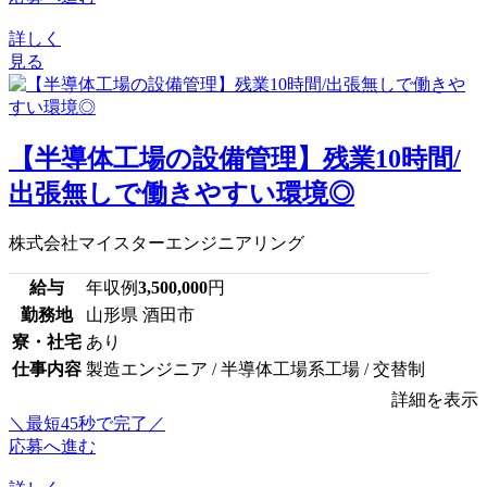
詳しく
見る
【半導体工場の設備管理】残業10時間/
出張無しで働きやすい環境◎
株式会社マイスターエンジニアリング
給与
年収例
3,500,000
円
勤務地
山形県 酒田市
寮・社宅
あり
仕事内容
製造エンジニア / 半導体工場系工場 / 交替制
詳細を表示
＼最短45秒で完了／
応募へ進む