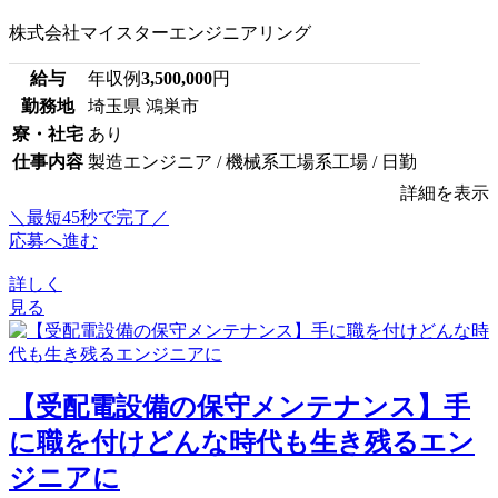
株式会社マイスターエンジニアリング
給与
年収例
3,500,000
円
勤務地
埼玉県 鴻巣市
寮・社宅
あり
仕事内容
製造エンジニア / 機械系工場系工場 / 日勤
詳細を表示
＼最短45秒で完了／
応募へ進む
詳しく
見る
【受配電設備の保守メンテナンス】手
に職を付けどんな時代も生き残るエン
ジニアに