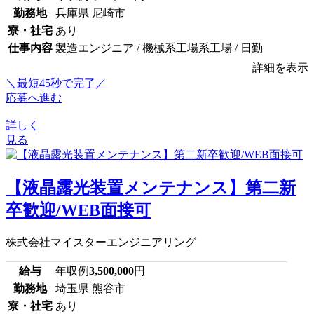
勤務地
兵庫県 尼崎市
寮・社宅
あり
仕事内容
製造エンジニア / 機械系工場系工場 / 日勤
詳細を表示
＼最短45秒で完了／
応募へ進む
詳しく
見る
【液晶露光装置メンテナンス】第二新
卒歓迎/WEB面接可
株式会社マイスターエンジニアリング
給与
年収例
3,500,000
円
勤務地
埼玉県 熊谷市
寮・社宅
あり