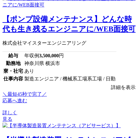
【ポンプ設備メンテナンス】どんな時
代も生き残るエンジニアに/WEB面接可
株式会社マイスターエンジニアリング
給与
年収例
3,500,000
円
勤務地
神奈川県 横浜市
寮・社宅
あり
仕事内容
製造エンジニア / 機械系工場系工場 / 日勤
詳細を表示
＼最短45秒で完了／
応募へ進む
詳しく
見る