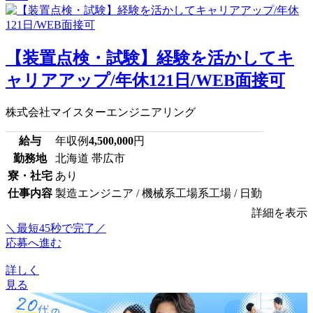
【装置点検・試験】経験を活かしてキ
ャリアアップ/年休121日/WEB面接可
株式会社マイスターエンジニアリング
給与
年収例
4,500,000
円
勤務地
北海道 帯広市
寮・社宅
あり
仕事内容
製造エンジニア / 機械系工場系工場 / 日勤
詳細を表示
＼最短45秒で完了／
応募へ進む
詳しく
見る