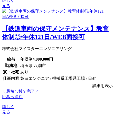
詳しく
見る
【鉄道車両の保守メンテナンス】教育
体制◎/年休121日/WEB面接可
株式会社マイスターエンジニアリング
給与
年収例
4,000,000
円
勤務地
埼玉県 八潮市
寮・社宅
あり
仕事内容
製造エンジニア / 機械系工場系工場 / 日勤
詳細を表示
＼最短45秒で完了／
応募へ進む
詳しく
見る