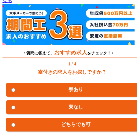
見る
おすすめ求人
\ 質問に答えて、
をチェック！ /
1 / 4
寮付きの求人をお探しですか？
寮あり
寮なし
どちらでも可