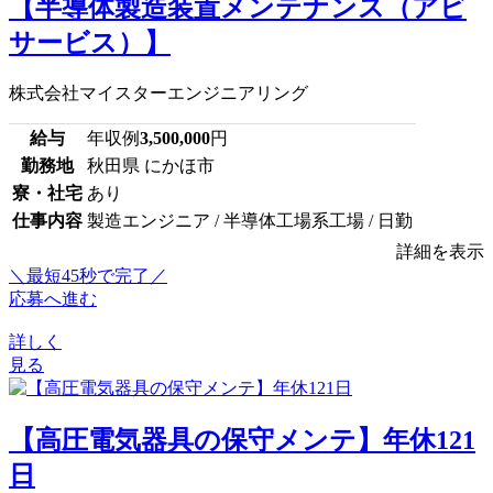
【半導体製造装置メンテナンス（アビ
サービス）】
株式会社マイスターエンジニアリング
給与
年収例
3,500,000
円
勤務地
秋田県 にかほ市
寮・社宅
あり
仕事内容
製造エンジニア / 半導体工場系工場 / 日勤
詳細を表示
＼最短45秒で完了／
応募へ進む
詳しく
見る
【高圧電気器具の保守メンテ】年休121
日