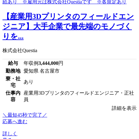
【産業用3Dプリンタのフィールドエン
ジニア】大手企業で最先端のモノづく
りを...
株式会社Questia
給与
年収例
3,444,000
円
勤務地
愛知県 名古屋市
寮・社
あり
宅
仕事内
産業用3Dプリンタのフィールドエンジニア・正社
容
員
詳細を表示
＼最短45秒で完了／
応募へ進む
詳しく