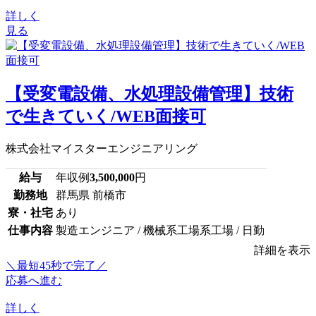
詳しく
見る
【受変電設備、水処理設備管理】技術
で生きていく/WEB面接可
株式会社マイスターエンジニアリング
給与
年収例
3,500,000
円
勤務地
群馬県 前橋市
寮・社宅
あり
仕事内容
製造エンジニア / 機械系工場系工場 / 日勤
詳細を表示
＼最短45秒で完了／
応募へ進む
詳しく