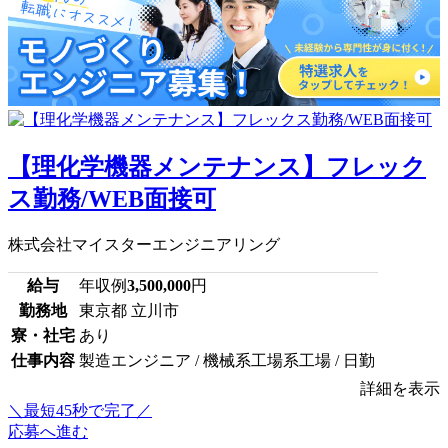
【理化学機器メンテナンス】フレック
ス勤務/WEB面接可
株式会社マイスターエンジニアリング
給与
年収例
3,500,000
円
勤務地
東京都 立川市
寮・社宅
あり
仕事内容
製造エンジニア / 機械系工場系工場 / 日勤
詳細を表示
＼最短45秒で完了／
応募へ進む