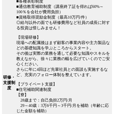
■各種表彰制度
■通信教育補助制度（講座終了証を得れば60%～
100％を会社が費用負担）
■資格取得奨励金制度（最高10万円/件）
◎給与以外の面でも研修費用など社員の成長に対す
る投資は惜しみません！
【現場研修】
現場への配属後はまず顧客の事業内容や主力製品な
どの基礎知識を学ぶところからスタート。
その後は実際の業務を通して必要な知識やスキルを
教えながら、徐々に業務の幅を広げていくのでご安
心ください。
さらに年に4回ほど先輩社員との面談も実施するな
ど、充実のフォロー体制を整えています。
研修・
支援制
【プライベート支援】
度
■住宅補助関連制度
【寮】
28歳まで：自己負担2万円/月
29～40歳：3万6千円～3千円/月を補助（年齢に応
じた金額を補助）