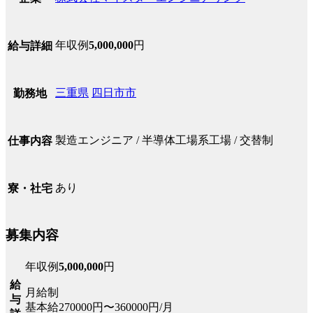
年収例
5,000,000
円
給与詳細
三重県
四日市市
勤務地
製造エンジニア / 半導体工場系工場 / 交替制
仕事内容
あり
寮・社宅
募集内容
年収例
5,000,000
円
給
月給制
与
基本給270000円〜360000円/月