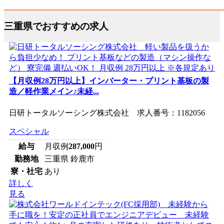
三重県でおすすめの求人
【月収例28万円以上】インバーター・プリント基板の製
造／軽作業メイン♪未経...
日研トータルソーシング株式会社 求人番号：1182056
スペシャル
給与
月収例
287,000
円
勤務地
三重県 鈴鹿市
寮・社宅
あり
詳しく
見る