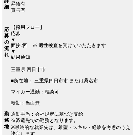
詳
昇給有
細
賞与有
【採用フロー】
応
応募
募
▼
の
面接2回 ※ 適性検査を受けていただきます
流
▼
れ
結果通知
三重県 四日市市
■所在地： 三重県四日市市 または桑名市
マイカー通勤：相談可
転勤：当面無
勤
通勤手当：会社規定に基づき支給
務
※派遣先での勤務となります。
地
※最終的な就業先は、希望・スキル・経験を考慮のうえ
決定します。