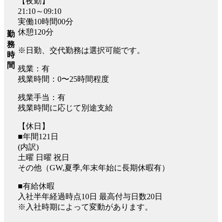
【夜勤】
21:10～09:10
実働10時間00分
休憩120分
勤
務
※日勤、交代勤務は選択可能です。
時
間
残業：有
残業時間：0〜25時間程度
残業手当：有
残業時間に応じて別途支給
【休日】
■年間121日
(内訳)
土曜 日曜 祝日
その他（GW,夏季,年末年始に長期休暇有）
■有給休暇
入社半年経過時点10日 最高付与日数20日
※入社時期によって変動があります。