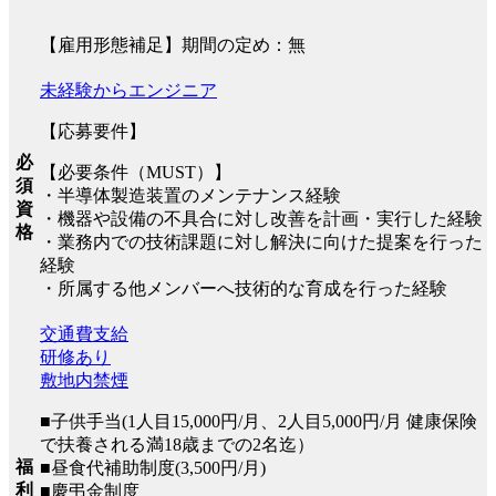
【雇用形態補足】期間の定め：無
未経験からエンジニア
【応募要件】
必
【必要条件（MUST）】
須
・半導体製造装置のメンテナンス経験
資
・機器や設備の不具合に対し改善を計画・実行した経験
格
・業務内での技術課題に対し解決に向けた提案を行った
経験
・所属する他メンバーへ技術的な育成を行った経験
交通費支給
研修あり
敷地内禁煙
■子供手当(1人目15,000円/月、2人目5,000円/月 健康保険
で扶養される満18歳までの2名迄）
福
■昼食代補助制度(3,500円/月)
利
■慶弔金制度