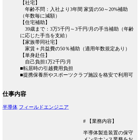
【社宅】
年齢不問：入社より3年間 家賃の50～20%補助
（年数毎に減額）
【住宅補助】
39歳まで：3万5千円～3千円/月の手当補助（年齢
に応じた手当を支給）
【家族帯同社宅】
家賃＋共益費の50％補助（適用年数規定あり）
【単身赴任】
自己負担1万2千円/月
■転居時の引越費用負担
■提携保養所やスポーツクラブ施設を格安で利用可
仕事内容
半導体
フィールドエンジニア
# 【業務内容】
半導体製造装置の保守
メンテナンス業務をお