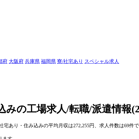
都府
大阪府
兵庫県
福岡県
寮/社宅あり
スペシャル求人
込みの工場求人/転職/派遣情報
(
/社宅あり・住み込みの平均月収は272,255円、求人件数は6
ります。