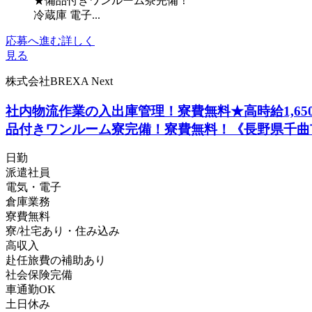
★備品付きワンルーム寮完備！
冷蔵庫 電子...
応募へ進む
詳しく
見る
株式会社BREXA Next
社内物流作業の入出庫管理！寮費無料★高時給1,6
品付きワンルーム寮完備！寮費無料！《長野県千曲
日勤
派遣社員
電気・電子
倉庫業務
寮費無料
寮/社宅あり・住み込み
高収入
赴任旅費の補助あり
社会保険完備
車通勤OK
土日休み