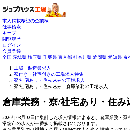
求人掲載希望の企業様
仕事検索
キープ
閲覧履歴
ログイン
会員登録
全国
茨城県
埼玉県
千葉県
東京都
神奈川県
静岡県
愛知県
京
工場・製造業求人
寮付き・社宅付きの工場求人特集
寮/社宅あり・住み込みの工場求人
寮/社宅あり・住み込み・倉庫業務の工場求人
倉庫業務・寮/社宅あり・住み
2026年08月02日に集計した求人情報によると、倉庫業務・寮
常総市の求人が一番多く掲載されております。
また業界別では機械・金属・鉄鋼の求人が多く掲載されてお