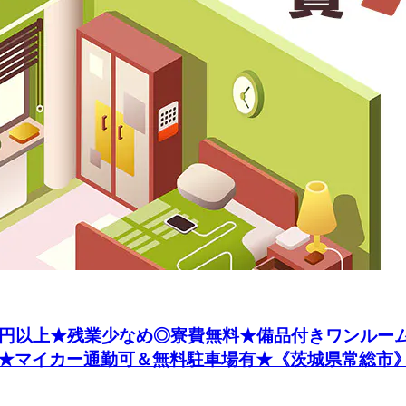
円以上★残業少なめ◎寮費無料★備品付きワンルーム
★マイカー通勤可＆無料駐車場有★《茨城県常総市