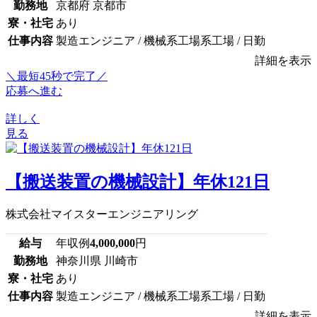
勤務地
京都府 京都市
寮・社宅
あり
仕事内容
製造エンジニア / 機械系工場系工場 / 日勤
詳細を表示
＼最短45秒で完了／
応募へ進む
詳しく
見る
【搬送装置の機械設計】年休121日
株式会社マイスターエンジニアリング
給与
年収例
4,000,000
円
勤務地
神奈川県 川崎市
寮・社宅
あり
仕事内容
製造エンジニア / 機械系工場系工場 / 日勤
詳細を表示