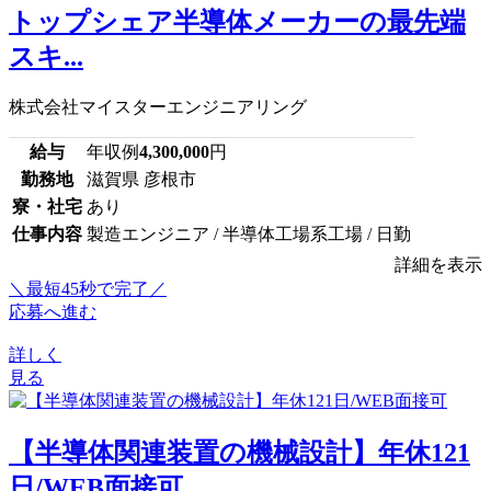
トップシェア半導体メーカーの最先端
スキ...
株式会社マイスターエンジニアリング
給与
年収例
4,300,000
円
勤務地
滋賀県 彦根市
寮・社宅
あり
仕事内容
製造エンジニア / 半導体工場系工場 / 日勤
詳細を表示
＼最短45秒で完了／
応募へ進む
詳しく
見る
【半導体関連装置の機械設計】年休121
日/WEB面接可