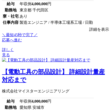
給与
年収例
4,000,000
円
勤務地
東京都 千代田区
寮・社宅
あり
仕事内容
製造エンジニア / 半導体工場系工場 / 日勤
詳細を表示
＼最短45秒で完了／
応募へ進む
詳しく
見る
【電動工具の部品設計】 詳細設計量産
対応まで
株式会社マイスターエンジニアリング
給与
年収例
4,000,000
円
勤務地
愛知県 安城市