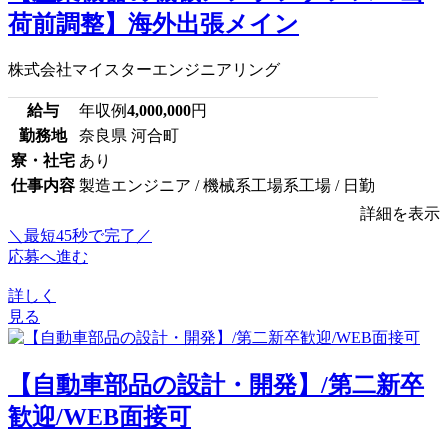
荷前調整】海外出張メイン
株式会社マイスターエンジニアリング
給与
年収例
4,000,000
円
勤務地
奈良県 河合町
寮・社宅
あり
仕事内容
製造エンジニア / 機械系工場系工場 / 日勤
詳細を表示
＼最短45秒で完了／
応募へ進む
詳しく
見る
【自動車部品の設計・開発】/第二新卒
歓迎/WEB面接可