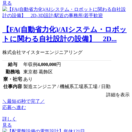
見る
【FA(自動省力化)/AIシステム・ロボッ
トに関わる自社設計の設備】 2D...
株式会社マイスターエンジニアリング
給与
年収例
4,000,000
円
勤務地
東京都 葛飾区
寮・社宅
あり
仕事内容
製造エンジニア / 機械系工場系工場 / 日勤
詳細を表示
＼最短45秒で完了／
応募へ進む
詳しく
見る