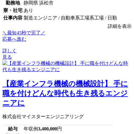
勤務地
静岡県 浜松市
寮・社宅
あり
仕事内容
製造エンジニア / 自動車系工場系工場 / 日勤
詳細を表示
＼最短45秒で完了／
応募へ進む
詳しく
見る
【産業インフラ機械の機械設計】 手に
職を付けどんな時代も生き残るエンジ
ニアに
株式会社マイスターエンジニアリング
給与
年収例
3,400,000
円