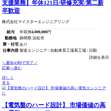
支援業務】年休121日/研修充実/第二新
卒歓迎
株式会社マイスターエンジニアリング
給与
年収例
4,000,000
円
勤務地
静岡県 浜松市
寮・社宅
あり
仕事内容
製造エンジニア / 自動車系工場系工場 / 日勤
詳細を表示
＼最短45秒で完了／
応募へ進む
詳しく
見る
【電気盤のハード設計】 市場価値の高