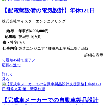
【配電盤設備の電気設計】年休121日
株式会社マイスターエンジニアリング
給与
年収例
4,000,000
円
勤務地
茨城県 阿見町
寮・社宅
あり
仕事内容
製造エンジニア / 機械系工場系工場 / 日勤
詳細を表示
＼最短45秒で完了／
応募へ進む
詳しく
見る
【完成車メーカーでの自動車製品設計