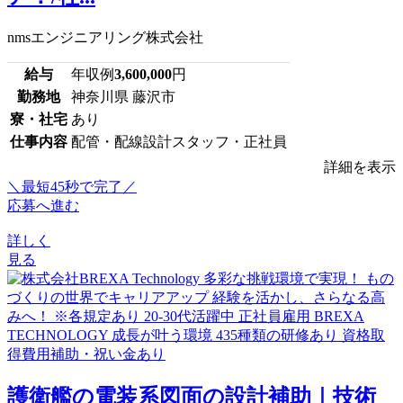
nmsエンジニアリング株式会社
給与
年収例
3,600,000
円
勤務地
神奈川県 藤沢市
寮・社宅
あり
仕事内容
配管・配線設計スタッフ・正社員
詳細を表示
＼最短45秒で完了／
応募へ進む
詳しく
見る
護衛艦の電装系図面の設計補助｜技術