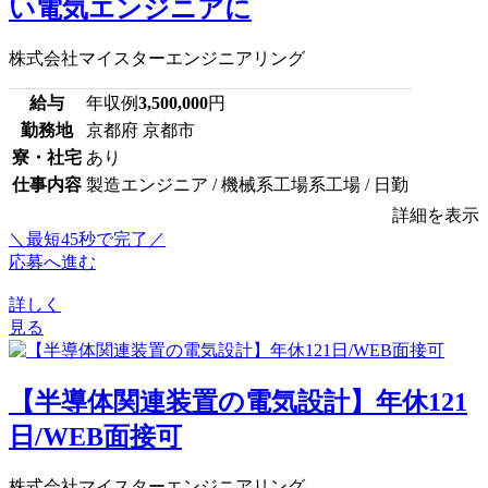
い電気エンジニアに
株式会社マイスターエンジニアリング
給与
年収例
3,500,000
円
勤務地
京都府 京都市
寮・社宅
あり
仕事内容
製造エンジニア / 機械系工場系工場 / 日勤
詳細を表示
＼最短45秒で完了／
応募へ進む
詳しく
見る
【半導体関連装置の電気設計】年休121
日/WEB面接可
株式会社マイスターエンジニアリング