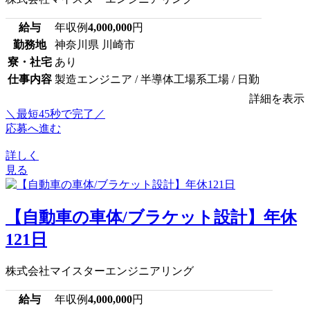
給与
年収例
4,000,000
円
勤務地
神奈川県 川崎市
寮・社宅
あり
仕事内容
製造エンジニア / 半導体工場系工場 / 日勤
詳細を表示
＼最短45秒で完了／
応募へ進む
詳しく
見る
【自動車の車体/ブラケット設計】年休
121日
株式会社マイスターエンジニアリング
給与
年収例
4,000,000
円