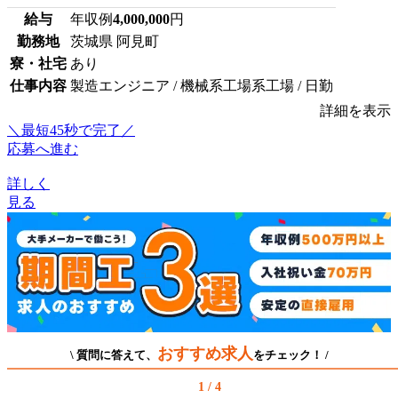
給与
年収例
4,000,000
円
勤務地
茨城県 阿見町
寮・社宅
あり
仕事内容
製造エンジニア / 機械系工場系工場 / 日勤
詳細を表示
＼最短45秒で完了／
応募へ進む
詳しく
見る
おすすめ求人
\ 質問に答えて、
をチェック！ /
1 / 4