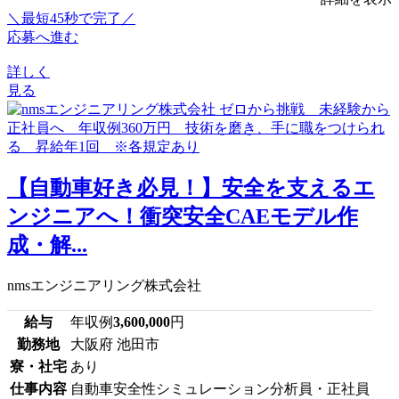
＼最短45秒で完了／
応募へ進む
詳しく
見る
【自動車好き必見！】安全を支えるエ
ンジニアへ！衝突安全CAEモデル作
成・解...
nmsエンジニアリング株式会社
給与
年収例
3,600,000
円
勤務地
大阪府 池田市
寮・社宅
あり
仕事内容
自動車安全性シミュレーション分析員・正社員