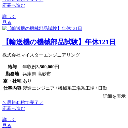
応募へ進む
詳しく
見る
【輸送機の機械部品試験】年休121日
株式会社マイスターエンジニアリング
給与
年収例
3,500,000
円
勤務地
兵庫県 高砂市
寮・社宅
あり
仕事内容
製造エンジニア / 機械系工場系工場 / 日勤
詳細を表示
＼最短45秒で完了／
応募へ進む
詳しく
見る