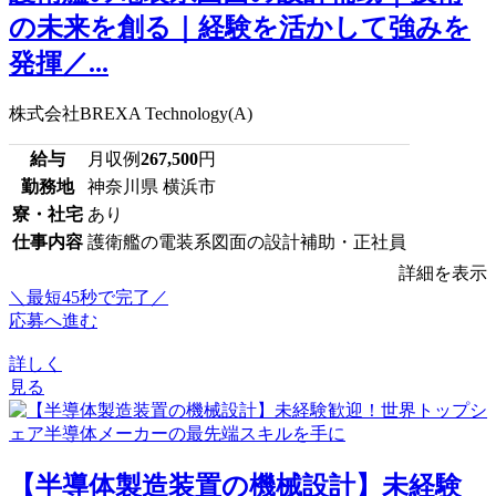
の未来を創る｜経験を活かして強みを
発揮／...
株式会社BREXA Technology(A)
給与
月収例
267,500
円
勤務地
神奈川県 横浜市
寮・社宅
あり
仕事内容
護衛艦の電装系図面の設計補助・正社員
詳細を表示
＼最短45秒で完了／
応募へ進む
詳しく
見る
【半導体製造装置の機械設計】未経験