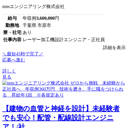
nmsエンジニアリング株式会社
給与
年収例
3,600,000
円
勤務地
千葉県 市原市
寮・社宅
あり
仕事内容
レーザー加工機設計エンジニア・正社員
詳細を表示
＼最短45秒で完了／
応募へ進む
詳しく
見る
【建物の血管と神経を設計】未経験者
でも安心！配管・配線設計エンジニ
ア！/社...